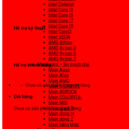
0972 413 307
Intel Celeron
Intel Core I3
Intel Core I5
Intel Core I7
Intel Core I9
Hỗ trợ kỹ thuật
Intel Corei3
Intel XEON
0974 816 737
AMD Athlon
AMD Ryzen 3
AMD Ryzen 5
AMD Ryzen 7
Mainboard – Bo mạch chủ
Hỗ trợ khách hàng
Main Asus
Main Afox
0983425737
Main AMD
Chưa có sản phẩm trong giỏ hàng.
Main GIGABYTE
Main ASROCK
Giỏ hàng
Main COLORFUL
Main MSI
Main dòng B
Chưa có sản phẩm trong giỏ hàng.
Main dòng H
Main dòng Z
Main hãng khác