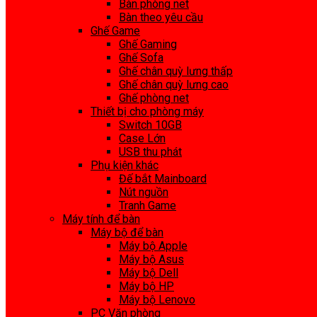
Bàn phòng net
Bàn theo yêu cầu
Ghế Game
Ghế Gaming
Ghế Sofa
Ghế chân quỳ lưng thấp
Ghế chân quỳ lưng cao
Ghế phòng net
Thiết bị cho phòng máy
Switch 10GB
Case Lớn
USB thu phát
Phụ kiện khác
Đế bắt Mainboard
Nút nguồn
Tranh Game
Máy tính để bàn
Máy bộ để bàn
Máy bộ Apple
Máy bộ Asus
Máy bộ Dell
Máy bộ HP
Máy bộ Lenovo
PC Văn phòng