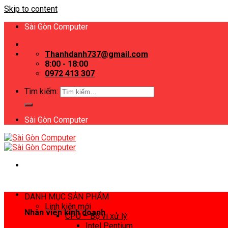
Skip to content
Sài Gòn Computer
Thanhdanh737@gmail.com
8:00 - 18:00
0972 413 307
Tìm kiếm:
Sài Gòn Computer
DANH MỤC SẢN PHẨM
Linh kiện mới
Nhân viên kinh doanh
CPU – Bộ vi xử lý
Intel Pentium