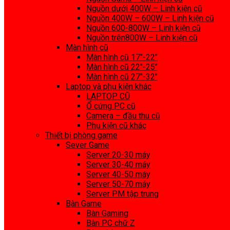
Nguồn dưới 400W – Linh kiện cũ
Nguồn 400W – 600W – Linh kiện cũ
Nguồn 600-800W – Linh kiện cũ
Nguồn trên800W – Linh kiện cũ
Màn hình cũ
Màn hình cũ 17″-22″
Màn hình cũ 22″-25″
Màn hình cũ 27″-32″
Laptop và phụ kiện khác
LAPTOP CŨ
Ổ cứng PC cũ
Camera – đầu thu cũ
Phụ kiện cũ khác
Thiết bị phòng game
Sever Game
Server 20-30 máy
Server 30-40 máy
Server 40-50 máy
Server 50-70 máy
Server PM tập trung
Bàn Game
Bàn Gaming
Bàn PC chữ Z