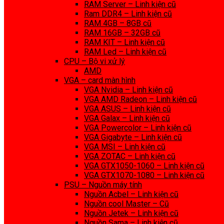
RAM Server – Linh kiện cũ
Ram DDR4 – Linh kiện cũ
RAM 4GB – 8GB cũ
RAM 16GB – 32GB cũ
RAM KIT – Linh kiện cũ
RAM Led – Linh kiện cũ
CPU – Bộ vi xử lý
AMD
VGA – card màn hình
VGA Nvidia – Linh kiện cũ
VGA AMD Radeon – Linh kiện cũ
VGA ASUS – Linh kiện cũ
VGA Galax – Linh kiện cũ
VGA Powercolor – Linh kiện cũ
VGA Gigabyte – Linh kiện cũ
VGA MSI – Linh kiện cũ
VGA ZOTAC – Linh kiện cũ
VGA GTX1050-1060 – Linh kiện cũ
VGA GTX1070-1080 – Linh kiện cũ
PSU – Nguồn máy tính
Nguồn Acbel – Linh kiện cũ
Nguồn cool Master – Cũ
Nguồn Jetek – Linh kiện cũ
Nguồn Sama – Linh kiện cũ