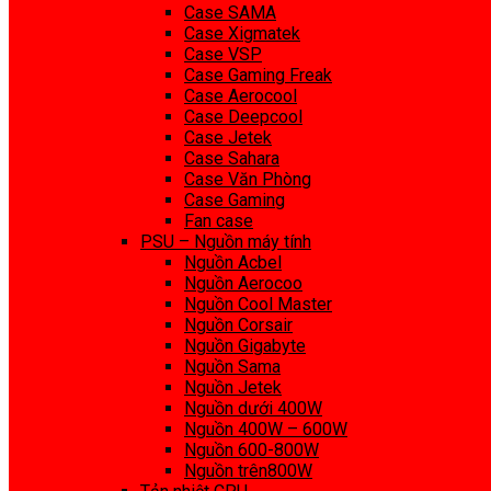
Case SAMA
Case Xigmatek
Case VSP
Case Gaming Freak
Case Aerocool
Case Deepcool
Case Jetek
Case Sahara
Case Văn Phòng
Case Gaming
Fan case
PSU – Nguồn máy tính
Nguồn Acbel
Nguồn Aerocoo
Nguồn Cool Master
Nguồn Corsair
Nguồn Gigabyte
Nguồn Sama
Nguồn Jetek
Nguồn dưới 400W
Nguồn 400W – 600W
Nguồn 600-800W
Nguồn trên800W