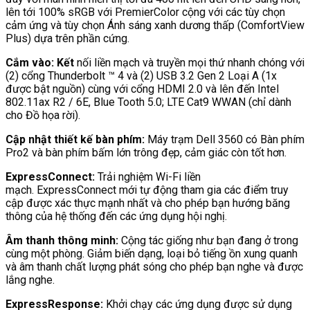
lên tới 100% sRGB với PremierColor cộng với các tùy chọn
cảm ứng và tùy chọn Ánh sáng xanh dương thấp (ComfortView
Plus) dựa trên phần cứng.
Cắm vào: Kết
nối liền mạch và truyền mọi thứ nhanh chóng với
(2) cổng Thunderbolt ™ 4 và (2) USB 3.2 Gen 2 Loại A (1x
được bật nguồn) cùng với cổng HDMI 2.0 và lên đến Intel
802.11ax R2 / 6E, Blue Tooth 5.0; LTE Cat9 WWAN (chỉ dành
cho Đồ họa rời).
Cập nhật thiết kế bàn phím:
Máy trạm Dell 3560 có Bàn phím
Pro2 và bàn phím bấm lớn trông đẹp, cảm giác còn tốt hơn.
ExpressConnect:
Trải nghiệm Wi-Fi liền
mạch. ExpressConnect mới tự động tham gia các điểm truy
cập được xác thực mạnh nhất và cho phép bạn hướng băng
thông của hệ thống đến các ứng dụng hội nghị.
Âm thanh thông minh:
Cộng tác giống như bạn đang ở trong
cùng một phòng. Giảm biến dạng, loại bỏ tiếng ồn xung quanh
và âm thanh chất lượng phát sóng cho phép bạn nghe và được
lắng nghe.
ExpressResponse:
Khởi chạy các ứng dụng được sử dụng