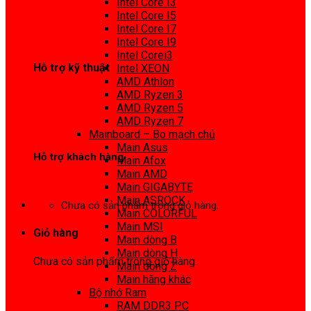
Intel Core I3
0972 413 307
Intel Core I5
Intel Core I7
Intel Core I9
Intel Corei3
Hỗ trợ kỹ thuật
Intel XEON
AMD Athlon
0974 816 737
AMD Ryzen 3
AMD Ryzen 5
AMD Ryzen 7
Mainboard – Bo mạch chủ
Main Asus
Hỗ trợ khách hàng
Main Afox
Main AMD
0983425737
Main GIGABYTE
Main ASROCK
Chưa có sản phẩm trong giỏ hàng.
Main COLORFUL
Main MSI
Giỏ hàng
Main dòng B
Main dòng H
Chưa có sản phẩm trong giỏ hàng.
Main dòng Z
Main hãng khác
Bộ nhớ Ram
RAM DDR3 PC