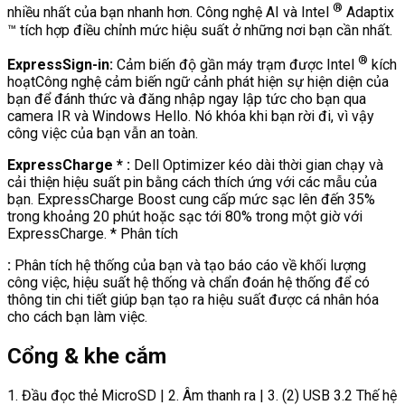
®
nhiều nhất của bạn nhanh hơn. Công nghệ AI và Intel
Adaptix
™ tích hợp điều chỉnh mức hiệu suất ở những nơi bạn cần nhất.
®
ExpressSign-in:
Cảm biến độ gần máy trạm được Intel
kích
hoạtCông nghệ cảm biến ngữ cảnh phát hiện sự hiện diện của
bạn để đánh thức và đăng nhập ngay lập tức cho bạn qua
camera IR và Windows Hello. Nó khóa khi bạn rời đi, vì vậy
công việc của bạn vẫn an toàn.
ExpressCharge
*
:
Dell Optimizer kéo dài thời gian chạy và
cải thiện hiệu suất pin bằng cách thích ứng với các mẫu của
bạn. ExpressCharge Boost cung cấp mức sạc lên đến 35%
trong khoảng 20 phút hoặc sạc tới 80% trong một giờ với
ExpressCharge.
*
Phân tích
:
Phân tích hệ thống của bạn và tạo báo cáo về khối lượng
công việc, hiệu suất hệ thống và chẩn đoán hệ thống để có
thông tin chi tiết giúp bạn tạo ra hiệu suất được cá nhân hóa
cho cách bạn làm việc.
Cổng & khe cắm
1. Đầu đọc thẻ MicroSD | 2. Âm thanh ra | 3. (2) USB 3.2 Thế hệ