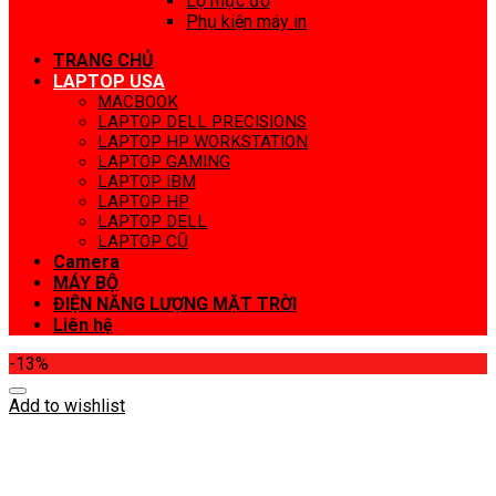
Lọ mực đổ
Phụ kiện máy in
TRANG CHỦ
LAPTOP USA
MACBOOK
LAPTOP DELL PRECISIONS
LAPTOP HP WORKSTATION
LAPTOP GAMING
LAPTOP IBM
LAPTOP HP
LAPTOP DELL
LAPTOP CŨ
Camera
MÁY BỘ
ĐIỆN NĂNG LƯỢNG MẶT TRỜI
Liên hệ
-13%
Add to wishlist