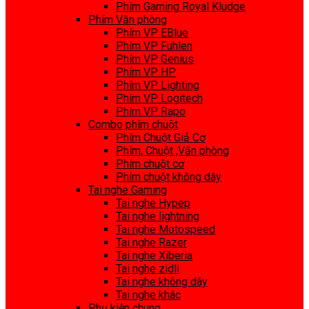
Phím Gaming Royal Kludge
Phím Văn phòng
Phím VP EBlue
Phím VP Fuhlen
Phím VP Genius
Phím VP HP
Phím VP Lighting
Phím VP Logitech
Phím VP Rapo
Combo phím chuột
Phím Chuột Giả Cơ
Phím, Chuột ,Văn phòng
Phím chuột cơ
Phím chuột không dây
Tai nghe Gaming
Tai nghe Hypep
Tai nghe lightning
Tai nghe Motospeed
Tai nghe Razer
Tai nghe Xiberia
Tai nghe zidli
Tai nghe không dây
Tai nghe khác
Phụ kiện chung