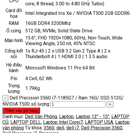
CPU
core, 8 thread, 3.00 to 4.80 GHz Turbo)
Card đồ
Intel Integrated Iris Xe / NVIDIA T500 2GB GDDR6
họa
RAM
16GB DDR4 3200Mhz
Ổ cứng
512 GB, NVMe, Solid State Drive
15.6″, FHD 1920×1080, 60Hz, Non-Touch, Wide
Màn hình
Viewing Angle, 250 nit, 45% NTSC
Cổng kết
1x RJ-45 | 2 x USB 3.2 Gen 2 Type A | 2 x
nối
Thunderbolt 4 | 1 HDMI 2.0 | 1 3.5 audio
Hệ điều
Microsoft Windows 11 Pro 64 Bit
hành
Pin
4 Cell, 62 Wh
Trọng
1.79Kg
lượng
Dell Precision 3560 i7-1185G7 / Ram 16G/ SSD 512G/
NVIDIA T500 số lượng
Thêm vào giỏ hàng
Danh mục:
Dell Văn Phòng
,
Laptop
,
Laptop 13" - 15"
,
LAPTOP
CŨ
,
LAPTOP DELL
,
Laptop Intel Corei7
,
LAPTOP USA
,
Laptop
văn phòng
Từ khóa:
3560
,
dell
,
dell i7
,
Dell Precision 3560
,