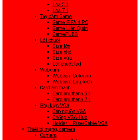
Loa 5.1
Loa 7.1
Tay cầm Game
Game FIFA 4 PC
Game Liên Quân
GamePUBG
Lót chuột
Size lớn
Size nhỏ
Size vừa
Lót chuột led
Webcam
Webcam Colorvis
Webcam Logitech
Card âm thanh
Card âm thanh 5.1
Card âm thanh 7.1
Phụ kiện VGA
Cáp nguồn VGA
Chống VGA-Hub
Holder – RiserCable VGA
Thiết bị mạng, camera
Camera