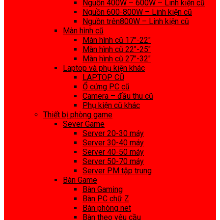
Nguồn 400W – 600W – Linh kiện cũ
Nguồn 600-800W – Linh kiện cũ
Nguồn trên800W – Linh kiện cũ
Màn hình cũ
Màn hình cũ 17″-22″
Màn hình cũ 22″-25″
Màn hình cũ 27″-32″
Laptop và phụ kiện khác
LAPTOP CŨ
Ổ cứng PC cũ
Camera – đầu thu cũ
Phụ kiện cũ khác
Thiết bị phòng game
Sever Game
Server 20-30 máy
Server 30-40 máy
Server 40-50 máy
Server 50-70 máy
Server PM tập trung
Bàn Game
Bàn Gaming
Bàn PC chữ Z
Bàn phòng net
Bàn theo yêu cầu