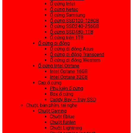
Ổ cứng Intel
Ổ cứng Netac
Ổ cứng Samsung
Ổ cứng SSD120-128GB
Ổ cứng SSD240-256GB
Ổ cứng SSD480-1TB
Ổ cứng trên 1TB
Ổ cứng di động
Ổ cứng di động Asus
Ổ cứng di động Transcend
Ổ cứng di động Western
Ổ cứng Intel Optane
Intel Optane 16GB
Intel Optane 32GB
Cap ổ cứng
Phụ kiện ổ cứng
Box ổ cứng
Caddy Bay – Tray SSD
Chuột, bàn phím, tai nghe
Chuột Gaming
Chuột Eblue
Chuột fuhlen
Chuột Lightning