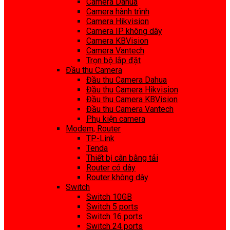
Camera Dahua
Camera hành trình
Camera Hikvision
Camera IP không dây
Camera KBVision
Camera Vantech
Trọn bộ lắp đặt
Đầu thu Camera
Đầu thu Camera Dahua
Đầu thu Camera Hikvision
Đầu thu Camera KBVision
Đầu thu Camera Vantech
Phụ kiện camera
Modem, Router
TP-Link
Tenda
Thiết bị cân bằng tải
Router có dây
Router không dây
Switch
Switch 10GB
Switch 5 ports
Switch 16 ports
Switch 24 ports