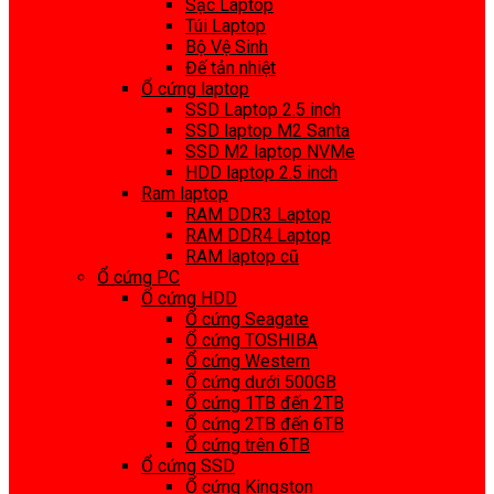
Sạc Laptop
Túi Laptop
Bộ Vệ Sinh
Đế tản nhiệt
Ổ cứng laptop
SSD Laptop 2.5 inch
SSD laptop M2 Santa
SSD M2 laptop NVMe
HDD laptop 2.5 inch
Ram laptop
RAM DDR3 Laptop
RAM DDR4 Laptop
RAM laptop cũ
Ổ cứng PC
Ổ cứng HDD
Ổ cứng Seagate
Ổ cứng TOSHIBA
Ổ cứng Western
Ổ cứng dưới 500GB
Ổ cứng 1TB đến 2TB
Ổ cứng 2TB đến 6TB
Ổ cứng trên 6TB
Ổ cứng SSD
Ổ cứng Kingston