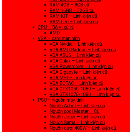
RAM 4GB – 8GB cũ
RAM 16GB – 32GB cũ
RAM KIT – Linh kiện cũ
RAM Led – Linh kiện cũ
CPU – Bộ vi xử lý
AMD
VGA – card màn hình
VGA Nvidia – Linh kiện cũ
VGA AMD Radeon – Linh kiện cũ
VGA ASUS – Linh kiện cũ
VGA Galax – Linh kiện cũ
VGA Powercolor – Linh kiện cũ
VGA Gigabyte – Linh kiện cũ
VGA MSI – Linh kiện cũ
VGA ZOTAC – Linh kiện cũ
VGA GTX1050-1060 – Linh kiện cũ
VGA GTX1070-1080 – Linh kiện cũ
PSU – Nguồn máy tính
Nguồn Acbel – Linh kiện cũ
Nguồn cool Master – Cũ
Nguồn Jetek – Linh kiện cũ
Nguồn Sama – Linh kiện cũ
Nguồn dưới 400W – Linh kiện cũ