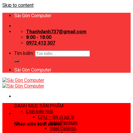
Skip to content
Sài Gòn Computer
Thanhdanh737@gmail.com
8:00 - 18:00
0972 413 307
Tìm kiếm:
Sài Gòn Computer
DANH MỤC SẢN PHẨM
Linh kiện mới
CPU – Bộ vi xử lý
Intel Pentium
Nhân viên kinh doanh
Intel Celeron