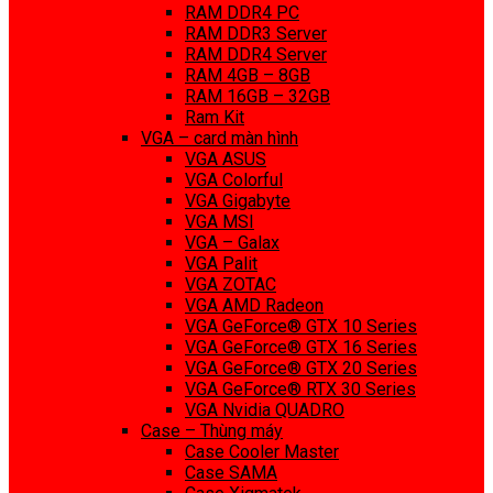
RAM DDR4 PC
RAM DDR3 Server
RAM DDR4 Server
RAM 4GB – 8GB
RAM 16GB – 32GB
Ram Kit
VGA – card màn hình
VGA ASUS
VGA Colorful
VGA Gigabyte
VGA MSI
VGA – Galax
VGA Palit
VGA ZOTAC
VGA AMD Radeon
VGA GeForce® GTX 10 Series
VGA GeForce® GTX 16 Series
VGA GeForce® GTX 20 Series
VGA GeForce® RTX 30 Series
VGA Nvidia QUADRO
Case – Thùng máy
Case Cooler Master
Case SAMA