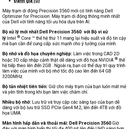
Đánh giá (0)
Máy trạm di động Precision 3560 mới có tính năng Dell
Optimizer for Precision: Máy trạm di động thông minh nhất
của Dell với tính năng tối ưu hóa dựa trên AI.
Bộ xử lý mới nhất:Dell Precision 3560 với Bộ vi xử
®
lý
Intel
Core ™ thế hệ thứ 11 mang lại hiệu suất và độ tin cậy
mà bạn cần để cung cấp sức mạnh cho ý tưởng của mình.
Bộ nhớ và đồ họa chuyên nghiệp:
Làm việc trong CAD 2D
®
hoặc 3D cấp nhập cảnh thật dễ dàng với đồ họa NVIDIA
thế
hệ tiếp theo lên đến 2GB . Ngoài ra, bạn có thể duy trì quy trình
làm việc của mình với bộ nhớ tốc độ cao lên đến 64 GB
3200MHz.
Bộ tản nhiệt tiên tiến:
Giữ cho máy trạm của bạn luôn mát mẻ
và yên tĩnh trong khi bạn làm việc chăm chỉ.
Nhiều bộ nhớ:
Lưu trữ và truy cập các sáng tạo của bạn dễ
dàng với bộ lưu trữ SSD PCIe Gen4 M.2, lên đến 4TB với đồ
họa UMA.
Màn hình hấp dẫn và thoải mái: Dell Precision 3560
Giờ
đây với màn hình hiển thị tối đa 400 nit lên đến UHD sáng hơn,