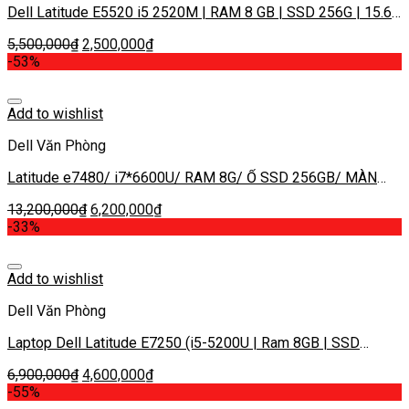
Dell Latitude E5520 i5 2520M | RAM 8 GB | SSD 256G | 15.6”
HD | Card on
5,500,000
₫
2,500,000
₫
-53%
Add to wishlist
Dell Văn Phòng
Latitude e7480/ i7*6600U/ RAM 8G/ Ổ SSD 256GB/ MÀN
14.0 Full HD/ Card On Cảm Ứng
13,200,000
₫
6,200,000
₫
-33%
Add to wishlist
Dell Văn Phòng
Laptop Dell Latitude E7250 (i5-5200U | Ram 8GB | SSD
128GB | 12.5″ HD)
6,900,000
₫
4,600,000
₫
-55%