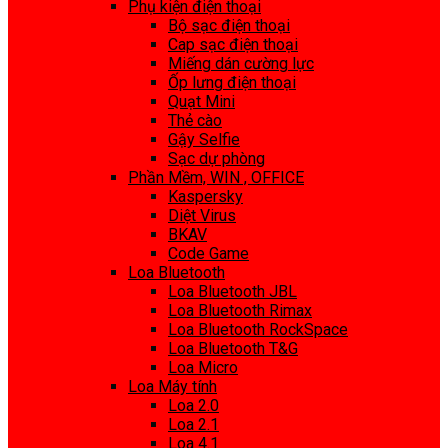
Phụ kiện điện thoại
Bộ sạc điện thoại
Cap sạc điện thoại
Miếng dán cường lực
Ốp lưng điện thoại
Quạt Mini
Thẻ cào
Gậy Selfie
Sạc dự phòng
Phần Mềm, WIN , OFFICE
Kaspersky
Diệt Virus
BKAV
Code Game
Loa Bluetooth
Loa Bluetooth JBL
Loa Bluetooth Rimax
Loa Bluetooth RockSpace
Loa Bluetooth T&G
Loa Micro
Loa Máy tính
Loa 2.0
Loa 2.1
Loa 4.1