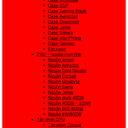
Case Xigmatek
Case VSP
Case Gaming Freak
Case Aerocool
Case Deepcool
Case Jetek
Case Sahara
Case Văn Phòng
Case Gaming
Fan case
PSU – Nguồn máy tính
Nguồn Acbel
Nguồn Aerocoo
Nguồn Cool Master
Nguồn Corsair
Nguồn Gigabyte
Nguồn Sama
Nguồn Jetek
Nguồn dưới 400W
Nguồn 400W – 600W
Nguồn 600-800W
Nguồn trên800W
Tản nhiệt CPU
Tản nhiệt Corsair