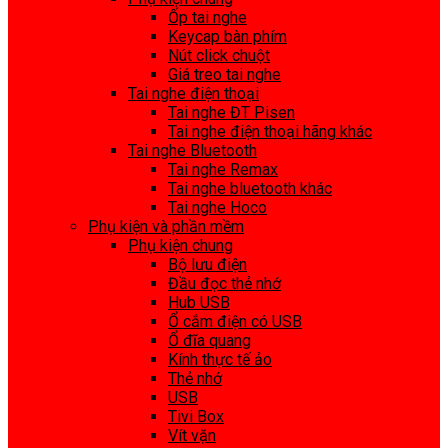
Ốp tai nghe
Keycap bàn phím
Nút click chuột
Giá treo tai nghe
Tai nghe điện thoại
Tai nghe ĐT Pisen
Tai nghe điện thoại hãng khác
Tai nghe Bluetooth
Tai nghe Remax
Tai nghe bluetooth khác
Tai nghe Hoco
Phụ kiện và phần mềm
Phụ kiện chung
Bộ lưu điện
Đầu đọc thẻ nhớ
Hub USB
Ổ cắm điện có USB
Ổ đĩa quang
Kính thực tế ảo
Thẻ nhớ
USB
Tivi Box
Vít vặn