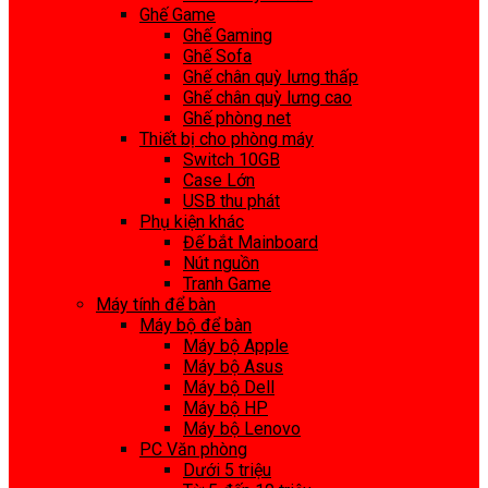
Ghế Game
Ghế Gaming
Ghế Sofa
Ghế chân quỳ lưng thấp
Ghế chân quỳ lưng cao
Ghế phòng net
Thiết bị cho phòng máy
Switch 10GB
Case Lớn
USB thu phát
Phụ kiện khác
Đế bắt Mainboard
Nút nguồn
Tranh Game
Máy tính để bàn
Máy bộ để bàn
Máy bộ Apple
Máy bộ Asus
Máy bộ Dell
Máy bộ HP
Máy bộ Lenovo
PC Văn phòng
Dưới 5 triệu