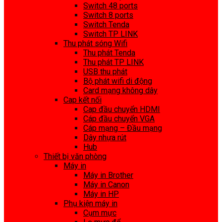
Switch 48 ports
Switch 8 ports
Switch Tenda
Switch TP LINK
Thu phát sóng Wifi
Thu phát Tenda
Thu phát TP LINK
USB thu phát
Bộ phát wifi di động
Card mạng không dây
Cap kết nối
Cap đầu chuyển HDMI
Cáp đầu chuyển VGA
Cáp mạng – Đầu mạng
Dây nhựa rút
Hub
Thiết bị văn phòng
Máy in
Máy in Brother
Máy in Canon
Máy in HP
Phụ kiện máy in
Cụm mực