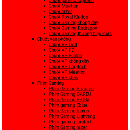
Chuột gaming logitech
Chuột Meetion
Chuột razer
Chuột Royal Kludge
Chuột Gaming không dây
Chuột Gaming Redragon
Chuột Gaming thương hiệu khác
Chuột văn phòng
Chuột VP Dell
Chuột VP FD
Chuột VP Fuhlen
Chuột VP không dây
Chuột VP Logitech
Chuột VP Meetion
Chuột VP khác
Phím Gaming
Phím Gaming Bosston
Phím Gaming DAREU
Phím Gaming E-DRa
Phím gaming Eblue
Phím Gaming fuhlen
Phím Gaming Lightning
Phím gaming logitech
Phím Gaming razer