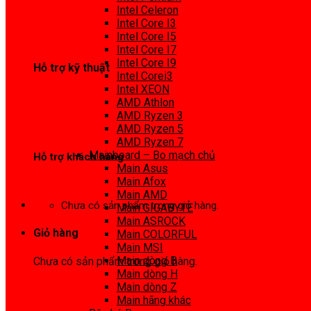
0972 413 307
Intel Celeron
Intel Core I3
Intel Core I5
Intel Core I7
Intel Core I9
Hỗ trợ kỹ thuật
Intel Corei3
Intel XEON
0974 816 737
AMD Athlon
AMD Ryzen 3
AMD Ryzen 5
AMD Ryzen 7
Mainboard – Bo mạch chủ
Hỗ trợ khách hàng
Main Asus
Main Afox
0983425737
Main AMD
Chưa có sản phẩm trong giỏ hàng.
Main GIGABYTE
Main ASROCK
Giỏ hàng
Main COLORFUL
Main MSI
Main dòng B
Chưa có sản phẩm trong giỏ hàng.
Main dòng H
Main dòng Z
Main hãng khác