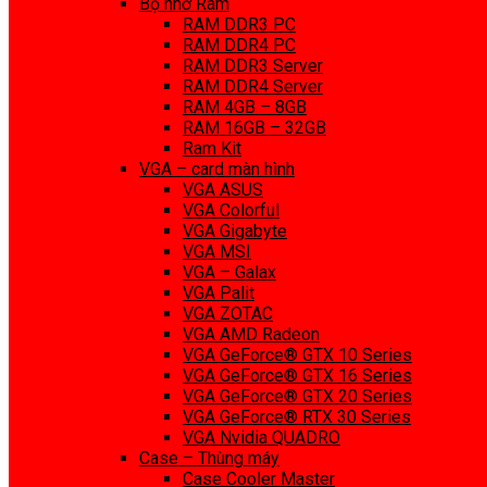
Bộ nhớ Ram
RAM DDR3 PC
RAM DDR4 PC
RAM DDR3 Server
RAM DDR4 Server
RAM 4GB – 8GB
RAM 16GB – 32GB
Ram Kit
VGA – card màn hình
VGA ASUS
VGA Colorful
VGA Gigabyte
VGA MSI
VGA – Galax
VGA Palit
VGA ZOTAC
VGA AMD Radeon
VGA GeForce® GTX 10 Series
VGA GeForce® GTX 16 Series
VGA GeForce® GTX 20 Series
VGA GeForce® RTX 30 Series
VGA Nvidia QUADRO
Case – Thùng máy
Case Cooler Master