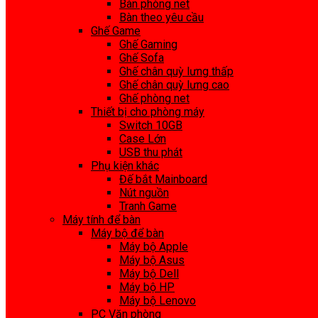
Bàn phòng net
Bàn theo yêu cầu
Ghế Game
Ghế Gaming
Ghế Sofa
Ghế chân quỳ lưng thấp
Ghế chân quỳ lưng cao
Ghế phòng net
Thiết bị cho phòng máy
Switch 10GB
Case Lớn
USB thu phát
Phụ kiện khác
Đế bắt Mainboard
Nút nguồn
Tranh Game
Máy tính để bàn
Máy bộ để bàn
Máy bộ Apple
Máy bộ Asus
Máy bộ Dell
Máy bộ HP
Máy bộ Lenovo
PC Văn phòng