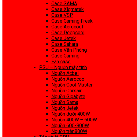
Case SAMA
Case Xigmatek
Case VSP
Case Gaming Freak
Case Aerocool
Case Deepcool
Case Jetek
Case Sahara
Case Văn Phòng
Case Gaming
Fan case
PSU – Nguồn máy tính
Nguồn Acbel
Nguồn Aerocoo
Nguồn Cool Master
Nguồn Corsair
Nguồn Gigabyte
Nguồn Sama
Nguồn Jetek
Nguồn dưới 400W
Nguồn 400W – 600W
Nguồn 600-800W
Nguồn trên800W