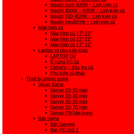
Nguồn dưới 400W – Linh kiện cũ
Nguồn 400W – 600W – Linh kiện cũ
Nguồn 600-800W – Linh kiện cũ
Nguồn trên800W – Linh kiện cũ
Màn hình cũ
Màn hình cũ 17″-22″
Màn hình cũ 22″-25″
Màn hình cũ 27″-32″
Laptop và phụ kiện khác
LAPTOP CŨ
Ổ cứng PC cũ
Camera – đầu thu cũ
Phụ kiện cũ khác
Thiết bị phòng game
Sever Game
Server 20-30 máy
Server 30-40 máy
Server 40-50 máy
Server 50-70 máy
Server PM tập trung
Bàn Game
Bàn Gaming
Bàn PC chữ Z