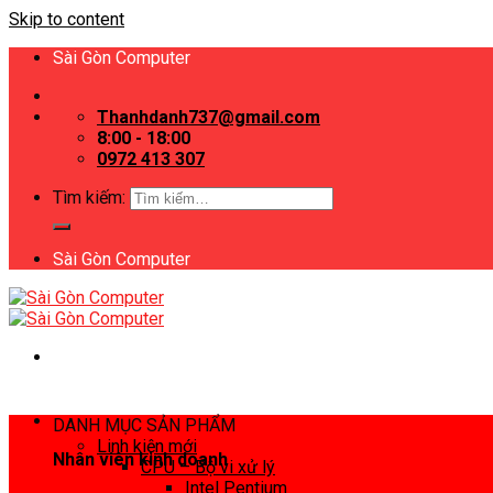
Skip to content
Sài Gòn Computer
Thanhdanh737@gmail.com
8:00 - 18:00
0972 413 307
Tìm kiếm:
Sài Gòn Computer
DANH MỤC SẢN PHẨM
Linh kiện mới
Nhân viên kinh doanh
CPU – Bộ vi xử lý
Intel Pentium