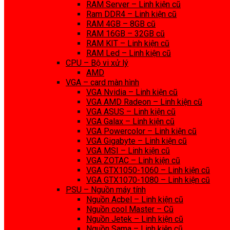
RAM Server – Linh kiện cũ
Ram DDR4 – Linh kiện cũ
RAM 4GB – 8GB cũ
RAM 16GB – 32GB cũ
RAM KIT – Linh kiện cũ
RAM Led – Linh kiện cũ
CPU – Bộ vi xử lý
AMD
VGA – card màn hình
VGA Nvidia – Linh kiện cũ
VGA AMD Radeon – Linh kiện cũ
VGA ASUS – Linh kiện cũ
VGA Galax – Linh kiện cũ
VGA Powercolor – Linh kiện cũ
VGA Gigabyte – Linh kiện cũ
VGA MSI – Linh kiện cũ
VGA ZOTAC – Linh kiện cũ
VGA GTX1050-1060 – Linh kiện cũ
VGA GTX1070-1080 – Linh kiện cũ
PSU – Nguồn máy tính
Nguồn Acbel – Linh kiện cũ
Nguồn cool Master – Cũ
Nguồn Jetek – Linh kiện cũ
Nguồn Sama – Linh kiện cũ