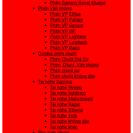
Phím Gaming Royal Kludge
Phím Văn phòng
Phím VP EBlue
Phím VP Fuhlen
Phím VP Genius
Phím VP HP
Phím VP Lighting
Phím VP Logitech
Phím VP Rapo
Combo phím chuột
Phím Chuột Giả Cơ
Phím, Chuột ,Văn phòng
Phím chuột cơ
Phím chuột không dây
Tai nghe Gaming
Tai nghe Hypep
Tai nghe lightning
Tai nghe Motospeed
Tai nghe Razer
Tai nghe Xiberia
Tai nghe zidli
Tai nghe không dây
Tai nghe khác
Phụ kiện chung