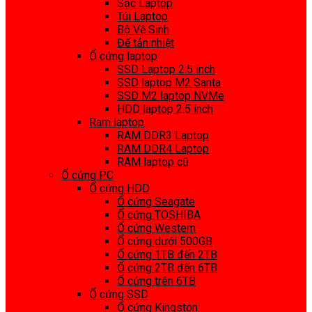
Sạc Laptop
Túi Laptop
Bộ Vệ Sinh
Đế tản nhiệt
Ổ cứng laptop
SSD Laptop 2.5 inch
SSD laptop M2 Santa
SSD M2 laptop NVMe
HDD laptop 2.5 inch
Ram laptop
RAM DDR3 Laptop
RAM DDR4 Laptop
RAM laptop cũ
Ổ cứng PC
Ổ cứng HDD
Ổ cứng Seagate
Ổ cứng TOSHIBA
Ổ cứng Western
Ổ cứng dưới 500GB
Ổ cứng 1TB đến 2TB
Ổ cứng 2TB đến 6TB
Ổ cứng trên 6TB
Ổ cứng SSD
Ổ cứng Kingston