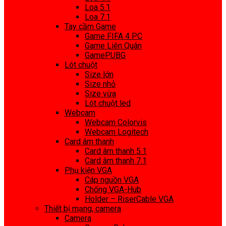
Loa 5.1
Loa 7.1
Tay cầm Game
Game FIFA 4 PC
Game Liên Quân
GamePUBG
Lót chuột
Size lớn
Size nhỏ
Size vừa
Lót chuột led
Webcam
Webcam Colorvis
Webcam Logitech
Card âm thanh
Card âm thanh 5.1
Card âm thanh 7.1
Phụ kiện VGA
Cáp nguồn VGA
Chống VGA-Hub
Holder – RiserCable VGA
Thiết bị mạng, camera
Camera