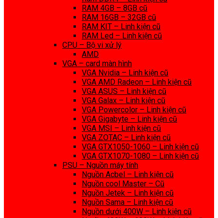
RAM 4GB – 8GB cũ
RAM 16GB – 32GB cũ
RAM KIT – Linh kiện cũ
RAM Led – Linh kiện cũ
CPU – Bộ vi xử lý
AMD
VGA – card màn hình
VGA Nvidia – Linh kiện cũ
VGA AMD Radeon – Linh kiện cũ
VGA ASUS – Linh kiện cũ
VGA Galax – Linh kiện cũ
VGA Powercolor – Linh kiện cũ
VGA Gigabyte – Linh kiện cũ
VGA MSI – Linh kiện cũ
VGA ZOTAC – Linh kiện cũ
VGA GTX1050-1060 – Linh kiện cũ
VGA GTX1070-1080 – Linh kiện cũ
PSU – Nguồn máy tính
Nguồn Acbel – Linh kiện cũ
Nguồn cool Master – Cũ
Nguồn Jetek – Linh kiện cũ
Nguồn Sama – Linh kiện cũ
Nguồn dưới 400W – Linh kiện cũ