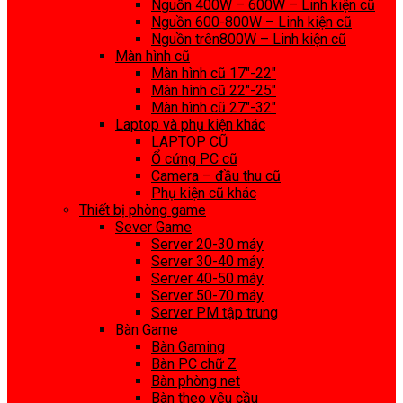
Nguồn 400W – 600W – Linh kiện cũ
Nguồn 600-800W – Linh kiện cũ
Nguồn trên800W – Linh kiện cũ
Màn hình cũ
Màn hình cũ 17″-22″
Màn hình cũ 22″-25″
Màn hình cũ 27″-32″
Laptop và phụ kiện khác
LAPTOP CŨ
Ổ cứng PC cũ
Camera – đầu thu cũ
Phụ kiện cũ khác
Thiết bị phòng game
Sever Game
Server 20-30 máy
Server 30-40 máy
Server 40-50 máy
Server 50-70 máy
Server PM tập trung
Bàn Game
Bàn Gaming
Bàn PC chữ Z
Bàn phòng net
Bàn theo yêu cầu