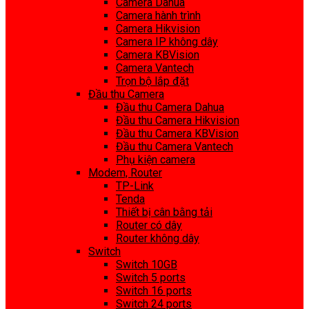
Camera Dahua
Camera hành trình
Camera Hikvision
Camera IP không dây
Camera KBVision
Camera Vantech
Trọn bộ lắp đặt
Đầu thu Camera
Đầu thu Camera Dahua
Đầu thu Camera Hikvision
Đầu thu Camera KBVision
Đầu thu Camera Vantech
Phụ kiện camera
Modem, Router
TP-Link
Tenda
Thiết bị cân bằng tải
Router có dây
Router không dây
Switch
Switch 10GB
Switch 5 ports
Switch 16 ports
Switch 24 ports