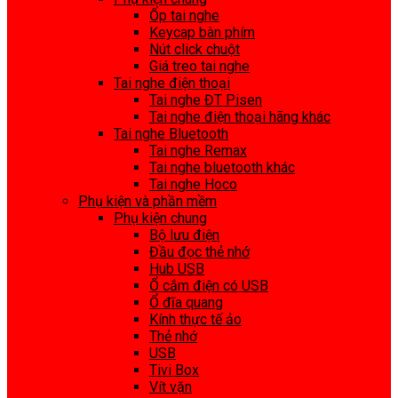
Ốp tai nghe
Keycap bàn phím
Nút click chuột
Giá treo tai nghe
Tai nghe điện thoại
Tai nghe ĐT Pisen
Tai nghe điện thoại hãng khác
Tai nghe Bluetooth
Tai nghe Remax
Tai nghe bluetooth khác
Tai nghe Hoco
Phụ kiện và phần mềm
Phụ kiện chung
Bộ lưu điện
Đầu đọc thẻ nhớ
Hub USB
Ổ cắm điện có USB
Ổ đĩa quang
Kính thực tế ảo
Thẻ nhớ
USB
Tivi Box
Vít vặn