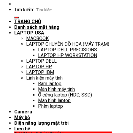
Tìm kiếm:
TRANG CHỦ
Danh sách mặt hàng
LAPTOP USA
MACBOOK
LAPTOP CHUYÊN ĐỒ HỌA (MÁY TRẠM)
LAPTOP DELL PRECISIONS
LAPTOP HP WORKSTATION
LAPTOP DELL
LAPTOP HP
LAPTOP IBM
Linh kiện máy tính
Ram laptop
Màn hình máy tính
Ổ cứng laptop (HDD, SSD)
Màn hình laptop
Phím laptop
Camera
Máy bộ
Điện năng lượng mặt trời
Liên hệ