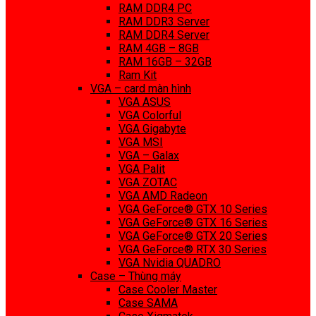
RAM DDR4 PC
RAM DDR3 Server
RAM DDR4 Server
RAM 4GB – 8GB
RAM 16GB – 32GB
Ram Kit
VGA – card màn hình
VGA ASUS
VGA Colorful
VGA Gigabyte
VGA MSI
VGA – Galax
VGA Palit
VGA ZOTAC
VGA AMD Radeon
VGA GeForce® GTX 10 Series
VGA GeForce® GTX 16 Series
VGA GeForce® GTX 20 Series
VGA GeForce® RTX 30 Series
VGA Nvidia QUADRO
Case – Thùng máy
Case Cooler Master
Case SAMA