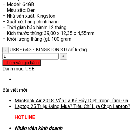
– Model: 64GB
– Màu sắc: Đen
– Nhà sản xuất: Kingston
– Xuất xứ: hàng chính hãng
– Thời gian bảo hành: 12 tháng
– Kích thước thùng: 39,00 x 12,35 x 4,55mm
– Khối lượng thùng (g): 100 gram
USB - 64G - KINGSTON 3.0 số lượng
Thêm vào giỏ hàng
Danh mục:
USB
Bài viết mới
MacBook Air 2018: Vẫn Là Kẻ Hủy Diệt Trong Tầm Giá
Laptop 25 Triệu Đáng Mua? Tiêu Chí Lựa Chọn Laptop?
HOTLINE
Nhân viên kinh doanh