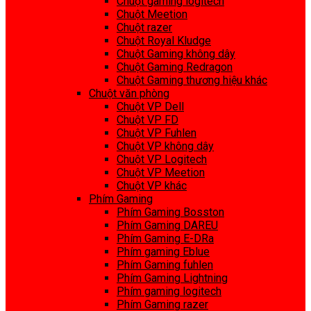
Chuột gaming logitech
Chuột Meetion
Chuột razer
Chuột Royal Kludge
Chuột Gaming không dây
Chuột Gaming Redragon
Chuột Gaming thương hiệu khác
Chuột văn phòng
Chuột VP Dell
Chuột VP FD
Chuột VP Fuhlen
Chuột VP không dây
Chuột VP Logitech
Chuột VP Meetion
Chuột VP khác
Phím Gaming
Phím Gaming Bosston
Phím Gaming DAREU
Phím Gaming E-DRa
Phím gaming Eblue
Phím Gaming fuhlen
Phím Gaming Lightning
Phím gaming logitech
Phím Gaming razer