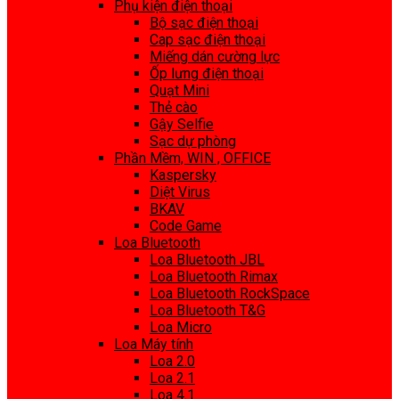
Phụ kiện điện thoại
Bộ sạc điện thoại
Cap sạc điện thoại
Miếng dán cường lực
Ốp lưng điện thoại
Quạt Mini
Thẻ cào
Gậy Selfie
Sạc dự phòng
Phần Mềm, WIN , OFFICE
Kaspersky
Diệt Virus
BKAV
Code Game
Loa Bluetooth
Loa Bluetooth JBL
Loa Bluetooth Rimax
Loa Bluetooth RockSpace
Loa Bluetooth T&G
Loa Micro
Loa Máy tính
Loa 2.0
Loa 2.1
Loa 4.1