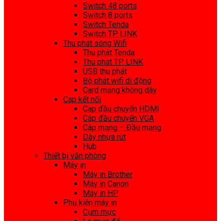
Switch 48 ports
Switch 8 ports
Switch Tenda
Switch TP LINK
Thu phát sóng Wifi
Thu phát Tenda
Thu phát TP LINK
USB thu phát
Bộ phát wifi di động
Card mạng không dây
Cap kết nối
Cap đầu chuyển HDMI
Cáp đầu chuyển VGA
Cáp mạng – Đầu mạng
Dây nhựa rút
Hub
Thiết bị văn phòng
Máy in
Máy in Brother
Máy in Canon
Máy in HP
Phụ kiện máy in
Cụm mực