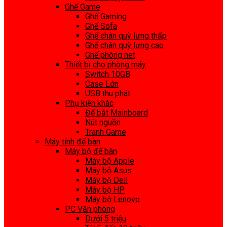
Ghế Game
Ghế Gaming
Ghế Sofa
Ghế chân quỳ lưng thấp
Ghế chân quỳ lưng cao
Ghế phòng net
Thiết bị cho phòng máy
Switch 10GB
Case Lớn
USB thu phát
Phụ kiện khác
Đế bắt Mainboard
Nút nguồn
Tranh Game
Máy tính để bàn
Máy bộ để bàn
Máy bộ Apple
Máy bộ Asus
Máy bộ Dell
Máy bộ HP
Máy bộ Lenovo
PC Văn phòng
Dưới 5 triệu