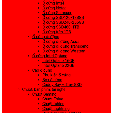
Ổ cứng Intel
Ổ cứng Netac
Ổ cứng Samsung
Ổ cứng SSD120-128GB
Ổ cứng SSD240-256GB
Ổ cứng SSD480-1TB
Ổ cứng trên 1TB
Ổ cứng di động
Ổ cứng di động Asus
Ổ cứng di động Transcend
Ổ cứng di động Western
Ổ cứng Intel Optane
Intel Optane 16GB
Intel Optane 32GB
Cap ổ cứng
Phụ kiện ổ cứng
Box ổ cứng
Caddy Bay – Tray SSD
Chuột, bàn phím, tai nghe
Chuột Gaming
Chuột Eblue
Chuột fuhlen
Chuột Lightning