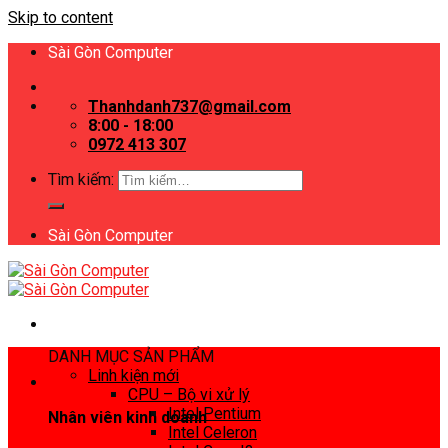
Skip to content
Sài Gòn Computer
Thanhdanh737@gmail.com
8:00 - 18:00
0972 413 307
Tìm kiếm:
Sài Gòn Computer
DANH MỤC SẢN PHẨM
Linh kiện mới
CPU – Bộ vi xử lý
Intel Pentium
Nhân viên kinh doanh
Intel Celeron