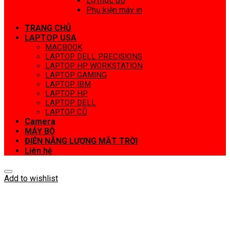
Lọ mực đổ
Phụ kiện máy in
TRANG CHỦ
LAPTOP USA
MACBOOK
LAPTOP DELL PRECISIONS
LAPTOP HP WORKSTATION
LAPTOP GAMING
LAPTOP IBM
LAPTOP HP
LAPTOP DELL
LAPTOP CŨ
Camera
MÁY BỘ
ĐIỆN NĂNG LƯỢNG MẶT TRỜI
Liên hệ
Add to wishlist