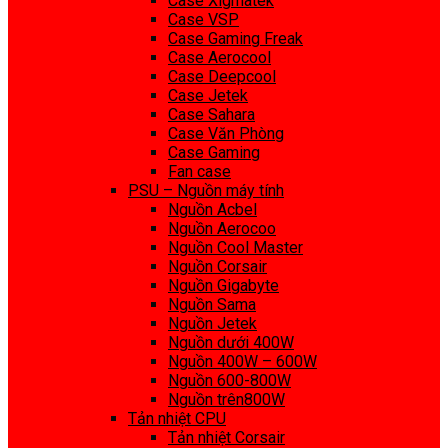
Case Xigmatek
Case VSP
Case Gaming Freak
Case Aerocool
Case Deepcool
Case Jetek
Case Sahara
Case Văn Phòng
Case Gaming
Fan case
PSU – Nguồn máy tính
Nguồn Acbel
Nguồn Aerocoo
Nguồn Cool Master
Nguồn Corsair
Nguồn Gigabyte
Nguồn Sama
Nguồn Jetek
Nguồn dưới 400W
Nguồn 400W – 600W
Nguồn 600-800W
Nguồn trên800W
Tản nhiệt CPU
Tản nhiệt Corsair