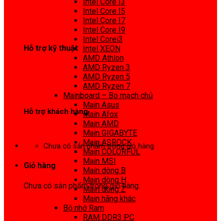
Intel Core I3
0972 413 307
Intel Core I5
Intel Core I7
Intel Core I9
Intel Corei3
Hỗ trợ kỹ thuật
Intel XEON
AMD Athlon
0974 816 737
AMD Ryzen 3
AMD Ryzen 5
AMD Ryzen 7
Mainboard – Bo mạch chủ
Main Asus
Hỗ trợ khách hàng
Main Afox
Main AMD
0983425737
Main GIGABYTE
Main ASROCK
Chưa có sản phẩm trong giỏ hàng.
Main COLORFUL
Main MSI
Giỏ hàng
Main dòng B
Main dòng H
Chưa có sản phẩm trong giỏ hàng.
Main dòng Z
Main hãng khác
Bộ nhớ Ram
RAM DDR3 PC