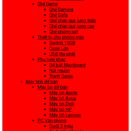
Ghế Game
Ghế Gaming
Ghế Sofa
Ghế chân quỳ lưng thấp
Ghế chân quỳ lưng cao
Ghế phòng net
Thiết bị cho phòng máy
Switch 10GB
Case Lớn
USB thu phát
Phụ kiện khác
Đế bắt Mainboard
Nút nguồn
Tranh Game
Máy tính để bàn
Máy bộ để bàn
Máy bộ Apple
Máy bộ Asus
Máy bộ Dell
Máy bộ HP
Máy bộ Lenovo
PC Văn phòng
Dưới 5 triệu