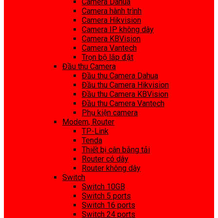
Camera Dahua
Camera hành trình
Camera Hikvision
Camera IP không dây
Camera KBVision
Camera Vantech
Trọn bộ lắp đặt
Đầu thu Camera
Đầu thu Camera Dahua
Đầu thu Camera Hikvision
Đầu thu Camera KBVision
Đầu thu Camera Vantech
Phụ kiện camera
Modem, Router
TP-Link
Tenda
Thiết bị cân bằng tải
Router có dây
Router không dây
Switch
Switch 10GB
Switch 5 ports
Switch 16 ports
Switch 24 ports