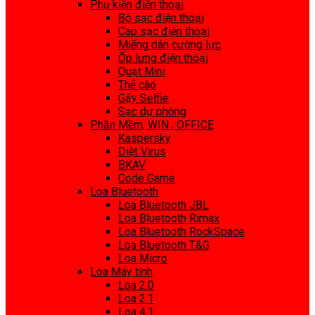
Phụ kiện điện thoại
Bộ sạc điện thoại
Cap sạc điện thoại
Miếng dán cường lực
Ốp lưng điện thoại
Quạt Mini
Thẻ cào
Gậy Selfie
Sạc dự phòng
Phần Mềm, WIN , OFFICE
Kaspersky
Diệt Virus
BKAV
Code Game
Loa Bluetooth
Loa Bluetooth JBL
Loa Bluetooth Rimax
Loa Bluetooth RockSpace
Loa Bluetooth T&G
Loa Micro
Loa Máy tính
Loa 2.0
Loa 2.1
Loa 4.1