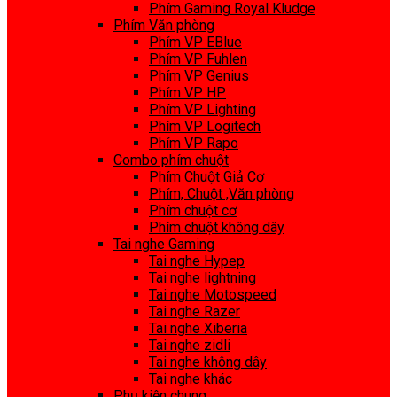
Phím Gaming Royal Kludge
Phím Văn phòng
Phím VP EBlue
Phím VP Fuhlen
Phím VP Genius
Phím VP HP
Phím VP Lighting
Phím VP Logitech
Phím VP Rapo
Combo phím chuột
Phím Chuột Giả Cơ
Phím, Chuột ,Văn phòng
Phím chuột cơ
Phím chuột không dây
Tai nghe Gaming
Tai nghe Hypep
Tai nghe lightning
Tai nghe Motospeed
Tai nghe Razer
Tai nghe Xiberia
Tai nghe zidli
Tai nghe không dây
Tai nghe khác
Phụ kiện chung