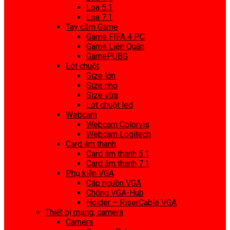
Loa 5.1
Loa 7.1
Tay cầm Game
Game FIFA 4 PC
Game Liên Quân
GamePUBG
Lót chuột
Size lớn
Size nhỏ
Size vừa
Lót chuột led
Webcam
Webcam Colorvis
Webcam Logitech
Card âm thanh
Card âm thanh 5.1
Card âm thanh 7.1
Phụ kiện VGA
Cáp nguồn VGA
Chống VGA-Hub
Holder – RiserCable VGA
Thiết bị mạng, camera
Camera