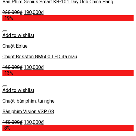
Bàn Phím Genius Smart KB-101 Dây Usb Chính Hãng
220,000
₫
190,000
₫
-19%
Add to wishlist
Chuột Eblue
Chuột Bosston GM600 LED đa màu
160,000
₫
130,000
₫
-13%
Add to wishlist
Chuột, bàn phím, tai nghe
Bàn phím Vision VSP G8
150,000
₫
130,000
₫
-8%