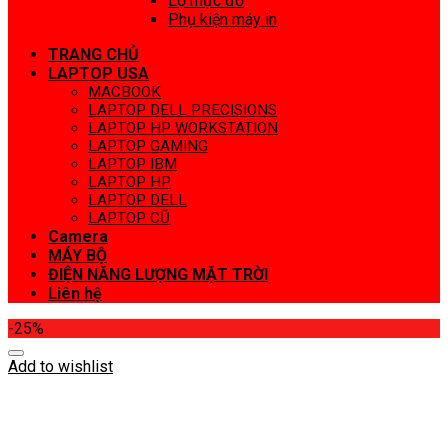
Lọ mực đổ
Phụ kiện máy in
TRANG CHỦ
LAPTOP USA
MACBOOK
LAPTOP DELL PRECISIONS
LAPTOP HP WORKSTATION
LAPTOP GAMING
LAPTOP IBM
LAPTOP HP
LAPTOP DELL
LAPTOP CŨ
Camera
MÁY BỘ
ĐIỆN NĂNG LƯỢNG MẶT TRỜI
Liên hệ
-25%
Add to wishlist