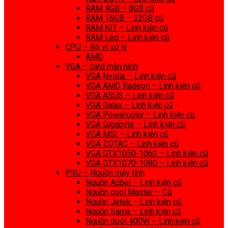
RAM 4GB – 8GB cũ
RAM 16GB – 32GB cũ
RAM KIT – Linh kiện cũ
RAM Led – Linh kiện cũ
CPU – Bộ vi xử lý
AMD
VGA – card màn hình
VGA Nvidia – Linh kiện cũ
VGA AMD Radeon – Linh kiện cũ
VGA ASUS – Linh kiện cũ
VGA Galax – Linh kiện cũ
VGA Powercolor – Linh kiện cũ
VGA Gigabyte – Linh kiện cũ
VGA MSI – Linh kiện cũ
VGA ZOTAC – Linh kiện cũ
VGA GTX1050-1060 – Linh kiện cũ
VGA GTX1070-1080 – Linh kiện cũ
PSU – Nguồn máy tính
Nguồn Acbel – Linh kiện cũ
Nguồn cool Master – Cũ
Nguồn Jetek – Linh kiện cũ
Nguồn Sama – Linh kiện cũ
Nguồn dưới 400W – Linh kiện cũ