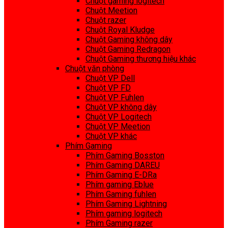
Chuột gaming logitech
Chuột Meetion
Chuột razer
Chuột Royal Kludge
Chuột Gaming không dây
Chuột Gaming Redragon
Chuột Gaming thương hiệu khác
Chuột văn phòng
Chuột VP Dell
Chuột VP FD
Chuột VP Fuhlen
Chuột VP không dây
Chuột VP Logitech
Chuột VP Meetion
Chuột VP khác
Phím Gaming
Phím Gaming Bosston
Phím Gaming DAREU
Phím Gaming E-DRa
Phím gaming Eblue
Phím Gaming fuhlen
Phím Gaming Lightning
Phím gaming logitech
Phím Gaming razer