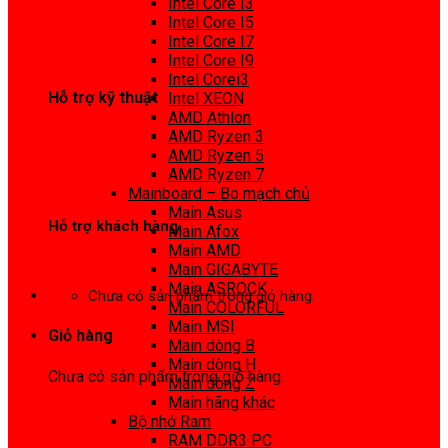
Intel Core I3
0972 413 307
Intel Core I5
Intel Core I7
Intel Core I9
Intel Corei3
Hỗ trợ kỹ thuật
Intel XEON
AMD Athlon
0974 816 737
AMD Ryzen 3
AMD Ryzen 5
AMD Ryzen 7
Mainboard – Bo mạch chủ
Main Asus
Hỗ trợ khách hàng
Main Afox
Main AMD
0983425737
Main GIGABYTE
Main ASROCK
Chưa có sản phẩm trong giỏ hàng.
Main COLORFUL
Main MSI
Giỏ hàng
Main dòng B
Main dòng H
Chưa có sản phẩm trong giỏ hàng.
Main dòng Z
Main hãng khác
Bộ nhớ Ram
RAM DDR3 PC