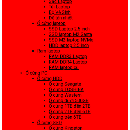
Sạc Laptop
Túi Laptop
Bộ Vệ Sinh
Đế tản nhiệt
Ổ cứng laptop
SSD Laptop 2.5 inch
SSD laptop M2 Santa
SSD M2 laptop NVMe
HDD laptop 2.5 inch
Ram laptop
RAM DDR3 Laptop
RAM DDR4 Laptop
RAM laptop cũ
Ổ cứng PC
Ổ cứng HDD
Ổ cứng Seagate
Ổ cứng TOSHIBA
Ổ cứng Western
Ổ cứng dưới 500GB
Ổ cứng 1TB đến 2TB
Ổ cứng 2TB đến 6TB
Ổ cứng trên 6TB
Ổ cứng SSD
Ổ cứng Kingston