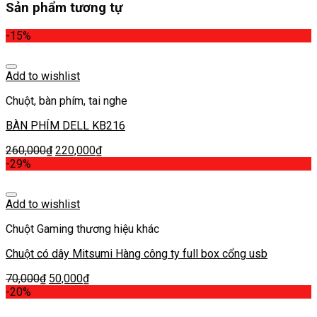
Sản phẩm tương tự
-15%
Add to wishlist
Chuột, bàn phím, tai nghe
BÀN PHÍM DELL KB216
260,000
₫
220,000
₫
-29%
Add to wishlist
Chuột Gaming thương hiệu khác
Chuột có dây Mitsumi Hàng công ty full box cổng usb
70,000
₫
50,000
₫
-20%