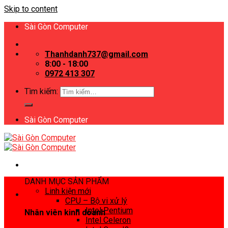
Skip to content
Sài Gòn Computer
Thanhdanh737@gmail.com
8:00 - 18:00
0972 413 307
Tìm kiếm:
Sài Gòn Computer
DANH MỤC SẢN PHẨM
Linh kiện mới
CPU – Bộ vi xử lý
Intel Pentium
Nhân viên kinh doanh
Intel Celeron