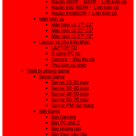
Nguồn 400W – 600W – Linh kiện cũ
Nguồn 600-800W – Linh kiện cũ
Nguồn trên800W – Linh kiện cũ
Màn hình cũ
Màn hình cũ 17″-22″
Màn hình cũ 22″-25″
Màn hình cũ 27″-32″
Laptop và phụ kiện khác
LAPTOP CŨ
Ổ cứng PC cũ
Camera – đầu thu cũ
Phụ kiện cũ khác
Thiết bị phòng game
Sever Game
Server 20-30 máy
Server 30-40 máy
Server 40-50 máy
Server 50-70 máy
Server PM tập trung
Bàn Game
Bàn Gaming
Bàn PC chữ Z
Bàn phòng net
Bàn theo yêu cầu