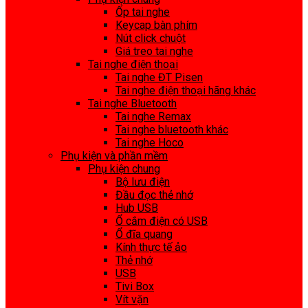
Ốp tai nghe
Keycap bàn phím
Nút click chuột
Giá treo tai nghe
Tai nghe điện thoại
Tai nghe ĐT Pisen
Tai nghe điện thoại hãng khác
Tai nghe Bluetooth
Tai nghe Remax
Tai nghe bluetooth khác
Tai nghe Hoco
Phụ kiện và phần mềm
Phụ kiện chung
Bộ lưu điện
Đầu đọc thẻ nhớ
Hub USB
Ổ cắm điện có USB
Ổ đĩa quang
Kính thực tế ảo
Thẻ nhớ
USB
Tivi Box
Vít vặn