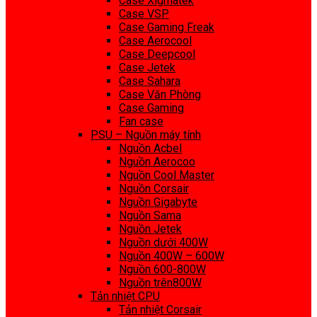
Case Xigmatek
Case VSP
Case Gaming Freak
Case Aerocool
Case Deepcool
Case Jetek
Case Sahara
Case Văn Phòng
Case Gaming
Fan case
PSU – Nguồn máy tính
Nguồn Acbel
Nguồn Aerocoo
Nguồn Cool Master
Nguồn Corsair
Nguồn Gigabyte
Nguồn Sama
Nguồn Jetek
Nguồn dưới 400W
Nguồn 400W – 600W
Nguồn 600-800W
Nguồn trên800W
Tản nhiệt CPU
Tản nhiệt Corsair