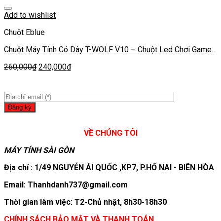
Add to wishlist
Chuột Eblue
Chuột Máy Tính Có Dây T-WOLF V10 – Chuột Led Chơi Game
– Chuột PC Laptop Gaming
260,000
₫
240,000
₫
VỀ CHÚNG TÔI
MÁY TÍNH SÀI GÒN
Địa chỉ : 1/49 NGUYỄN ÁI QUỐC ,KP7, P.HỐ NAI - BIÊN HÒA
Email: Thanhdanh737@gmail.com
Thời gian làm việc: T2-Chủ nhật, 8h30-18h30
CHÍNH SÁCH BẢO MẬT VÀ THANH TOÁN