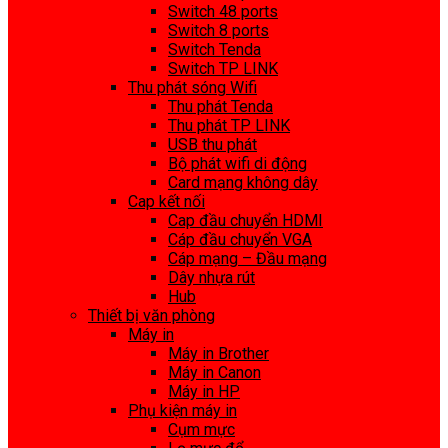
Switch 48 ports
Switch 8 ports
Switch Tenda
Switch TP LINK
Thu phát sóng Wifi
Thu phát Tenda
Thu phát TP LINK
USB thu phát
Bộ phát wifi di động
Card mạng không dây
Cap kết nối
Cap đầu chuyển HDMI
Cáp đầu chuyển VGA
Cáp mạng – Đầu mạng
Dây nhựa rút
Hub
Thiết bị văn phòng
Máy in
Máy in Brother
Máy in Canon
Máy in HP
Phụ kiện máy in
Cụm mực