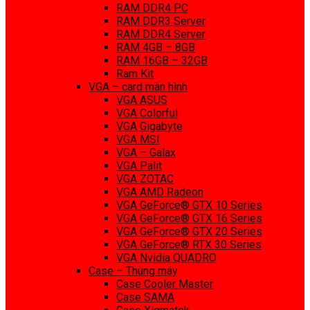
RAM DDR4 PC
RAM DDR3 Server
RAM DDR4 Server
RAM 4GB – 8GB
RAM 16GB – 32GB
Ram Kit
VGA – card màn hình
VGA ASUS
VGA Colorful
VGA Gigabyte
VGA MSI
VGA – Galax
VGA Palit
VGA ZOTAC
VGA AMD Radeon
VGA GeForce® GTX 10 Series
VGA GeForce® GTX 16 Series
VGA GeForce® GTX 20 Series
VGA GeForce® RTX 30 Series
VGA Nvidia QUADRO
Case – Thùng máy
Case Cooler Master
Case SAMA