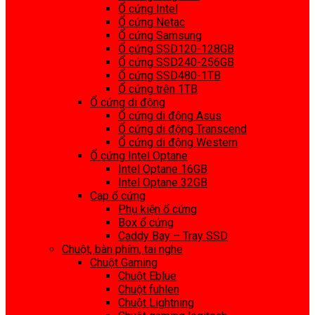
Ổ cứng Intel
Ổ cứng Netac
Ổ cứng Samsung
Ổ cứng SSD120-128GB
Ổ cứng SSD240-256GB
Ổ cứng SSD480-1TB
Ổ cứng trên 1TB
Ổ cứng di động
Ổ cứng di động Asus
Ổ cứng di động Transcend
Ổ cứng di động Western
Ổ cứng Intel Optane
Intel Optane 16GB
Intel Optane 32GB
Cap ổ cứng
Phụ kiện ổ cứng
Box ổ cứng
Caddy Bay – Tray SSD
Chuột, bàn phím, tai nghe
Chuột Gaming
Chuột Eblue
Chuột fuhlen
Chuột Lightning