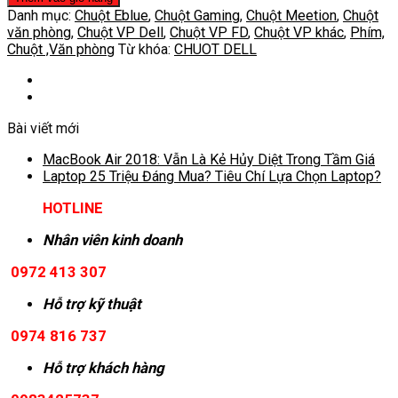
Danh mục:
Chuột Eblue
,
Chuột Gaming
,
Chuột Meetion
,
Chuột
văn phòng
,
Chuột VP Dell
,
Chuột VP FD
,
Chuột VP khác
,
Phím,
Chuột ,Văn phòng
Từ khóa:
CHUOT DELL
Bài viết mới
MacBook Air 2018: Vẫn Là Kẻ Hủy Diệt Trong Tầm Giá
Laptop 25 Triệu Đáng Mua? Tiêu Chí Lựa Chọn Laptop?
HOTLINE
Nhân viên kinh doanh
0972 413 307
Hỗ trợ kỹ thuật
0974 816 737
Hỗ trợ khách hàng