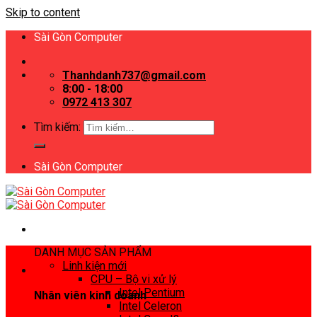
Skip to content
Sài Gòn Computer
Thanhdanh737@gmail.com
8:00 - 18:00
0972 413 307
Tìm kiếm:
Sài Gòn Computer
DANH MỤC SẢN PHẨM
Linh kiện mới
CPU – Bộ vi xử lý
Intel Pentium
Nhân viên kinh doanh
Intel Celeron