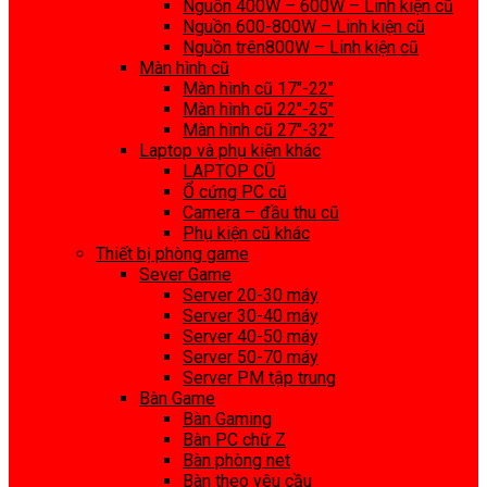
Nguồn 400W – 600W – Linh kiện cũ
Nguồn 600-800W – Linh kiện cũ
Nguồn trên800W – Linh kiện cũ
Màn hình cũ
Màn hình cũ 17″-22″
Màn hình cũ 22″-25″
Màn hình cũ 27″-32″
Laptop và phụ kiện khác
LAPTOP CŨ
Ổ cứng PC cũ
Camera – đầu thu cũ
Phụ kiện cũ khác
Thiết bị phòng game
Sever Game
Server 20-30 máy
Server 30-40 máy
Server 40-50 máy
Server 50-70 máy
Server PM tập trung
Bàn Game
Bàn Gaming
Bàn PC chữ Z
Bàn phòng net
Bàn theo yêu cầu