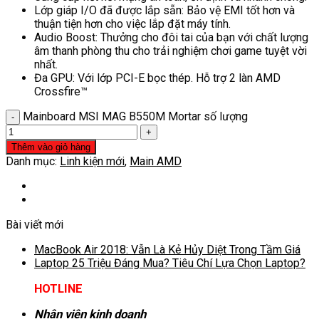
Lớp giáp I/O đã được lắp sẵn: Bảo vệ EMI tốt hơn và
thuận tiện hơn cho việc lắp đặt máy tính.
Audio Boost: Thưởng cho đôi tai của bạn với chất lượng
âm thanh phòng thu cho trải nghiệm chơi game tuyệt vời
nhất.
Đa GPU: Với lớp PCI-E bọc thép. Hỗ trợ 2 làn AMD
Crossfire™
Mainboard MSI MAG B550M Mortar số lượng
Thêm vào giỏ hàng
Danh mục:
Linh kiện mới
,
Main AMD
Bài viết mới
MacBook Air 2018: Vẫn Là Kẻ Hủy Diệt Trong Tầm Giá
Laptop 25 Triệu Đáng Mua? Tiêu Chí Lựa Chọn Laptop?
HOTLINE
Nhân viên kinh doanh