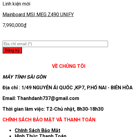
Linh kiện mới
Mainboard MSI MEG Z490 UNIFY
7,990,000
₫
VỀ CHÚNG TÔI
MÁY TÍNH SÀI GÒN
Địa chỉ : 1/49 NGUYỄN ÁI QUỐC ,KP7, P.HỐ NAI - BIÊN HÒA
Email: Thanhdanh737@gmail.com
Thời gian làm việc: T2-Chủ nhật, 8h30-18h30
CHÍNH SÁCH BẢO MẬT VÀ THANH TOÁN
Chính Sách Bảo Mật
Hình T
hức Thanh Toán