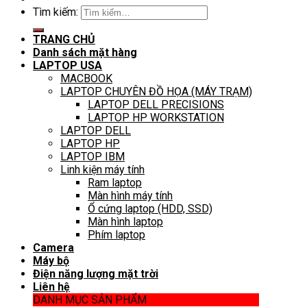
Tìm kiếm:
TRANG CHỦ
Danh sách mặt hàng
LAPTOP USA
MACBOOK
LAPTOP CHUYÊN ĐỒ HỌA (MÁY TRẠM)
LAPTOP DELL PRECISIONS
LAPTOP HP WORKSTATION
LAPTOP DELL
LAPTOP HP
LAPTOP IBM
Linh kiện máy tính
Ram laptop
Màn hình máy tính
Ổ cứng laptop (HDD, SSD)
Màn hình laptop
Phím laptop
Camera
Máy bộ
Điện năng lượng mặt trời
Liên hệ
DANH MỤC SẢN PHẨM