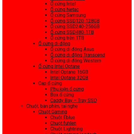
Ổ cứng Intel
Ổ cứng Netac
Ổ cứng Samsung
Ổ cứng SSD120-128GB
Ổ cứng SSD240-256GB
Ổ cứng SSD480-1TB
Ổ cứng trên 1TB
Ổ cứng di động
Ổ cứng di động Asus
Ổ cứng di động Transcend
Ổ cứng di động Western
Ổ cứng Intel Optane
Intel Optane 16GB
Intel Optane 32GB
Cap ổ cứng
Phụ kiện ổ cứng
Box ổ cứng
Caddy Bay – Tray SSD
Chuột, bàn phím, tai nghe
Chuột Gaming
Chuột Eblue
Chuột fuhlen
Chuột Lightning