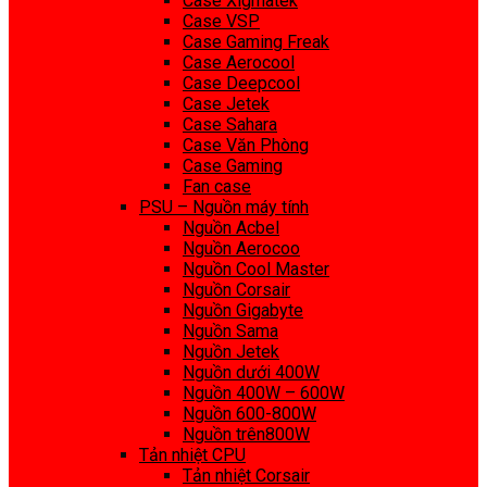
Case Xigmatek
Case VSP
Case Gaming Freak
Case Aerocool
Case Deepcool
Case Jetek
Case Sahara
Case Văn Phòng
Case Gaming
Fan case
PSU – Nguồn máy tính
Nguồn Acbel
Nguồn Aerocoo
Nguồn Cool Master
Nguồn Corsair
Nguồn Gigabyte
Nguồn Sama
Nguồn Jetek
Nguồn dưới 400W
Nguồn 400W – 600W
Nguồn 600-800W
Nguồn trên800W
Tản nhiệt CPU
Tản nhiệt Corsair