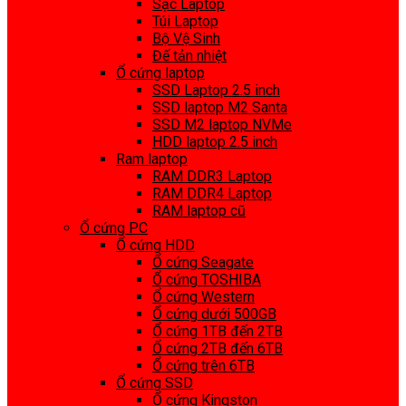
Sạc Laptop
Túi Laptop
Bộ Vệ Sinh
Đế tản nhiệt
Ổ cứng laptop
SSD Laptop 2.5 inch
SSD laptop M2 Santa
SSD M2 laptop NVMe
HDD laptop 2.5 inch
Ram laptop
RAM DDR3 Laptop
RAM DDR4 Laptop
RAM laptop cũ
Ổ cứng PC
Ổ cứng HDD
Ổ cứng Seagate
Ổ cứng TOSHIBA
Ổ cứng Western
Ổ cứng dưới 500GB
Ổ cứng 1TB đến 2TB
Ổ cứng 2TB đến 6TB
Ổ cứng trên 6TB
Ổ cứng SSD
Ổ cứng Kingston