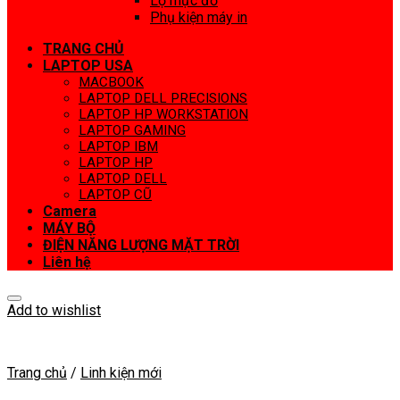
Lọ mực đổ
Phụ kiện máy in
TRANG CHỦ
LAPTOP USA
MACBOOK
LAPTOP DELL PRECISIONS
LAPTOP HP WORKSTATION
LAPTOP GAMING
LAPTOP IBM
LAPTOP HP
LAPTOP DELL
LAPTOP CŨ
Camera
MÁY BỘ
ĐIỆN NĂNG LƯỢNG MẶT TRỜI
Liên hệ
Add to wishlist
Trang chủ
/
Linh kiện mới