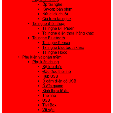
Ốp tai nghe
Keycap bàn phím
Nút click chuột
Giá treo tai nghe
Tai nghe điện thoại
Tai nghe ĐT Pisen
Tai nghe điện thoại hãng khác
Tai nghe Bluetooth
Tai nghe Remax
Tai nghe bluetooth khác
Tai nghe Hoco
Phụ kiện và phần mềm
Phụ kiện chung
Bộ lưu điện
Đầu đọc thẻ nhớ
Hub USB
Ổ cắm điện có USB
Ổ đĩa quang
Kính thực tế ảo
Thẻ nhớ
USB
Tivi Box
Vít vặn