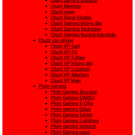
Chuột gaming logitech
Chuột Meetion
Chuột razer
Chuột Royal Kludge
Chuột Gaming không dây
Chuột Gaming Redragon
Chuột Gaming thương hiệu khác
Chuột văn phòng
Chuột VP Dell
Chuột VP FD
Chuột VP Fuhlen
Chuột VP không dây
Chuột VP Logitech
Chuột VP Meetion
Chuột VP khác
Phím Gaming
Phím Gaming Bosston
Phím Gaming DAREU
Phím Gaming E-DRa
Phím gaming Eblue
Phím Gaming fuhlen
Phím Gaming Lightning
Phím gaming logitech
Phím Gaming razer