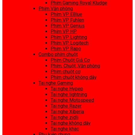
Phím Gaming Royal Kludge
Phím Văn phòng
Phím VP EBlue
Phím VP Fuhlen
Phím VP Genius
Phím VP HP
Phím VP Lighting
Phím VP Logitech
Phím VP Rapo
Combo phím chuột
Phím Chuột Giả Cơ
Phím, Chuột ,Văn phòng
Phím chuột cơ
Phím chuột không dây
Tai nghe Gaming
Tai nghe Hypep
Tai nghe lightning
Tai nghe Motospeed
Tai nghe Razer
Tai nghe Xiberia
Tai nghe zidli
Tai nghe không dây
Tai nghe khác
Phụ kiện chung