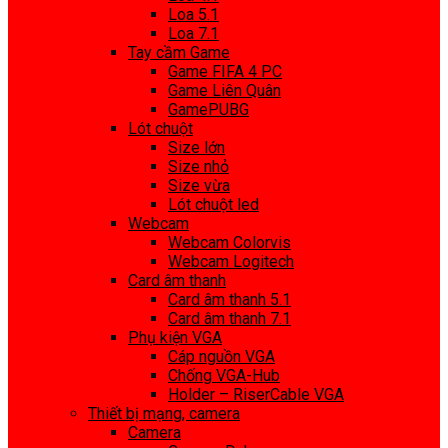
Loa 5.1
Loa 7.1
Tay cầm Game
Game FIFA 4 PC
Game Liên Quân
GamePUBG
Lót chuột
Size lớn
Size nhỏ
Size vừa
Lót chuột led
Webcam
Webcam Colorvis
Webcam Logitech
Card âm thanh
Card âm thanh 5.1
Card âm thanh 7.1
Phụ kiện VGA
Cáp nguồn VGA
Chống VGA-Hub
Holder – RiserCable VGA
Thiết bị mạng, camera
Camera