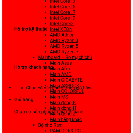
Intel Core I3
0972 413 307
Intel Core I5
Intel Core I7
Intel Core I9
Intel Corei3
Hỗ trợ kỹ thuật
Intel XEON
AMD Athlon
0974 816 737
AMD Ryzen 3
AMD Ryzen 5
AMD Ryzen 7
Mainboard – Bo mạch chủ
Main Asus
Hỗ trợ khách hàng
Main Afox
Main AMD
0983425737
Main GIGABYTE
Main ASROCK
Chưa có sản phẩm trong giỏ hàng.
Main COLORFUL
Main MSI
Giỏ hàng
Main dòng B
Main dòng H
Chưa có sản phẩm trong giỏ hàng.
Main dòng Z
Main hãng khác
Bộ nhớ Ram
RAM DDR3 PC