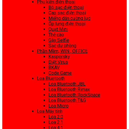
Phụ kiện điện thoại
Bộ sạc điện thoại
Cap sạc điện thoại
Miếng dán cường lực
Ốp lưng điện thoại
Quạt Mini
Thẻ cào
Gậy Selfie
Sạc dự phòng
Phần Mềm, WIN , OFFICE
Kaspersky
Diệt Virus
BKAV
Code Game
Loa Bluetooth
Loa Bluetooth JBL
Loa Bluetooth Rimax
Loa Bluetooth RockSpace
Loa Bluetooth T&G
Loa Micro
Loa Máy tính
Loa 2.0
Loa 2.1
Loa 4.1