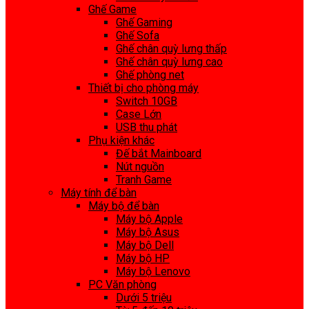
Ghế Game
Ghế Gaming
Ghế Sofa
Ghế chân quỳ lưng thấp
Ghế chân quỳ lưng cao
Ghế phòng net
Thiết bị cho phòng máy
Switch 10GB
Case Lớn
USB thu phát
Phụ kiện khác
Đế bắt Mainboard
Nút nguồn
Tranh Game
Máy tính để bàn
Máy bộ để bàn
Máy bộ Apple
Máy bộ Asus
Máy bộ Dell
Máy bộ HP
Máy bộ Lenovo
PC Văn phòng
Dưới 5 triệu