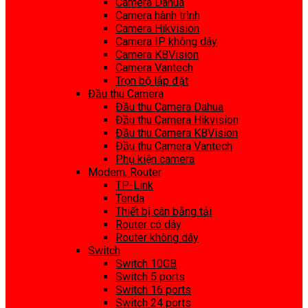
Camera Dahua
Camera hành trình
Camera Hikvision
Camera IP không dây
Camera KBVision
Camera Vantech
Trọn bộ lắp đặt
Đầu thu Camera
Đầu thu Camera Dahua
Đầu thu Camera Hikvision
Đầu thu Camera KBVision
Đầu thu Camera Vantech
Phụ kiện camera
Modem, Router
TP-Link
Tenda
Thiết bị cân bằng tải
Router có dây
Router không dây
Switch
Switch 10GB
Switch 5 ports
Switch 16 ports
Switch 24 ports