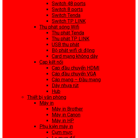
Switch 48 ports
Switch 8 ports
Switch Tenda
Switch TP LINK
Thu phát sóng Wifi
Thu phát Tenda
Thu phát TP LINK
USB thu phát
Bộ phát wifi di động
Card mạng không dây
Cap kết nối
Cap đầu chuyển HDMI
Cáp đầu chuyển VGA
Cáp mạng – Đầu mạng
Dây nhựa rút
Hub
Thiết bị văn phòng
Máy in
Máy in Brother
Máy in Canon
Máy in HP
Phụ kiện máy in
Cụm mực