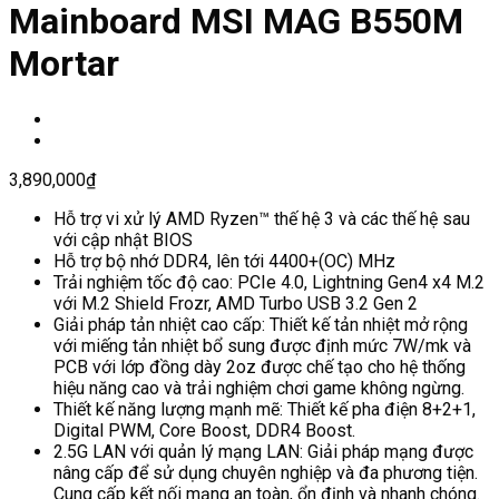
Mainboard MSI MAG B550M
Mortar
3,890,000
₫
Hỗ trợ vi xử lý AMD Ryzen™ thế hệ 3 và các thế hệ sau
với cập nhật BIOS
Hỗ trợ bộ nhớ DDR4, lên tới 4400+(OC) MHz
Trải nghiệm tốc độ cao: PCIe 4.0, Lightning Gen4 x4 M.2
với M.2 Shield Frozr, AMD Turbo USB 3.2 Gen 2
Giải pháp tản nhiệt cao cấp: Thiết kế tản nhiệt mở rộng
với miếng tản nhiệt bổ sung được định mức 7W/mk và
PCB với lớp đồng dày 2oz được chế tạo cho hệ thống
hiệu năng cao và trải nghiệm chơi game không ngừng.
Thiết kế năng lượng mạnh mẽ: Thiết kế pha điện 8+2+1,
Digital PWM, Core Boost, DDR4 Boost.
2.5G LAN với quản lý mạng LAN: Giải pháp mạng được
nâng cấp để sử dụng chuyên nghiệp và đa phương tiện.
Cung cấp kết nối mạng an toàn, ổn định và nhanh chóng.