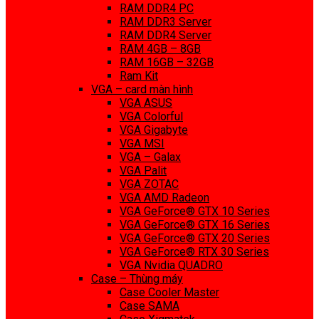
RAM DDR4 PC
RAM DDR3 Server
RAM DDR4 Server
RAM 4GB – 8GB
RAM 16GB – 32GB
Ram Kit
VGA – card màn hình
VGA ASUS
VGA Colorful
VGA Gigabyte
VGA MSI
VGA – Galax
VGA Palit
VGA ZOTAC
VGA AMD Radeon
VGA GeForce® GTX 10 Series
VGA GeForce® GTX 16 Series
VGA GeForce® GTX 20 Series
VGA GeForce® RTX 30 Series
VGA Nvidia QUADRO
Case – Thùng máy
Case Cooler Master
Case SAMA