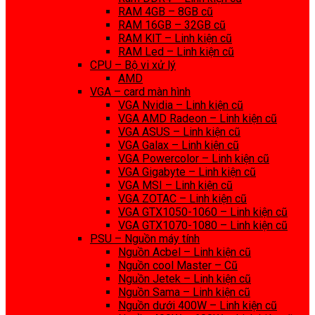
RAM 4GB – 8GB cũ
RAM 16GB – 32GB cũ
RAM KIT – Linh kiện cũ
RAM Led – Linh kiện cũ
CPU – Bộ vi xử lý
AMD
VGA – card màn hình
VGA Nvidia – Linh kiện cũ
VGA AMD Radeon – Linh kiện cũ
VGA ASUS – Linh kiện cũ
VGA Galax – Linh kiện cũ
VGA Powercolor – Linh kiện cũ
VGA Gigabyte – Linh kiện cũ
VGA MSI – Linh kiện cũ
VGA ZOTAC – Linh kiện cũ
VGA GTX1050-1060 – Linh kiện cũ
VGA GTX1070-1080 – Linh kiện cũ
PSU – Nguồn máy tính
Nguồn Acbel – Linh kiện cũ
Nguồn cool Master – Cũ
Nguồn Jetek – Linh kiện cũ
Nguồn Sama – Linh kiện cũ
Nguồn dưới 400W – Linh kiện cũ