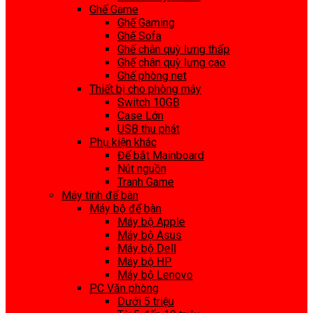
Ghế Game
Ghế Gaming
Ghế Sofa
Ghế chân quỳ lưng thấp
Ghế chân quỳ lưng cao
Ghế phòng net
Thiết bị cho phòng máy
Switch 10GB
Case Lớn
USB thu phát
Phụ kiện khác
Đế bắt Mainboard
Nút nguồn
Tranh Game
Máy tính để bàn
Máy bộ để bàn
Máy bộ Apple
Máy bộ Asus
Máy bộ Dell
Máy bộ HP
Máy bộ Lenovo
PC Văn phòng
Dưới 5 triệu