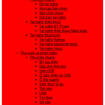
Ốp tai nghe
Keycap bàn phím
Nút click chuột
Giá treo tai nghe
Tai nghe điện thoại
Tai nghe ĐT Pisen
Tai nghe điện thoại hãng khác
Tai nghe Bluetooth
Tai nghe Remax
Tai nghe bluetooth khác
Tai nghe Hoco
Phụ kiện và phần mềm
Phụ kiện chung
Bộ lưu điện
Đầu đọc thẻ nhớ
Hub USB
Ổ cắm điện có USB
Ổ đĩa quang
Kính thực tế ảo
Thẻ nhớ
USB
Tivi Box
Vít vặn