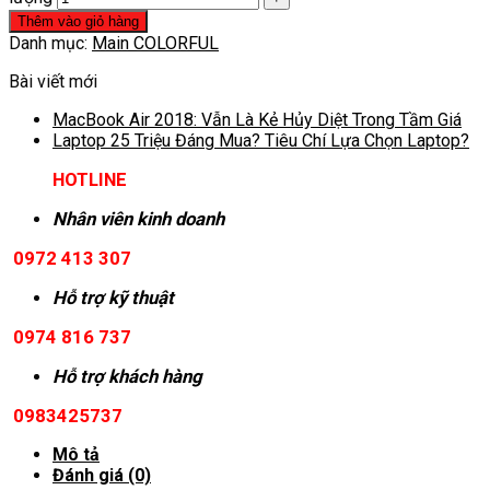
Thêm vào giỏ hàng
Danh mục:
Main COLORFUL
Bài viết mới
MacBook Air 2018: Vẫn Là Kẻ Hủy Diệt Trong Tầm Giá
Laptop 25 Triệu Đáng Mua? Tiêu Chí Lựa Chọn Laptop?
HOTLINE
Nhân viên kinh doanh
0972 413 307
Hỗ trợ kỹ thuật
0974 816 737
Hỗ trợ khách hàng
0983425737
Mô tả
Đánh giá (0)