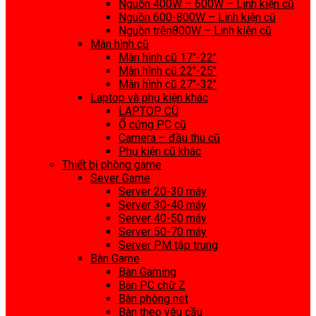
Nguồn 400W – 600W – Linh kiện cũ
Nguồn 600-800W – Linh kiện cũ
Nguồn trên800W – Linh kiện cũ
Màn hình cũ
Màn hình cũ 17″-22″
Màn hình cũ 22″-25″
Màn hình cũ 27″-32″
Laptop và phụ kiện khác
LAPTOP CŨ
Ổ cứng PC cũ
Camera – đầu thu cũ
Phụ kiện cũ khác
Thiết bị phòng game
Sever Game
Server 20-30 máy
Server 30-40 máy
Server 40-50 máy
Server 50-70 máy
Server PM tập trung
Bàn Game
Bàn Gaming
Bàn PC chữ Z
Bàn phòng net
Bàn theo yêu cầu