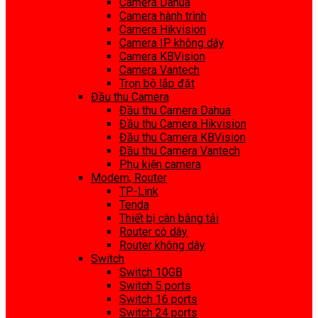
Camera Dahua
Camera hành trình
Camera Hikvision
Camera IP không dây
Camera KBVision
Camera Vantech
Trọn bộ lắp đặt
Đầu thu Camera
Đầu thu Camera Dahua
Đầu thu Camera Hikvision
Đầu thu Camera KBVision
Đầu thu Camera Vantech
Phụ kiện camera
Modem, Router
TP-Link
Tenda
Thiết bị cân bằng tải
Router có dây
Router không dây
Switch
Switch 10GB
Switch 5 ports
Switch 16 ports
Switch 24 ports