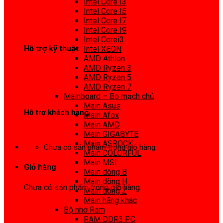
Intel Core I3
0972 413 307
Intel Core I5
Intel Core I7
Intel Core I9
Intel Corei3
Hỗ trợ kỹ thuật
Intel XEON
AMD Athlon
0974 816 737
AMD Ryzen 3
AMD Ryzen 5
AMD Ryzen 7
Mainboard – Bo mạch chủ
Main Asus
Hỗ trợ khách hàng
Main Afox
Main AMD
0983425737
Main GIGABYTE
Main ASROCK
Chưa có sản phẩm trong giỏ hàng.
Main COLORFUL
Main MSI
Giỏ hàng
Main dòng B
Main dòng H
Chưa có sản phẩm trong giỏ hàng.
Main dòng Z
Main hãng khác
Bộ nhớ Ram
RAM DDR3 PC