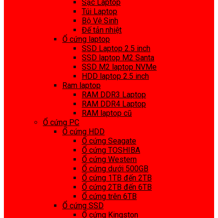
Sạc Laptop
Túi Laptop
Bộ Vệ Sinh
Đế tản nhiệt
Ổ cứng laptop
SSD Laptop 2.5 inch
SSD laptop M2 Santa
SSD M2 laptop NVMe
HDD laptop 2.5 inch
Ram laptop
RAM DDR3 Laptop
RAM DDR4 Laptop
RAM laptop cũ
Ổ cứng PC
Ổ cứng HDD
Ổ cứng Seagate
Ổ cứng TOSHIBA
Ổ cứng Western
Ổ cứng dưới 500GB
Ổ cứng 1TB đến 2TB
Ổ cứng 2TB đến 6TB
Ổ cứng trên 6TB
Ổ cứng SSD
Ổ cứng Kingston