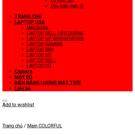
Lọ mực đổ
Phụ kiện máy in
TRANG CHỦ
LAPTOP USA
MACBOOK
LAPTOP DELL PRECISIONS
LAPTOP HP WORKSTATION
LAPTOP GAMING
LAPTOP IBM
LAPTOP HP
LAPTOP DELL
LAPTOP CŨ
Camera
MÁY BỘ
ĐIỆN NĂNG LƯỢNG MẶT TRỜI
Liên hệ
Add to wishlist
Trang chủ
/
Main COLORFUL