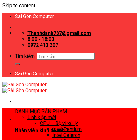
Skip to content
Sài Gòn Computer
Thanhdanh737@gmail.com
8:00 - 18:00
0972 413 307
Tìm kiếm:
Sài Gòn Computer
DANH MỤC SẢN PHẨM
Linh kiện mới
CPU – Bộ vi xử lý
Intel Pentium
Nhân viên kinh doanh
Intel Celeron