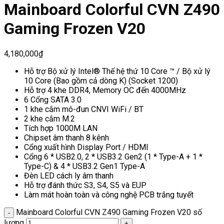
Mainboard Colorful CVN Z490
Gaming Frozen V20
4,180,000
₫
Hỗ trợ Bộ xử lý Intel® Thế hệ thứ 10 Core ™ / Bộ xử lý
10 Core (Bao gồm cả dòng K) (Socket 1200)
Hỗ trợ 4 khe DDR4, Memory OC đến 4000MHz
6 Cổng SATA 3.0
1 khe cắm mô-đun CNVI WiFi / BT
2 khe cắm M.2
Tích hợp 1000M LAN
Chipset âm thanh 8 kênh
Cổng xuất hình Display Port / HDMI
Cổng 6 * USB2.0, 2 * USB3.2 Gen2 (1 * Type-A + 1 *
Type-C) & 4 * USB3.2 Gen1 Type-A
Đèn LED cách ly âm thanh
Hỗ trợ đánh thức S3, S4, S5 và EUP
Làm mát hoàn toàn và công nghệ PCB trắng tuyết
Mainboard Colorful CVN Z490 Gaming Frozen V20 số
lượng