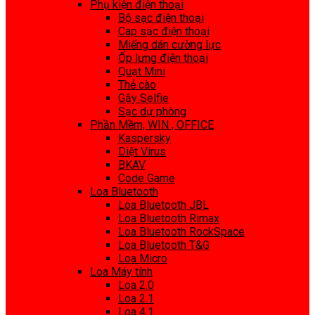
Phụ kiện điện thoại
Bộ sạc điện thoại
Cap sạc điện thoại
Miếng dán cường lực
Ốp lưng điện thoại
Quạt Mini
Thẻ cào
Gậy Selfie
Sạc dự phòng
Phần Mềm, WIN , OFFICE
Kaspersky
Diệt Virus
BKAV
Code Game
Loa Bluetooth
Loa Bluetooth JBL
Loa Bluetooth Rimax
Loa Bluetooth RockSpace
Loa Bluetooth T&G
Loa Micro
Loa Máy tính
Loa 2.0
Loa 2.1
Loa 4.1