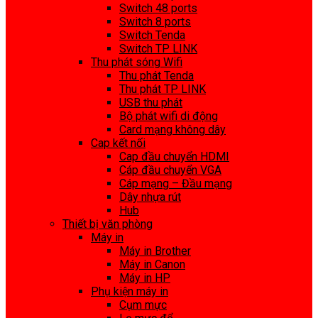
Switch 48 ports
Switch 8 ports
Switch Tenda
Switch TP LINK
Thu phát sóng Wifi
Thu phát Tenda
Thu phát TP LINK
USB thu phát
Bộ phát wifi di động
Card mạng không dây
Cap kết nối
Cap đầu chuyển HDMI
Cáp đầu chuyển VGA
Cáp mạng – Đầu mạng
Dây nhựa rút
Hub
Thiết bị văn phòng
Máy in
Máy in Brother
Máy in Canon
Máy in HP
Phụ kiện máy in
Cụm mực