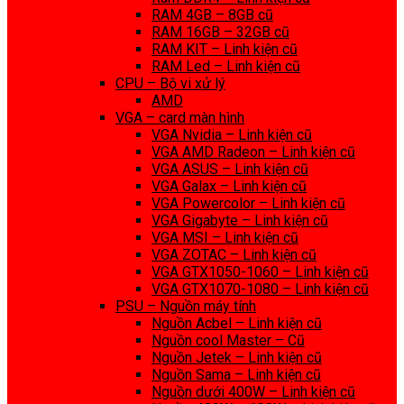
RAM 4GB – 8GB cũ
RAM 16GB – 32GB cũ
RAM KIT – Linh kiện cũ
RAM Led – Linh kiện cũ
CPU – Bộ vi xử lý
AMD
VGA – card màn hình
VGA Nvidia – Linh kiện cũ
VGA AMD Radeon – Linh kiện cũ
VGA ASUS – Linh kiện cũ
VGA Galax – Linh kiện cũ
VGA Powercolor – Linh kiện cũ
VGA Gigabyte – Linh kiện cũ
VGA MSI – Linh kiện cũ
VGA ZOTAC – Linh kiện cũ
VGA GTX1050-1060 – Linh kiện cũ
VGA GTX1070-1080 – Linh kiện cũ
PSU – Nguồn máy tính
Nguồn Acbel – Linh kiện cũ
Nguồn cool Master – Cũ
Nguồn Jetek – Linh kiện cũ
Nguồn Sama – Linh kiện cũ
Nguồn dưới 400W – Linh kiện cũ