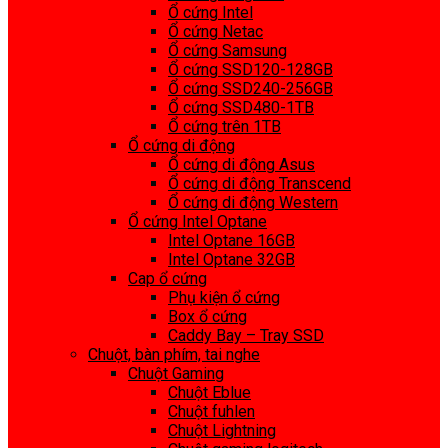
Ổ cứng Intel
Ổ cứng Netac
Ổ cứng Samsung
Ổ cứng SSD120-128GB
Ổ cứng SSD240-256GB
Ổ cứng SSD480-1TB
Ổ cứng trên 1TB
Ổ cứng di động
Ổ cứng di động Asus
Ổ cứng di động Transcend
Ổ cứng di động Western
Ổ cứng Intel Optane
Intel Optane 16GB
Intel Optane 32GB
Cap ổ cứng
Phụ kiện ổ cứng
Box ổ cứng
Caddy Bay – Tray SSD
Chuột, bàn phím, tai nghe
Chuột Gaming
Chuột Eblue
Chuột fuhlen
Chuột Lightning