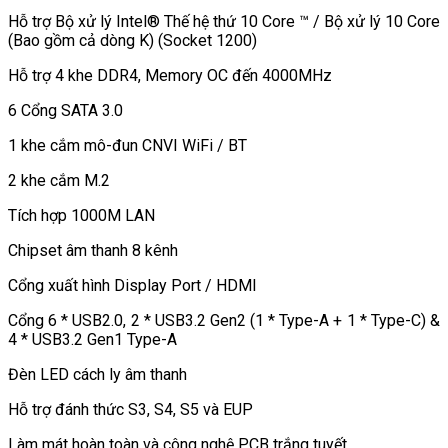
Hỗ trợ Bộ xử lý Intel® Thế hệ thứ 10 Core ™ / Bộ xử lý 10 Core
(Bao gồm cả dòng K) (Socket 1200)
Hỗ trợ 4 khe DDR4, Memory OC đến 4000MHz
6 Cổng SATA 3.0
1 khe cắm mô-đun CNVI WiFi / BT
2 khe cắm M.2
Tích hợp 1000M LAN
Chipset âm thanh 8 kênh
Cổng xuất hình Display Port / HDMI
Cổng 6 * USB2.0, 2 * USB3.2 Gen2 (1 * Type-A + 1 * Type-C) &
4 * USB3.2 Gen1 Type-A
Đèn LED cách ly âm thanh
Hỗ trợ đánh thức S3, S4, S5 và EUP
Làm mát hoàn toàn và công nghệ PCB trắng tuyết