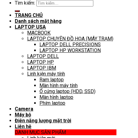
Tìm kiếm:
TRANG CHỦ
Danh sách mặt hàng
LAPTOP USA
MACBOOK
LAPTOP CHUYÊN ĐỒ HỌA (MÁY TRẠM)
LAPTOP DELL PRECISIONS
LAPTOP HP WORKSTATION
LAPTOP DELL
LAPTOP HP
LAPTOP IBM
Linh kiện máy tính
Ram laptop
Màn hình máy tính
Ổ cứng laptop (HDD, SSD)
Màn hình laptop
Phím laptop
Camera
Máy bộ
Điện năng lượng mặt trời
Liên hệ
DANH MỤC SẢN PHẨM