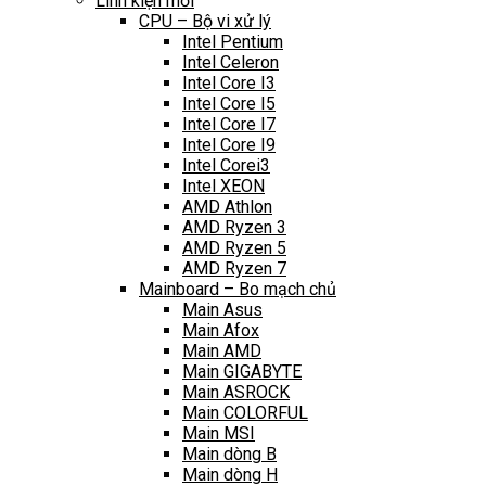
Linh kiện mới
CPU – Bộ vi xử lý
Intel Pentium
Intel Celeron
Intel Core I3
Intel Core I5
Intel Core I7
Intel Core I9
Intel Corei3
Intel XEON
AMD Athlon
AMD Ryzen 3
AMD Ryzen 5
AMD Ryzen 7
Mainboard – Bo mạch chủ
Main Asus
Main Afox
Main AMD
Main GIGABYTE
Main ASROCK
Main COLORFUL
Main MSI
Main dòng B
Main dòng H