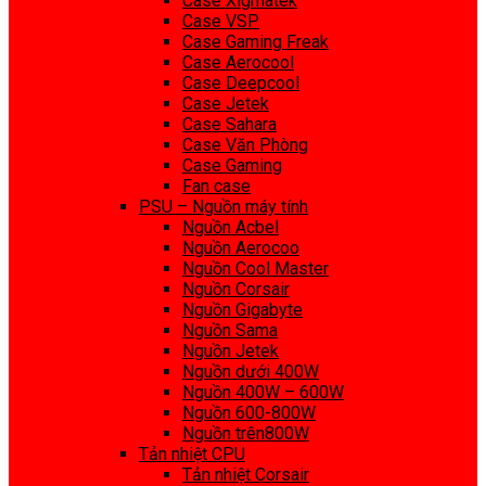
Case Xigmatek
Case VSP
Case Gaming Freak
Case Aerocool
Case Deepcool
Case Jetek
Case Sahara
Case Văn Phòng
Case Gaming
Fan case
PSU – Nguồn máy tính
Nguồn Acbel
Nguồn Aerocoo
Nguồn Cool Master
Nguồn Corsair
Nguồn Gigabyte
Nguồn Sama
Nguồn Jetek
Nguồn dưới 400W
Nguồn 400W – 600W
Nguồn 600-800W
Nguồn trên800W
Tản nhiệt CPU
Tản nhiệt Corsair