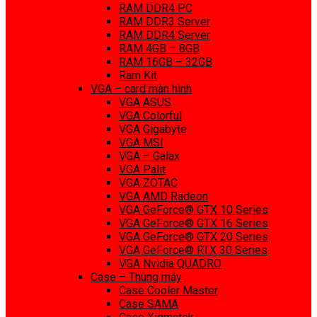
RAM DDR4 PC
RAM DDR3 Server
RAM DDR4 Server
RAM 4GB – 8GB
RAM 16GB – 32GB
Ram Kit
VGA – card màn hình
VGA ASUS
VGA Colorful
VGA Gigabyte
VGA MSI
VGA – Galax
VGA Palit
VGA ZOTAC
VGA AMD Radeon
VGA GeForce® GTX 10 Series
VGA GeForce® GTX 16 Series
VGA GeForce® GTX 20 Series
VGA GeForce® RTX 30 Series
VGA Nvidia QUADRO
Case – Thùng máy
Case Cooler Master
Case SAMA