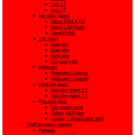
Loa 5.1
Loa 7.1
Tay cầm Game
Game FIFA 4 PC
Game Liên Quân
GamePUBG
Lót chuột
Size lớn
Size nhỏ
Size vừa
Lót chuột led
Webcam
Webcam Colorvis
Webcam Logitech
Card âm thanh
Card âm thanh 5.1
Card âm thanh 7.1
Phụ kiện VGA
Cáp nguồn VGA
Chống VGA-Hub
Holder – RiserCable VGA
Thiết bị mạng, camera
Camera