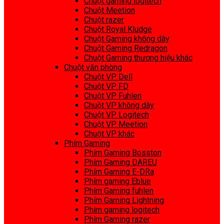
Chuột gaming logitech
Chuột Meetion
Chuột razer
Chuột Royal Kludge
Chuột Gaming không dây
Chuột Gaming Redragon
Chuột Gaming thương hiệu khác
Chuột văn phòng
Chuột VP Dell
Chuột VP FD
Chuột VP Fuhlen
Chuột VP không dây
Chuột VP Logitech
Chuột VP Meetion
Chuột VP khác
Phím Gaming
Phím Gaming Bosston
Phím Gaming DAREU
Phím Gaming E-DRa
Phím gaming Eblue
Phím Gaming fuhlen
Phím Gaming Lightning
Phím gaming logitech
Phím Gaming razer