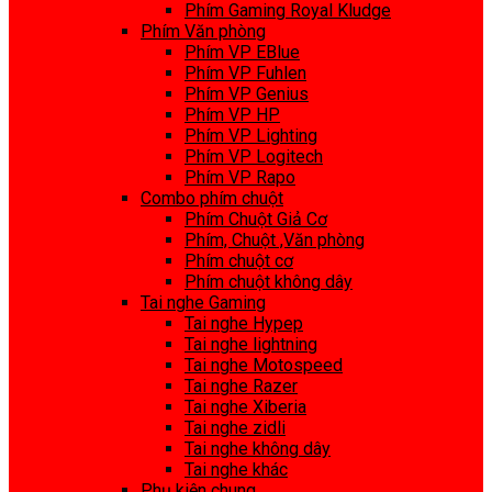
Phím Gaming Royal Kludge
Phím Văn phòng
Phím VP EBlue
Phím VP Fuhlen
Phím VP Genius
Phím VP HP
Phím VP Lighting
Phím VP Logitech
Phím VP Rapo
Combo phím chuột
Phím Chuột Giả Cơ
Phím, Chuột ,Văn phòng
Phím chuột cơ
Phím chuột không dây
Tai nghe Gaming
Tai nghe Hypep
Tai nghe lightning
Tai nghe Motospeed
Tai nghe Razer
Tai nghe Xiberia
Tai nghe zidli
Tai nghe không dây
Tai nghe khác
Phụ kiện chung