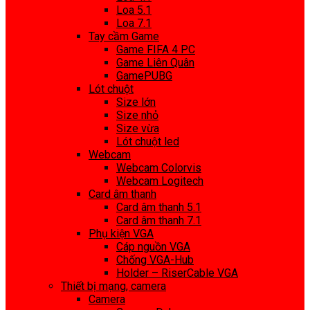
Loa 5.1
Loa 7.1
Tay cầm Game
Game FIFA 4 PC
Game Liên Quân
GamePUBG
Lót chuột
Size lớn
Size nhỏ
Size vừa
Lót chuột led
Webcam
Webcam Colorvis
Webcam Logitech
Card âm thanh
Card âm thanh 5.1
Card âm thanh 7.1
Phụ kiện VGA
Cáp nguồn VGA
Chống VGA-Hub
Holder – RiserCable VGA
Thiết bị mạng, camera
Camera