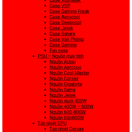
Case Xigmatek
Case VSP
Case Gaming Freak
Case Aerocool
Case Deepcool
Case Jetek
Case Sahara
Case Văn Phòng
Case Gaming
Fan case
PSU – Nguồn máy tính
Nguồn Acbel
Nguồn Aerocoo
Nguồn Cool Master
Nguồn Corsair
Nguồn Gigabyte
Nguồn Sama
Nguồn Jetek
Nguồn dưới 400W
Nguồn 400W – 600W
Nguồn 600-800W
Nguồn trên800W
Tản nhiệt CPU
Tản nhiệt Corsair