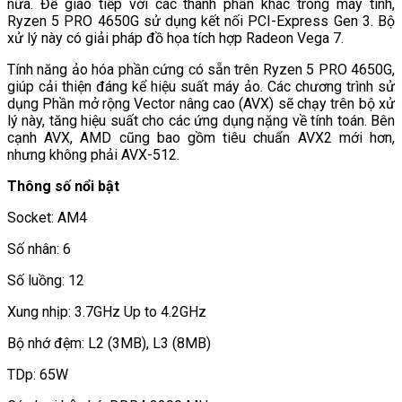
nữa. Để giao tiếp với các thành phần khác trong máy tính,
Ryzen 5 PRO 4650G sử dụng kết nối PCI-Express Gen 3. Bộ
xử lý này có giải pháp đồ họa tích hợp Radeon Vega 7.
Tính năng ảo hóa phần cứng có sẵn trên Ryzen 5 PRO 4650G,
giúp cải thiện đáng kể hiệu suất máy ảo. Các chương trình sử
dụng Phần mở rộng Vector nâng cao (AVX) sẽ chạy trên bộ xử
lý này, tăng hiệu suất cho các ứng dụng nặng về tính toán. Bên
cạnh AVX, AMD cũng bao gồm tiêu chuẩn AVX2 mới hơn,
nhưng không phải AVX-512.
Thông số nổi bật
Socket: AM4
Số nhân: 6
Số luồng: 12
Xung nhịp: 3.7GHz Up to 4.2GHz
Bộ nhớ đệm: L2 (3MB), L3 (8MB)
TDp: 65W