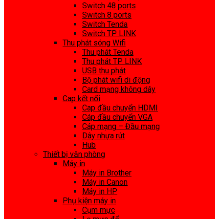
Switch 48 ports
Switch 8 ports
Switch Tenda
Switch TP LINK
Thu phát sóng Wifi
Thu phát Tenda
Thu phát TP LINK
USB thu phát
Bộ phát wifi di động
Card mạng không dây
Cap kết nối
Cap đầu chuyển HDMI
Cáp đầu chuyển VGA
Cáp mạng – Đầu mạng
Dây nhựa rút
Hub
Thiết bị văn phòng
Máy in
Máy in Brother
Máy in Canon
Máy in HP
Phụ kiện máy in
Cụm mực