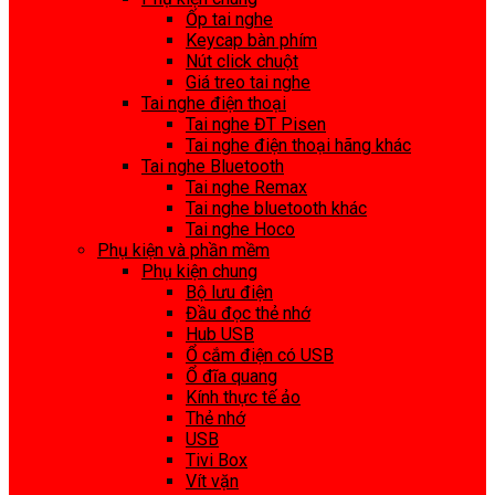
Ốp tai nghe
Keycap bàn phím
Nút click chuột
Giá treo tai nghe
Tai nghe điện thoại
Tai nghe ĐT Pisen
Tai nghe điện thoại hãng khác
Tai nghe Bluetooth
Tai nghe Remax
Tai nghe bluetooth khác
Tai nghe Hoco
Phụ kiện và phần mềm
Phụ kiện chung
Bộ lưu điện
Đầu đọc thẻ nhớ
Hub USB
Ổ cắm điện có USB
Ổ đĩa quang
Kính thực tế ảo
Thẻ nhớ
USB
Tivi Box
Vít vặn