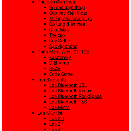
Phụ kiện điện thoại
Bộ sạc điện thoại
Cap sạc điện thoại
Miếng dán cường lực
Ốp lưng điện thoại
Quạt Mini
Thẻ cào
Gậy Selfie
Sạc dự phòng
Phần Mềm, WIN , OFFICE
Kaspersky
Diệt Virus
BKAV
Code Game
Loa Bluetooth
Loa Bluetooth JBL
Loa Bluetooth Rimax
Loa Bluetooth RockSpace
Loa Bluetooth T&G
Loa Micro
Loa Máy tính
Loa 2.0
Loa 2.1
Loa 4.1