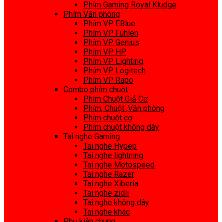
Phím Gaming Royal Kludge
Phím Văn phòng
Phím VP EBlue
Phím VP Fuhlen
Phím VP Genius
Phím VP HP
Phím VP Lighting
Phím VP Logitech
Phím VP Rapo
Combo phím chuột
Phím Chuột Giả Cơ
Phím, Chuột ,Văn phòng
Phím chuột cơ
Phím chuột không dây
Tai nghe Gaming
Tai nghe Hypep
Tai nghe lightning
Tai nghe Motospeed
Tai nghe Razer
Tai nghe Xiberia
Tai nghe zidli
Tai nghe không dây
Tai nghe khác
Phụ kiện chung