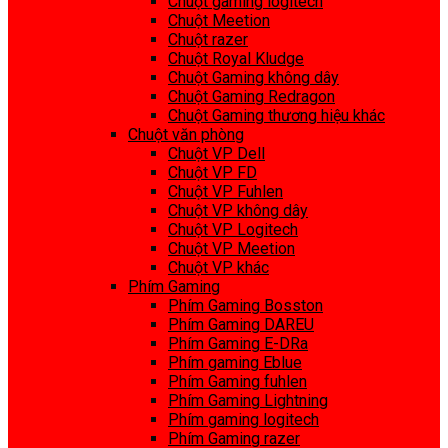
Chuột gaming logitech
Chuột Meetion
Chuột razer
Chuột Royal Kludge
Chuột Gaming không dây
Chuột Gaming Redragon
Chuột Gaming thương hiệu khác
Chuột văn phòng
Chuột VP Dell
Chuột VP FD
Chuột VP Fuhlen
Chuột VP không dây
Chuột VP Logitech
Chuột VP Meetion
Chuột VP khác
Phím Gaming
Phím Gaming Bosston
Phím Gaming DAREU
Phím Gaming E-DRa
Phím gaming Eblue
Phím Gaming fuhlen
Phím Gaming Lightning
Phím gaming logitech
Phím Gaming razer