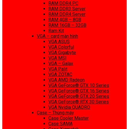
RAM DDR4 PC
RAM DDR3 Server
RAM DDR4 Server
RAM 4GB – 8GB
RAM 16GB – 32GB
Ram Kit
VGA – card màn hình
VGA ASUS
VGA Colorful
VGA Gigabyte
VGA MSI
VGA – Galax
VGA Palit
VGA ZOTAC
VGA AMD Radeon
VGA GeForce® GTX 10 Series
VGA GeForce® GTX 16 Series
VGA GeForce® GTX 20 Series
VGA GeForce® RTX 30 Series
VGA Nvidia QUADRO
Case – Thùng máy
Case Cooler Master
Case SAMA