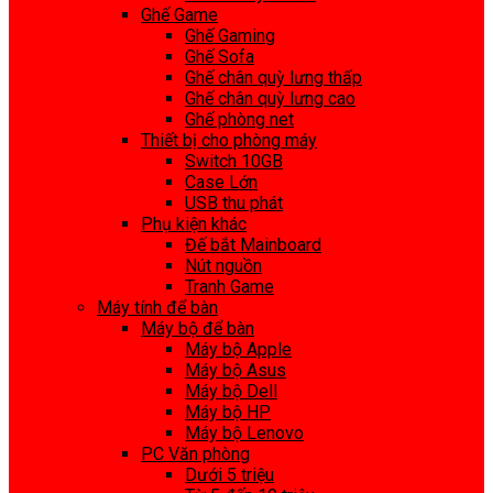
Ghế Game
Ghế Gaming
Ghế Sofa
Ghế chân quỳ lưng thấp
Ghế chân quỳ lưng cao
Ghế phòng net
Thiết bị cho phòng máy
Switch 10GB
Case Lớn
USB thu phát
Phụ kiện khác
Đế bắt Mainboard
Nút nguồn
Tranh Game
Máy tính để bàn
Máy bộ để bàn
Máy bộ Apple
Máy bộ Asus
Máy bộ Dell
Máy bộ HP
Máy bộ Lenovo
PC Văn phòng
Dưới 5 triệu