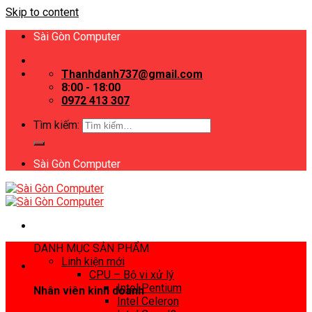
Skip to content
Sài Gòn Computer
Thanhdanh737@gmail.com
8:00 - 18:00
0972 413 307
Tìm kiếm:
Sài Gòn Computer
DANH MỤC SẢN PHẨM
Linh kiện mới
CPU – Bộ vi xử lý
Intel Pentium
Nhân viên kinh doanh
Intel Celeron