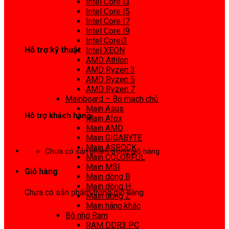
Intel Core I3
0972 413 307
Intel Core I5
Intel Core I7
Intel Core I9
Intel Corei3
Hỗ trợ kỹ thuật
Intel XEON
AMD Athlon
0974 816 737
AMD Ryzen 3
AMD Ryzen 5
AMD Ryzen 7
Mainboard – Bo mạch chủ
Main Asus
Hỗ trợ khách hàng
Main Afox
Main AMD
0983425737
Main GIGABYTE
Main ASROCK
Chưa có sản phẩm trong giỏ hàng.
Main COLORFUL
Main MSI
Giỏ hàng
Main dòng B
Main dòng H
Chưa có sản phẩm trong giỏ hàng.
Main dòng Z
Main hãng khác
Bộ nhớ Ram
RAM DDR3 PC