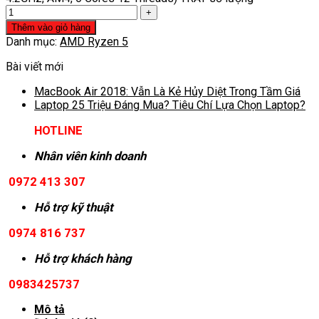
Thêm vào giỏ hàng
Danh mục:
AMD Ryzen 5
Bài viết mới
MacBook Air 2018: Vẫn Là Kẻ Hủy Diệt Trong Tầm Giá
Laptop 25 Triệu Đáng Mua? Tiêu Chí Lựa Chọn Laptop?
HOTLINE
Nhân viên kinh doanh
0972 413 307
Hỗ trợ kỹ thuật
0974 816 737
Hỗ trợ khách hàng
0983425737
Mô tả