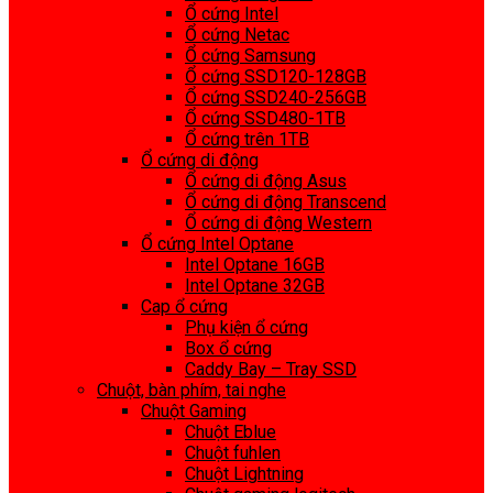
Ổ cứng Intel
Ổ cứng Netac
Ổ cứng Samsung
Ổ cứng SSD120-128GB
Ổ cứng SSD240-256GB
Ổ cứng SSD480-1TB
Ổ cứng trên 1TB
Ổ cứng di động
Ổ cứng di động Asus
Ổ cứng di động Transcend
Ổ cứng di động Western
Ổ cứng Intel Optane
Intel Optane 16GB
Intel Optane 32GB
Cap ổ cứng
Phụ kiện ổ cứng
Box ổ cứng
Caddy Bay – Tray SSD
Chuột, bàn phím, tai nghe
Chuột Gaming
Chuột Eblue
Chuột fuhlen
Chuột Lightning