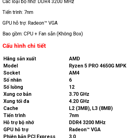
Các loại bộ nhớ: DDR4 3200 MHz
Tiến trình: 7nm
GPU hỗ trợ: Radeon™ VGA
Bao gồm: CPU + Fan sẵn (Không Box)
Cấu hình chi tiết
Hãng sản xuất
AMD
Model
Ryzen 5 PRO 4650G MPK
Socket
AM4
Số nhân
6
Số luồng
12
Xung cơ bản
3.70 GHz
Xung tối đa
4.20 GHz
Cache
L2 (3MB), L3 (8MB)
Tiến trình
7nm
Hỗ trợ bộ nhớ
DDR4 3200 MHz
GPU hỗ trợ
Radeon™ VGA
Phiên bản PCI Express
3.0