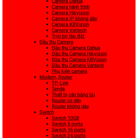
Camera Dahua
Camera hành trình
Camera Hikvision
Camera IP không dây
Camera KBVision
Camera Vantech
Trọn bộ lắp đặt
Đầu thu Camera
Đầu thu Camera Dahua
Đầu thu Camera Hikvision
Đầu thu Camera KBVision
Đầu thu Camera Vantech
Phụ kiện camera
Modem, Router
TP-Link
Tenda
Thiết bị cân bằng tải
Router có dây
Router không dây
Switch
Switch 10GB
Switch 5 ports
Switch 16 ports
Switch 24 ports