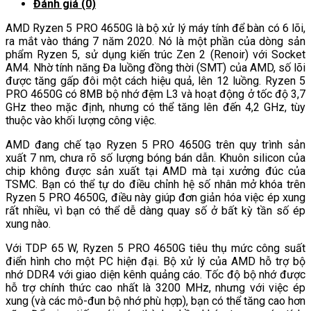
Đánh giá (0)
AMD Ryzen 5 PRO 4650G là bộ xử lý máy tính để bàn có 6 lõi,
ra mắt vào tháng 7 năm 2020. Nó là một phần của dòng sản
phẩm Ryzen 5, sử dụng kiến ​​trúc Zen 2 (Renoir) với Socket
AM4. Nhờ tính năng Đa luồng đồng thời (SMT) của AMD, số lõi
được tăng gấp đôi một cách hiệu quả, lên 12 luồng. Ryzen 5
PRO 4650G có 8MB bộ nhớ đệm L3 và hoạt động ở tốc độ 3,7
GHz theo mặc định, nhưng có thể tăng lên đến 4,2 GHz, tùy
thuộc vào khối lượng công việc.
AMD đang chế tạo Ryzen 5 PRO 4650G trên quy trình sản
xuất 7 nm, chưa rõ số lượng bóng bán dẫn. Khuôn silicon của
chip không được sản xuất tại AMD mà tại xưởng đúc của
TSMC. Bạn có thể tự do điều chỉnh hệ số nhân mở khóa trên
Ryzen 5 PRO 4650G, điều này giúp đơn giản hóa việc ép xung
rất nhiều, vì bạn có thể dễ dàng quay số ở bất kỳ tần số ép
xung nào.
Với TDP 65 W, Ryzen 5 PRO 4650G tiêu thụ mức công suất
điển hình cho một PC hiện đại. Bộ xử lý của AMD hỗ trợ bộ
nhớ DDR4 với giao diện kênh quảng cáo. Tốc độ bộ nhớ được
hỗ trợ chính thức cao nhất là 3200 MHz, nhưng với việc ép
xung (và các mô-đun bộ nhớ phù hợp), bạn có thể tăng cao hơn