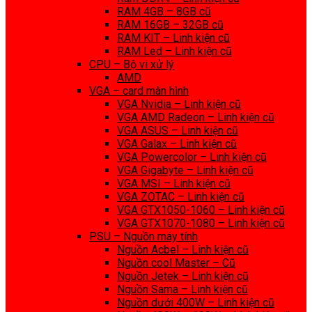
RAM 4GB – 8GB cũ
RAM 16GB – 32GB cũ
RAM KIT – Linh kiện cũ
RAM Led – Linh kiện cũ
CPU – Bộ vi xử lý
AMD
VGA – card màn hình
VGA Nvidia – Linh kiện cũ
VGA AMD Radeon – Linh kiện cũ
VGA ASUS – Linh kiện cũ
VGA Galax – Linh kiện cũ
VGA Powercolor – Linh kiện cũ
VGA Gigabyte – Linh kiện cũ
VGA MSI – Linh kiện cũ
VGA ZOTAC – Linh kiện cũ
VGA GTX1050-1060 – Linh kiện cũ
VGA GTX1070-1080 – Linh kiện cũ
PSU – Nguồn máy tính
Nguồn Acbel – Linh kiện cũ
Nguồn cool Master – Cũ
Nguồn Jetek – Linh kiện cũ
Nguồn Sama – Linh kiện cũ
Nguồn dưới 400W – Linh kiện cũ