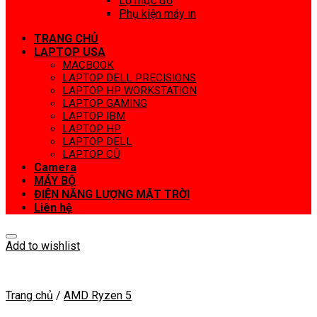
Lọ mực đổ
Phụ kiện máy in
TRANG CHỦ
LAPTOP USA
MACBOOK
LAPTOP DELL PRECISIONS
LAPTOP HP WORKSTATION
LAPTOP GAMING
LAPTOP IBM
LAPTOP HP
LAPTOP DELL
LAPTOP CŨ
Camera
MÁY BỘ
ĐIỆN NĂNG LƯỢNG MẶT TRỜI
Liên hệ
Add to wishlist
Trang chủ
/
AMD Ryzen 5