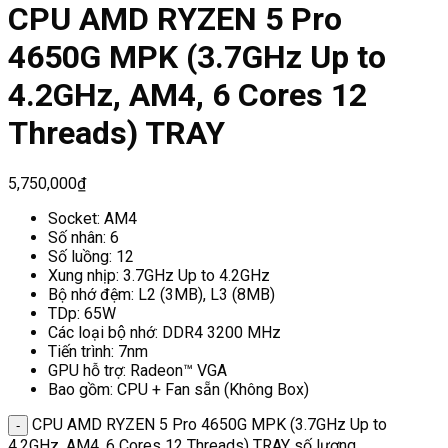
CPU AMD RYZEN 5 Pro
4650G MPK (3.7GHz Up to
4.2GHz, AM4, 6 Cores 12
Threads) TRAY
5,750,000
₫
Socket: AM4
Số nhân: 6
Số luồng: 12
Xung nhịp: 3.7GHz Up to 4.2GHz
Bộ nhớ đệm: L2 (3MB), L3 (8MB)
TDp: 65W
Các loại bộ nhớ: DDR4 3200 MHz
Tiến trình: 7nm
GPU hỗ trợ: Radeon™ VGA
Bao gồm: CPU + Fan sẵn (Không Box)
CPU AMD RYZEN 5 Pro 4650G MPK (3.7GHz Up to
4.2GHz, AM4, 6 Cores 12 Threads) TRAY số lượng