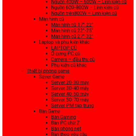
Nguồn 400W – 600W – Linh kiện cũ
Nguồn 600-800W – Linh kiện cũ
Nguồn trên800W – Linh kiện cũ
Màn hình cũ
Màn hình cũ 17″-22″
Màn hình cũ 22″-25″
Màn hình cũ 27″-32″
Laptop và phụ kiện khác
LAPTOP CŨ
Ổ cứng PC cũ
Camera – đầu thu cũ
Phụ kiện cũ khác
Thiết bị phòng game
Sever Game
Server 20-30 máy
Server 30-40 máy
Server 40-50 máy
Server 50-70 máy
Server PM tập trung
Bàn Game
Bàn Gaming
Bàn PC chữ Z
Bàn phòng net
Bàn theo yêu cầu