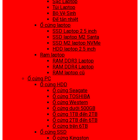
Sạc Laptop
Túi Laptop
Bộ Vệ Sinh
Đế tản nhiệt
Ổ cứng laptop
SSD Laptop 2.5 inch
SSD laptop M2 Santa
SSD M2 laptop NVMe
HDD laptop 2.5 inch
Ram laptop
RAM DDR3 Laptop
RAM DDR4 Laptop
RAM laptop cũ
Ổ cứng PC
Ổ cứng HDD
Ổ cứng Seagate
Ổ cứng TOSHIBA
Ổ cứng Western
Ổ cứng dưới 500GB
Ổ cứng 1TB đến 2TB
Ổ cứng 2TB đến 6TB
Ổ cứng trên 6TB
Ổ cứng SSD
Ổ cứng Kingston