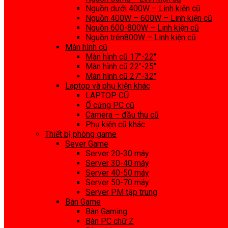
Nguồn dưới 400W – Linh kiện cũ
Nguồn 400W – 600W – Linh kiện cũ
Nguồn 600-800W – Linh kiện cũ
Nguồn trên800W – Linh kiện cũ
Màn hình cũ
Màn hình cũ 17″-22″
Màn hình cũ 22″-25″
Màn hình cũ 27″-32″
Laptop và phụ kiện khác
LAPTOP CŨ
Ổ cứng PC cũ
Camera – đầu thu cũ
Phụ kiện cũ khác
Thiết bị phòng game
Sever Game
Server 20-30 máy
Server 30-40 máy
Server 40-50 máy
Server 50-70 máy
Server PM tập trung
Bàn Game
Bàn Gaming
Bàn PC chữ Z