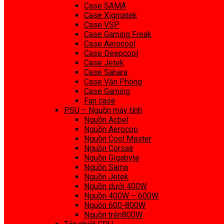
Case SAMA
Case Xigmatek
Case VSP
Case Gaming Freak
Case Aerocool
Case Deepcool
Case Jetek
Case Sahara
Case Văn Phòng
Case Gaming
Fan case
PSU – Nguồn máy tính
Nguồn Acbel
Nguồn Aerocoo
Nguồn Cool Master
Nguồn Corsair
Nguồn Gigabyte
Nguồn Sama
Nguồn Jetek
Nguồn dưới 400W
Nguồn 400W – 600W
Nguồn 600-800W
Nguồn trên800W