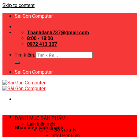
Skip to content
Sài Gòn Computer
Thanhdanh737@gmail.com
8:00 - 18:00
0972 413 307
Tìm kiếm:
Sài Gòn Computer
DANH MỤC SẢN PHẨM
Linh kiện mới
Nhân viên kinh doanh
CPU – Bộ vi xử lý
Intel Pentium