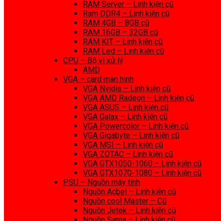
RAM Server – Linh kiện cũ
Ram DDR4 – Linh kiện cũ
RAM 4GB – 8GB cũ
RAM 16GB – 32GB cũ
RAM KIT – Linh kiện cũ
RAM Led – Linh kiện cũ
CPU – Bộ vi xử lý
AMD
VGA – card màn hình
VGA Nvidia – Linh kiện cũ
VGA AMD Radeon – Linh kiện cũ
VGA ASUS – Linh kiện cũ
VGA Galax – Linh kiện cũ
VGA Powercolor – Linh kiện cũ
VGA Gigabyte – Linh kiện cũ
VGA MSI – Linh kiện cũ
VGA ZOTAC – Linh kiện cũ
VGA GTX1050-1060 – Linh kiện cũ
VGA GTX1070-1080 – Linh kiện cũ
PSU – Nguồn máy tính
Nguồn Acbel – Linh kiện cũ
Nguồn cool Master – Cũ
Nguồn Jetek – Linh kiện cũ
Nguồn Sama – Linh kiện cũ