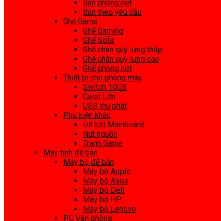
Bàn phòng net
Bàn theo yêu cầu
Ghế Game
Ghế Gaming
Ghế Sofa
Ghế chân quỳ lưng thấp
Ghế chân quỳ lưng cao
Ghế phòng net
Thiết bị cho phòng máy
Switch 10GB
Case Lớn
USB thu phát
Phụ kiện khác
Đế bắt Mainboard
Nút nguồn
Tranh Game
Máy tính để bàn
Máy bộ để bàn
Máy bộ Apple
Máy bộ Asus
Máy bộ Dell
Máy bộ HP
Máy bộ Lenovo
PC Văn phòng