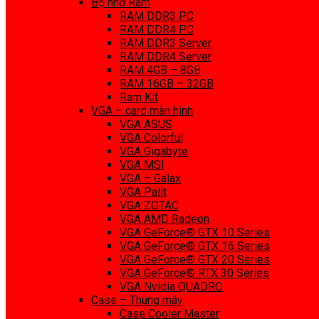
Bộ nhớ Ram
RAM DDR3 PC
RAM DDR4 PC
RAM DDR3 Server
RAM DDR4 Server
RAM 4GB – 8GB
RAM 16GB – 32GB
Ram Kit
VGA – card màn hình
VGA ASUS
VGA Colorful
VGA Gigabyte
VGA MSI
VGA – Galax
VGA Palit
VGA ZOTAC
VGA AMD Radeon
VGA GeForce® GTX 10 Series
VGA GeForce® GTX 16 Series
VGA GeForce® GTX 20 Series
VGA GeForce® RTX 30 Series
VGA Nvidia QUADRO
Case – Thùng máy
Case Cooler Master