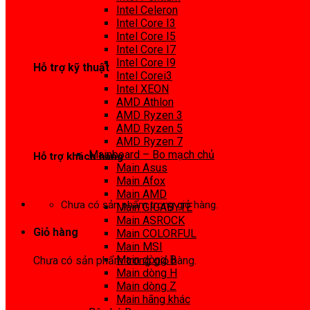
0972 413 307
Intel Celeron
Intel Core I3
Intel Core I5
Intel Core I7
Intel Core I9
Hỗ trợ kỹ thuật
Intel Corei3
Intel XEON
0974 816 737
AMD Athlon
AMD Ryzen 3
AMD Ryzen 5
AMD Ryzen 7
Mainboard – Bo mạch chủ
Hỗ trợ khách hàng
Main Asus
Main Afox
0983425737
Main AMD
Chưa có sản phẩm trong giỏ hàng.
Main GIGABYTE
Main ASROCK
Giỏ hàng
Main COLORFUL
Main MSI
Main dòng B
Chưa có sản phẩm trong giỏ hàng.
Main dòng H
Main dòng Z
Main hãng khác