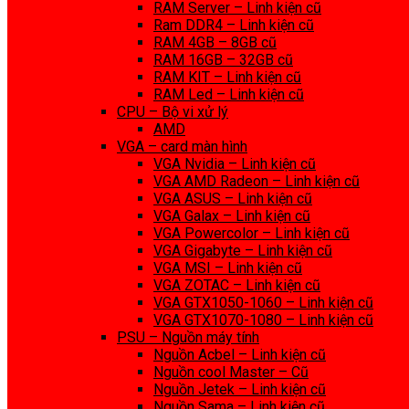
RAM Server – Linh kiện cũ
Ram DDR4 – Linh kiện cũ
RAM 4GB – 8GB cũ
RAM 16GB – 32GB cũ
RAM KIT – Linh kiện cũ
RAM Led – Linh kiện cũ
CPU – Bộ vi xử lý
AMD
VGA – card màn hình
VGA Nvidia – Linh kiện cũ
VGA AMD Radeon – Linh kiện cũ
VGA ASUS – Linh kiện cũ
VGA Galax – Linh kiện cũ
VGA Powercolor – Linh kiện cũ
VGA Gigabyte – Linh kiện cũ
VGA MSI – Linh kiện cũ
VGA ZOTAC – Linh kiện cũ
VGA GTX1050-1060 – Linh kiện cũ
VGA GTX1070-1080 – Linh kiện cũ
PSU – Nguồn máy tính
Nguồn Acbel – Linh kiện cũ
Nguồn cool Master – Cũ
Nguồn Jetek – Linh kiện cũ
Nguồn Sama – Linh kiện cũ