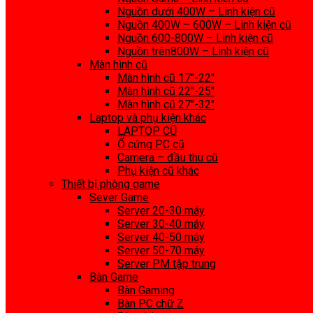
Nguồn dưới 400W – Linh kiện cũ
Nguồn 400W – 600W – Linh kiện cũ
Nguồn 600-800W – Linh kiện cũ
Nguồn trên800W – Linh kiện cũ
Màn hình cũ
Màn hình cũ 17″-22″
Màn hình cũ 22″-25″
Màn hình cũ 27″-32″
Laptop và phụ kiện khác
LAPTOP CŨ
Ổ cứng PC cũ
Camera – đầu thu cũ
Phụ kiện cũ khác
Thiết bị phòng game
Sever Game
Server 20-30 máy
Server 30-40 máy
Server 40-50 máy
Server 50-70 máy
Server PM tập trung
Bàn Game
Bàn Gaming
Bàn PC chữ Z