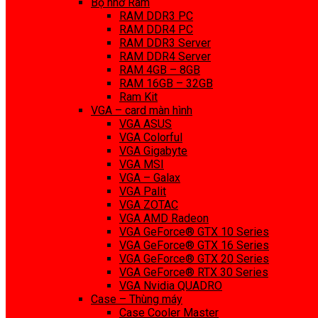
Bộ nhớ Ram
RAM DDR3 PC
RAM DDR4 PC
RAM DDR3 Server
RAM DDR4 Server
RAM 4GB – 8GB
RAM 16GB – 32GB
Ram Kit
VGA – card màn hình
VGA ASUS
VGA Colorful
VGA Gigabyte
VGA MSI
VGA – Galax
VGA Palit
VGA ZOTAC
VGA AMD Radeon
VGA GeForce® GTX 10 Series
VGA GeForce® GTX 16 Series
VGA GeForce® GTX 20 Series
VGA GeForce® RTX 30 Series
VGA Nvidia QUADRO
Case – Thùng máy
Case Cooler Master