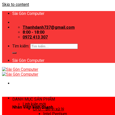
Skip to content
Sài Gòn Computer
Thanhdanh737@gmail.com
8:00 - 18:00
0972 413 307
Tìm kiếm:
Sài Gòn Computer
DANH MỤC SẢN PHẨM
Linh kiện mới
Nhân viên kinh doanh
CPU – Bộ vi xử lý
Intel Pentium