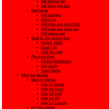
Bàn phòng net
Bàn theo yêu cầu
Ghế Game
Ghế Gaming
Ghế Sofa
Ghế chân quỳ lưng thấp
Ghế chân quỳ lưng cao
Ghế phòng net
Thiết bị cho phòng máy
Switch 10GB
Case Lớn
USB thu phát
Phụ kiện khác
Đế bắt Mainboard
Nút nguồn
Tranh Game
Máy tính để bàn
Máy bộ để bàn
Máy bộ Apple
Máy bộ Asus
Máy bộ Dell
Máy bộ HP
Máy bộ Lenovo
PC Văn phòng