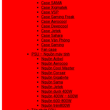
Case SAMA
Case Xigmatek
Case VSP
Case Gaming Freak
Case Aerocool
Case Deepcool
Case Jetek
Case Sahara
Case Văn Phòng
Case Gaming
Fan case
PSU – Nguồn máy tính
Nguồn Acbel
Nguồn Aerocoo
Nguồn Cool Master
Nguồn Corsair
Nguồn Gigabyte
Nguồn Sama
Nguồn Jetek
Nguồn dưới 400W
Nguồn 400W – 600W
Nguồn 600-800W
Nguồn trên800W