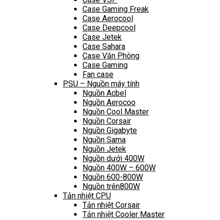
Case Gaming Freak
Case Aerocool
Case Deepcool
Case Jetek
Case Sahara
Case Văn Phòng
Case Gaming
Fan case
PSU – Nguồn máy tính
Nguồn Acbel
Nguồn Aerocoo
Nguồn Cool Master
Nguồn Corsair
Nguồn Gigabyte
Nguồn Sama
Nguồn Jetek
Nguồn dưới 400W
Nguồn 400W – 600W
Nguồn 600-800W
Nguồn trên800W
Tản nhiệt CPU
Tản nhiệt Corsair
Tản nhiệt Cooler Master