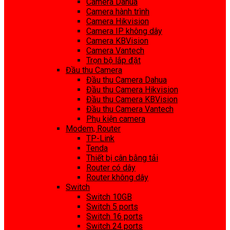
Camera Dahua
Camera hành trình
Camera Hikvision
Camera IP không dây
Camera KBVision
Camera Vantech
Trọn bộ lắp đặt
Đầu thu Camera
Đầu thu Camera Dahua
Đầu thu Camera Hikvision
Đầu thu Camera KBVision
Đầu thu Camera Vantech
Phụ kiện camera
Modem, Router
TP-Link
Tenda
Thiết bị cân bằng tải
Router có dây
Router không dây
Switch
Switch 10GB
Switch 5 ports
Switch 16 ports
Switch 24 ports