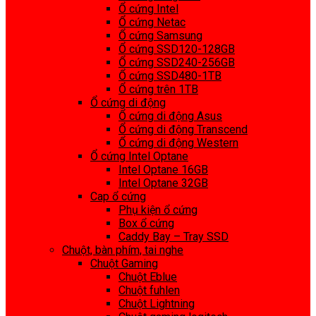
Ổ cứng Intel
Ổ cứng Netac
Ổ cứng Samsung
Ổ cứng SSD120-128GB
Ổ cứng SSD240-256GB
Ổ cứng SSD480-1TB
Ổ cứng trên 1TB
Ổ cứng di động
Ổ cứng di động Asus
Ổ cứng di động Transcend
Ổ cứng di động Western
Ổ cứng Intel Optane
Intel Optane 16GB
Intel Optane 32GB
Cap ổ cứng
Phụ kiện ổ cứng
Box ổ cứng
Caddy Bay – Tray SSD
Chuột, bàn phím, tai nghe
Chuột Gaming
Chuột Eblue
Chuột fuhlen
Chuột Lightning