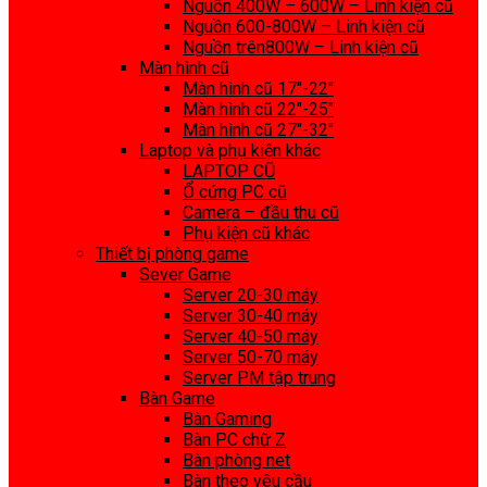
Nguồn 400W – 600W – Linh kiện cũ
Nguồn 600-800W – Linh kiện cũ
Nguồn trên800W – Linh kiện cũ
Màn hình cũ
Màn hình cũ 17″-22″
Màn hình cũ 22″-25″
Màn hình cũ 27″-32″
Laptop và phụ kiện khác
LAPTOP CŨ
Ổ cứng PC cũ
Camera – đầu thu cũ
Phụ kiện cũ khác
Thiết bị phòng game
Sever Game
Server 20-30 máy
Server 30-40 máy
Server 40-50 máy
Server 50-70 máy
Server PM tập trung
Bàn Game
Bàn Gaming
Bàn PC chữ Z
Bàn phòng net
Bàn theo yêu cầu