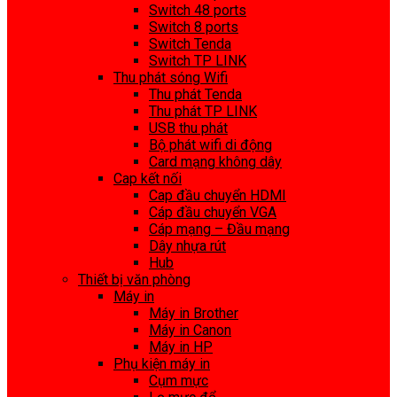
Switch 48 ports
Switch 8 ports
Switch Tenda
Switch TP LINK
Thu phát sóng Wifi
Thu phát Tenda
Thu phát TP LINK
USB thu phát
Bộ phát wifi di động
Card mạng không dây
Cap kết nối
Cap đầu chuyển HDMI
Cáp đầu chuyển VGA
Cáp mạng – Đầu mạng
Dây nhựa rút
Hub
Thiết bị văn phòng
Máy in
Máy in Brother
Máy in Canon
Máy in HP
Phụ kiện máy in
Cụm mực