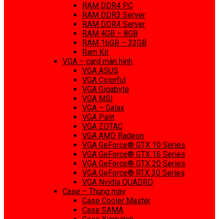
RAM DDR4 PC
RAM DDR3 Server
RAM DDR4 Server
RAM 4GB – 8GB
RAM 16GB – 32GB
Ram Kit
VGA – card màn hình
VGA ASUS
VGA Colorful
VGA Gigabyte
VGA MSI
VGA – Galax
VGA Palit
VGA ZOTAC
VGA AMD Radeon
VGA GeForce® GTX 10 Series
VGA GeForce® GTX 16 Series
VGA GeForce® GTX 20 Series
VGA GeForce® RTX 30 Series
VGA Nvidia QUADRO
Case – Thùng máy
Case Cooler Master
Case SAMA