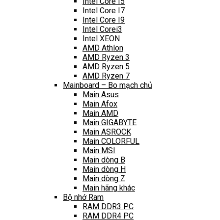
Intel Core I5
Intel Core I7
Intel Core I9
Intel Corei3
Intel XEON
AMD Athlon
AMD Ryzen 3
AMD Ryzen 5
AMD Ryzen 7
Mainboard – Bo mạch chủ
Main Asus
Main Afox
Main AMD
Main GIGABYTE
Main ASROCK
Main COLORFUL
Main MSI
Main dòng B
Main dòng H
Main dòng Z
Main hãng khác
Bộ nhớ Ram
RAM DDR3 PC
RAM DDR4 PC