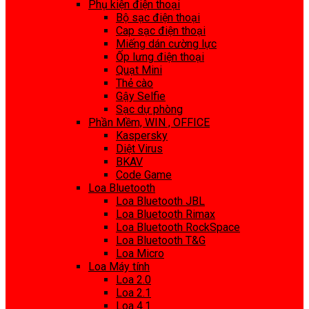
Phụ kiện điện thoại
Bộ sạc điện thoại
Cap sạc điện thoại
Miếng dán cường lực
Ốp lưng điện thoại
Quạt Mini
Thẻ cào
Gậy Selfie
Sạc dự phòng
Phần Mềm, WIN , OFFICE
Kaspersky
Diệt Virus
BKAV
Code Game
Loa Bluetooth
Loa Bluetooth JBL
Loa Bluetooth Rimax
Loa Bluetooth RockSpace
Loa Bluetooth T&G
Loa Micro
Loa Máy tính
Loa 2.0
Loa 2.1
Loa 4.1