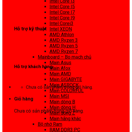
Intel Core I3
0972 413 307
Intel Core I5
Intel Core I7
Intel Core I9
Intel Corei3
Hỗ trợ kỹ thuật
Intel XEON
AMD Athlon
0974 816 737
AMD Ryzen 3
AMD Ryzen 5
AMD Ryzen 7
Mainboard – Bo mạch chủ
Main Asus
Hỗ trợ khách hàng
Main Afox
Main AMD
0983425737
Main GIGABYTE
Main ASROCK
Chưa có sản phẩm trong giỏ hàng.
Main COLORFUL
Main MSI
Giỏ hàng
Main dòng B
Main dòng H
Chưa có sản phẩm trong giỏ hàng.
Main dòng Z
Main hãng khác
Bộ nhớ Ram
RAM DDR3 PC