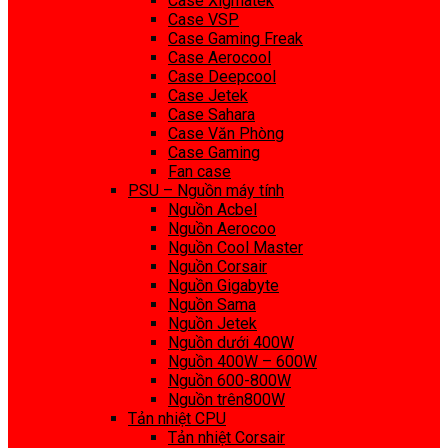
Case Xigmatek
Case VSP
Case Gaming Freak
Case Aerocool
Case Deepcool
Case Jetek
Case Sahara
Case Văn Phòng
Case Gaming
Fan case
PSU – Nguồn máy tính
Nguồn Acbel
Nguồn Aerocoo
Nguồn Cool Master
Nguồn Corsair
Nguồn Gigabyte
Nguồn Sama
Nguồn Jetek
Nguồn dưới 400W
Nguồn 400W – 600W
Nguồn 600-800W
Nguồn trên800W
Tản nhiệt CPU
Tản nhiệt Corsair