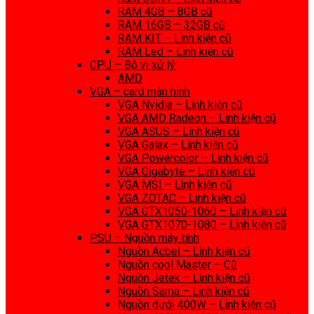
RAM 4GB – 8GB cũ
RAM 16GB – 32GB cũ
RAM KIT – Linh kiện cũ
RAM Led – Linh kiện cũ
CPU – Bộ vi xử lý
AMD
VGA – card màn hình
VGA Nvidia – Linh kiện cũ
VGA AMD Radeon – Linh kiện cũ
VGA ASUS – Linh kiện cũ
VGA Galax – Linh kiện cũ
VGA Powercolor – Linh kiện cũ
VGA Gigabyte – Linh kiện cũ
VGA MSI – Linh kiện cũ
VGA ZOTAC – Linh kiện cũ
VGA GTX1050-1060 – Linh kiện cũ
VGA GTX1070-1080 – Linh kiện cũ
PSU – Nguồn máy tính
Nguồn Acbel – Linh kiện cũ
Nguồn cool Master – Cũ
Nguồn Jetek – Linh kiện cũ
Nguồn Sama – Linh kiện cũ
Nguồn dưới 400W – Linh kiện cũ