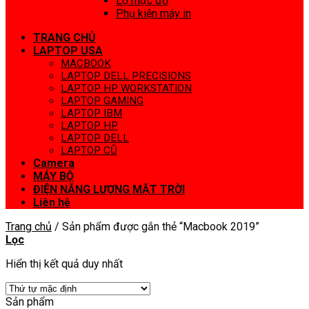
Lọ mực đổ
Phụ kiện máy in
TRANG CHỦ
LAPTOP USA
MACBOOK
LAPTOP DELL PRECISIONS
LAPTOP HP WORKSTATION
LAPTOP GAMING
LAPTOP IBM
LAPTOP HP
LAPTOP DELL
LAPTOP CŨ
Camera
MÁY BỘ
ĐIỆN NĂNG LƯỢNG MẶT TRỜI
Liên hệ
Trang chủ
/
Sản phẩm được gắn thẻ “Macbook 2019”
Lọc
Hiển thị kết quả duy nhất
Sản phẩm