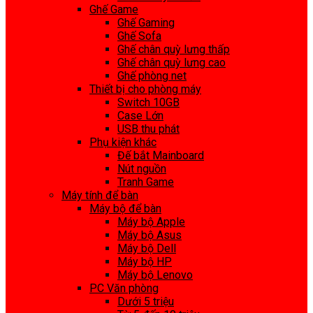
Ghế Game
Ghế Gaming
Ghế Sofa
Ghế chân quỳ lưng thấp
Ghế chân quỳ lưng cao
Ghế phòng net
Thiết bị cho phòng máy
Switch 10GB
Case Lớn
USB thu phát
Phụ kiện khác
Đế bắt Mainboard
Nút nguồn
Tranh Game
Máy tính để bàn
Máy bộ để bàn
Máy bộ Apple
Máy bộ Asus
Máy bộ Dell
Máy bộ HP
Máy bộ Lenovo
PC Văn phòng
Dưới 5 triệu