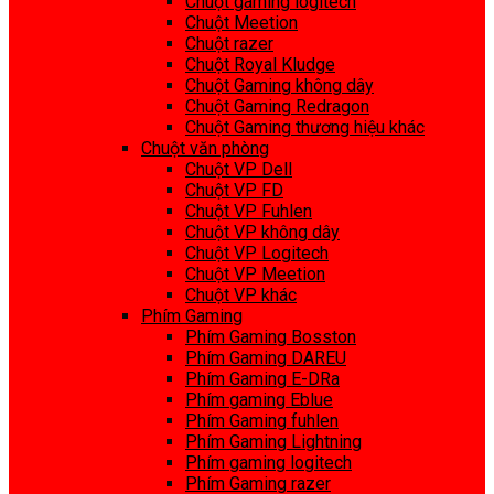
Chuột gaming logitech
Chuột Meetion
Chuột razer
Chuột Royal Kludge
Chuột Gaming không dây
Chuột Gaming Redragon
Chuột Gaming thương hiệu khác
Chuột văn phòng
Chuột VP Dell
Chuột VP FD
Chuột VP Fuhlen
Chuột VP không dây
Chuột VP Logitech
Chuột VP Meetion
Chuột VP khác
Phím Gaming
Phím Gaming Bosston
Phím Gaming DAREU
Phím Gaming E-DRa
Phím gaming Eblue
Phím Gaming fuhlen
Phím Gaming Lightning
Phím gaming logitech
Phím Gaming razer