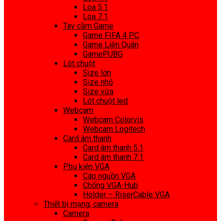
Loa 5.1
Loa 7.1
Tay cầm Game
Game FIFA 4 PC
Game Liên Quân
GamePUBG
Lót chuột
Size lớn
Size nhỏ
Size vừa
Lót chuột led
Webcam
Webcam Colorvis
Webcam Logitech
Card âm thanh
Card âm thanh 5.1
Card âm thanh 7.1
Phụ kiện VGA
Cáp nguồn VGA
Chống VGA-Hub
Holder – RiserCable VGA
Thiết bị mạng, camera
Camera