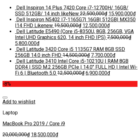
Dell Inspiron 14 Plus 7420 Core i7-12700H/ 16GB/
SSD 512GB/ 14 inch likeNew
22,500,000
₫
15,900,000
₫
Dell Inspiron N5402 I7-1165G7| 16GB| 512GB| MX350
|14 FHD Likenew
19,500,000
₫
12,500,000
₫
Dell Latitude E5490 (Core i5-8350U, 8GB, 256GB, VGA
Intel UHD Graphics 620, 14 inch FHD IPS)
7,500,000
₫
5,800,000
₫
Dell Latitude 3420 Core i5 1135G7 RAM 8GB SSD
256GB 14.0 inch FHD
14,500,000
₫
7,700,000
₫
Dell Latitude 3410 Intel Core i5-10210U | RAM 8GB
DDR4 | SSD M.2 256GB PCIe | 14.0″ FULL HD | Intel Wi-
Fi 6 | Bluetooth 5.0
12,500,000
₫
6,900,000
₫
-8%
Add to wishlist
Laptop
MacBook Pro 2019 / Core i9
20,000,000
₫
18,500,000
₫