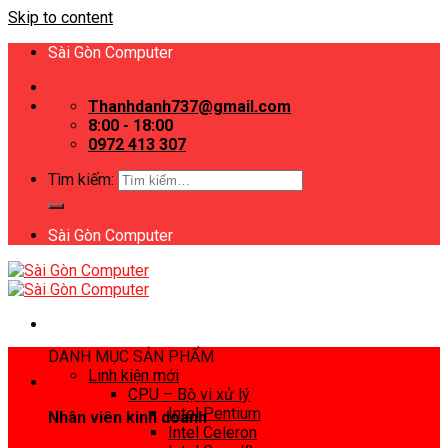
Skip to content
Sài Gòn Computer
Thanhdanh737@gmail.com
8:00 - 18:00
0972 413 307
Tìm kiếm:
Sài Gòn Computer
DANH MỤC SẢN PHẨM
Linh kiện mới
CPU – Bộ vi xử lý
Intel Pentium
Nhân viên kinh doanh
Intel Celeron