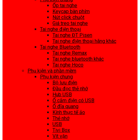
Ốp tai nghe
Keycap bàn phím
Nút click chuột
Giá treo tai nghe
Tai nghe điện thoại
Tai nghe ĐT Pisen
Tai nghe điện thoại hãng khác
Tai nghe Bluetooth
Tai nghe Remax
Tai nghe bluetooth khác
Tai nghe Hoco
Phụ kiện và phần mềm
Phụ kiện chung
Bộ lưu điện
Đầu đọc thẻ nhớ
Hub USB
Ổ cắm điện có USB
Ổ đĩa quang
Kính thực tế ảo
Thẻ nhớ
USB
Tivi Box
Vít vặn