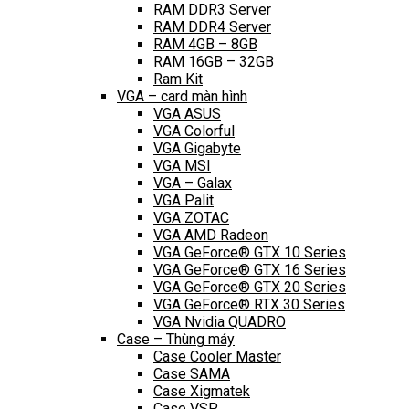
RAM DDR3 Server
RAM DDR4 Server
RAM 4GB – 8GB
RAM 16GB – 32GB
Ram Kit
VGA – card màn hình
VGA ASUS
VGA Colorful
VGA Gigabyte
VGA MSI
VGA – Galax
VGA Palit
VGA ZOTAC
VGA AMD Radeon
VGA GeForce® GTX 10 Series
VGA GeForce® GTX 16 Series
VGA GeForce® GTX 20 Series
VGA GeForce® RTX 30 Series
VGA Nvidia QUADRO
Case – Thùng máy
Case Cooler Master
Case SAMA
Case Xigmatek
Case VSP