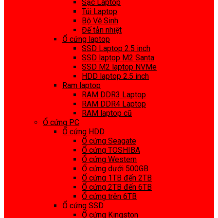
Sạc Laptop
Túi Laptop
Bộ Vệ Sinh
Đế tản nhiệt
Ổ cứng laptop
SSD Laptop 2.5 inch
SSD laptop M2 Santa
SSD M2 laptop NVMe
HDD laptop 2.5 inch
Ram laptop
RAM DDR3 Laptop
RAM DDR4 Laptop
RAM laptop cũ
Ổ cứng PC
Ổ cứng HDD
Ổ cứng Seagate
Ổ cứng TOSHIBA
Ổ cứng Western
Ổ cứng dưới 500GB
Ổ cứng 1TB đến 2TB
Ổ cứng 2TB đến 6TB
Ổ cứng trên 6TB
Ổ cứng SSD
Ổ cứng Kingston