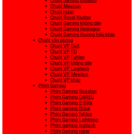
Chuột gaming logitech
Chuột Meetion
Chuột razer
Chuột Royal Kludge
Chuột Gaming không dây
Chuột Gaming Redragon
Chuột Gaming thương hiệu khác
Chuột văn phòng
Chuột VP Dell
Chuột VP FD
Chuột VP Fuhlen
Chuột VP không dây
Chuột VP Logitech
Chuột VP Meetion
Chuột VP khác
Phím Gaming
Phím Gaming Bosston
Phím Gaming DAREU
Phím Gaming E-DRa
Phím gaming Eblue
Phím Gaming fuhlen
Phím Gaming Lightning
Phím gaming logitech
Phím Gaming razer