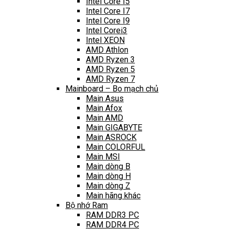
Intel Core I5
Intel Core I7
Intel Core I9
Intel Corei3
Intel XEON
AMD Athlon
AMD Ryzen 3
AMD Ryzen 5
AMD Ryzen 7
Mainboard – Bo mạch chủ
Main Asus
Main Afox
Main AMD
Main GIGABYTE
Main ASROCK
Main COLORFUL
Main MSI
Main dòng B
Main dòng H
Main dòng Z
Main hãng khác
Bộ nhớ Ram
RAM DDR3 PC
RAM DDR4 PC