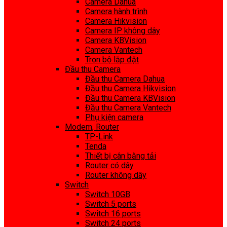
Camera Dahua
Camera hành trình
Camera Hikvision
Camera IP không dây
Camera KBVision
Camera Vantech
Trọn bộ lắp đặt
Đầu thu Camera
Đầu thu Camera Dahua
Đầu thu Camera Hikvision
Đầu thu Camera KBVision
Đầu thu Camera Vantech
Phụ kiện camera
Modem, Router
TP-Link
Tenda
Thiết bị cân bằng tải
Router có dây
Router không dây
Switch
Switch 10GB
Switch 5 ports
Switch 16 ports
Switch 24 ports