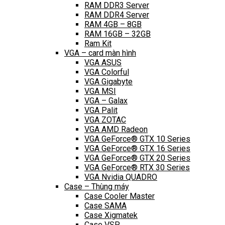
RAM DDR3 Server
RAM DDR4 Server
RAM 4GB – 8GB
RAM 16GB – 32GB
Ram Kit
VGA – card màn hình
VGA ASUS
VGA Colorful
VGA Gigabyte
VGA MSI
VGA – Galax
VGA Palit
VGA ZOTAC
VGA AMD Radeon
VGA GeForce® GTX 10 Series
VGA GeForce® GTX 16 Series
VGA GeForce® GTX 20 Series
VGA GeForce® RTX 30 Series
VGA Nvidia QUADRO
Case – Thùng máy
Case Cooler Master
Case SAMA
Case Xigmatek
Case VSP