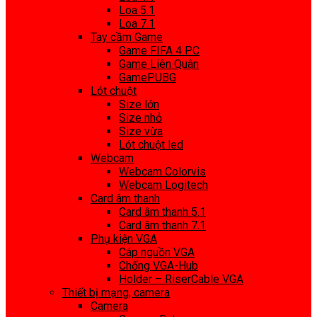
Loa 5.1
Loa 7.1
Tay cầm Game
Game FIFA 4 PC
Game Liên Quân
GamePUBG
Lót chuột
Size lớn
Size nhỏ
Size vừa
Lót chuột led
Webcam
Webcam Colorvis
Webcam Logitech
Card âm thanh
Card âm thanh 5.1
Card âm thanh 7.1
Phụ kiện VGA
Cáp nguồn VGA
Chống VGA-Hub
Holder – RiserCable VGA
Thiết bị mạng, camera
Camera