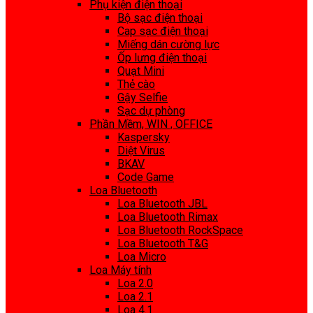
Phụ kiện điện thoại
Bộ sạc điện thoại
Cap sạc điện thoại
Miếng dán cường lực
Ốp lưng điện thoại
Quạt Mini
Thẻ cào
Gậy Selfie
Sạc dự phòng
Phần Mềm, WIN , OFFICE
Kaspersky
Diệt Virus
BKAV
Code Game
Loa Bluetooth
Loa Bluetooth JBL
Loa Bluetooth Rimax
Loa Bluetooth RockSpace
Loa Bluetooth T&G
Loa Micro
Loa Máy tính
Loa 2.0
Loa 2.1
Loa 4.1