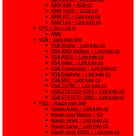
RAM 4GB – 8GB cũ
RAM 16GB – 32GB cũ
RAM KIT – Linh kiện cũ
RAM Led – Linh kiện cũ
CPU – Bộ vi xử lý
AMD
VGA – card màn hình
VGA Nvidia – Linh kiện cũ
VGA AMD Radeon – Linh kiện cũ
VGA ASUS – Linh kiện cũ
VGA Galax – Linh kiện cũ
VGA Powercolor – Linh kiện cũ
VGA Gigabyte – Linh kiện cũ
VGA MSI – Linh kiện cũ
VGA ZOTAC – Linh kiện cũ
VGA GTX1050-1060 – Linh kiện cũ
VGA GTX1070-1080 – Linh kiện cũ
PSU – Nguồn máy tính
Nguồn Acbel – Linh kiện cũ
Nguồn cool Master – Cũ
Nguồn Jetek – Linh kiện cũ
Nguồn Sama – Linh kiện cũ
Nguồn dưới 400W – Linh kiện cũ