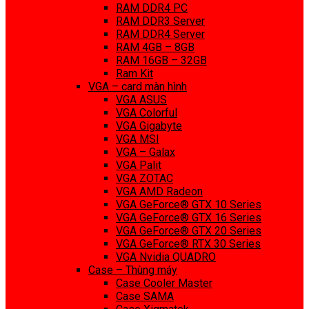
RAM DDR4 PC
RAM DDR3 Server
RAM DDR4 Server
RAM 4GB – 8GB
RAM 16GB – 32GB
Ram Kit
VGA – card màn hình
VGA ASUS
VGA Colorful
VGA Gigabyte
VGA MSI
VGA – Galax
VGA Palit
VGA ZOTAC
VGA AMD Radeon
VGA GeForce® GTX 10 Series
VGA GeForce® GTX 16 Series
VGA GeForce® GTX 20 Series
VGA GeForce® RTX 30 Series
VGA Nvidia QUADRO
Case – Thùng máy
Case Cooler Master
Case SAMA