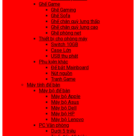
Ghế Game
Ghế Gaming
Ghế Sofa
Ghế chân quỳ lưng thấp
Ghế chân quỳ lưng cao
Ghế phòng net
Thiết bị cho phòng máy
Switch 10GB
Case Lớn
USB thu phát
Phụ kiện khác
Đế bắt Mainboard
Nút nguồn
Tranh Game
Máy tính để bàn
Máy bộ để bàn
Máy bộ Apple
Máy bộ Asus
Máy bộ Dell
Máy bộ HP
Máy bộ Lenovo
PC Văn phòng
Dưới 5 triệu