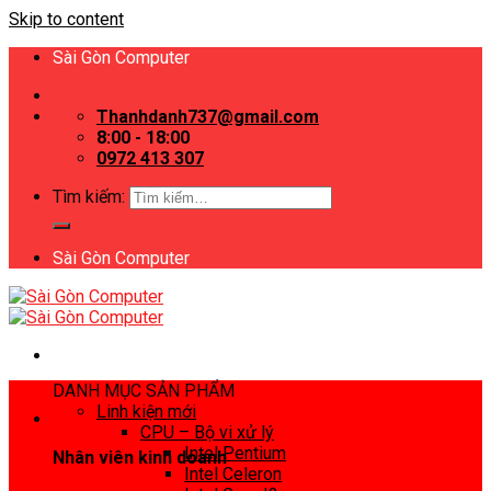
Skip to content
Sài Gòn Computer
Thanhdanh737@gmail.com
8:00 - 18:00
0972 413 307
Tìm kiếm:
Sài Gòn Computer
DANH MỤC SẢN PHẨM
Linh kiện mới
CPU – Bộ vi xử lý
Intel Pentium
Nhân viên kinh doanh
Intel Celeron