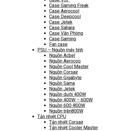
Case Gaming Freak
Case Aerocool
Case Deepcool
Case Jetek
Case Sahara
Case Văn Phòng
Case Gaming
Fan case
PSU – Nguồn máy tính
Nguồn Acbel
Nguồn Aerocoo
Nguồn Cool Master
Nguồn Corsair
Nguồn Gigabyte
Nguồn Sama
Nguồn Jetek
Nguồn dưới 400W
Nguồn 400W – 600W
Nguồn 600-800W
Nguồn trên800W
Tản nhiệt CPU
Tản nhiệt Corsair
Tản nhiệt Cooler Master