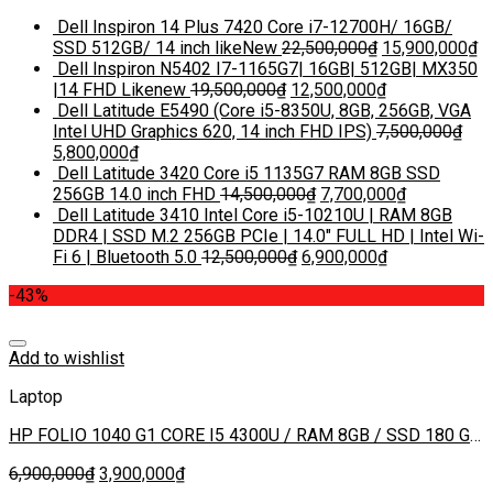
Dell Inspiron 14 Plus 7420 Core i7-12700H/ 16GB/
SSD 512GB/ 14 inch likeNew
22,500,000
₫
15,900,000
₫
Dell Inspiron N5402 I7-1165G7| 16GB| 512GB| MX350
|14 FHD Likenew
19,500,000
₫
12,500,000
₫
Dell Latitude E5490 (Core i5-8350U, 8GB, 256GB, VGA
Intel UHD Graphics 620, 14 inch FHD IPS)
7,500,000
₫
5,800,000
₫
Dell Latitude 3420 Core i5 1135G7 RAM 8GB SSD
256GB 14.0 inch FHD
14,500,000
₫
7,700,000
₫
Dell Latitude 3410 Intel Core i5-10210U | RAM 8GB
DDR4 | SSD M.2 256GB PCIe | 14.0″ FULL HD | Intel Wi-
Fi 6 | Bluetooth 5.0
12,500,000
₫
6,900,000
₫
-43%
Add to wishlist
Laptop
HP FOLIO 1040 G1 CORE I5 4300U / RAM 8GB / SSD 180 GB
/ 14 INCH
6,900,000
₫
3,900,000
₫