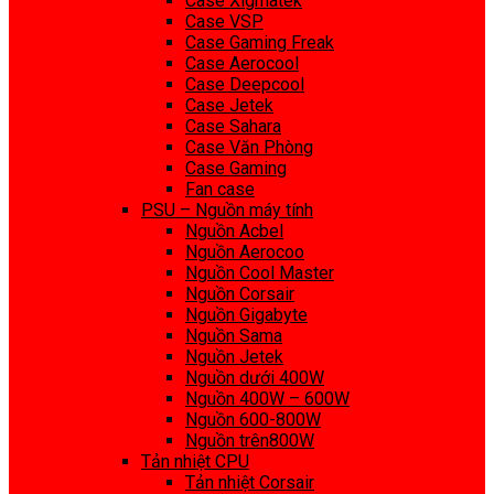
Case Xigmatek
Case VSP
Case Gaming Freak
Case Aerocool
Case Deepcool
Case Jetek
Case Sahara
Case Văn Phòng
Case Gaming
Fan case
PSU – Nguồn máy tính
Nguồn Acbel
Nguồn Aerocoo
Nguồn Cool Master
Nguồn Corsair
Nguồn Gigabyte
Nguồn Sama
Nguồn Jetek
Nguồn dưới 400W
Nguồn 400W – 600W
Nguồn 600-800W
Nguồn trên800W
Tản nhiệt CPU
Tản nhiệt Corsair