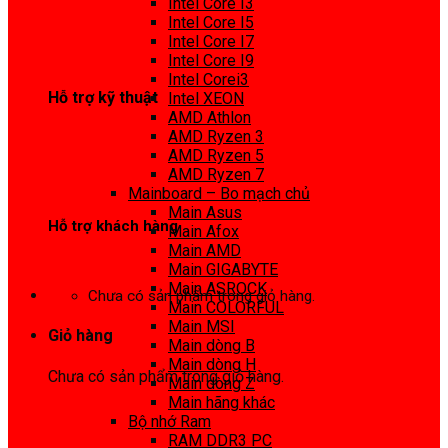
Intel Core I3
0972 413 307
Intel Core I5
Intel Core I7
Intel Core I9
Intel Corei3
Hỗ trợ kỹ thuật
Intel XEON
AMD Athlon
0974 816 737
AMD Ryzen 3
AMD Ryzen 5
AMD Ryzen 7
Mainboard – Bo mạch chủ
Main Asus
Hỗ trợ khách hàng
Main Afox
Main AMD
0983425737
Main GIGABYTE
Main ASROCK
Chưa có sản phẩm trong giỏ hàng.
Main COLORFUL
Main MSI
Giỏ hàng
Main dòng B
Main dòng H
Chưa có sản phẩm trong giỏ hàng.
Main dòng Z
Main hãng khác
Bộ nhớ Ram
RAM DDR3 PC