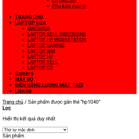
Lọ mực đổ
Phụ kiện máy in
TRANG CHỦ
LAPTOP USA
MACBOOK
LAPTOP DELL PRECISIONS
LAPTOP HP WORKSTATION
LAPTOP GAMING
LAPTOP IBM
LAPTOP HP
LAPTOP DELL
LAPTOP CŨ
Camera
MÁY BỘ
ĐIỆN NĂNG LƯỢNG MẶT TRỜI
Liên hệ
Trang chủ
/
Sản phẩm được gắn thẻ “hp1040”
Lọc
Hiển thị kết quả duy nhất
Sản phẩm