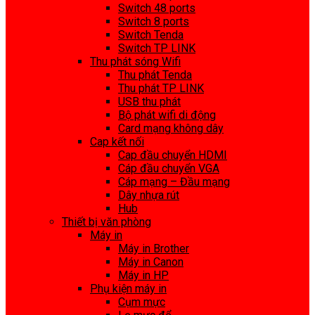
Switch 48 ports
Switch 8 ports
Switch Tenda
Switch TP LINK
Thu phát sóng Wifi
Thu phát Tenda
Thu phát TP LINK
USB thu phát
Bộ phát wifi di động
Card mạng không dây
Cap kết nối
Cap đầu chuyển HDMI
Cáp đầu chuyển VGA
Cáp mạng – Đầu mạng
Dây nhựa rút
Hub
Thiết bị văn phòng
Máy in
Máy in Brother
Máy in Canon
Máy in HP
Phụ kiện máy in
Cụm mực