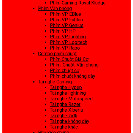
Phím Gaming Royal Kludge
Phím Văn phòng
Phím VP EBlue
Phím VP Fuhlen
Phím VP Genius
Phím VP HP
Phím VP Lighting
Phím VP Logitech
Phím VP Rapo
Combo phím chuột
Phím Chuột Giả Cơ
Phím, Chuột ,Văn phòng
Phím chuột cơ
Phím chuột không dây
Tai nghe Gaming
Tai nghe Hypep
Tai nghe lightning
Tai nghe Motospeed
Tai nghe Razer
Tai nghe Xiberia
Tai nghe zidli
Tai nghe không dây
Tai nghe khác
Phụ kiện chung