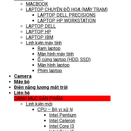
MACBOOK
LAPTOP CHUYÊN ĐỒ HỌA (MÁY TRẠM)
LAPTOP DELL PRECISIONS
LAPTOP HP WORKSTATION
LAPTOP DELL
LAPTOP HP
LAPTOP IBM
Linh kiện máy tính
Ram laptop
Màn hình máy tính
Ổ cứng laptop (HDD, SSD)
Màn hình laptop
Phím laptop
Camera
Máy bộ
Điện năng lượng mặt trời
Liên hệ
DANH MỤC SẢN PHẨM
Linh kiện mới
CPU – Bộ vi xử lý
Intel Pentium
Intel Celeron
Intel Core I3