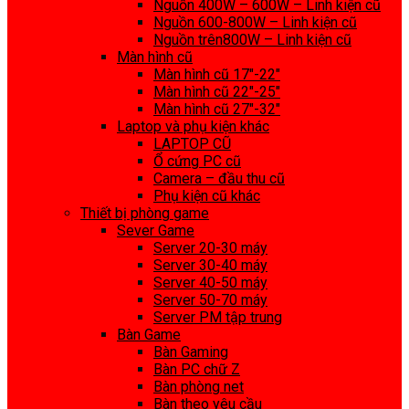
Nguồn 400W – 600W – Linh kiện cũ
Nguồn 600-800W – Linh kiện cũ
Nguồn trên800W – Linh kiện cũ
Màn hình cũ
Màn hình cũ 17″-22″
Màn hình cũ 22″-25″
Màn hình cũ 27″-32″
Laptop và phụ kiện khác
LAPTOP CŨ
Ổ cứng PC cũ
Camera – đầu thu cũ
Phụ kiện cũ khác
Thiết bị phòng game
Sever Game
Server 20-30 máy
Server 30-40 máy
Server 40-50 máy
Server 50-70 máy
Server PM tập trung
Bàn Game
Bàn Gaming
Bàn PC chữ Z
Bàn phòng net
Bàn theo yêu cầu