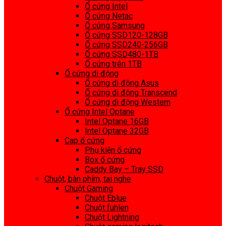
Ổ cứng Intel
Ổ cứng Netac
Ổ cứng Samsung
Ổ cứng SSD120-128GB
Ổ cứng SSD240-256GB
Ổ cứng SSD480-1TB
Ổ cứng trên 1TB
Ổ cứng di động
Ổ cứng di động Asus
Ổ cứng di động Transcend
Ổ cứng di động Western
Ổ cứng Intel Optane
Intel Optane 16GB
Intel Optane 32GB
Cap ổ cứng
Phụ kiện ổ cứng
Box ổ cứng
Caddy Bay – Tray SSD
Chuột, bàn phím, tai nghe
Chuột Gaming
Chuột Eblue
Chuột fuhlen
Chuột Lightning