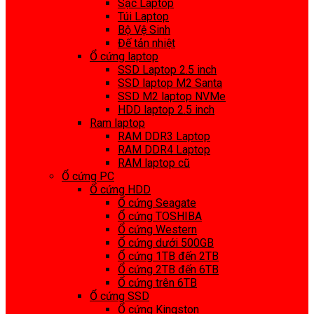
Sạc Laptop
Túi Laptop
Bộ Vệ Sinh
Đế tản nhiệt
Ổ cứng laptop
SSD Laptop 2.5 inch
SSD laptop M2 Santa
SSD M2 laptop NVMe
HDD laptop 2.5 inch
Ram laptop
RAM DDR3 Laptop
RAM DDR4 Laptop
RAM laptop cũ
Ổ cứng PC
Ổ cứng HDD
Ổ cứng Seagate
Ổ cứng TOSHIBA
Ổ cứng Western
Ổ cứng dưới 500GB
Ổ cứng 1TB đến 2TB
Ổ cứng 2TB đến 6TB
Ổ cứng trên 6TB
Ổ cứng SSD
Ổ cứng Kingston