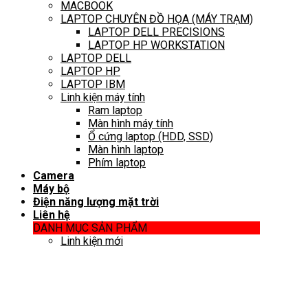
MACBOOK
LAPTOP CHUYÊN ĐỒ HỌA (MÁY TRẠM)
LAPTOP DELL PRECISIONS
LAPTOP HP WORKSTATION
LAPTOP DELL
LAPTOP HP
LAPTOP IBM
Linh kiện máy tính
Ram laptop
Màn hình máy tính
Ổ cứng laptop (HDD, SSD)
Màn hình laptop
Phím laptop
Camera
Máy bộ
Điện năng lượng mặt trời
Liên hệ
DANH MỤC SẢN PHẨM
Linh kiện mới