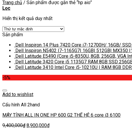
Trang chủ
/
Sản phẩm được gắn thẻ “hp aio”
Lọc
Hiển thị kết quả duy nhất
Sản phẩm
Dell Inspiron 14 Plus 7420 Core i7-12700H/ 16GB/ SSD
Dell Inspiron N5402 I7-1165G7| 16GB| 512GB| MX350 
Dell Latitude E5490 (Core i5-8350U, 8GB, 256GB, VGA In
Dell Latitude 3420 Core i5 1135G7 RAM 8GB SSD 256GB
Dell Latitude 3410 Intel Core i5-10210U | RAM 8GB DDR4
-5%
Add to wishlist
Cấu hình All 2hand
MÁY TÍNH ALL IN ONE HP 600 G2 THẾ HỆ 6 core i3 6100
9,400,000
₫
8,900,000
₫