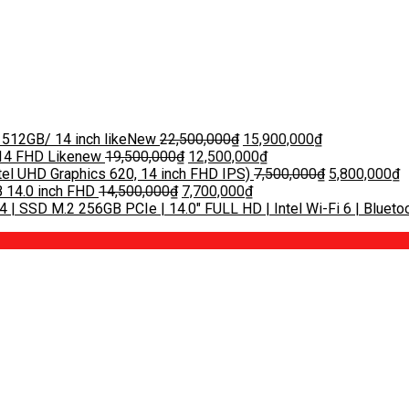
 512GB/ 14 inch likeNew
22,500,000
₫
15,900,000
₫
|14 FHD Likenew
19,500,000
₫
12,500,000
₫
tel UHD Graphics 620, 14 inch FHD IPS)
7,500,000
₫
5,800,000
₫
 14.0 inch FHD
14,500,000
₫
7,700,000
₫
 | SSD M.2 256GB PCIe | 14.0″ FULL HD | Intel Wi-Fi 6 | Bluetoo