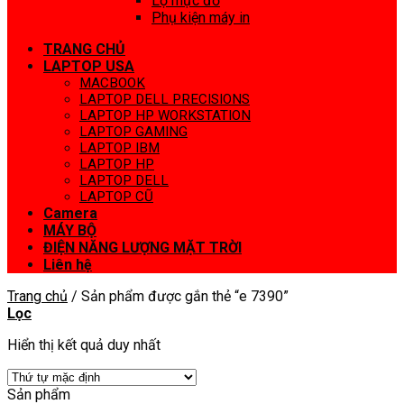
Lọ mực đổ
Phụ kiện máy in
TRANG CHỦ
LAPTOP USA
MACBOOK
LAPTOP DELL PRECISIONS
LAPTOP HP WORKSTATION
LAPTOP GAMING
LAPTOP IBM
LAPTOP HP
LAPTOP DELL
LAPTOP CŨ
Camera
MÁY BỘ
ĐIỆN NĂNG LƯỢNG MẶT TRỜI
Liên hệ
Trang chủ
/
Sản phẩm được gắn thẻ “e 7390”
Lọc
Hiển thị kết quả duy nhất
Sản phẩm