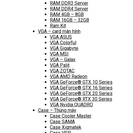
RAM DDR3 Server
RAM DDR4 Server
RAM 4GB – 8GB
RAM 16GB – 32GB
Ram Kit
VGA – card màn hình
VGA ASUS
VGA Colorful
VGA Gigabyte
VGA MSI
VGA – Galax
VGA Palit
VGA ZOTAC
VGA AMD Radeon
VGA GeForce® GTX 10 Series
VGA GeForce® GTX 16 Series
VGA GeForce® GTX 20 Series
VGA GeForce® RTX 30 Series
VGA Nvidia QUADRO
Case – Thùng máy
Case Cooler Master
Case SAMA
Case Xigmatek
Case VSP