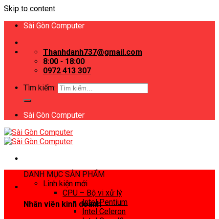
Skip to content
Sài Gòn Computer
Thanhdanh737@gmail.com
8:00 - 18:00
0972 413 307
Tìm kiếm:
Sài Gòn Computer
DANH MỤC SẢN PHẨM
Linh kiện mới
CPU – Bộ vi xử lý
Intel Pentium
Nhân viên kinh doanh
Intel Celeron