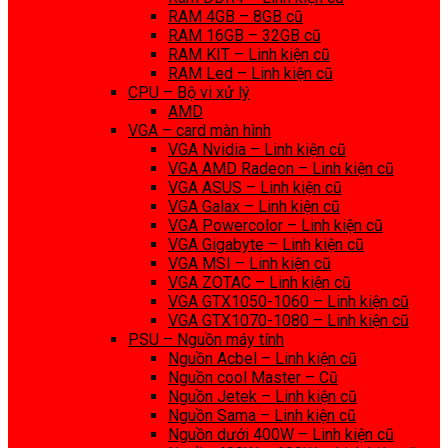
RAM 4GB – 8GB cũ
RAM 16GB – 32GB cũ
RAM KIT – Linh kiện cũ
RAM Led – Linh kiện cũ
CPU – Bộ vi xử lý
AMD
VGA – card màn hình
VGA Nvidia – Linh kiện cũ
VGA AMD Radeon – Linh kiện cũ
VGA ASUS – Linh kiện cũ
VGA Galax – Linh kiện cũ
VGA Powercolor – Linh kiện cũ
VGA Gigabyte – Linh kiện cũ
VGA MSI – Linh kiện cũ
VGA ZOTAC – Linh kiện cũ
VGA GTX1050-1060 – Linh kiện cũ
VGA GTX1070-1080 – Linh kiện cũ
PSU – Nguồn máy tính
Nguồn Acbel – Linh kiện cũ
Nguồn cool Master – Cũ
Nguồn Jetek – Linh kiện cũ
Nguồn Sama – Linh kiện cũ
Nguồn dưới 400W – Linh kiện cũ