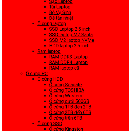
Sạc Laptop
Túi Laptop
Bộ Vệ Sinh
Đế tản nhiệt
Ổ cứng laptop
SSD Laptop 2.5 inch
SSD laptop M2 Santa
SSD M2 laptop NVMe
HDD laptop 2.5 inch
Ram laptop
RAM DDR3 Laptop
RAM DDR4 Laptop
RAM laptop cũ
Ổ cứng PC
Ổ cứng HDD
Ổ cứng Seagate
Ổ cứng TOSHIBA
Ổ cứng Western
Ổ cứng dưới 500GB
Ổ cứng 1TB đến 2TB
Ổ cứng 2TB đến 6TB
Ổ cứng trên 6TB
Ổ cứng SSD
Ổ cứng Kingston