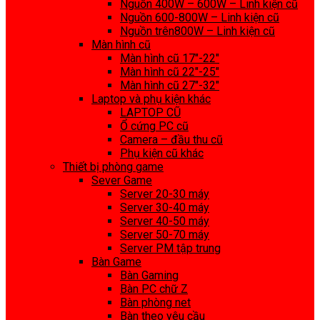
Nguồn 400W – 600W – Linh kiện cũ
Nguồn 600-800W – Linh kiện cũ
Nguồn trên800W – Linh kiện cũ
Màn hình cũ
Màn hình cũ 17″-22″
Màn hình cũ 22″-25″
Màn hình cũ 27″-32″
Laptop và phụ kiện khác
LAPTOP CŨ
Ổ cứng PC cũ
Camera – đầu thu cũ
Phụ kiện cũ khác
Thiết bị phòng game
Sever Game
Server 20-30 máy
Server 30-40 máy
Server 40-50 máy
Server 50-70 máy
Server PM tập trung
Bàn Game
Bàn Gaming
Bàn PC chữ Z
Bàn phòng net
Bàn theo yêu cầu