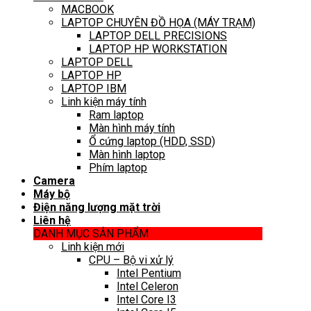
MACBOOK
LAPTOP CHUYÊN ĐỒ HỌA (MÁY TRẠM)
LAPTOP DELL PRECISIONS
LAPTOP HP WORKSTATION
LAPTOP DELL
LAPTOP HP
LAPTOP IBM
Linh kiện máy tính
Ram laptop
Màn hình máy tính
Ổ cứng laptop (HDD, SSD)
Màn hình laptop
Phím laptop
Camera
Máy bộ
Điện năng lượng mặt trời
Liên hệ
DANH MỤC SẢN PHẨM
Linh kiện mới
CPU – Bộ vi xử lý
Intel Pentium
Intel Celeron
Intel Core I3