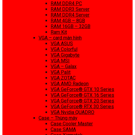
RAM DDR4 PC
RAM DDR3 Server
RAM DDR4 Server
RAM 4GB – 8GB
RAM 16GB – 32GB
Ram Kit
VGA – card màn hình
VGA ASUS
VGA Colorful
VGA Gigabyte
VGA MSI
VGA – Galax
VGA Palit
VGA ZOTAC
VGA AMD Radeon
VGA GeForce® GTX 10 Series
VGA GeForce® GTX 16 Series
VGA GeForce® GTX 20 Series
VGA GeForce® RTX 30 Series
VGA Nvidia QUADRO
Case – Thùng máy
Case Cooler Master
Case SAMA