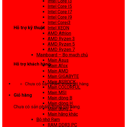
Intel Core I3
0972 413 307
Intel Core I5
Intel Core I7
Intel Core I9
Intel Corei3
Hỗ trợ kỹ thuật
Intel XEON
AMD Athlon
0974 816 737
AMD Ryzen 3
AMD Ryzen 5
AMD Ryzen 7
Mainboard – Bo mạch chủ
Main Asus
Hỗ trợ khách hàng
Main Afox
Main AMD
0983425737
Main GIGABYTE
Main ASROCK
Chưa có sản phẩm trong giỏ hàng.
Main COLORFUL
Main MSI
Giỏ hàng
Main dòng B
Main dòng H
Chưa có sản phẩm trong giỏ hàng.
Main dòng Z
Main hãng khác
Bộ nhớ Ram
RAM DDR3 PC