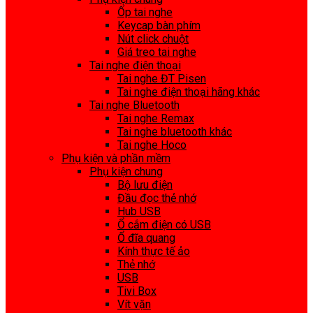
Ốp tai nghe
Keycap bàn phím
Nút click chuột
Giá treo tai nghe
Tai nghe điện thoại
Tai nghe ĐT Pisen
Tai nghe điện thoại hãng khác
Tai nghe Bluetooth
Tai nghe Remax
Tai nghe bluetooth khác
Tai nghe Hoco
Phụ kiện và phần mềm
Phụ kiện chung
Bộ lưu điện
Đầu đọc thẻ nhớ
Hub USB
Ổ cắm điện có USB
Ổ đĩa quang
Kính thực tế ảo
Thẻ nhớ
USB
Tivi Box
Vít vặn