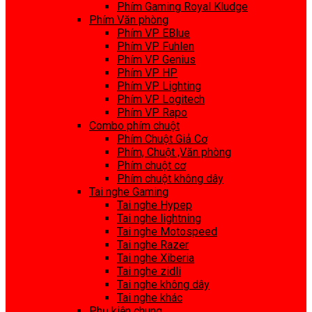
Phím Gaming Royal Kludge
Phím Văn phòng
Phím VP EBlue
Phím VP Fuhlen
Phím VP Genius
Phím VP HP
Phím VP Lighting
Phím VP Logitech
Phím VP Rapo
Combo phím chuột
Phím Chuột Giả Cơ
Phím, Chuột ,Văn phòng
Phím chuột cơ
Phím chuột không dây
Tai nghe Gaming
Tai nghe Hypep
Tai nghe lightning
Tai nghe Motospeed
Tai nghe Razer
Tai nghe Xiberia
Tai nghe zidli
Tai nghe không dây
Tai nghe khác
Phụ kiện chung