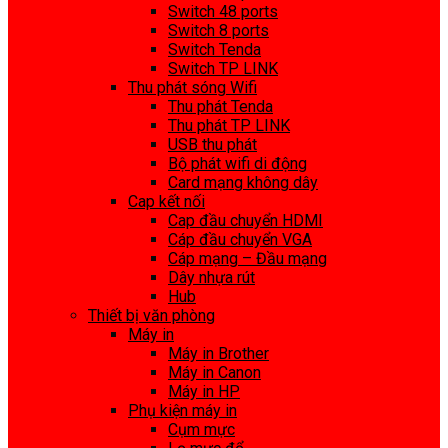
Switch 48 ports
Switch 8 ports
Switch Tenda
Switch TP LINK
Thu phát sóng Wifi
Thu phát Tenda
Thu phát TP LINK
USB thu phát
Bộ phát wifi di động
Card mạng không dây
Cap kết nối
Cap đầu chuyển HDMI
Cáp đầu chuyển VGA
Cáp mạng – Đầu mạng
Dây nhựa rút
Hub
Thiết bị văn phòng
Máy in
Máy in Brother
Máy in Canon
Máy in HP
Phụ kiện máy in
Cụm mực