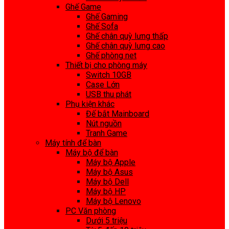
Ghế Game
Ghế Gaming
Ghế Sofa
Ghế chân quỳ lưng thấp
Ghế chân quỳ lưng cao
Ghế phòng net
Thiết bị cho phòng máy
Switch 10GB
Case Lớn
USB thu phát
Phụ kiện khác
Đế bắt Mainboard
Nút nguồn
Tranh Game
Máy tính để bàn
Máy bộ để bàn
Máy bộ Apple
Máy bộ Asus
Máy bộ Dell
Máy bộ HP
Máy bộ Lenovo
PC Văn phòng
Dưới 5 triệu