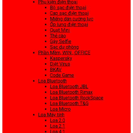
Phụ kiện điện thoại
Bộ sạc điện thoại
Cap sạc điện thoại
Miếng dán cường lực
Ốp lưng điện thoại
Quạt Mini
Thẻ cào
Gậy Selfie
Sạc dự phòng
Phần Mềm, WIN , OFFICE
Kaspersky
Diệt Virus
BKAV
Code Game
Loa Bluetooth
Loa Bluetooth JBL
Loa Bluetooth Rimax
Loa Bluetooth RockSpace
Loa Bluetooth T&G
Loa Micro
Loa Máy tính
Loa 2.0
Loa 2.1
Loa 4.1