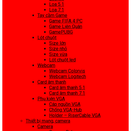
Loa 5.1
Loa 7.1
Tay cầm Game
Game FIFA 4 PC
Game Liên Quân
GamePUBG
Lót chuột
Size lớn
Size nhỏ
Size vừa
Lót chuột led
Webcam
Webcam Colorvis
Webcam Logitech
Card âm thanh
Card âm thanh 5.1
Card âm thanh 7.1
Phụ kiện VGA
Cáp nguồn VGA
Chống VGA-Hub
Holder – RiserCable VGA
Thiết bị mạng, camera
Camera