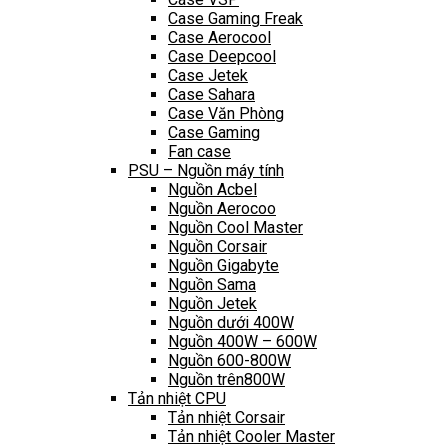
Case Gaming Freak
Case Aerocool
Case Deepcool
Case Jetek
Case Sahara
Case Văn Phòng
Case Gaming
Fan case
PSU – Nguồn máy tính
Nguồn Acbel
Nguồn Aerocoo
Nguồn Cool Master
Nguồn Corsair
Nguồn Gigabyte
Nguồn Sama
Nguồn Jetek
Nguồn dưới 400W
Nguồn 400W – 600W
Nguồn 600-800W
Nguồn trên800W
Tản nhiệt CPU
Tản nhiệt Corsair
Tản nhiệt Cooler Master