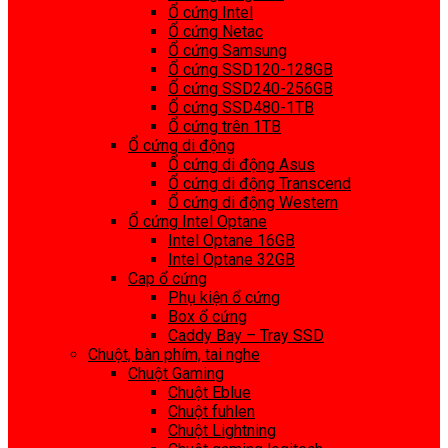
Ổ cứng Intel
Ổ cứng Netac
Ổ cứng Samsung
Ổ cứng SSD120-128GB
Ổ cứng SSD240-256GB
Ổ cứng SSD480-1TB
Ổ cứng trên 1TB
Ổ cứng di động
Ổ cứng di động Asus
Ổ cứng di động Transcend
Ổ cứng di động Western
Ổ cứng Intel Optane
Intel Optane 16GB
Intel Optane 32GB
Cap ổ cứng
Phụ kiện ổ cứng
Box ổ cứng
Caddy Bay – Tray SSD
Chuột, bàn phím, tai nghe
Chuột Gaming
Chuột Eblue
Chuột fuhlen
Chuột Lightning