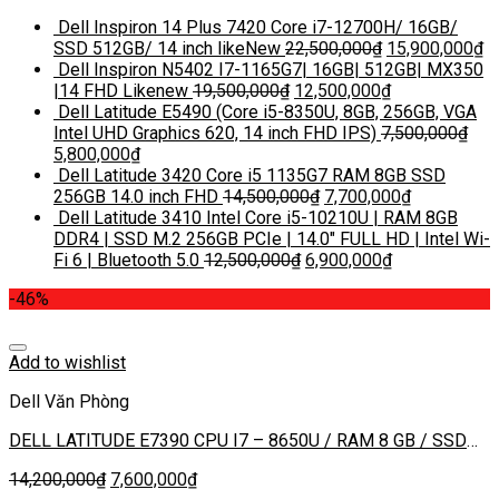
Dell Inspiron 14 Plus 7420 Core i7-12700H/ 16GB/
SSD 512GB/ 14 inch likeNew
22,500,000
₫
15,900,000
₫
Dell Inspiron N5402 I7-1165G7| 16GB| 512GB| MX350
|14 FHD Likenew
19,500,000
₫
12,500,000
₫
Dell Latitude E5490 (Core i5-8350U, 8GB, 256GB, VGA
Intel UHD Graphics 620, 14 inch FHD IPS)
7,500,000
₫
5,800,000
₫
Dell Latitude 3420 Core i5 1135G7 RAM 8GB SSD
256GB 14.0 inch FHD
14,500,000
₫
7,700,000
₫
Dell Latitude 3410 Intel Core i5-10210U | RAM 8GB
DDR4 | SSD M.2 256GB PCIe | 14.0″ FULL HD | Intel Wi-
Fi 6 | Bluetooth 5.0
12,500,000
₫
6,900,000
₫
-46%
Add to wishlist
Dell Văn Phòng
DELL LATITUDE E7390 CPU I7 – 8650U / RAM 8 GB / SSD
512GB / MÀN 13.3 INCH FHD IPS
14,200,000
₫
7,600,000
₫