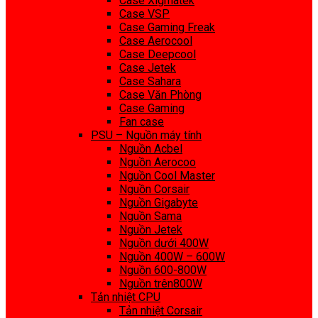
Case Xigmatek
Case VSP
Case Gaming Freak
Case Aerocool
Case Deepcool
Case Jetek
Case Sahara
Case Văn Phòng
Case Gaming
Fan case
PSU – Nguồn máy tính
Nguồn Acbel
Nguồn Aerocoo
Nguồn Cool Master
Nguồn Corsair
Nguồn Gigabyte
Nguồn Sama
Nguồn Jetek
Nguồn dưới 400W
Nguồn 400W – 600W
Nguồn 600-800W
Nguồn trên800W
Tản nhiệt CPU
Tản nhiệt Corsair