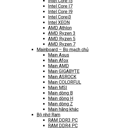
Intel Core I5
Intel Core I7
Intel Core I9
Intel Corei3
Intel XEON
AMD Athlon
AMD Ryzen 3
AMD Ryzen 5
AMD Ryzen 7
Mainboard – Bo mạch chủ
Main Asus
Main Afox
Main AMD
Main GIGABYTE
Main ASROCK
Main COLORFUL
Main MSI
Main dòng B
Main dòng H
Main dòng Z
Main hãng khác
Bộ nhớ Ram
RAM DDR3 PC
RAM DDR4 PC