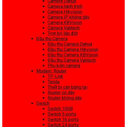
Camera Dahua
Camera hành trình
Camera Hikvision
Camera IP không dây
Camera KBVision
Camera Vantech
Trọn bộ lắp đặt
Đầu thu Camera
Đầu thu Camera Dahua
Đầu thu Camera Hikvision
Đầu thu Camera KBVision
Đầu thu Camera Vantech
Phụ kiện camera
Modem, Router
TP-Link
Tenda
Thiết bị cân bằng tải
Router có dây
Router không dây
Switch
Switch 10GB
Switch 5 ports
Switch 16 ports
Switch 24 ports