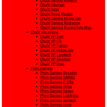
Chuột gaming logitech
Chuột Meetion
Chuột razer
Chuột Royal Kludge
Chuột Gaming không dây
Chuột Gaming Redragon
Chuột Gaming thương hiệu khác
Chuột văn phòng
Chuột VP Dell
Chuột VP FD
Chuột VP Fuhlen
Chuột VP không dây
Chuột VP Logitech
Chuột VP Meetion
Chuột VP khác
Phím Gaming
Phím Gaming Bosston
Phím Gaming DAREU
Phím Gaming E-DRa
Phím gaming Eblue
Phím Gaming fuhlen
Phím Gaming Lightning
Phím gaming logitech
Phím Gaming razer