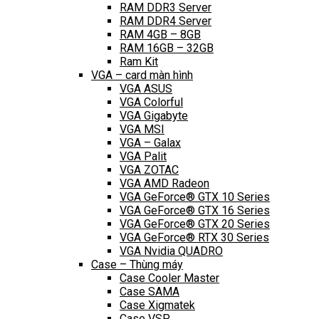
RAM DDR3 Server
RAM DDR4 Server
RAM 4GB – 8GB
RAM 16GB – 32GB
Ram Kit
VGA – card màn hình
VGA ASUS
VGA Colorful
VGA Gigabyte
VGA MSI
VGA – Galax
VGA Palit
VGA ZOTAC
VGA AMD Radeon
VGA GeForce® GTX 10 Series
VGA GeForce® GTX 16 Series
VGA GeForce® GTX 20 Series
VGA GeForce® RTX 30 Series
VGA Nvidia QUADRO
Case – Thùng máy
Case Cooler Master
Case SAMA
Case Xigmatek
Case VSP