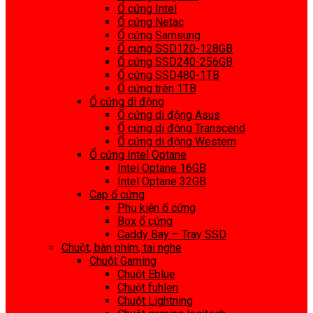
Ổ cứng Intel
Ổ cứng Netac
Ổ cứng Samsung
Ổ cứng SSD120-128GB
Ổ cứng SSD240-256GB
Ổ cứng SSD480-1TB
Ổ cứng trên 1TB
Ổ cứng di động
Ổ cứng di động Asus
Ổ cứng di động Transcend
Ổ cứng di động Western
Ổ cứng Intel Optane
Intel Optane 16GB
Intel Optane 32GB
Cap ổ cứng
Phụ kiện ổ cứng
Box ổ cứng
Caddy Bay – Tray SSD
Chuột, bàn phím, tai nghe
Chuột Gaming
Chuột Eblue
Chuột fuhlen
Chuột Lightning