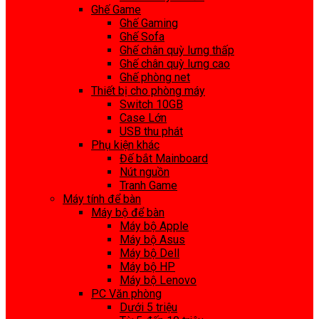
Ghế Game
Ghế Gaming
Ghế Sofa
Ghế chân quỳ lưng thấp
Ghế chân quỳ lưng cao
Ghế phòng net
Thiết bị cho phòng máy
Switch 10GB
Case Lớn
USB thu phát
Phụ kiện khác
Đế bắt Mainboard
Nút nguồn
Tranh Game
Máy tính để bàn
Máy bộ để bàn
Máy bộ Apple
Máy bộ Asus
Máy bộ Dell
Máy bộ HP
Máy bộ Lenovo
PC Văn phòng
Dưới 5 triệu