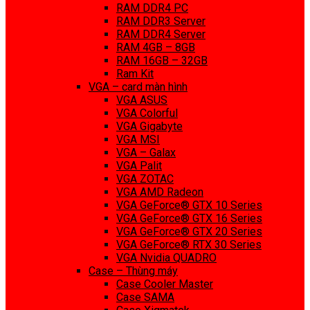
RAM DDR4 PC
RAM DDR3 Server
RAM DDR4 Server
RAM 4GB – 8GB
RAM 16GB – 32GB
Ram Kit
VGA – card màn hình
VGA ASUS
VGA Colorful
VGA Gigabyte
VGA MSI
VGA – Galax
VGA Palit
VGA ZOTAC
VGA AMD Radeon
VGA GeForce® GTX 10 Series
VGA GeForce® GTX 16 Series
VGA GeForce® GTX 20 Series
VGA GeForce® RTX 30 Series
VGA Nvidia QUADRO
Case – Thùng máy
Case Cooler Master
Case SAMA