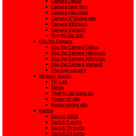
Camera Dahua
Camera hành trình
Camera Hikvision
Camera IP không dây
Camera KBVision
Camera Vantech
Trọn bộ lắp đặt
Đầu thu Camera
Đầu thu Camera Dahua
Đầu thu Camera Hikvision
Đầu thu Camera KBVision
Đầu thu Camera Vantech
Phụ kiện camera
Modem, Router
TP-Link
Tenda
Thiết bị cân bằng tải
Router có dây
Router không dây
Switch
Switch 10GB
Switch 5 ports
Switch 16 ports
Switch 24 ports