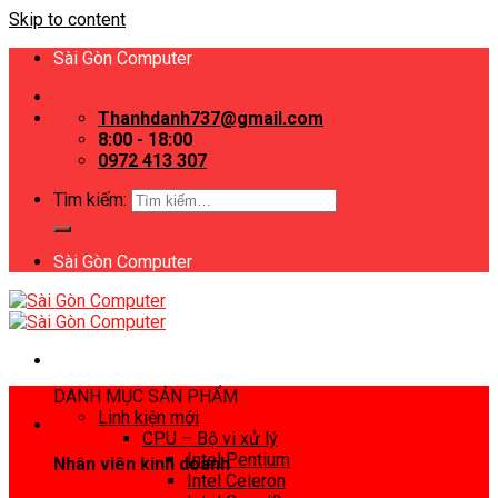
Skip to content
Sài Gòn Computer
Thanhdanh737@gmail.com
8:00 - 18:00
0972 413 307
Tìm kiếm:
Sài Gòn Computer
DANH MỤC SẢN PHẨM
Linh kiện mới
CPU – Bộ vi xử lý
Intel Pentium
Nhân viên kinh doanh
Intel Celeron