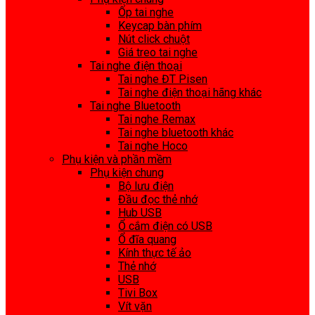
Ốp tai nghe
Keycap bàn phím
Nút click chuột
Giá treo tai nghe
Tai nghe điện thoại
Tai nghe ĐT Pisen
Tai nghe điện thoại hãng khác
Tai nghe Bluetooth
Tai nghe Remax
Tai nghe bluetooth khác
Tai nghe Hoco
Phụ kiện và phần mềm
Phụ kiện chung
Bộ lưu điện
Đầu đọc thẻ nhớ
Hub USB
Ổ cắm điện có USB
Ổ đĩa quang
Kính thực tế ảo
Thẻ nhớ
USB
Tivi Box
Vít vặn