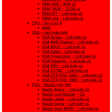
RAM 4GB – 8GB cũ
RAM 16GB – 32GB cũ
RAM KIT – Linh kiện cũ
RAM Led – Linh kiện cũ
CPU – Bộ vi xử lý
AMD
VGA – card màn hình
VGA Nvidia – Linh kiện cũ
VGA AMD Radeon – Linh kiện cũ
VGA ASUS – Linh kiện cũ
VGA Galax – Linh kiện cũ
VGA Powercolor – Linh kiện cũ
VGA Gigabyte – Linh kiện cũ
VGA MSI – Linh kiện cũ
VGA ZOTAC – Linh kiện cũ
VGA GTX1050-1060 – Linh kiện cũ
VGA GTX1070-1080 – Linh kiện cũ
PSU – Nguồn máy tính
Nguồn Acbel – Linh kiện cũ
Nguồn cool Master – Cũ
Nguồn Jetek – Linh kiện cũ
Nguồn Sama – Linh kiện cũ
Nguồn dưới 400W – Linh kiện cũ