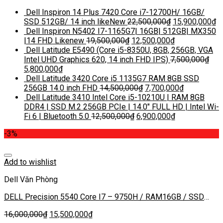
Dell Inspiron 14 Plus 7420 Core i7-12700H/ 16GB/
SSD 512GB/ 14 inch likeNew
22,500,000
₫
15,900,000
₫
Dell Inspiron N5402 I7-1165G7| 16GB| 512GB| MX350
|14 FHD Likenew
19,500,000
₫
12,500,000
₫
Dell Latitude E5490 (Core i5-8350U, 8GB, 256GB, VGA
Intel UHD Graphics 620, 14 inch FHD IPS)
7,500,000
₫
5,800,000
₫
Dell Latitude 3420 Core i5 1135G7 RAM 8GB SSD
256GB 14.0 inch FHD
14,500,000
₫
7,700,000
₫
Dell Latitude 3410 Intel Core i5-10210U | RAM 8GB
DDR4 | SSD M.2 256GB PCIe | 14.0″ FULL HD | Intel Wi-
Fi 6 | Bluetooth 5.0
12,500,000
₫
6,900,000
₫
-3%
Add to wishlist
Dell Văn Phòng
DELL Precision 5540 Core I7 – 9750H / RAM16GB / SSD
512GB – FHD 15’’6 VGA 4G- T2000
16,000,000
₫
15,500,000
₫