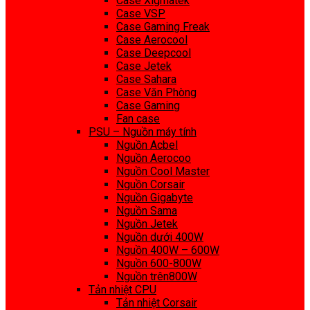
Case Xigmatek
Case VSP
Case Gaming Freak
Case Aerocool
Case Deepcool
Case Jetek
Case Sahara
Case Văn Phòng
Case Gaming
Fan case
PSU – Nguồn máy tính
Nguồn Acbel
Nguồn Aerocoo
Nguồn Cool Master
Nguồn Corsair
Nguồn Gigabyte
Nguồn Sama
Nguồn Jetek
Nguồn dưới 400W
Nguồn 400W – 600W
Nguồn 600-800W
Nguồn trên800W
Tản nhiệt CPU
Tản nhiệt Corsair