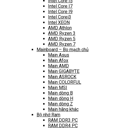
Intel Core I5
Intel Core I7
Intel Core I9
Intel Corei3
Intel XEON
AMD Athlon
AMD Ryzen 3
AMD Ryzen 5
AMD Ryzen 7
Mainboard – Bo mạch chủ
Main Asus
Main Afox
Main AMD
Main GIGABYTE
Main ASROCK
Main COLORFUL
Main MSI
Main dòng B
Main dòng H
Main dòng Z
Main hãng khác
Bộ nhớ Ram
RAM DDR3 PC
RAM DDR4 PC