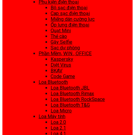
Phụ kiện điện thoại
Bộ sạc điện thoại
Cap sạc điện thoại
Miếng dán cường lực
Ốp lưng điện thoại
Quạt Mini
Thẻ cào
Gậy Selfie
Sạc dự phòng
Phần Mềm, WIN , OFFICE
Kaspersky
Diệt Virus
BKAV
Code Game
Loa Bluetooth
Loa Bluetooth JBL
Loa Bluetooth Rimax
Loa Bluetooth RockSpace
Loa Bluetooth T&G
Loa Micro
Loa Máy tính
Loa 2.0
Loa 2.1
Loa 4.1