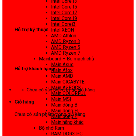
Intel Core I3
0972 413 307
Intel Core I5
Intel Core I7
Intel Core I9
Intel Corei3
Hỗ trợ kỹ thuật
Intel XEON
AMD Athlon
0974 816 737
AMD Ryzen 3
AMD Ryzen 5
AMD Ryzen 7
Mainboard – Bo mạch chủ
Main Asus
Hỗ trợ khách hàng
Main Afox
Main AMD
0983425737
Main GIGABYTE
Main ASROCK
Chưa có sản phẩm trong giỏ hàng.
Main COLORFUL
Main MSI
Giỏ hàng
Main dòng B
Main dòng H
Chưa có sản phẩm trong giỏ hàng.
Main dòng Z
Main hãng khác
Bộ nhớ Ram
RAM DDR3 PC