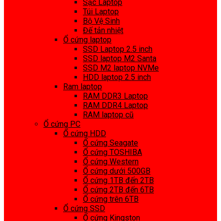
Sạc Laptop
Túi Laptop
Bộ Vệ Sinh
Đế tản nhiệt
Ổ cứng laptop
SSD Laptop 2.5 inch
SSD laptop M2 Santa
SSD M2 laptop NVMe
HDD laptop 2.5 inch
Ram laptop
RAM DDR3 Laptop
RAM DDR4 Laptop
RAM laptop cũ
Ổ cứng PC
Ổ cứng HDD
Ổ cứng Seagate
Ổ cứng TOSHIBA
Ổ cứng Western
Ổ cứng dưới 500GB
Ổ cứng 1TB đến 2TB
Ổ cứng 2TB đến 6TB
Ổ cứng trên 6TB
Ổ cứng SSD
Ổ cứng Kingston