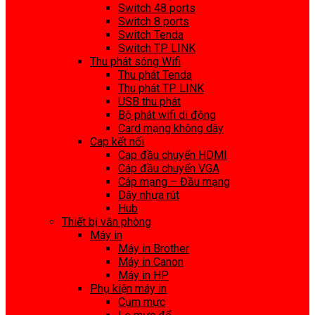
Switch 48 ports
Switch 8 ports
Switch Tenda
Switch TP LINK
Thu phát sóng Wifi
Thu phát Tenda
Thu phát TP LINK
USB thu phát
Bộ phát wifi di động
Card mạng không dây
Cap kết nối
Cap đầu chuyển HDMI
Cáp đầu chuyển VGA
Cáp mạng – Đầu mạng
Dây nhựa rút
Hub
Thiết bị văn phòng
Máy in
Máy in Brother
Máy in Canon
Máy in HP
Phụ kiện máy in
Cụm mực