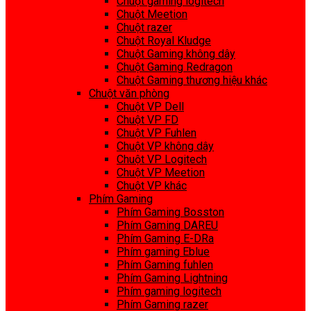
Chuột gaming logitech
Chuột Meetion
Chuột razer
Chuột Royal Kludge
Chuột Gaming không dây
Chuột Gaming Redragon
Chuột Gaming thương hiệu khác
Chuột văn phòng
Chuột VP Dell
Chuột VP FD
Chuột VP Fuhlen
Chuột VP không dây
Chuột VP Logitech
Chuột VP Meetion
Chuột VP khác
Phím Gaming
Phím Gaming Bosston
Phím Gaming DAREU
Phím Gaming E-DRa
Phím gaming Eblue
Phím Gaming fuhlen
Phím Gaming Lightning
Phím gaming logitech
Phím Gaming razer