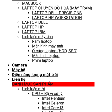
MACBOOK
LAPTOP CHUYÊN ĐỒ HỌA (MÁY TRẠM)
LAPTOP DELL PRECISIONS
LAPTOP HP WORKSTATION
LAPTOP DELL
LAPTOP HP
LAPTOP IBM
Linh kiện máy tính
Ram laptop
Màn hình máy tính
Ổ cứng laptop (HDD, SSD)
Màn hình laptop
Phím laptop
Camera
Máy bộ
Điện năng lượng mặt trời
Liên hệ
DANH MỤC SẢN PHẨM
Linh kiện mới
CPU – Bộ vi xử lý
Intel Pentium
Intel Celeron
Intel Core I3