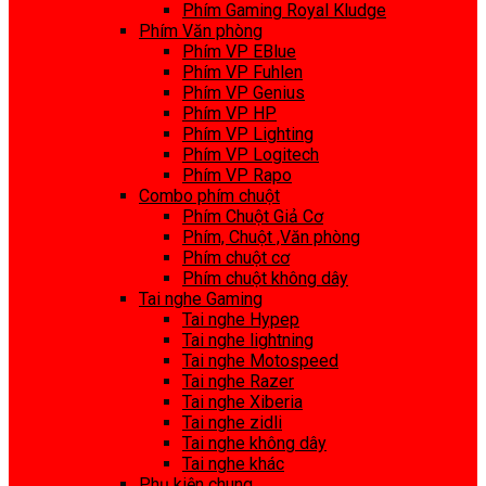
Phím Gaming Royal Kludge
Phím Văn phòng
Phím VP EBlue
Phím VP Fuhlen
Phím VP Genius
Phím VP HP
Phím VP Lighting
Phím VP Logitech
Phím VP Rapo
Combo phím chuột
Phím Chuột Giả Cơ
Phím, Chuột ,Văn phòng
Phím chuột cơ
Phím chuột không dây
Tai nghe Gaming
Tai nghe Hypep
Tai nghe lightning
Tai nghe Motospeed
Tai nghe Razer
Tai nghe Xiberia
Tai nghe zidli
Tai nghe không dây
Tai nghe khác
Phụ kiện chung