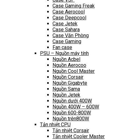
Case Gaming Freak
Case Aerocool
Case Deepcool
Case Jetek
Case Sahara
Case Văn Phòng
Case Gaming
Fan case
PSU – Nguồn máy tính
Nguồn Acbel
Nguồn Aerocoo
Nguồn Cool Master
Nguồn Corsair
Nguồn Gigabyte
Nguồn Sama
Nguồn Jetek
Nguồn dưới 400W
Nguồn 400W – 600W
Nguồn 600-800W
Nguồn trên800W
Tản nhiệt CPU
Tản nhiệt Corsair
Tản nhiệt Cooler Master