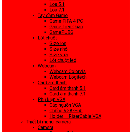
Loa 5.1
Loa 7.1
Tay cầm Game
Game FIFA 4 PC
Game Liên Quân
GamePUBG
Lót chuột
Size lớn
Size nhỏ
Size vừa
Lót chuột led
Webcam
Webcam Colorvis
Webcam Logitech
Card âm thanh
Card âm thanh 5.1
Card âm thanh 7.1
Phụ kiện VGA
Cáp nguồn VGA
Chống VGA-Hub
Holder – RiserCable VGA
Thiết bị mạng, camera
Camera