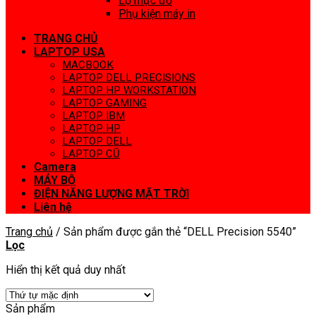
Lọ mực đổ
Phụ kiện máy in
TRANG CHỦ
LAPTOP USA
MACBOOK
LAPTOP DELL PRECISIONS
LAPTOP HP WORKSTATION
LAPTOP GAMING
LAPTOP IBM
LAPTOP HP
LAPTOP DELL
LAPTOP CŨ
Camera
MÁY BỘ
ĐIỆN NĂNG LƯỢNG MẶT TRỜI
Liên hệ
Trang chủ
/
Sản phẩm được gắn thẻ “DELL Precision 5540”
Lọc
Hiển thị kết quả duy nhất
Sản phẩm