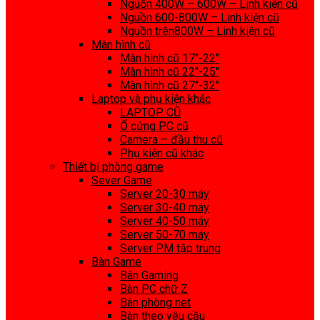
Nguồn 400W – 600W – Linh kiện cũ
Nguồn 600-800W – Linh kiện cũ
Nguồn trên800W – Linh kiện cũ
Màn hình cũ
Màn hình cũ 17″-22″
Màn hình cũ 22″-25″
Màn hình cũ 27″-32″
Laptop và phụ kiện khác
LAPTOP CŨ
Ổ cứng PC cũ
Camera – đầu thu cũ
Phụ kiện cũ khác
Thiết bị phòng game
Sever Game
Server 20-30 máy
Server 30-40 máy
Server 40-50 máy
Server 50-70 máy
Server PM tập trung
Bàn Game
Bàn Gaming
Bàn PC chữ Z
Bàn phòng net
Bàn theo yêu cầu