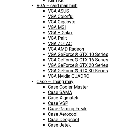
Ram Kit
VGA – card màn hình
VGA ASUS
VGA Colorful
VGA Gigabyte
VGA MSI
VGA – Galax
VGA Palit
VGA ZOTAC
VGA AMD Radeon
VGA GeForce® GTX 10 Series
VGA GeForce® GTX 16 Series
VGA GeForce® GTX 20 Series
VGA GeForce® RTX 30 Series
VGA Nvidia QUADRO
Case – Thùng máy
Case Cooler Master
Case SAMA
Case Xigmatek
Case VSP
Case Gaming Freak
Case Aerocool
Case Deepcool
Case Jetek