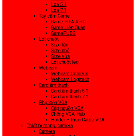
Loa 5.1
Loa 7.1
Tay cầm Game
Game FIFA 4 PC
Game Liên Quân
GamePUBG
Lót chuột
Size lớn
Size nhỏ
Size vừa
Lót chuột led
Webcam
Webcam Colorvis
Webcam Logitech
Card âm thanh
Card âm thanh 5.1
Card âm thanh 7.1
Phụ kiện VGA
Cáp nguồn VGA
Chống VGA-Hub
Holder – RiserCable VGA
Thiết bị mạng, camera
Camera