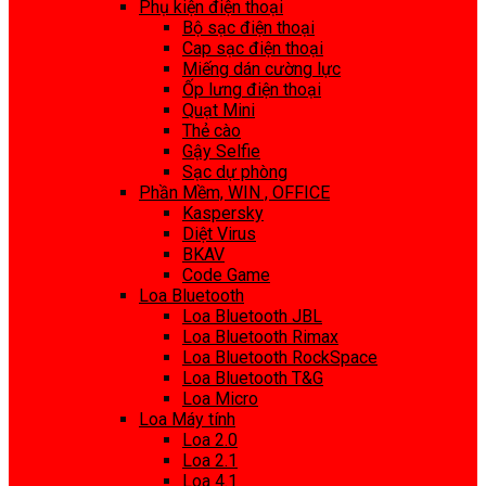
Phụ kiện điện thoại
Bộ sạc điện thoại
Cap sạc điện thoại
Miếng dán cường lực
Ốp lưng điện thoại
Quạt Mini
Thẻ cào
Gậy Selfie
Sạc dự phòng
Phần Mềm, WIN , OFFICE
Kaspersky
Diệt Virus
BKAV
Code Game
Loa Bluetooth
Loa Bluetooth JBL
Loa Bluetooth Rimax
Loa Bluetooth RockSpace
Loa Bluetooth T&G
Loa Micro
Loa Máy tính
Loa 2.0
Loa 2.1
Loa 4.1