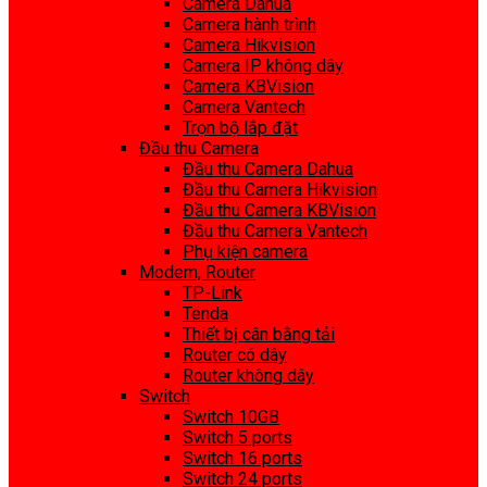
Camera Dahua
Camera hành trình
Camera Hikvision
Camera IP không dây
Camera KBVision
Camera Vantech
Trọn bộ lắp đặt
Đầu thu Camera
Đầu thu Camera Dahua
Đầu thu Camera Hikvision
Đầu thu Camera KBVision
Đầu thu Camera Vantech
Phụ kiện camera
Modem, Router
TP-Link
Tenda
Thiết bị cân bằng tải
Router có dây
Router không dây
Switch
Switch 10GB
Switch 5 ports
Switch 16 ports
Switch 24 ports