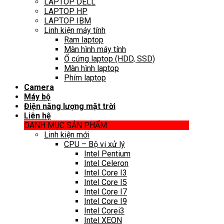
LAPTOP DELL
LAPTOP HP
LAPTOP IBM
Linh kiện máy tính
Ram laptop
Màn hình máy tính
Ổ cứng laptop (HDD, SSD)
Màn hình laptop
Phím laptop
Camera
Máy bộ
Điện năng lượng mặt trời
Liên hệ
DANH MỤC SẢN PHẨM
Linh kiện mới
CPU – Bộ vi xử lý
Intel Pentium
Intel Celeron
Intel Core I3
Intel Core I5
Intel Core I7
Intel Core I9
Intel Corei3
Intel XEON