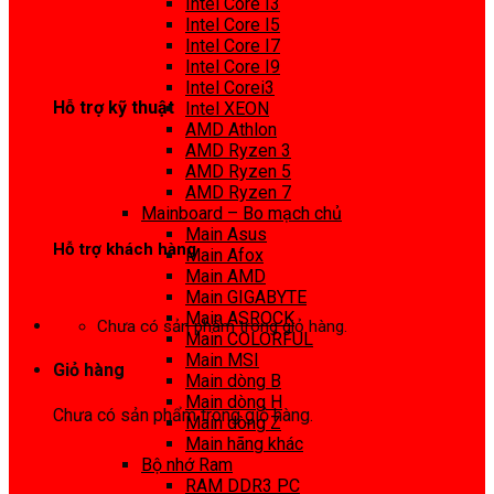
Intel Core I3
0972 413 307
Intel Core I5
Intel Core I7
Intel Core I9
Intel Corei3
Hỗ trợ kỹ thuật
Intel XEON
AMD Athlon
0974 816 737
AMD Ryzen 3
AMD Ryzen 5
AMD Ryzen 7
Mainboard – Bo mạch chủ
Main Asus
Hỗ trợ khách hàng
Main Afox
Main AMD
0983425737
Main GIGABYTE
Main ASROCK
Chưa có sản phẩm trong giỏ hàng.
Main COLORFUL
Main MSI
Giỏ hàng
Main dòng B
Main dòng H
Chưa có sản phẩm trong giỏ hàng.
Main dòng Z
Main hãng khác
Bộ nhớ Ram
RAM DDR3 PC