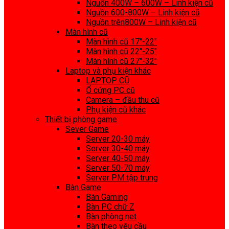
Nguồn 400W – 600W – Linh kiện cũ
Nguồn 600-800W – Linh kiện cũ
Nguồn trên800W – Linh kiện cũ
Màn hình cũ
Màn hình cũ 17″-22″
Màn hình cũ 22″-25″
Màn hình cũ 27″-32″
Laptop và phụ kiện khác
LAPTOP CŨ
Ổ cứng PC cũ
Camera – đầu thu cũ
Phụ kiện cũ khác
Thiết bị phòng game
Sever Game
Server 20-30 máy
Server 30-40 máy
Server 40-50 máy
Server 50-70 máy
Server PM tập trung
Bàn Game
Bàn Gaming
Bàn PC chữ Z
Bàn phòng net
Bàn theo yêu cầu