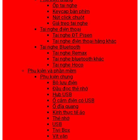
Ốp tai nghe
Keycap bàn phím
Nút click chuột
Giá treo tai nghe
Tai nghe điện thoại
Tai nghe ĐT Pisen
Tai nghe điện thoại hãng khác
Tai nghe Bluetooth
Tai nghe Remax
Tai nghe bluetooth khác
Tai nghe Hoco
Phụ kiện và phần mềm
Phụ kiện chung
Bộ lưu điện
Đầu đọc thẻ nhớ
Hub USB
Ổ cắm điện có USB
Ổ đĩa quang
Kính thực tế ảo
Thẻ nhớ
USB
Tivi Box
Vít vặn