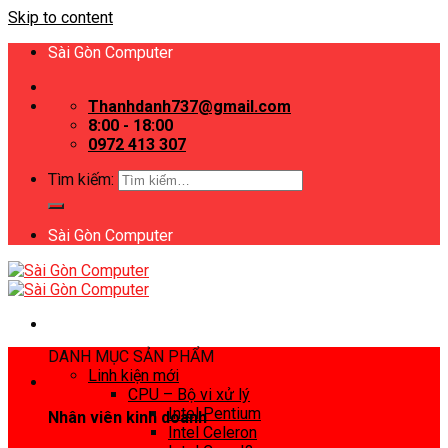
Skip to content
Sài Gòn Computer
Thanhdanh737@gmail.com
8:00 - 18:00
0972 413 307
Tìm kiếm:
Sài Gòn Computer
DANH MỤC SẢN PHẨM
Linh kiện mới
CPU – Bộ vi xử lý
Intel Pentium
Nhân viên kinh doanh
Intel Celeron