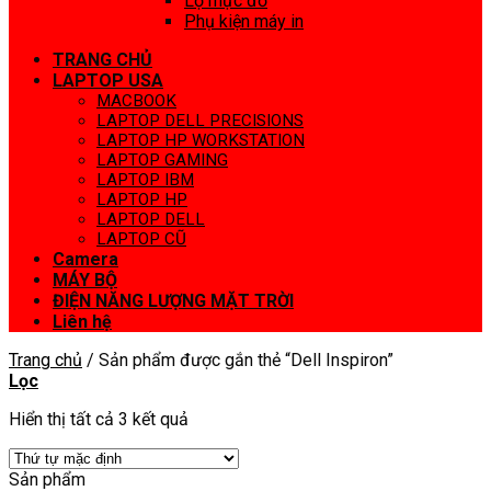
Lọ mực đổ
Phụ kiện máy in
TRANG CHỦ
LAPTOP USA
MACBOOK
LAPTOP DELL PRECISIONS
LAPTOP HP WORKSTATION
LAPTOP GAMING
LAPTOP IBM
LAPTOP HP
LAPTOP DELL
LAPTOP CŨ
Camera
MÁY BỘ
ĐIỆN NĂNG LƯỢNG MẶT TRỜI
Liên hệ
Trang chủ
/
Sản phẩm được gắn thẻ “Dell Inspiron”
Lọc
Hiển thị tất cả 3 kết quả
Sản phẩm