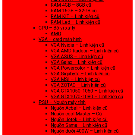
RAM 4GB – 8GB cũ
RAM 16GB – 32GB cũ
RAM KIT – Linh kiện cũ
RAM Led – Linh kiện cũ
CPU – Bộ vi xử lý
AMD
VGA – card màn hình
VGA Nvidia – Linh kiện cũ
VGA AMD Radeon – Linh kiện cũ
VGA ASUS – Linh kiện cũ
VGA Galax – Linh kiện cũ
VGA Powercolor – Linh kiện cũ
VGA Gigabyte – Linh kiện cũ
VGA MSI – Linh kiện cũ
VGA ZOTAC – Linh kiện cũ
VGA GTX1050-1060 – Linh kiện cũ
VGA GTX1070-1080 – Linh kiện cũ
PSU – Nguồn máy tính
Nguồn Acbel – Linh kiện cũ
Nguồn cool Master – Cũ
Nguồn Jetek – Linh kiện cũ
Nguồn Sama – Linh kiện cũ
Nguồn dưới 400W – Linh kiện cũ