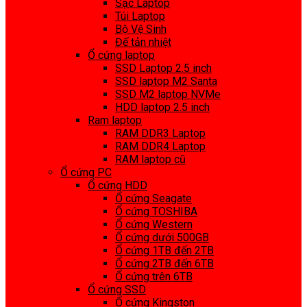
Sạc Laptop
Túi Laptop
Bộ Vệ Sinh
Đế tản nhiệt
Ổ cứng laptop
SSD Laptop 2.5 inch
SSD laptop M2 Santa
SSD M2 laptop NVMe
HDD laptop 2.5 inch
Ram laptop
RAM DDR3 Laptop
RAM DDR4 Laptop
RAM laptop cũ
Ổ cứng PC
Ổ cứng HDD
Ổ cứng Seagate
Ổ cứng TOSHIBA
Ổ cứng Western
Ổ cứng dưới 500GB
Ổ cứng 1TB đến 2TB
Ổ cứng 2TB đến 6TB
Ổ cứng trên 6TB
Ổ cứng SSD
Ổ cứng Kingston