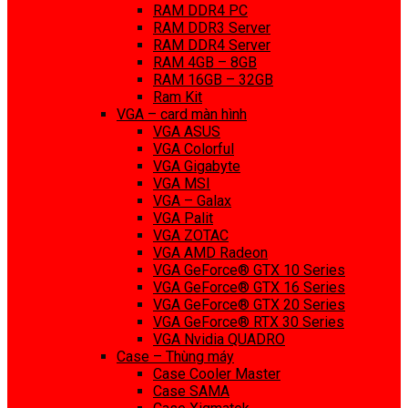
RAM DDR4 PC
RAM DDR3 Server
RAM DDR4 Server
RAM 4GB – 8GB
RAM 16GB – 32GB
Ram Kit
VGA – card màn hình
VGA ASUS
VGA Colorful
VGA Gigabyte
VGA MSI
VGA – Galax
VGA Palit
VGA ZOTAC
VGA AMD Radeon
VGA GeForce® GTX 10 Series
VGA GeForce® GTX 16 Series
VGA GeForce® GTX 20 Series
VGA GeForce® RTX 30 Series
VGA Nvidia QUADRO
Case – Thùng máy
Case Cooler Master
Case SAMA