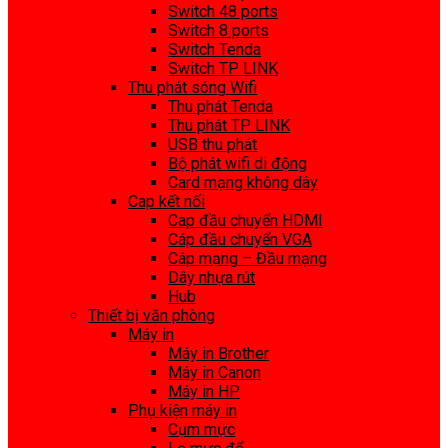
Switch 48 ports
Switch 8 ports
Switch Tenda
Switch TP LINK
Thu phát sóng Wifi
Thu phát Tenda
Thu phát TP LINK
USB thu phát
Bộ phát wifi di động
Card mạng không dây
Cap kết nối
Cap đầu chuyển HDMI
Cáp đầu chuyển VGA
Cáp mạng – Đầu mạng
Dây nhựa rút
Hub
Thiết bị văn phòng
Máy in
Máy in Brother
Máy in Canon
Máy in HP
Phụ kiện máy in
Cụm mực