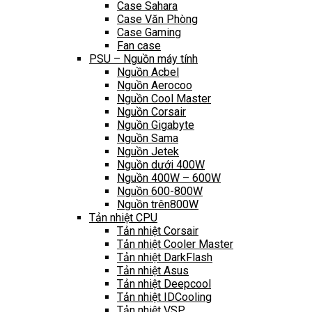
Case Sahara
Case Văn Phòng
Case Gaming
Fan case
PSU – Nguồn máy tính
Nguồn Acbel
Nguồn Aerocoo
Nguồn Cool Master
Nguồn Corsair
Nguồn Gigabyte
Nguồn Sama
Nguồn Jetek
Nguồn dưới 400W
Nguồn 400W – 600W
Nguồn 600-800W
Nguồn trên800W
Tản nhiệt CPU
Tản nhiệt Corsair
Tản nhiệt Cooler Master
Tản nhiệt DarkFlash
Tản nhiệt Asus
Tản nhiệt Deepcool
Tản nhiệt IDCooling
Tản nhiệt VSP