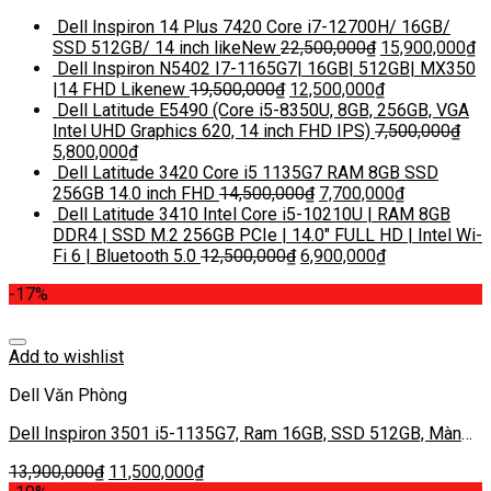
Dell Inspiron 14 Plus 7420 Core i7-12700H/ 16GB/
SSD 512GB/ 14 inch likeNew
22,500,000
₫
15,900,000
₫
Dell Inspiron N5402 I7-1165G7| 16GB| 512GB| MX350
|14 FHD Likenew
19,500,000
₫
12,500,000
₫
Dell Latitude E5490 (Core i5-8350U, 8GB, 256GB, VGA
Intel UHD Graphics 620, 14 inch FHD IPS)
7,500,000
₫
5,800,000
₫
Dell Latitude 3420 Core i5 1135G7 RAM 8GB SSD
256GB 14.0 inch FHD
14,500,000
₫
7,700,000
₫
Dell Latitude 3410 Intel Core i5-10210U | RAM 8GB
DDR4 | SSD M.2 256GB PCIe | 14.0″ FULL HD | Intel Wi-
Fi 6 | Bluetooth 5.0
12,500,000
₫
6,900,000
₫
-17%
Add to wishlist
Dell Văn Phòng
Dell Inspiron 3501 i5-1135G7, Ram 16GB, SSD 512GB, Màn
14.6″ FHD ips
13,900,000
₫
11,500,000
₫