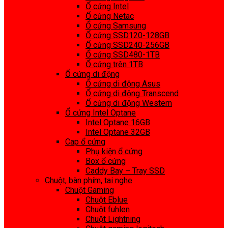
Ổ cứng Intel
Ổ cứng Netac
Ổ cứng Samsung
Ổ cứng SSD120-128GB
Ổ cứng SSD240-256GB
Ổ cứng SSD480-1TB
Ổ cứng trên 1TB
Ổ cứng di động
Ổ cứng di động Asus
Ổ cứng di động Transcend
Ổ cứng di động Western
Ổ cứng Intel Optane
Intel Optane 16GB
Intel Optane 32GB
Cap ổ cứng
Phụ kiện ổ cứng
Box ổ cứng
Caddy Bay – Tray SSD
Chuột, bàn phím, tai nghe
Chuột Gaming
Chuột Eblue
Chuột fuhlen
Chuột Lightning