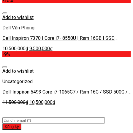
-10%
Add to wishlist
Dell Văn Phòng
Dell Inspiron 7370 | Core i7- 8550U | Ram 16GB | SSD
256GB| Màn 14 inch FHD IPS
10,500,000
₫
9,500,000
₫
-9%
Add to wishlist
Uncategorized
Dell-Inspiron 5493 Core i7-1065G7 / Ram 16G / SSD 500G /
NVIDIA GeForce MX230 / Màn 14 inch FHD IPS
11,500,000
₫
10,500,000
₫