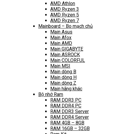
AMD Athlon
AMD Ryzen 3
AMD Ryzen 5
AMD Ryzen 7
Mainboard – Bo mạch chủ
Main Asus
Main Afox
Main AMD
Main GIGABYTE
Main ASROCK
Main COLORFUL
Main MSI
Main dòng B
Main dòng H
Main dòng Z
Main hãng khác
Bộ nhớ Ram
RAM DDR3 PC
RAM DDR4 PC
RAM DDR3 Server
RAM DDR4 Server
RAM 4GB – 8GB
RAM 16GB – 32GB