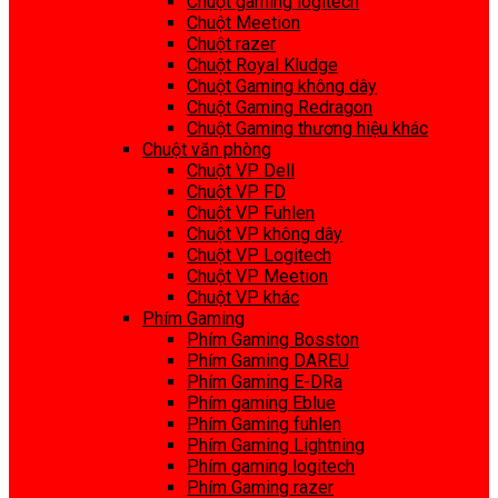
Chuột gaming logitech
Chuột Meetion
Chuột razer
Chuột Royal Kludge
Chuột Gaming không dây
Chuột Gaming Redragon
Chuột Gaming thương hiệu khác
Chuột văn phòng
Chuột VP Dell
Chuột VP FD
Chuột VP Fuhlen
Chuột VP không dây
Chuột VP Logitech
Chuột VP Meetion
Chuột VP khác
Phím Gaming
Phím Gaming Bosston
Phím Gaming DAREU
Phím Gaming E-DRa
Phím gaming Eblue
Phím Gaming fuhlen
Phím Gaming Lightning
Phím gaming logitech
Phím Gaming razer