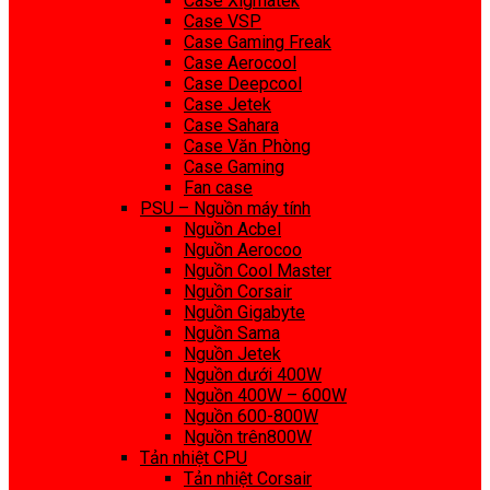
Case Xigmatek
Case VSP
Case Gaming Freak
Case Aerocool
Case Deepcool
Case Jetek
Case Sahara
Case Văn Phòng
Case Gaming
Fan case
PSU – Nguồn máy tính
Nguồn Acbel
Nguồn Aerocoo
Nguồn Cool Master
Nguồn Corsair
Nguồn Gigabyte
Nguồn Sama
Nguồn Jetek
Nguồn dưới 400W
Nguồn 400W – 600W
Nguồn 600-800W
Nguồn trên800W
Tản nhiệt CPU
Tản nhiệt Corsair