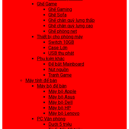
Ghế Game
Ghế Gaming
Ghế Sofa
Ghế chân quỳ lưng thấp
Ghế chân quỳ lưng cao
Ghế phòng net
Thiết bị cho phòng máy
Switch 10GB
Case Lớn
USB thu phát
Phụ kiện khác
Đế bắt Mainboard
Nút nguồn
Tranh Game
Máy tính để bàn
Máy bộ để bàn
Máy bộ Apple
Máy bộ Asus
Máy bộ Dell
Máy bộ HP
Máy bộ Lenovo
PC Văn phòng
Dưới 5 triệu