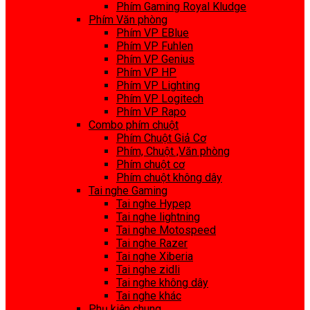
Phím Gaming Royal Kludge
Phím Văn phòng
Phím VP EBlue
Phím VP Fuhlen
Phím VP Genius
Phím VP HP
Phím VP Lighting
Phím VP Logitech
Phím VP Rapo
Combo phím chuột
Phím Chuột Giả Cơ
Phím, Chuột ,Văn phòng
Phím chuột cơ
Phím chuột không dây
Tai nghe Gaming
Tai nghe Hypep
Tai nghe lightning
Tai nghe Motospeed
Tai nghe Razer
Tai nghe Xiberia
Tai nghe zidli
Tai nghe không dây
Tai nghe khác
Phụ kiện chung