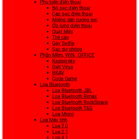
Phụ kiện điện thoại
Bộ sạc điện thoại
Cap sạc điện thoại
Miếng dán cường lực
Ốp lưng điện thoại
Quạt Mini
Thẻ cào
Gậy Selfie
Sạc dự phòng
Phần Mềm, WIN , OFFICE
Kaspersky
Diệt Virus
BKAV
Code Game
Loa Bluetooth
Loa Bluetooth JBL
Loa Bluetooth Rimax
Loa Bluetooth RockSpace
Loa Bluetooth T&G
Loa Micro
Loa Máy tính
Loa 2.0
Loa 2.1
Loa 4.1