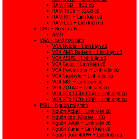
RAM 4GB – 8GB cũ
RAM 16GB – 32GB cũ
RAM KIT – Linh kiện cũ
RAM Led – Linh kiện cũ
CPU – Bộ vi xử lý
AMD
VGA – card màn hình
VGA Nvidia – Linh kiện cũ
VGA AMD Radeon – Linh kiện cũ
VGA ASUS – Linh kiện cũ
VGA Galax – Linh kiện cũ
VGA Powercolor – Linh kiện cũ
VGA Gigabyte – Linh kiện cũ
VGA MSI – Linh kiện cũ
VGA ZOTAC – Linh kiện cũ
VGA GTX1050-1060 – Linh kiện cũ
VGA GTX1070-1080 – Linh kiện cũ
PSU – Nguồn máy tính
Nguồn Acbel – Linh kiện cũ
Nguồn cool Master – Cũ
Nguồn Jetek – Linh kiện cũ
Nguồn Sama – Linh kiện cũ
Nguồn dưới 400W – Linh kiện cũ