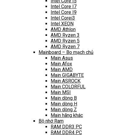
Intel Core I5
Intel Core I7
Intel Core I9
Intel Corei3
Intel XEON
AMD Athlon
AMD Ryzen 3
AMD Ryzen 5
AMD Ryzen 7
Mainboard – Bo mạch chủ
Main Asus
Main Afox
Main AMD
Main GIGABYTE
Main ASROCK
Main COLORFUL
Main MSI
Main dòng B
Main dòng H
Main dòng Z
Main hãng khác
Bộ nhớ Ram
RAM DDR3 PC
RAM DDR4 PC