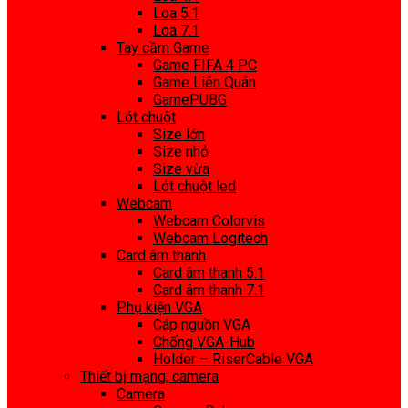
Loa 5.1
Loa 7.1
Tay cầm Game
Game FIFA 4 PC
Game Liên Quân
GamePUBG
Lót chuột
Size lớn
Size nhỏ
Size vừa
Lót chuột led
Webcam
Webcam Colorvis
Webcam Logitech
Card âm thanh
Card âm thanh 5.1
Card âm thanh 7.1
Phụ kiện VGA
Cáp nguồn VGA
Chống VGA-Hub
Holder – RiserCable VGA
Thiết bị mạng, camera
Camera