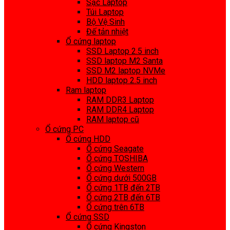
Sạc Laptop
Túi Laptop
Bộ Vệ Sinh
Đế tản nhiệt
Ổ cứng laptop
SSD Laptop 2.5 inch
SSD laptop M2 Santa
SSD M2 laptop NVMe
HDD laptop 2.5 inch
Ram laptop
RAM DDR3 Laptop
RAM DDR4 Laptop
RAM laptop cũ
Ổ cứng PC
Ổ cứng HDD
Ổ cứng Seagate
Ổ cứng TOSHIBA
Ổ cứng Western
Ổ cứng dưới 500GB
Ổ cứng 1TB đến 2TB
Ổ cứng 2TB đến 6TB
Ổ cứng trên 6TB
Ổ cứng SSD
Ổ cứng Kingston