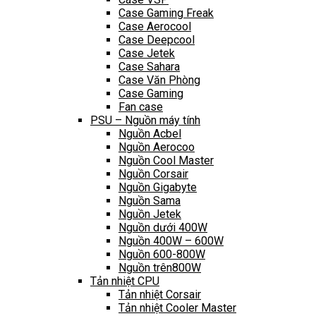
Case Gaming Freak
Case Aerocool
Case Deepcool
Case Jetek
Case Sahara
Case Văn Phòng
Case Gaming
Fan case
PSU – Nguồn máy tính
Nguồn Acbel
Nguồn Aerocoo
Nguồn Cool Master
Nguồn Corsair
Nguồn Gigabyte
Nguồn Sama
Nguồn Jetek
Nguồn dưới 400W
Nguồn 400W – 600W
Nguồn 600-800W
Nguồn trên800W
Tản nhiệt CPU
Tản nhiệt Corsair
Tản nhiệt Cooler Master