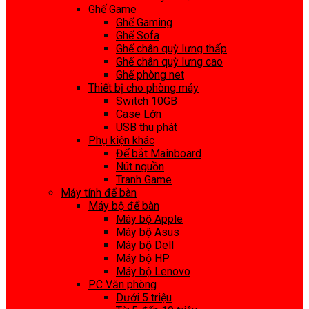
Ghế Game
Ghế Gaming
Ghế Sofa
Ghế chân quỳ lưng thấp
Ghế chân quỳ lưng cao
Ghế phòng net
Thiết bị cho phòng máy
Switch 10GB
Case Lớn
USB thu phát
Phụ kiện khác
Đế bắt Mainboard
Nút nguồn
Tranh Game
Máy tính để bàn
Máy bộ để bàn
Máy bộ Apple
Máy bộ Asus
Máy bộ Dell
Máy bộ HP
Máy bộ Lenovo
PC Văn phòng
Dưới 5 triệu