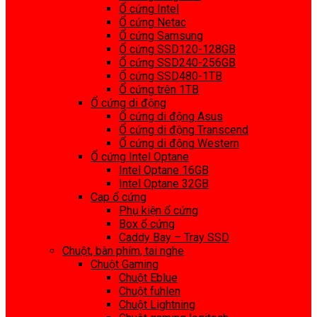
Ổ cứng Intel
Ổ cứng Netac
Ổ cứng Samsung
Ổ cứng SSD120-128GB
Ổ cứng SSD240-256GB
Ổ cứng SSD480-1TB
Ổ cứng trên 1TB
Ổ cứng di động
Ổ cứng di động Asus
Ổ cứng di động Transcend
Ổ cứng di động Western
Ổ cứng Intel Optane
Intel Optane 16GB
Intel Optane 32GB
Cap ổ cứng
Phụ kiện ổ cứng
Box ổ cứng
Caddy Bay – Tray SSD
Chuột, bàn phím, tai nghe
Chuột Gaming
Chuột Eblue
Chuột fuhlen
Chuột Lightning