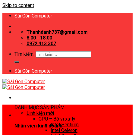
Skip to content
Sài Gòn Computer
Thanhdanh737@gmail.com
8:00 - 18:00
0972 413 307
Tìm kiếm:
Sài Gòn Computer
DANH MỤC SẢN PHẨM
Linh kiện mới
CPU – Bộ vi xử lý
Intel Pentium
Nhân viên kinh doanh
Intel Celeron