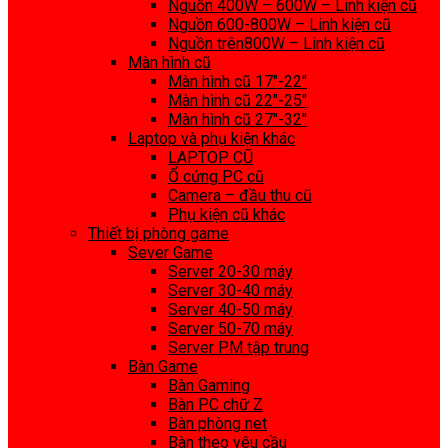
Nguồn 400W – 600W – Linh kiện cũ
Nguồn 600-800W – Linh kiện cũ
Nguồn trên800W – Linh kiện cũ
Màn hình cũ
Màn hình cũ 17″-22″
Màn hình cũ 22″-25″
Màn hình cũ 27″-32″
Laptop và phụ kiện khác
LAPTOP CŨ
Ổ cứng PC cũ
Camera – đầu thu cũ
Phụ kiện cũ khác
Thiết bị phòng game
Sever Game
Server 20-30 máy
Server 30-40 máy
Server 40-50 máy
Server 50-70 máy
Server PM tập trung
Bàn Game
Bàn Gaming
Bàn PC chữ Z
Bàn phòng net
Bàn theo yêu cầu