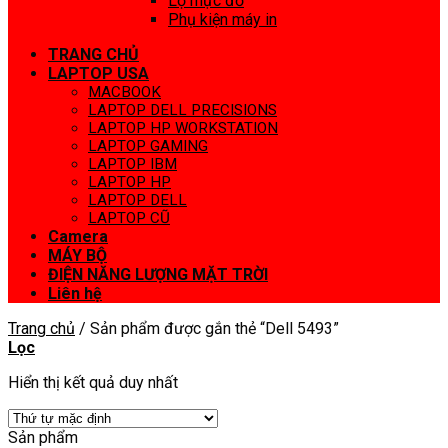
Lọ mực đổ
Phụ kiện máy in
TRANG CHỦ
LAPTOP USA
MACBOOK
LAPTOP DELL PRECISIONS
LAPTOP HP WORKSTATION
LAPTOP GAMING
LAPTOP IBM
LAPTOP HP
LAPTOP DELL
LAPTOP CŨ
Camera
MÁY BỘ
ĐIỆN NĂNG LƯỢNG MẶT TRỜI
Liên hệ
Trang chủ
/
Sản phẩm được gắn thẻ “Dell 5493”
Lọc
Hiển thị kết quả duy nhất
Sản phẩm