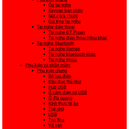
Ốp tai nghe
Keycap bàn phím
Nút click chuột
Giá treo tai nghe
Tai nghe điện thoại
Tai nghe ĐT Pisen
Tai nghe điện thoại hãng khác
Tai nghe Bluetooth
Tai nghe Remax
Tai nghe bluetooth khác
Tai nghe Hoco
Phụ kiện và phần mềm
Phụ kiện chung
Bộ lưu điện
Đầu đọc thẻ nhớ
Hub USB
Ổ cắm điện có USB
Ổ đĩa quang
Kính thực tế ảo
Thẻ nhớ
USB
Tivi Box
Vít vặn