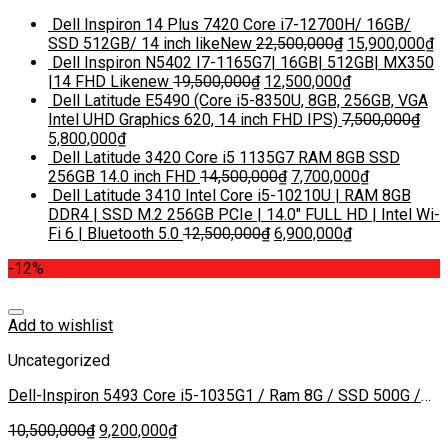
Dell Inspiron 14 Plus 7420 Core i7-12700H/ 16GB/
SSD 512GB/ 14 inch likeNew
22,500,000
₫
15,900,000
₫
Dell Inspiron N5402 I7-1165G7| 16GB| 512GB| MX350
|14 FHD Likenew
19,500,000
₫
12,500,000
₫
Dell Latitude E5490 (Core i5-8350U, 8GB, 256GB, VGA
Intel UHD Graphics 620, 14 inch FHD IPS)
7,500,000
₫
5,800,000
₫
Dell Latitude 3420 Core i5 1135G7 RAM 8GB SSD
256GB 14.0 inch FHD
14,500,000
₫
7,700,000
₫
Dell Latitude 3410 Intel Core i5-10210U | RAM 8GB
DDR4 | SSD M.2 256GB PCIe | 14.0″ FULL HD | Intel Wi-
Fi 6 | Bluetooth 5.0
12,500,000
₫
6,900,000
₫
-12%
Add to wishlist
Uncategorized
Dell-Inspiron 5493 Core i5-1035G1 / Ram 8G / SSD 500G /
NVIDIA GeForce MX230 / Màn 14 inch FHD IPS
10,500,000
₫
9,200,000
₫