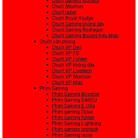
Chuột gaming logitech
Chuột Meetion
Chuột razer
Chuột Royal Kludge
Chuột Gaming không dây
Chuột Gaming Redragon
Chuột Gaming thương hiệu khác
Chuột văn phòng
Chuột VP Dell
Chuột VP FD
Chuột VP Fuhlen
Chuột VP không dây
Chuột VP Logitech
Chuột VP Meetion
Chuột VP khác
Phím Gaming
Phím Gaming Bosston
Phím Gaming DAREU
Phím Gaming E-DRa
Phím gaming Eblue
Phím Gaming fuhlen
Phím Gaming Lightning
Phím gaming logitech
Phím Gaming razer