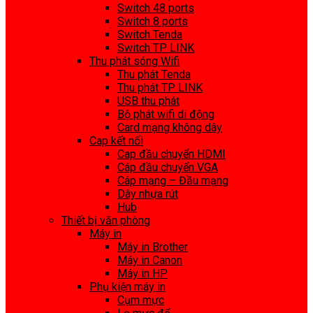
Switch 48 ports
Switch 8 ports
Switch Tenda
Switch TP LINK
Thu phát sóng Wifi
Thu phát Tenda
Thu phát TP LINK
USB thu phát
Bộ phát wifi di động
Card mạng không dây
Cap kết nối
Cap đầu chuyển HDMI
Cáp đầu chuyển VGA
Cáp mạng – Đầu mạng
Dây nhựa rút
Hub
Thiết bị văn phòng
Máy in
Máy in Brother
Máy in Canon
Máy in HP
Phụ kiện máy in
Cụm mực