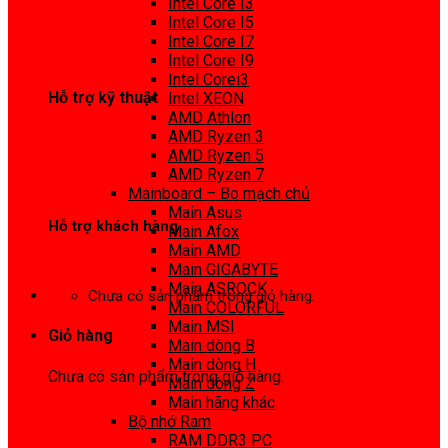
Intel Core I3
0972 413 307
Intel Core I5
Intel Core I7
Intel Core I9
Intel Corei3
Hỗ trợ kỹ thuật
Intel XEON
AMD Athlon
0974 816 737
AMD Ryzen 3
AMD Ryzen 5
AMD Ryzen 7
Mainboard – Bo mạch chủ
Main Asus
Hỗ trợ khách hàng
Main Afox
Main AMD
0983425737
Main GIGABYTE
Main ASROCK
Chưa có sản phẩm trong giỏ hàng.
Main COLORFUL
Main MSI
Giỏ hàng
Main dòng B
Main dòng H
Chưa có sản phẩm trong giỏ hàng.
Main dòng Z
Main hãng khác
Bộ nhớ Ram
RAM DDR3 PC