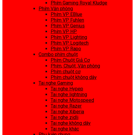
Phím Gaming Royal Kludge
Phím Văn phòng
Phím VP EBlue
Phím VP Fuhlen
Phím VP Genius
Phím VP HP
Phím VP Lighting
Phím VP Logitech
Phím VP Rapo
Combo phím chuột
Phím Chuột Giả Cơ
Phím, Chuột ,Văn phòng
Phím chuột cơ
Phím chuột không dây
Tai nghe Gaming
Tai nghe Hypep
Tai nghe lightning
Tai nghe Motospeed
Tai nghe Razer
Tai nghe Xiberia
Tai nghe zidli
Tai nghe không dây
Tai nghe khác
Phụ kiện chung