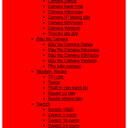
Camera Dahua
Camera hành trình
Camera Hikvision
Camera IP không dây
Camera KBVision
Camera Vantech
Trọn bộ lắp đặt
Đầu thu Camera
Đầu thu Camera Dahua
Đầu thu Camera Hikvision
Đầu thu Camera KBVision
Đầu thu Camera Vantech
Phụ kiện camera
Modem, Router
TP-Link
Tenda
Thiết bị cân bằng tải
Router có dây
Router không dây
Switch
Switch 10GB
Switch 5 ports
Switch 16 ports
Switch 24 ports