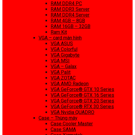
RAM DDR4 PC
RAM DDR3 Server
RAM DDR4 Server
RAM 4GB – 8GB
RAM 16GB – 32GB
Ram Kit
VGA – card màn hình
VGA ASUS
VGA Colorful
VGA Gigabyte
VGA MSI
VGA – Galax
VGA Palit
VGA ZOTAC
VGA AMD Radeon
VGA GeForce® GTX 10 Series
VGA GeForce® GTX 16 Series
VGA GeForce® GTX 20 Series
VGA GeForce® RTX 30 Series
VGA Nvidia QUADRO
Case – Thùng máy
Case Cooler Master
Case SAMA