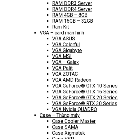
RAM DDR3 Server
RAM DDR4 Server
RAM 4GB – 8GB
RAM 16GB – 32GB
Ram Kit
VGA – card màn hình
VGA ASUS
VGA Colorful
VGA Gigabyte
VGA MSI
VGA – Galax
VGA Palit
VGA ZOTAC
VGA AMD Radeon
VGA GeForce® GTX 10 Series
VGA GeForce® GTX 16 Series
VGA GeForce® GTX 20 Series
VGA GeForce® RTX 30 Series
VGA Nvidia QUADRO
Case – Thùng máy
Case Cooler Master
Case SAMA
Case Xigmatek
Case VSP