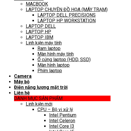
MACBOOK
LAPTOP CHUYÊN ĐỒ HỌA (MÁY TRẠM)
LAPTOP DELL PRECISIONS
LAPTOP HP WORKSTATION
LAPTOP DELL
LAPTOP HP
LAPTOP IBM
Linh kiện máy tính
Ram laptop
Màn hình máy tính
Ổ cứng laptop (HDD, SSD)
Màn hình laptop
Phím laptop
Camera
Máy bộ
Điện năng lượng mặt trời
Liên hệ
DANH MỤC SẢN PHẨM
Linh kiện mới
CPU – Bộ vi xử lý
Intel Pentium
Intel Celeron
Intel Core I3