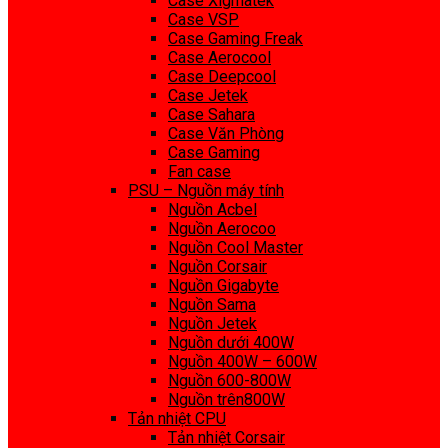
Case Xigmatek
Case VSP
Case Gaming Freak
Case Aerocool
Case Deepcool
Case Jetek
Case Sahara
Case Văn Phòng
Case Gaming
Fan case
PSU – Nguồn máy tính
Nguồn Acbel
Nguồn Aerocoo
Nguồn Cool Master
Nguồn Corsair
Nguồn Gigabyte
Nguồn Sama
Nguồn Jetek
Nguồn dưới 400W
Nguồn 400W – 600W
Nguồn 600-800W
Nguồn trên800W
Tản nhiệt CPU
Tản nhiệt Corsair