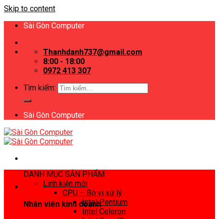
Skip to content
Sài Gòn Computer
Thanhdanh737@gmail.com
8:00 - 18:00
0972 413 307
Tìm kiếm:
Sài Gòn Computer
DANH MỤC SẢN PHẨM
Linh kiện mới
CPU – Bộ vi xử lý
Intel Pentium
Nhân viên kinh doanh
Intel Celeron