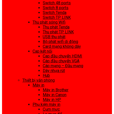
Switch 48 ports
Switch 8 ports
Switch Tenda
Switch TP LINK
Thu phát sóng Wifi
Thu phát Tenda
Thu phát TP LINK
USB thu phát
Bộ phát wifi di động
Card mạng không dây
Cap kết nối
Cap đầu chuyển HDMI
Cáp đầu chuyển VGA
Cáp mạng – Đầu mạng
Dây nhựa rút
Hub
Thiết bị văn phòng
Máy in
Máy in Brother
Máy in Canon
Máy in HP
Phụ kiện máy in
Cụm mực