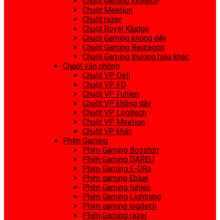
Chuột gaming logitech
Chuột Meetion
Chuột razer
Chuột Royal Kludge
Chuột Gaming không dây
Chuột Gaming Redragon
Chuột Gaming thương hiệu khác
Chuột văn phòng
Chuột VP Dell
Chuột VP FD
Chuột VP Fuhlen
Chuột VP không dây
Chuột VP Logitech
Chuột VP Meetion
Chuột VP khác
Phím Gaming
Phím Gaming Bosston
Phím Gaming DAREU
Phím Gaming E-DRa
Phím gaming Eblue
Phím Gaming fuhlen
Phím Gaming Lightning
Phím gaming logitech
Phím Gaming razer