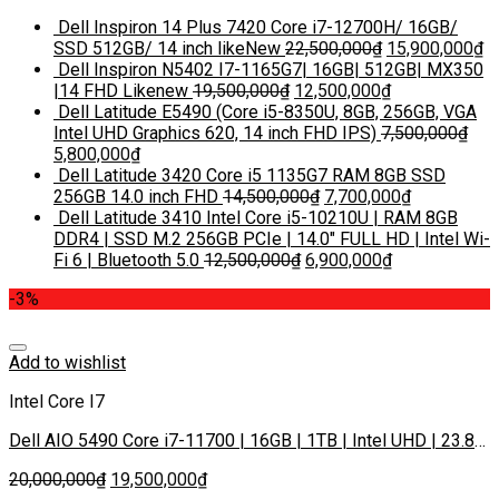
Dell Inspiron 14 Plus 7420 Core i7-12700H/ 16GB/
SSD 512GB/ 14 inch likeNew
22,500,000
₫
15,900,000
₫
Dell Inspiron N5402 I7-1165G7| 16GB| 512GB| MX350
|14 FHD Likenew
19,500,000
₫
12,500,000
₫
Dell Latitude E5490 (Core i5-8350U, 8GB, 256GB, VGA
Intel UHD Graphics 620, 14 inch FHD IPS)
7,500,000
₫
5,800,000
₫
Dell Latitude 3420 Core i5 1135G7 RAM 8GB SSD
256GB 14.0 inch FHD
14,500,000
₫
7,700,000
₫
Dell Latitude 3410 Intel Core i5-10210U | RAM 8GB
DDR4 | SSD M.2 256GB PCIe | 14.0″ FULL HD | Intel Wi-
Fi 6 | Bluetooth 5.0
12,500,000
₫
6,900,000
₫
-3%
Add to wishlist
Intel Core I7
Dell AIO 5490 Core i7-11700 | 16GB | 1TB | Intel UHD | 23.8
inch
20,000,000
₫
19,500,000
₫