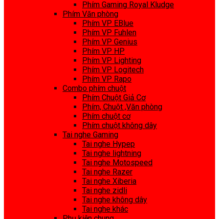
Phím Gaming Royal Kludge
Phím Văn phòng
Phím VP EBlue
Phím VP Fuhlen
Phím VP Genius
Phím VP HP
Phím VP Lighting
Phím VP Logitech
Phím VP Rapo
Combo phím chuột
Phím Chuột Giả Cơ
Phím, Chuột ,Văn phòng
Phím chuột cơ
Phím chuột không dây
Tai nghe Gaming
Tai nghe Hypep
Tai nghe lightning
Tai nghe Motospeed
Tai nghe Razer
Tai nghe Xiberia
Tai nghe zidli
Tai nghe không dây
Tai nghe khác
Phụ kiện chung