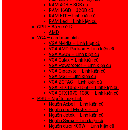
RAM 4GB – 8GB cũ
RAM 16GB – 32GB cũ
RAM KIT – Linh kiện cũ
RAM Led – Linh kiện cũ
CPU – Bộ vi xử lý
AMD
VGA – card màn hình
VGA Nvidia – Linh kiện cũ
VGA AMD Radeon – Linh kiện cũ
VGA ASUS – Linh kiện cũ
VGA Galax – Linh kiện cũ
VGA Powercolor – Linh kiện cũ
VGA Gigabyte – Linh kiện cũ
VGA MSI – Linh kiện cũ
VGA ZOTAC – Linh kiện cũ
VGA GTX1050-1060 – Linh kiện cũ
VGA GTX1070-1080 – Linh kiện cũ
PSU – Nguồn máy tính
Nguồn Acbel – Linh kiện cũ
Nguồn cool Master – Cũ
Nguồn Jetek – Linh kiện cũ
Nguồn Sama – Linh kiện cũ
Nguồn dưới 400W – Linh kiện cũ