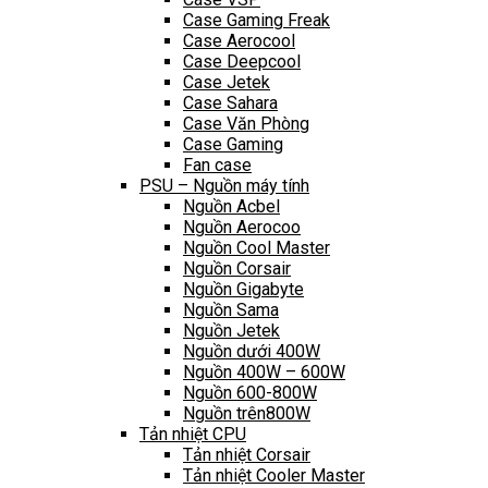
Case Gaming Freak
Case Aerocool
Case Deepcool
Case Jetek
Case Sahara
Case Văn Phòng
Case Gaming
Fan case
PSU – Nguồn máy tính
Nguồn Acbel
Nguồn Aerocoo
Nguồn Cool Master
Nguồn Corsair
Nguồn Gigabyte
Nguồn Sama
Nguồn Jetek
Nguồn dưới 400W
Nguồn 400W – 600W
Nguồn 600-800W
Nguồn trên800W
Tản nhiệt CPU
Tản nhiệt Corsair
Tản nhiệt Cooler Master