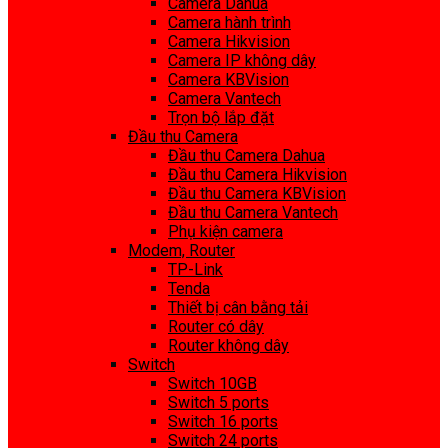
Camera Dahua
Camera hành trình
Camera Hikvision
Camera IP không dây
Camera KBVision
Camera Vantech
Trọn bộ lắp đặt
Đầu thu Camera
Đầu thu Camera Dahua
Đầu thu Camera Hikvision
Đầu thu Camera KBVision
Đầu thu Camera Vantech
Phụ kiện camera
Modem, Router
TP-Link
Tenda
Thiết bị cân bằng tải
Router có dây
Router không dây
Switch
Switch 10GB
Switch 5 ports
Switch 16 ports
Switch 24 ports