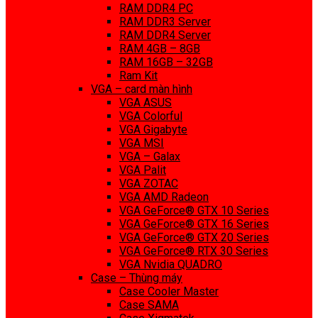
RAM DDR4 PC
RAM DDR3 Server
RAM DDR4 Server
RAM 4GB – 8GB
RAM 16GB – 32GB
Ram Kit
VGA – card màn hình
VGA ASUS
VGA Colorful
VGA Gigabyte
VGA MSI
VGA – Galax
VGA Palit
VGA ZOTAC
VGA AMD Radeon
VGA GeForce® GTX 10 Series
VGA GeForce® GTX 16 Series
VGA GeForce® GTX 20 Series
VGA GeForce® RTX 30 Series
VGA Nvidia QUADRO
Case – Thùng máy
Case Cooler Master
Case SAMA