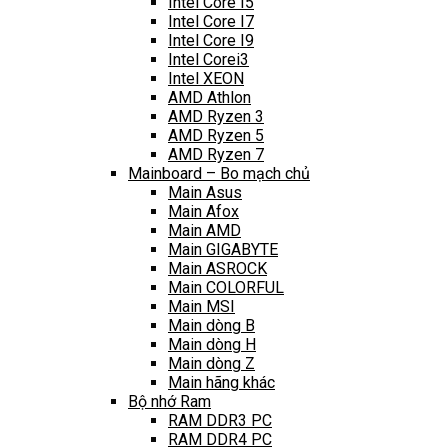
Intel Core I5
Intel Core I7
Intel Core I9
Intel Corei3
Intel XEON
AMD Athlon
AMD Ryzen 3
AMD Ryzen 5
AMD Ryzen 7
Mainboard – Bo mạch chủ
Main Asus
Main Afox
Main AMD
Main GIGABYTE
Main ASROCK
Main COLORFUL
Main MSI
Main dòng B
Main dòng H
Main dòng Z
Main hãng khác
Bộ nhớ Ram
RAM DDR3 PC
RAM DDR4 PC