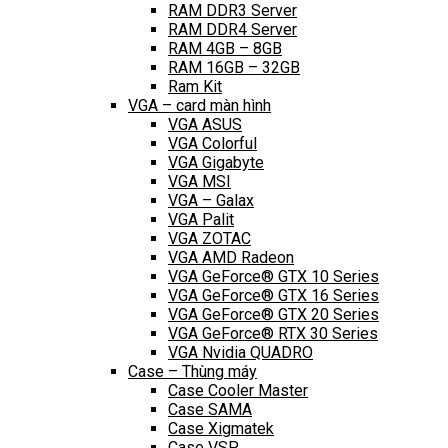
RAM DDR3 Server
RAM DDR4 Server
RAM 4GB – 8GB
RAM 16GB – 32GB
Ram Kit
VGA – card màn hình
VGA ASUS
VGA Colorful
VGA Gigabyte
VGA MSI
VGA – Galax
VGA Palit
VGA ZOTAC
VGA AMD Radeon
VGA GeForce® GTX 10 Series
VGA GeForce® GTX 16 Series
VGA GeForce® GTX 20 Series
VGA GeForce® RTX 30 Series
VGA Nvidia QUADRO
Case – Thùng máy
Case Cooler Master
Case SAMA
Case Xigmatek
Case VSP