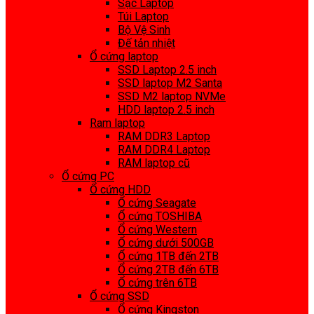
Sạc Laptop
Túi Laptop
Bộ Vệ Sinh
Đế tản nhiệt
Ổ cứng laptop
SSD Laptop 2.5 inch
SSD laptop M2 Santa
SSD M2 laptop NVMe
HDD laptop 2.5 inch
Ram laptop
RAM DDR3 Laptop
RAM DDR4 Laptop
RAM laptop cũ
Ổ cứng PC
Ổ cứng HDD
Ổ cứng Seagate
Ổ cứng TOSHIBA
Ổ cứng Western
Ổ cứng dưới 500GB
Ổ cứng 1TB đến 2TB
Ổ cứng 2TB đến 6TB
Ổ cứng trên 6TB
Ổ cứng SSD
Ổ cứng Kingston