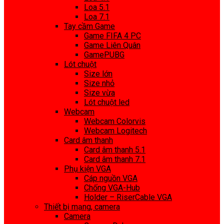
Loa 5.1
Loa 7.1
Tay cầm Game
Game FIFA 4 PC
Game Liên Quân
GamePUBG
Lót chuột
Size lớn
Size nhỏ
Size vừa
Lót chuột led
Webcam
Webcam Colorvis
Webcam Logitech
Card âm thanh
Card âm thanh 5.1
Card âm thanh 7.1
Phụ kiện VGA
Cáp nguồn VGA
Chống VGA-Hub
Holder – RiserCable VGA
Thiết bị mạng, camera
Camera