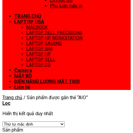
Lọ mực đổ
Phụ kiện máy in
TRANG CHỦ
LAPTOP USA
MACBOOK
LAPTOP DELL PRECISIONS
LAPTOP HP WORKSTATION
LAPTOP GAMING
LAPTOP IBM
LAPTOP HP
LAPTOP DELL
LAPTOP CŨ
Camera
MÁY BỘ
ĐIỆN NĂNG LƯỢNG MẶT TRỜI
Liên hệ
Trang chủ
/
Sản phẩm được gắn thẻ “AIO”
Lọc
Hiển thị kết quả duy nhất
Sản phẩm