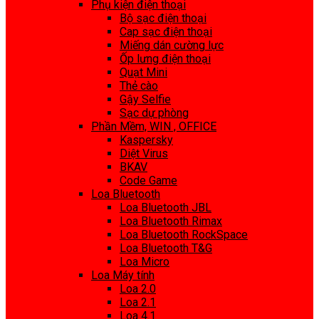
Phụ kiện điện thoại
Bộ sạc điện thoại
Cap sạc điện thoại
Miếng dán cường lực
Ốp lưng điện thoại
Quạt Mini
Thẻ cào
Gậy Selfie
Sạc dự phòng
Phần Mềm, WIN , OFFICE
Kaspersky
Diệt Virus
BKAV
Code Game
Loa Bluetooth
Loa Bluetooth JBL
Loa Bluetooth Rimax
Loa Bluetooth RockSpace
Loa Bluetooth T&G
Loa Micro
Loa Máy tính
Loa 2.0
Loa 2.1
Loa 4.1