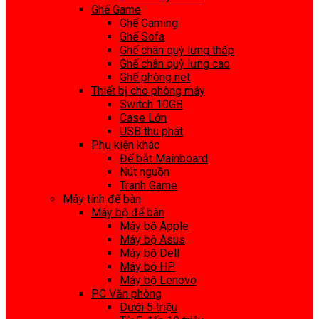
Ghế Game
Ghế Gaming
Ghế Sofa
Ghế chân quỳ lưng thấp
Ghế chân quỳ lưng cao
Ghế phòng net
Thiết bị cho phòng máy
Switch 10GB
Case Lớn
USB thu phát
Phụ kiện khác
Đế bắt Mainboard
Nút nguồn
Tranh Game
Máy tính để bàn
Máy bộ để bàn
Máy bộ Apple
Máy bộ Asus
Máy bộ Dell
Máy bộ HP
Máy bộ Lenovo
PC Văn phòng
Dưới 5 triệu