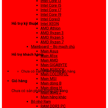
Intel Core I3
0972 413 307
Intel Core I5
Intel Core I7
Intel Core I9
Intel Corei3
Hỗ trợ kỹ thuật
Intel XEON
AMD Athlon
0974 816 737
AMD Ryzen 3
AMD Ryzen 5
AMD Ryzen 7
Mainboard – Bo mạch chủ
Main Asus
Hỗ trợ khách hàng
Main Afox
Main AMD
0983425737
Main GIGABYTE
Main ASROCK
Chưa có sản phẩm trong giỏ hàng.
Main COLORFUL
Main MSI
Giỏ hàng
Main dòng B
Main dòng H
Chưa có sản phẩm trong giỏ hàng.
Main dòng Z
Main hãng khác
Bộ nhớ Ram
RAM DDR3 PC