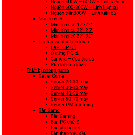
Nguồn 400W – 600W – Linh kiện cũ
Nguồn 600-800W – Linh kiện cũ
Nguồn trên800W – Linh kiện cũ
Màn hình cũ
Màn hình cũ 17″-22″
Màn hình cũ 22″-25″
Màn hình cũ 27″-32″
Laptop và phụ kiện khác
LAPTOP CŨ
Ổ cứng PC cũ
Camera – đầu thu cũ
Phụ kiện cũ khác
Thiết bị phòng game
Sever Game
Server 20-30 máy
Server 30-40 máy
Server 40-50 máy
Server 50-70 máy
Server PM tập trung
Bàn Game
Bàn Gaming
Bàn PC chữ Z
Bàn phòng net
Bàn theo yêu cầu