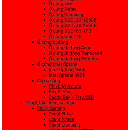
Ổ cứng Intel
Ổ cứng Netac
Ổ cứng Samsung
Ổ cứng SSD120-128GB
Ổ cứng SSD240-256GB
Ổ cứng SSD480-1TB
Ổ cứng trên 1TB
Ổ cứng di động
Ổ cứng di động Asus
Ổ cứng di động Transcend
Ổ cứng di động Western
Ổ cứng Intel Optane
Intel Optane 16GB
Intel Optane 32GB
Cap ổ cứng
Phụ kiện ổ cứng
Box ổ cứng
Caddy Bay – Tray SSD
Chuột, bàn phím, tai nghe
Chuột Gaming
Chuột Eblue
Chuột fuhlen
Chuột Lightning