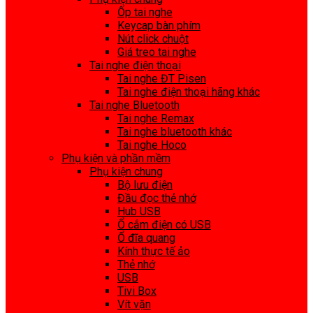
Ốp tai nghe
Keycap bàn phím
Nút click chuột
Giá treo tai nghe
Tai nghe điện thoại
Tai nghe ĐT Pisen
Tai nghe điện thoại hãng khác
Tai nghe Bluetooth
Tai nghe Remax
Tai nghe bluetooth khác
Tai nghe Hoco
Phụ kiện và phần mềm
Phụ kiện chung
Bộ lưu điện
Đầu đọc thẻ nhớ
Hub USB
Ổ cắm điện có USB
Ổ đĩa quang
Kính thực tế ảo
Thẻ nhớ
USB
Tivi Box
Vít vặn