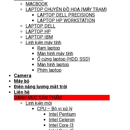
MACBOOK
LAPTOP CHUYÊN ĐỒ HỌA (MÁY TRẠM)
LAPTOP DELL PRECISIONS
LAPTOP HP WORKSTATION
LAPTOP DELL
LAPTOP HP
LAPTOP IBM
Linh kiện máy tính
Ram laptop
Màn hình máy tính
Ổ cứng laptop (HDD, SSD)
Màn hình laptop
Phím laptop
Camera
Máy bộ
Điện năng lượng mặt trời
Liên hệ
DANH MỤC SẢN PHẨM
Linh kiện mới
CPU – Bộ vi xử lý
Intel Pentium
Intel Celeron
Intel Core I3