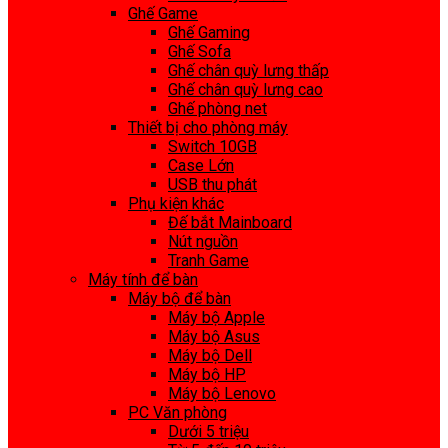
Ghế Game
Ghế Gaming
Ghế Sofa
Ghế chân quỳ lưng thấp
Ghế chân quỳ lưng cao
Ghế phòng net
Thiết bị cho phòng máy
Switch 10GB
Case Lớn
USB thu phát
Phụ kiện khác
Đế bắt Mainboard
Nút nguồn
Tranh Game
Máy tính để bàn
Máy bộ để bàn
Máy bộ Apple
Máy bộ Asus
Máy bộ Dell
Máy bộ HP
Máy bộ Lenovo
PC Văn phòng
Dưới 5 triệu