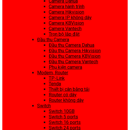
Camera Dahua
Camera hành trình
Camera Hikvision
Camera IP không dây
Camera KBVision
Camera Vantech
Trọn bộ lắp đặt
Đầu thu Camera
Đầu thu Camera Dahua
Đầu thu Camera Hikvision
Đầu thu Camera KBVision
Đầu thu Camera Vantech
Phụ kiện camera
Modem, Router
TP-Link
Tenda
Thiết bị cân bằng tải
Router có dây
Router không dây
Switch
Switch 10GB
Switch 5 ports
Switch 16 ports
Switch 24 ports