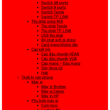
Switch 48 ports
Switch 8 ports
Switch Tenda
Switch TP LINK
Thu phát sóng Wifi
Thu phát Tenda
Thu phát TP LINK
USB thu phát
Bộ phát wifi di động
Card mạng không dây
Cap kết nối
Cap đầu chuyển HDMI
Cáp đầu chuyển VGA
Cáp mạng – Đầu mạng
Dây nhựa rút
Hub
Thiết bị văn phòng
Máy in
Máy in Brother
Máy in Canon
Máy in HP
Phụ kiện máy in
Cụm mực