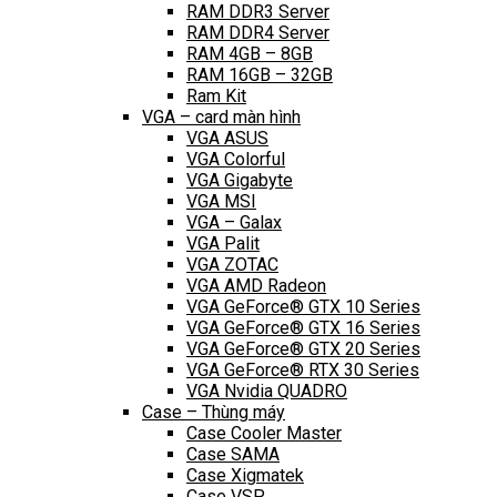
RAM DDR3 Server
RAM DDR4 Server
RAM 4GB – 8GB
RAM 16GB – 32GB
Ram Kit
VGA – card màn hình
VGA ASUS
VGA Colorful
VGA Gigabyte
VGA MSI
VGA – Galax
VGA Palit
VGA ZOTAC
VGA AMD Radeon
VGA GeForce® GTX 10 Series
VGA GeForce® GTX 16 Series
VGA GeForce® GTX 20 Series
VGA GeForce® RTX 30 Series
VGA Nvidia QUADRO
Case – Thùng máy
Case Cooler Master
Case SAMA
Case Xigmatek
Case VSP