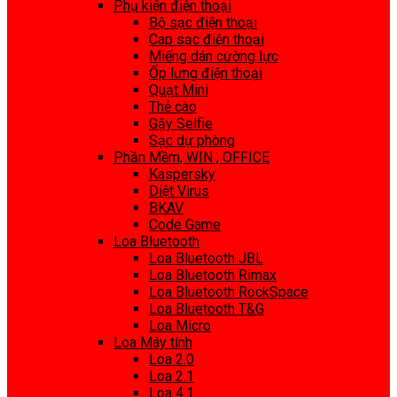
Phụ kiện điện thoại
Bộ sạc điện thoại
Cap sạc điện thoại
Miếng dán cường lực
Ốp lưng điện thoại
Quạt Mini
Thẻ cào
Gậy Selfie
Sạc dự phòng
Phần Mềm, WIN , OFFICE
Kaspersky
Diệt Virus
BKAV
Code Game
Loa Bluetooth
Loa Bluetooth JBL
Loa Bluetooth Rimax
Loa Bluetooth RockSpace
Loa Bluetooth T&G
Loa Micro
Loa Máy tính
Loa 2.0
Loa 2.1
Loa 4.1