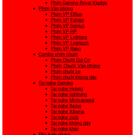
Phím Gaming Royal Kludge
Phím Văn phòng
Phím VP EBlue
Phím VP Fuhlen
Phím VP Genius
Phím VP HP
Phím VP Lighting
Phím VP Logitech
Phím VP Rapo
Combo phím chuột
Phím Chuột Giả Cơ
Phím, Chuột ,Văn phòng
Phím chuột cơ
Phím chuột không dây
Tai nghe Gaming
Tai nghe Hypep
Tai nghe lightning
Tai nghe Motospeed
Tai nghe Razer
Tai nghe Xiberia
Tai nghe zidli
Tai nghe không dây
Tai nghe khác
Phụ kiện chung