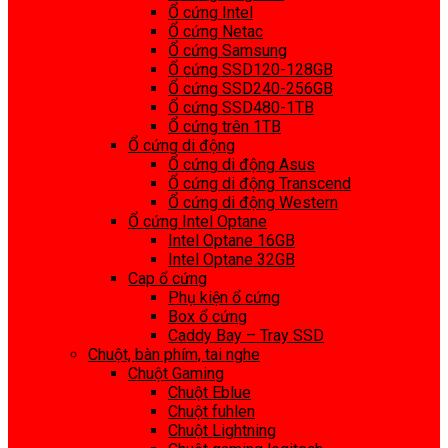
Ổ cứng Intel
Ổ cứng Netac
Ổ cứng Samsung
Ổ cứng SSD120-128GB
Ổ cứng SSD240-256GB
Ổ cứng SSD480-1TB
Ổ cứng trên 1TB
Ổ cứng di động
Ổ cứng di động Asus
Ổ cứng di động Transcend
Ổ cứng di động Western
Ổ cứng Intel Optane
Intel Optane 16GB
Intel Optane 32GB
Cap ổ cứng
Phụ kiện ổ cứng
Box ổ cứng
Caddy Bay – Tray SSD
Chuột, bàn phím, tai nghe
Chuột Gaming
Chuột Eblue
Chuột fuhlen
Chuột Lightning