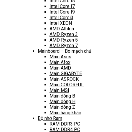
Intel Core I5
Intel Core I7
Intel Core I9
Intel Corei3
Intel XEON
AMD Athlon
AMD Ryzen 3
AMD Ryzen 5
AMD Ryzen 7
Mainboard – Bo mạch chủ
Main Asus
Main Afox
Main AMD
Main GIGABYTE
Main ASROCK
Main COLORFUL
Main MSI
Main dòng B
Main dòng H
Main dòng Z
Main hãng khác
Bộ nhớ Ram
RAM DDR3 PC
RAM DDR4 PC