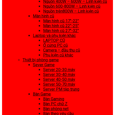
Nguồn 400W – 600W – Linh kiện cũ
Nguồn 600-800W – Linh kiện cũ
Nguồn trên800W – Linh kiện cũ
Màn hình cũ
Màn hình cũ 17″-22″
Màn hình cũ 22″-25″
Màn hình cũ 27″-32″
Laptop và phụ kiện khác
LAPTOP CŨ
Ổ cứng PC cũ
Camera – đầu thu cũ
Phụ kiện cũ khác
Thiết bị phòng game
Sever Game
Server 20-30 máy
Server 30-40 máy
Server 40-50 máy
Server 50-70 máy
Server PM tập trung
Bàn Game
Bàn Gaming
Bàn PC chữ Z
Bàn phòng net
Bàn theo yêu cầu