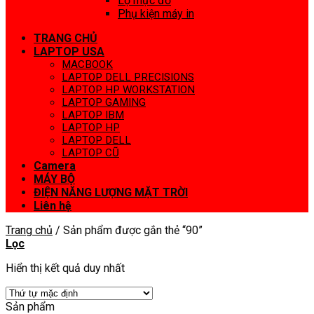
Lọ mực đổ
Phụ kiện máy in
TRANG CHỦ
LAPTOP USA
MACBOOK
LAPTOP DELL PRECISIONS
LAPTOP HP WORKSTATION
LAPTOP GAMING
LAPTOP IBM
LAPTOP HP
LAPTOP DELL
LAPTOP CŨ
Camera
MÁY BỘ
ĐIỆN NĂNG LƯỢNG MẶT TRỜI
Liên hệ
Trang chủ
/
Sản phẩm được gắn thẻ “90”
Lọc
Hiển thị kết quả duy nhất
Sản phẩm