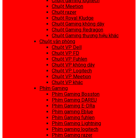
Chuột gaming logitech
Chuột Meetion
Chuột razer
Chuột Royal Kludge
Chuột Gaming không dây
Chuột Gaming Redragon
Chuột Gaming thương hiệu khác
Chuột văn phòng
Chuột VP Dell
Chuột VP FD
Chuột VP Fuhlen
Chuột VP không dây
Chuột VP Logitech
Chuột VP Meetion
Chuột VP khác
Phím Gaming
Phím Gaming Bosston
Phím Gaming DAREU
Phím Gaming E-DRa
Phím gaming Eblue
Phím Gaming fuhlen
Phím Gaming Lightning
Phím gaming logitech
Phím Gaming razer