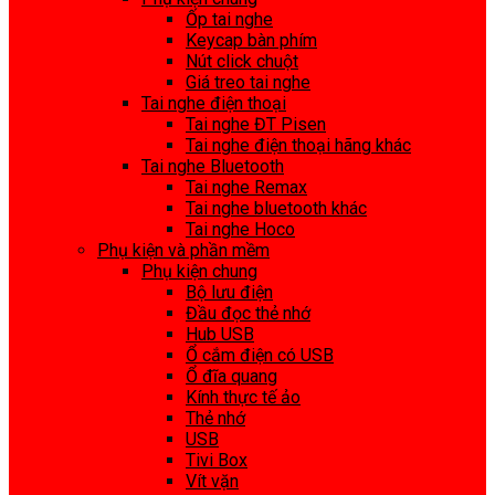
Ốp tai nghe
Keycap bàn phím
Nút click chuột
Giá treo tai nghe
Tai nghe điện thoại
Tai nghe ĐT Pisen
Tai nghe điện thoại hãng khác
Tai nghe Bluetooth
Tai nghe Remax
Tai nghe bluetooth khác
Tai nghe Hoco
Phụ kiện và phần mềm
Phụ kiện chung
Bộ lưu điện
Đầu đọc thẻ nhớ
Hub USB
Ổ cắm điện có USB
Ổ đĩa quang
Kính thực tế ảo
Thẻ nhớ
USB
Tivi Box
Vít vặn