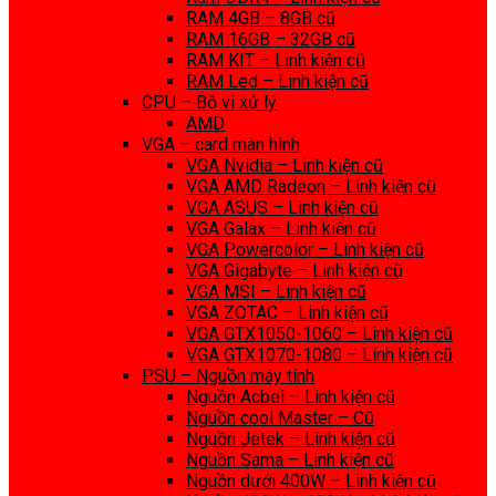
RAM 4GB – 8GB cũ
RAM 16GB – 32GB cũ
RAM KIT – Linh kiện cũ
RAM Led – Linh kiện cũ
CPU – Bộ vi xử lý
AMD
VGA – card màn hình
VGA Nvidia – Linh kiện cũ
VGA AMD Radeon – Linh kiện cũ
VGA ASUS – Linh kiện cũ
VGA Galax – Linh kiện cũ
VGA Powercolor – Linh kiện cũ
VGA Gigabyte – Linh kiện cũ
VGA MSI – Linh kiện cũ
VGA ZOTAC – Linh kiện cũ
VGA GTX1050-1060 – Linh kiện cũ
VGA GTX1070-1080 – Linh kiện cũ
PSU – Nguồn máy tính
Nguồn Acbel – Linh kiện cũ
Nguồn cool Master – Cũ
Nguồn Jetek – Linh kiện cũ
Nguồn Sama – Linh kiện cũ
Nguồn dưới 400W – Linh kiện cũ