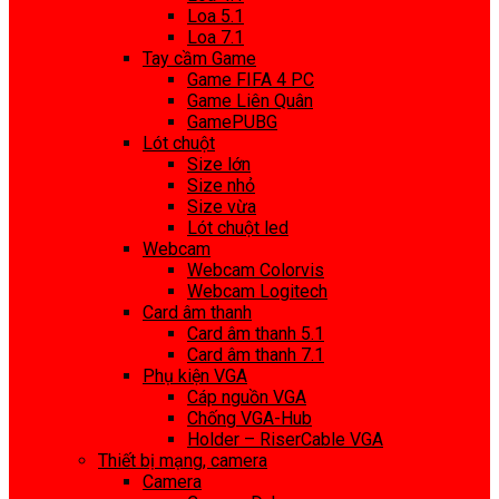
Loa 5.1
Loa 7.1
Tay cầm Game
Game FIFA 4 PC
Game Liên Quân
GamePUBG
Lót chuột
Size lớn
Size nhỏ
Size vừa
Lót chuột led
Webcam
Webcam Colorvis
Webcam Logitech
Card âm thanh
Card âm thanh 5.1
Card âm thanh 7.1
Phụ kiện VGA
Cáp nguồn VGA
Chống VGA-Hub
Holder – RiserCable VGA
Thiết bị mạng, camera
Camera