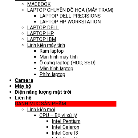
MACBOOK
LAPTOP CHUYÊN ĐỒ HỌA (MÁY TRẠM)
LAPTOP DELL PRECISIONS
LAPTOP HP WORKSTATION
LAPTOP DELL
LAPTOP HP
LAPTOP IBM
Linh kiện máy tính
Ram laptop
Màn hình máy tính
Ổ cứng laptop (HDD, SSD)
Màn hình laptop
Phím laptop
Camera
Máy bộ
Điện năng lượng mặt trời
Liên hệ
DANH MỤC SẢN PHẨM
Linh kiện mới
CPU – Bộ vi xử lý
Intel Pentium
Intel Celeron
Intel Core I3