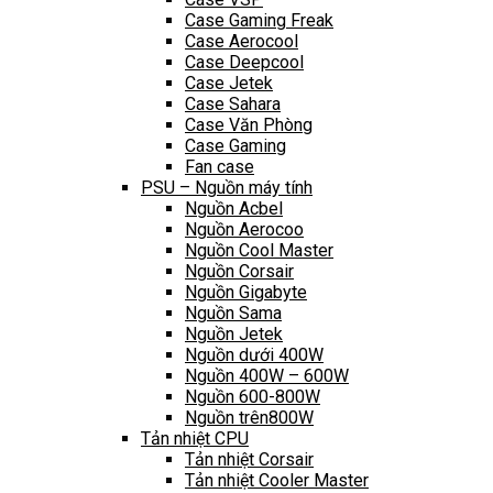
Case Gaming Freak
Case Aerocool
Case Deepcool
Case Jetek
Case Sahara
Case Văn Phòng
Case Gaming
Fan case
PSU – Nguồn máy tính
Nguồn Acbel
Nguồn Aerocoo
Nguồn Cool Master
Nguồn Corsair
Nguồn Gigabyte
Nguồn Sama
Nguồn Jetek
Nguồn dưới 400W
Nguồn 400W – 600W
Nguồn 600-800W
Nguồn trên800W
Tản nhiệt CPU
Tản nhiệt Corsair
Tản nhiệt Cooler Master