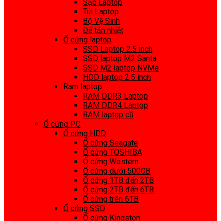
Sạc Laptop
Túi Laptop
Bộ Vệ Sinh
Đế tản nhiệt
Ổ cứng laptop
SSD Laptop 2.5 inch
SSD laptop M2 Santa
SSD M2 laptop NVMe
HDD laptop 2.5 inch
Ram laptop
RAM DDR3 Laptop
RAM DDR4 Laptop
RAM laptop cũ
Ổ cứng PC
Ổ cứng HDD
Ổ cứng Seagate
Ổ cứng TOSHIBA
Ổ cứng Western
Ổ cứng dưới 500GB
Ổ cứng 1TB đến 2TB
Ổ cứng 2TB đến 6TB
Ổ cứng trên 6TB
Ổ cứng SSD
Ổ cứng Kingston