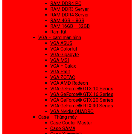
RAM DDR4 PC
RAM DDR3 Server
RAM DDR4 Server
RAM 4GB – 8GB
RAM 16GB – 32GB
Ram Kit
VGA – card màn hình
VGA ASUS
VGA Colorful
VGA Gigabyte
VGA MSI
VGA – Galax
VGA Palit
VGA ZOTAC
VGA AMD Radeon
VGA GeForce® GTX 10 Series
VGA GeForce® GTX 16 Series
VGA GeForce® GTX 20 Series
VGA GeForce® RTX 30 Series
VGA Nvidia QUADRO
Case – Thùng máy
Case Cooler Master
Case SAMA