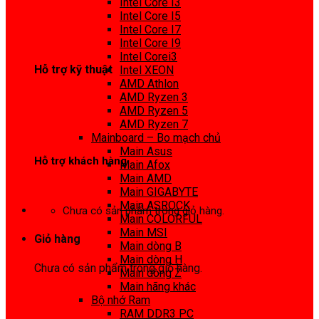
Intel Core I3
0972 413 307
Intel Core I5
Intel Core I7
Intel Core I9
Intel Corei3
Hỗ trợ kỹ thuật
Intel XEON
AMD Athlon
0974 816 737
AMD Ryzen 3
AMD Ryzen 5
AMD Ryzen 7
Mainboard – Bo mạch chủ
Main Asus
Hỗ trợ khách hàng
Main Afox
Main AMD
0983425737
Main GIGABYTE
Main ASROCK
Chưa có sản phẩm trong giỏ hàng.
Main COLORFUL
Main MSI
Giỏ hàng
Main dòng B
Main dòng H
Chưa có sản phẩm trong giỏ hàng.
Main dòng Z
Main hãng khác
Bộ nhớ Ram
RAM DDR3 PC