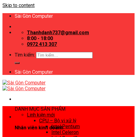
Skip to content
Sài Gòn Computer
Thanhdanh737@gmail.com
8:00 - 18:00
0972 413 307
Tìm kiếm:
Sài Gòn Computer
DANH MỤC SẢN PHẨM
Linh kiện mới
CPU – Bộ vi xử lý
Intel Pentium
Nhân viên kinh doanh
Intel Celeron