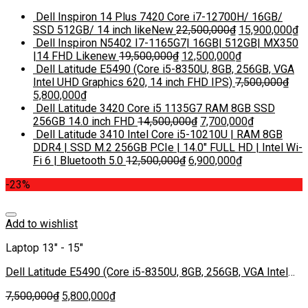
Dell Inspiron 14 Plus 7420 Core i7-12700H/ 16GB/
SSD 512GB/ 14 inch likeNew
22,500,000
₫
15,900,000
₫
Dell Inspiron N5402 I7-1165G7| 16GB| 512GB| MX350
|14 FHD Likenew
19,500,000
₫
12,500,000
₫
Dell Latitude E5490 (Core i5-8350U, 8GB, 256GB, VGA
Intel UHD Graphics 620, 14 inch FHD IPS)
7,500,000
₫
5,800,000
₫
Dell Latitude 3420 Core i5 1135G7 RAM 8GB SSD
256GB 14.0 inch FHD
14,500,000
₫
7,700,000
₫
Dell Latitude 3410 Intel Core i5-10210U | RAM 8GB
DDR4 | SSD M.2 256GB PCIe | 14.0″ FULL HD | Intel Wi-
Fi 6 | Bluetooth 5.0
12,500,000
₫
6,900,000
₫
-23%
Add to wishlist
Laptop 13" - 15"
Dell Latitude E5490 (Core i5-8350U, 8GB, 256GB, VGA Intel
UHD Graphics 620, 14 inch FHD IPS)
7,500,000
₫
5,800,000
₫