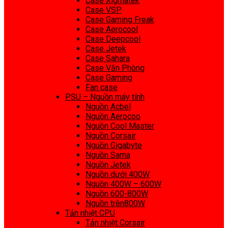
Case Xigmatek
Case VSP
Case Gaming Freak
Case Aerocool
Case Deepcool
Case Jetek
Case Sahara
Case Văn Phòng
Case Gaming
Fan case
PSU – Nguồn máy tính
Nguồn Acbel
Nguồn Aerocoo
Nguồn Cool Master
Nguồn Corsair
Nguồn Gigabyte
Nguồn Sama
Nguồn Jetek
Nguồn dưới 400W
Nguồn 400W – 600W
Nguồn 600-800W
Nguồn trên800W
Tản nhiệt CPU
Tản nhiệt Corsair