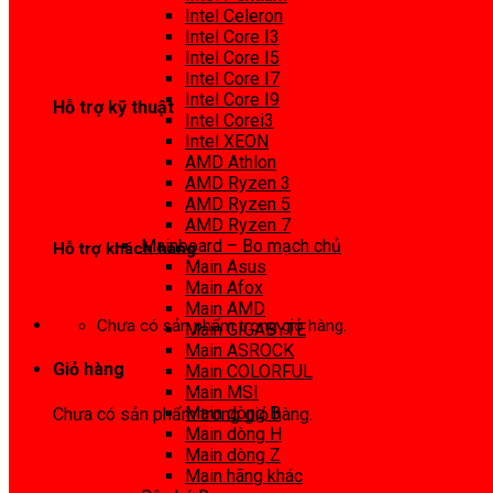
0972 413 307
Intel Celeron
Intel Core I3
Intel Core I5
Intel Core I7
Intel Core I9
Hỗ trợ kỹ thuật
Intel Corei3
Intel XEON
0974 816 737
AMD Athlon
AMD Ryzen 3
AMD Ryzen 5
AMD Ryzen 7
Mainboard – Bo mạch chủ
Hỗ trợ khách hàng
Main Asus
Main Afox
0983425737
Main AMD
Chưa có sản phẩm trong giỏ hàng.
Main GIGABYTE
Main ASROCK
Giỏ hàng
Main COLORFUL
Main MSI
Main dòng B
Chưa có sản phẩm trong giỏ hàng.
Main dòng H
Main dòng Z
Main hãng khác