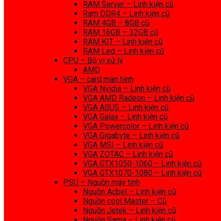
RAM Server – Linh kiện cũ
Ram DDR4 – Linh kiện cũ
RAM 4GB – 8GB cũ
RAM 16GB – 32GB cũ
RAM KIT – Linh kiện cũ
RAM Led – Linh kiện cũ
CPU – Bộ vi xử lý
AMD
VGA – card màn hình
VGA Nvidia – Linh kiện cũ
VGA AMD Radeon – Linh kiện cũ
VGA ASUS – Linh kiện cũ
VGA Galax – Linh kiện cũ
VGA Powercolor – Linh kiện cũ
VGA Gigabyte – Linh kiện cũ
VGA MSI – Linh kiện cũ
VGA ZOTAC – Linh kiện cũ
VGA GTX1050-1060 – Linh kiện cũ
VGA GTX1070-1080 – Linh kiện cũ
PSU – Nguồn máy tính
Nguồn Acbel – Linh kiện cũ
Nguồn cool Master – Cũ
Nguồn Jetek – Linh kiện cũ
Nguồn Sama – Linh kiện cũ