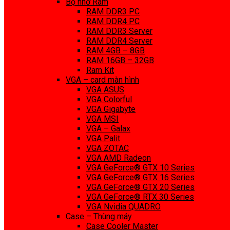
Bộ nhớ Ram
RAM DDR3 PC
RAM DDR4 PC
RAM DDR3 Server
RAM DDR4 Server
RAM 4GB – 8GB
RAM 16GB – 32GB
Ram Kit
VGA – card màn hình
VGA ASUS
VGA Colorful
VGA Gigabyte
VGA MSI
VGA – Galax
VGA Palit
VGA ZOTAC
VGA AMD Radeon
VGA GeForce® GTX 10 Series
VGA GeForce® GTX 16 Series
VGA GeForce® GTX 20 Series
VGA GeForce® RTX 30 Series
VGA Nvidia QUADRO
Case – Thùng máy
Case Cooler Master