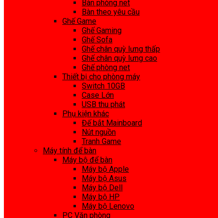
Bàn phòng net
Bàn theo yêu cầu
Ghế Game
Ghế Gaming
Ghế Sofa
Ghế chân quỳ lưng thấp
Ghế chân quỳ lưng cao
Ghế phòng net
Thiết bị cho phòng máy
Switch 10GB
Case Lớn
USB thu phát
Phụ kiện khác
Đế bắt Mainboard
Nút nguồn
Tranh Game
Máy tính để bàn
Máy bộ để bàn
Máy bộ Apple
Máy bộ Asus
Máy bộ Dell
Máy bộ HP
Máy bộ Lenovo
PC Văn phòng