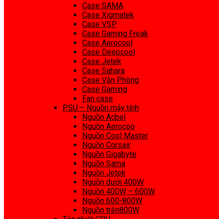
Case SAMA
Case Xigmatek
Case VSP
Case Gaming Freak
Case Aerocool
Case Deepcool
Case Jetek
Case Sahara
Case Văn Phòng
Case Gaming
Fan case
PSU – Nguồn máy tính
Nguồn Acbel
Nguồn Aerocoo
Nguồn Cool Master
Nguồn Corsair
Nguồn Gigabyte
Nguồn Sama
Nguồn Jetek
Nguồn dưới 400W
Nguồn 400W – 600W
Nguồn 600-800W
Nguồn trên800W