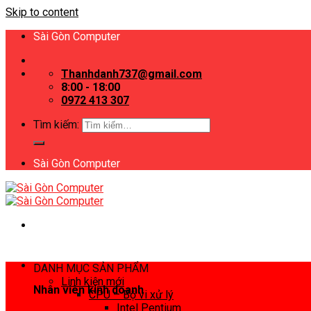
Skip to content
Sài Gòn Computer
Thanhdanh737@gmail.com
8:00 - 18:00
0972 413 307
Tìm kiếm:
Sài Gòn Computer
DANH MỤC SẢN PHẨM
Linh kiện mới
Nhân viên kinh doanh
CPU – Bộ vi xử lý
Intel Pentium