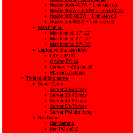
Nguồn dưới 400W – Linh kiện cũ
Nguồn 400W – 600W – Linh kiện cũ
Nguồn 600-800W – Linh kiện cũ
Nguồn trên800W – Linh kiện cũ
Màn hình cũ
Màn hình cũ 17″-22″
Màn hình cũ 22″-25″
Màn hình cũ 27″-32″
Laptop và phụ kiện khác
LAPTOP CŨ
Ổ cứng PC cũ
Camera – đầu thu cũ
Phụ kiện cũ khác
Thiết bị phòng game
Sever Game
Server 20-30 máy
Server 30-40 máy
Server 40-50 máy
Server 50-70 máy
Server PM tập trung
Bàn Game
Bàn Gaming
Bàn PC chữ Z