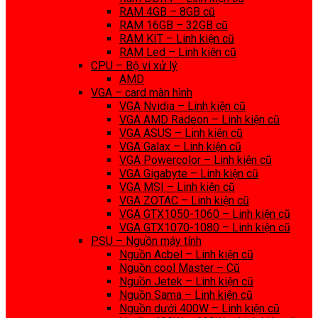
RAM 4GB – 8GB cũ
RAM 16GB – 32GB cũ
RAM KIT – Linh kiện cũ
RAM Led – Linh kiện cũ
CPU – Bộ vi xử lý
AMD
VGA – card màn hình
VGA Nvidia – Linh kiện cũ
VGA AMD Radeon – Linh kiện cũ
VGA ASUS – Linh kiện cũ
VGA Galax – Linh kiện cũ
VGA Powercolor – Linh kiện cũ
VGA Gigabyte – Linh kiện cũ
VGA MSI – Linh kiện cũ
VGA ZOTAC – Linh kiện cũ
VGA GTX1050-1060 – Linh kiện cũ
VGA GTX1070-1080 – Linh kiện cũ
PSU – Nguồn máy tính
Nguồn Acbel – Linh kiện cũ
Nguồn cool Master – Cũ
Nguồn Jetek – Linh kiện cũ
Nguồn Sama – Linh kiện cũ
Nguồn dưới 400W – Linh kiện cũ