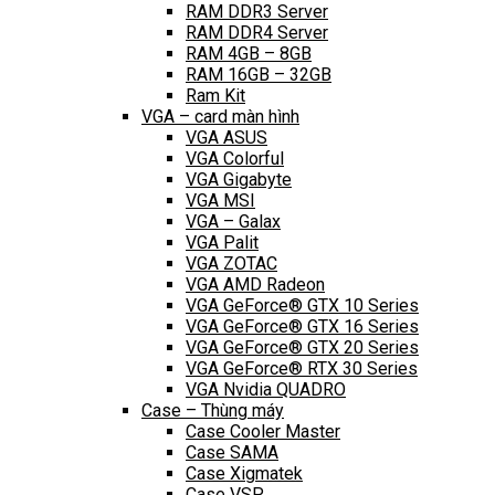
RAM DDR3 Server
RAM DDR4 Server
RAM 4GB – 8GB
RAM 16GB – 32GB
Ram Kit
VGA – card màn hình
VGA ASUS
VGA Colorful
VGA Gigabyte
VGA MSI
VGA – Galax
VGA Palit
VGA ZOTAC
VGA AMD Radeon
VGA GeForce® GTX 10 Series
VGA GeForce® GTX 16 Series
VGA GeForce® GTX 20 Series
VGA GeForce® RTX 30 Series
VGA Nvidia QUADRO
Case – Thùng máy
Case Cooler Master
Case SAMA
Case Xigmatek
Case VSP