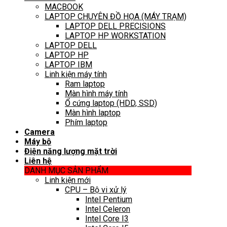
MACBOOK
LAPTOP CHUYÊN ĐỒ HỌA (MÁY TRẠM)
LAPTOP DELL PRECISIONS
LAPTOP HP WORKSTATION
LAPTOP DELL
LAPTOP HP
LAPTOP IBM
Linh kiện máy tính
Ram laptop
Màn hình máy tính
Ổ cứng laptop (HDD, SSD)
Màn hình laptop
Phím laptop
Camera
Máy bộ
Điện năng lượng mặt trời
Liên hệ
DANH MỤC SẢN PHẨM
Linh kiện mới
CPU – Bộ vi xử lý
Intel Pentium
Intel Celeron
Intel Core I3