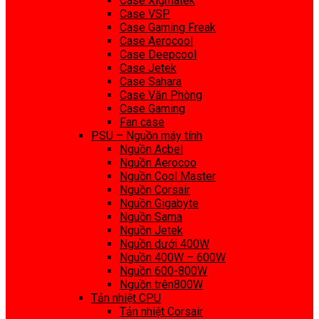
Case Xigmatek
Case VSP
Case Gaming Freak
Case Aerocool
Case Deepcool
Case Jetek
Case Sahara
Case Văn Phòng
Case Gaming
Fan case
PSU – Nguồn máy tính
Nguồn Acbel
Nguồn Aerocoo
Nguồn Cool Master
Nguồn Corsair
Nguồn Gigabyte
Nguồn Sama
Nguồn Jetek
Nguồn dưới 400W
Nguồn 400W – 600W
Nguồn 600-800W
Nguồn trên800W
Tản nhiệt CPU
Tản nhiệt Corsair