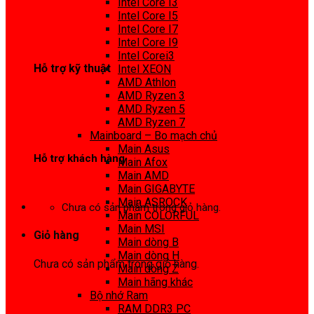
Intel Core I3
0972 413 307
Intel Core I5
Intel Core I7
Intel Core I9
Intel Corei3
Hỗ trợ kỹ thuật
Intel XEON
AMD Athlon
0974 816 737
AMD Ryzen 3
AMD Ryzen 5
AMD Ryzen 7
Mainboard – Bo mạch chủ
Main Asus
Hỗ trợ khách hàng
Main Afox
Main AMD
0983425737
Main GIGABYTE
Main ASROCK
Chưa có sản phẩm trong giỏ hàng.
Main COLORFUL
Main MSI
Giỏ hàng
Main dòng B
Main dòng H
Chưa có sản phẩm trong giỏ hàng.
Main dòng Z
Main hãng khác
Bộ nhớ Ram
RAM DDR3 PC