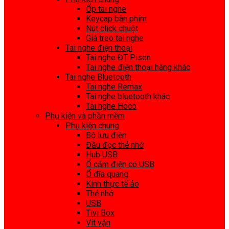
Ốp tai nghe
Keycap bàn phím
Nút click chuột
Giá treo tai nghe
Tai nghe điện thoại
Tai nghe ĐT Pisen
Tai nghe điện thoại hãng khác
Tai nghe Bluetooth
Tai nghe Remax
Tai nghe bluetooth khác
Tai nghe Hoco
Phụ kiện và phần mềm
Phụ kiện chung
Bộ lưu điện
Đầu đọc thẻ nhớ
Hub USB
Ổ cắm điện có USB
Ổ đĩa quang
Kính thực tế ảo
Thẻ nhớ
USB
Tivi Box
Vít vặn