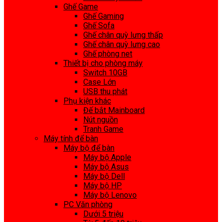
Ghế Game
Ghế Gaming
Ghế Sofa
Ghế chân quỳ lưng thấp
Ghế chân quỳ lưng cao
Ghế phòng net
Thiết bị cho phòng máy
Switch 10GB
Case Lớn
USB thu phát
Phụ kiện khác
Đế bắt Mainboard
Nút nguồn
Tranh Game
Máy tính để bàn
Máy bộ để bàn
Máy bộ Apple
Máy bộ Asus
Máy bộ Dell
Máy bộ HP
Máy bộ Lenovo
PC Văn phòng
Dưới 5 triệu