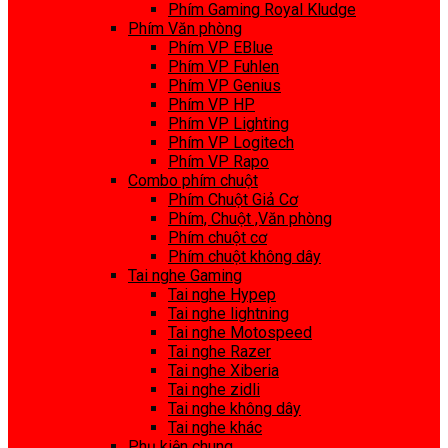
Phím Gaming Royal Kludge
Phím Văn phòng
Phím VP EBlue
Phím VP Fuhlen
Phím VP Genius
Phím VP HP
Phím VP Lighting
Phím VP Logitech
Phím VP Rapo
Combo phím chuột
Phím Chuột Giả Cơ
Phím, Chuột ,Văn phòng
Phím chuột cơ
Phím chuột không dây
Tai nghe Gaming
Tai nghe Hypep
Tai nghe lightning
Tai nghe Motospeed
Tai nghe Razer
Tai nghe Xiberia
Tai nghe zidli
Tai nghe không dây
Tai nghe khác
Phụ kiện chung