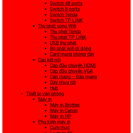
Switch 48 ports
Switch 8 ports
Switch Tenda
Switch TP LINK
Thu phát sóng Wifi
Thu phát Tenda
Thu phát TP LINK
USB thu phát
Bộ phát wifi di động
Card mạng không dây
Cap kết nối
Cap đầu chuyển HDMI
Cáp đầu chuyển VGA
Cáp mạng – Đầu mạng
Dây nhựa rút
Hub
Thiết bị văn phòng
Máy in
Máy in Brother
Máy in Canon
Máy in HP
Phụ kiện máy in
Cụm mực