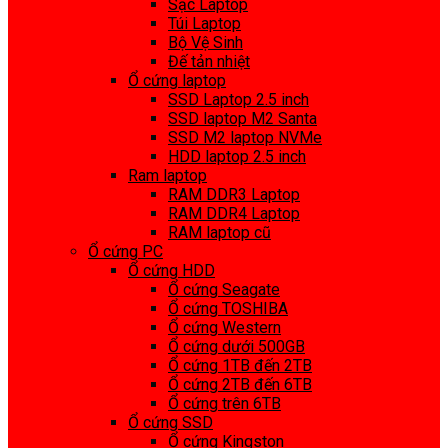
Sạc Laptop
Túi Laptop
Bộ Vệ Sinh
Đế tản nhiệt
Ổ cứng laptop
SSD Laptop 2.5 inch
SSD laptop M2 Santa
SSD M2 laptop NVMe
HDD laptop 2.5 inch
Ram laptop
RAM DDR3 Laptop
RAM DDR4 Laptop
RAM laptop cũ
Ổ cứng PC
Ổ cứng HDD
Ổ cứng Seagate
Ổ cứng TOSHIBA
Ổ cứng Western
Ổ cứng dưới 500GB
Ổ cứng 1TB đến 2TB
Ổ cứng 2TB đến 6TB
Ổ cứng trên 6TB
Ổ cứng SSD
Ổ cứng Kingston