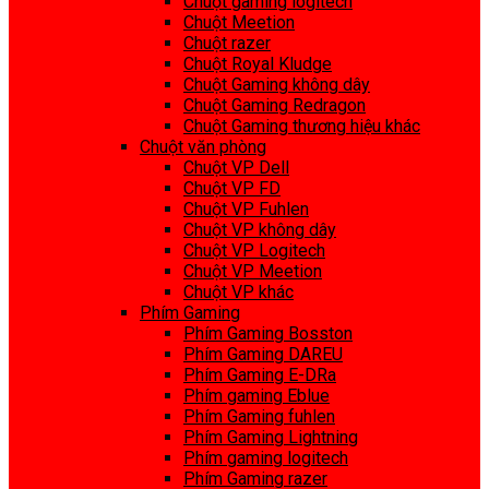
Chuột gaming logitech
Chuột Meetion
Chuột razer
Chuột Royal Kludge
Chuột Gaming không dây
Chuột Gaming Redragon
Chuột Gaming thương hiệu khác
Chuột văn phòng
Chuột VP Dell
Chuột VP FD
Chuột VP Fuhlen
Chuột VP không dây
Chuột VP Logitech
Chuột VP Meetion
Chuột VP khác
Phím Gaming
Phím Gaming Bosston
Phím Gaming DAREU
Phím Gaming E-DRa
Phím gaming Eblue
Phím Gaming fuhlen
Phím Gaming Lightning
Phím gaming logitech
Phím Gaming razer