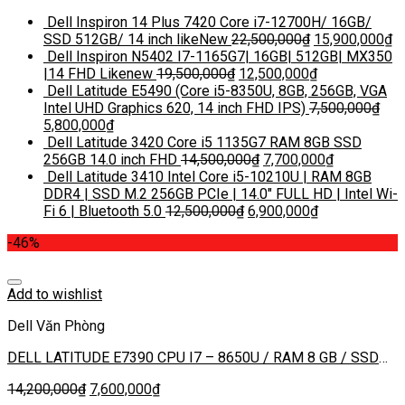
Dell Inspiron 14 Plus 7420 Core i7-12700H/ 16GB/
SSD 512GB/ 14 inch likeNew
22,500,000
₫
15,900,000
₫
Dell Inspiron N5402 I7-1165G7| 16GB| 512GB| MX350
|14 FHD Likenew
19,500,000
₫
12,500,000
₫
Dell Latitude E5490 (Core i5-8350U, 8GB, 256GB, VGA
Intel UHD Graphics 620, 14 inch FHD IPS)
7,500,000
₫
5,800,000
₫
Dell Latitude 3420 Core i5 1135G7 RAM 8GB SSD
256GB 14.0 inch FHD
14,500,000
₫
7,700,000
₫
Dell Latitude 3410 Intel Core i5-10210U | RAM 8GB
DDR4 | SSD M.2 256GB PCIe | 14.0″ FULL HD | Intel Wi-
Fi 6 | Bluetooth 5.0
12,500,000
₫
6,900,000
₫
-46%
Add to wishlist
Dell Văn Phòng
DELL LATITUDE E7390 CPU I7 – 8650U / RAM 8 GB / SSD
512GB / MÀN 13.3 INCH FHD IPS
14,200,000
₫
7,600,000
₫