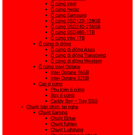
Ổ cứng Intel
Ổ cứng Netac
Ổ cứng Samsung
Ổ cứng SSD120-128GB
Ổ cứng SSD240-256GB
Ổ cứng SSD480-1TB
Ổ cứng trên 1TB
Ổ cứng di động
Ổ cứng di động Asus
Ổ cứng di động Transcend
Ổ cứng di động Western
Ổ cứng Intel Optane
Intel Optane 16GB
Intel Optane 32GB
Cap ổ cứng
Phụ kiện ổ cứng
Box ổ cứng
Caddy Bay – Tray SSD
Chuột, bàn phím, tai nghe
Chuột Gaming
Chuột Eblue
Chuột fuhlen
Chuột Lightning