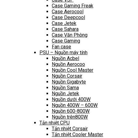
Case Gaming Freak
Case Aerocool
Case Deepcool
Case Jetek
Case Sahara
Case Văn Phòng
Case Gaming
Fan case
PSU – Nguồn máy tính
Nguồn Acbel
Nguồn Aerocoo
Nguồn Cool Master
Nguồn Corsair
Nguồn Gigabyte
Nguồn Sama
Nguồn Jetek
Nguồn dưới 400W
Nguồn 400W – 600W
Nguồn 600-800W
Nguồn trên800W
Tản nhiệt CPU
Tản nhiệt Corsair
Tản nhiệt Cooler Master