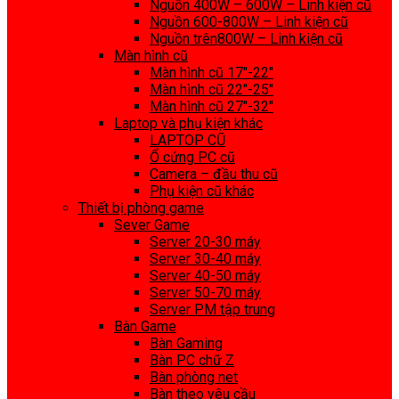
Nguồn 400W – 600W – Linh kiện cũ
Nguồn 600-800W – Linh kiện cũ
Nguồn trên800W – Linh kiện cũ
Màn hình cũ
Màn hình cũ 17″-22″
Màn hình cũ 22″-25″
Màn hình cũ 27″-32″
Laptop và phụ kiện khác
LAPTOP CŨ
Ổ cứng PC cũ
Camera – đầu thu cũ
Phụ kiện cũ khác
Thiết bị phòng game
Sever Game
Server 20-30 máy
Server 30-40 máy
Server 40-50 máy
Server 50-70 máy
Server PM tập trung
Bàn Game
Bàn Gaming
Bàn PC chữ Z
Bàn phòng net
Bàn theo yêu cầu