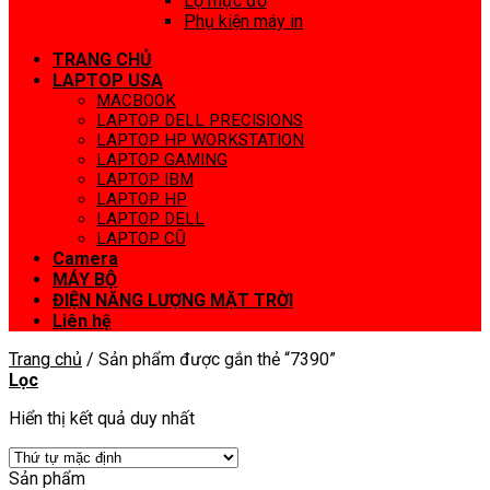
Lọ mực đổ
Phụ kiện máy in
TRANG CHỦ
LAPTOP USA
MACBOOK
LAPTOP DELL PRECISIONS
LAPTOP HP WORKSTATION
LAPTOP GAMING
LAPTOP IBM
LAPTOP HP
LAPTOP DELL
LAPTOP CŨ
Camera
MÁY BỘ
ĐIỆN NĂNG LƯỢNG MẶT TRỜI
Liên hệ
Trang chủ
/
Sản phẩm được gắn thẻ “7390”
Lọc
Hiển thị kết quả duy nhất
Sản phẩm