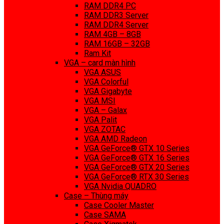
RAM DDR4 PC
RAM DDR3 Server
RAM DDR4 Server
RAM 4GB – 8GB
RAM 16GB – 32GB
Ram Kit
VGA – card màn hình
VGA ASUS
VGA Colorful
VGA Gigabyte
VGA MSI
VGA – Galax
VGA Palit
VGA ZOTAC
VGA AMD Radeon
VGA GeForce® GTX 10 Series
VGA GeForce® GTX 16 Series
VGA GeForce® GTX 20 Series
VGA GeForce® RTX 30 Series
VGA Nvidia QUADRO
Case – Thùng máy
Case Cooler Master
Case SAMA