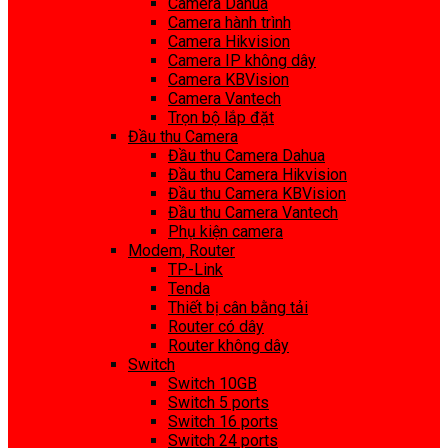
Camera Dahua
Camera hành trình
Camera Hikvision
Camera IP không dây
Camera KBVision
Camera Vantech
Trọn bộ lắp đặt
Đầu thu Camera
Đầu thu Camera Dahua
Đầu thu Camera Hikvision
Đầu thu Camera KBVision
Đầu thu Camera Vantech
Phụ kiện camera
Modem, Router
TP-Link
Tenda
Thiết bị cân bằng tải
Router có dây
Router không dây
Switch
Switch 10GB
Switch 5 ports
Switch 16 ports
Switch 24 ports