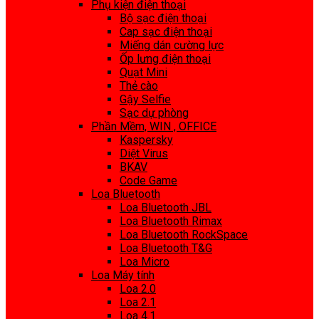
Phụ kiện điện thoại
Bộ sạc điện thoại
Cap sạc điện thoại
Miếng dán cường lực
Ốp lưng điện thoại
Quạt Mini
Thẻ cào
Gậy Selfie
Sạc dự phòng
Phần Mềm, WIN , OFFICE
Kaspersky
Diệt Virus
BKAV
Code Game
Loa Bluetooth
Loa Bluetooth JBL
Loa Bluetooth Rimax
Loa Bluetooth RockSpace
Loa Bluetooth T&G
Loa Micro
Loa Máy tính
Loa 2.0
Loa 2.1
Loa 4.1