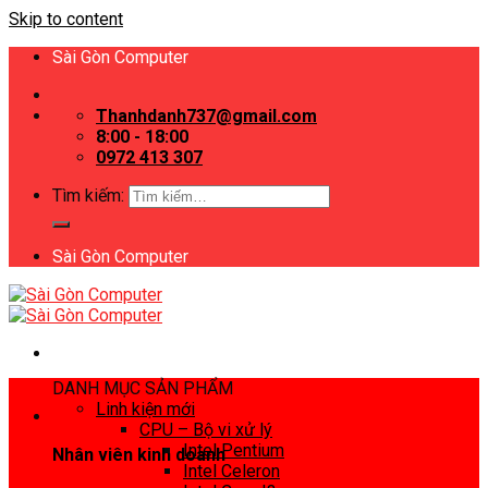
Skip to content
Sài Gòn Computer
Thanhdanh737@gmail.com
8:00 - 18:00
0972 413 307
Tìm kiếm:
Sài Gòn Computer
DANH MỤC SẢN PHẨM
Linh kiện mới
CPU – Bộ vi xử lý
Intel Pentium
Nhân viên kinh doanh
Intel Celeron