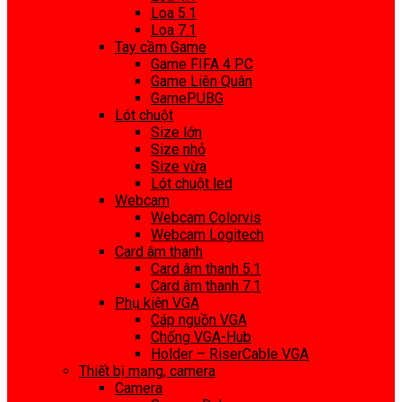
Loa 5.1
Loa 7.1
Tay cầm Game
Game FIFA 4 PC
Game Liên Quân
GamePUBG
Lót chuột
Size lớn
Size nhỏ
Size vừa
Lót chuột led
Webcam
Webcam Colorvis
Webcam Logitech
Card âm thanh
Card âm thanh 5.1
Card âm thanh 7.1
Phụ kiện VGA
Cáp nguồn VGA
Chống VGA-Hub
Holder – RiserCable VGA
Thiết bị mạng, camera
Camera