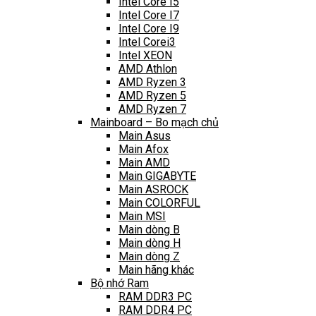
Intel Core I5
Intel Core I7
Intel Core I9
Intel Corei3
Intel XEON
AMD Athlon
AMD Ryzen 3
AMD Ryzen 5
AMD Ryzen 7
Mainboard – Bo mạch chủ
Main Asus
Main Afox
Main AMD
Main GIGABYTE
Main ASROCK
Main COLORFUL
Main MSI
Main dòng B
Main dòng H
Main dòng Z
Main hãng khác
Bộ nhớ Ram
RAM DDR3 PC
RAM DDR4 PC