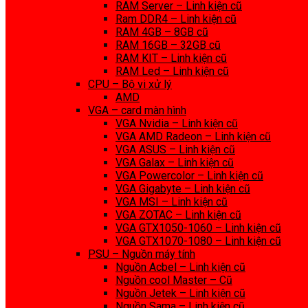
RAM Server – Linh kiện cũ
Ram DDR4 – Linh kiện cũ
RAM 4GB – 8GB cũ
RAM 16GB – 32GB cũ
RAM KIT – Linh kiện cũ
RAM Led – Linh kiện cũ
CPU – Bộ vi xử lý
AMD
VGA – card màn hình
VGA Nvidia – Linh kiện cũ
VGA AMD Radeon – Linh kiện cũ
VGA ASUS – Linh kiện cũ
VGA Galax – Linh kiện cũ
VGA Powercolor – Linh kiện cũ
VGA Gigabyte – Linh kiện cũ
VGA MSI – Linh kiện cũ
VGA ZOTAC – Linh kiện cũ
VGA GTX1050-1060 – Linh kiện cũ
VGA GTX1070-1080 – Linh kiện cũ
PSU – Nguồn máy tính
Nguồn Acbel – Linh kiện cũ
Nguồn cool Master – Cũ
Nguồn Jetek – Linh kiện cũ
Nguồn Sama – Linh kiện cũ