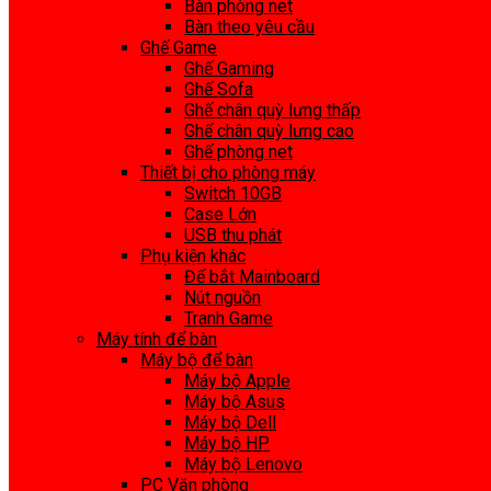
Bàn phòng net
Bàn theo yêu cầu
Ghế Game
Ghế Gaming
Ghế Sofa
Ghế chân quỳ lưng thấp
Ghế chân quỳ lưng cao
Ghế phòng net
Thiết bị cho phòng máy
Switch 10GB
Case Lớn
USB thu phát
Phụ kiện khác
Đế bắt Mainboard
Nút nguồn
Tranh Game
Máy tính để bàn
Máy bộ để bàn
Máy bộ Apple
Máy bộ Asus
Máy bộ Dell
Máy bộ HP
Máy bộ Lenovo
PC Văn phòng