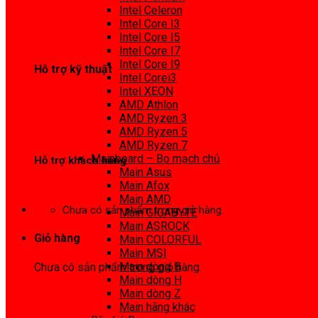
0972 413 307
Intel Celeron
Intel Core I3
Intel Core I5
Intel Core I7
Intel Core I9
Hỗ trợ kỹ thuật
Intel Corei3
Intel XEON
0974 816 737
AMD Athlon
AMD Ryzen 3
AMD Ryzen 5
AMD Ryzen 7
Mainboard – Bo mạch chủ
Hỗ trợ khách hàng
Main Asus
Main Afox
0983425737
Main AMD
Chưa có sản phẩm trong giỏ hàng.
Main GIGABYTE
Main ASROCK
Giỏ hàng
Main COLORFUL
Main MSI
Main dòng B
Chưa có sản phẩm trong giỏ hàng.
Main dòng H
Main dòng Z
Main hãng khác