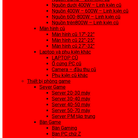
Nguồn dưới 400W – Linh kiện cũ
Nguồn 400W – 600W – Linh kiện cũ
Nguồn 600-800W – Linh kiện cũ
Nguồn trên800W – Linh kiện cũ
Màn hình cũ
Màn hình cũ 17″-22″
Màn hình cũ 22″-25″
Màn hình cũ 27″-32″
Laptop và phụ kiện khác
LAPTOP CŨ
Ổ cứng PC cũ
Camera – đầu thu cũ
Phụ kiện cũ khác
Thiết bị phòng game
Sever Game
Server 20-30 máy
Server 30-40 máy
Server 40-50 máy
Server 50-70 máy
Server PM tập trung
Bàn Game
Bàn Gaming
Bàn PC chữ Z