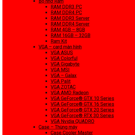
Bộ nhớ Ram
RAM DDR3 PC
RAM DDR4 PC
RAM DDR3 Server
RAM DDR4 Server
RAM 4GB – 8GB
RAM 16GB – 32GB
Ram Kit
VGA – card màn hình
VGA ASUS
VGA Colorful
VGA Gigabyte
VGA MSI
VGA – Galax
VGA Palit
VGA ZOTAC
VGA AMD Radeon
VGA GeForce® GTX 10 Series
VGA GeForce® GTX 16 Series
VGA GeForce® GTX 20 Series
VGA GeForce® RTX 30 Series
VGA Nvidia QUADRO
Case – Thùng máy
Case Cooler Master