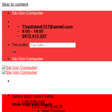
Skip to content
Sài Gòn Computer
Thanhdanh737@gmail.com
8:00 - 18:00
0972 413 307
Tìm kiếm:
Sài Gòn Computer
DANH MỤC SẢN PHẨM
Linh kiện mới
Nhân viên kinh doanh
CPU – Bộ vi xử lý
Intel Pentium