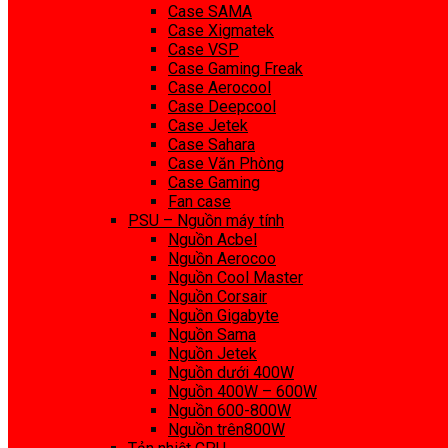
Case SAMA
Case Xigmatek
Case VSP
Case Gaming Freak
Case Aerocool
Case Deepcool
Case Jetek
Case Sahara
Case Văn Phòng
Case Gaming
Fan case
PSU – Nguồn máy tính
Nguồn Acbel
Nguồn Aerocoo
Nguồn Cool Master
Nguồn Corsair
Nguồn Gigabyte
Nguồn Sama
Nguồn Jetek
Nguồn dưới 400W
Nguồn 400W – 600W
Nguồn 600-800W
Nguồn trên800W