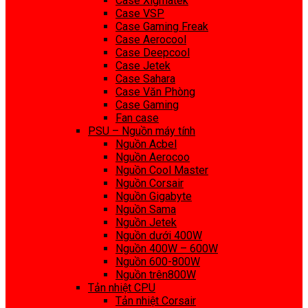
Case Xigmatek
Case VSP
Case Gaming Freak
Case Aerocool
Case Deepcool
Case Jetek
Case Sahara
Case Văn Phòng
Case Gaming
Fan case
PSU – Nguồn máy tính
Nguồn Acbel
Nguồn Aerocoo
Nguồn Cool Master
Nguồn Corsair
Nguồn Gigabyte
Nguồn Sama
Nguồn Jetek
Nguồn dưới 400W
Nguồn 400W – 600W
Nguồn 600-800W
Nguồn trên800W
Tản nhiệt CPU
Tản nhiệt Corsair