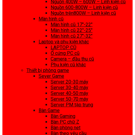
Nguồn 400W – 600W – Linh kiện cũ
Nguồn 600-800W – Linh kiện cũ
Nguồn trên800W – Linh kiện cũ
Màn hình cũ
Màn hình cũ 17″-22″
Màn hình cũ 22″-25″
Màn hình cũ 27″-32″
Laptop và phụ kiện khác
LAPTOP CŨ
Ổ cứng PC cũ
Camera – đầu thu cũ
Phụ kiện cũ khác
Thiết bị phòng game
Sever Game
Server 20-30 máy
Server 30-40 máy
Server 40-50 máy
Server 50-70 máy
Server PM tập trung
Bàn Game
Bàn Gaming
Bàn PC chữ Z
Bàn phòng net
Bàn theo yêu cầu