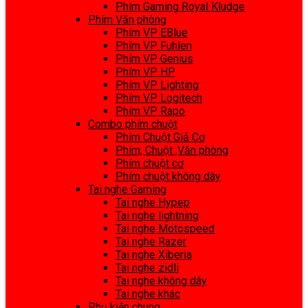
Phím Gaming Royal Kludge
Phím Văn phòng
Phím VP EBlue
Phím VP Fuhlen
Phím VP Genius
Phím VP HP
Phím VP Lighting
Phím VP Logitech
Phím VP Rapo
Combo phím chuột
Phím Chuột Giả Cơ
Phím, Chuột ,Văn phòng
Phím chuột cơ
Phím chuột không dây
Tai nghe Gaming
Tai nghe Hypep
Tai nghe lightning
Tai nghe Motospeed
Tai nghe Razer
Tai nghe Xiberia
Tai nghe zidli
Tai nghe không dây
Tai nghe khác
Phụ kiện chung