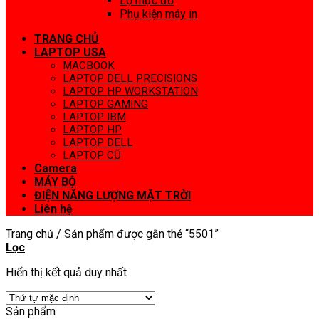
Lọ mực đổ
Phụ kiện máy in
TRANG CHỦ
LAPTOP USA
MACBOOK
LAPTOP DELL PRECISIONS
LAPTOP HP WORKSTATION
LAPTOP GAMING
LAPTOP IBM
LAPTOP HP
LAPTOP DELL
LAPTOP CŨ
Camera
MÁY BỘ
ĐIỆN NĂNG LƯỢNG MẶT TRỜI
Liên hệ
Trang chủ
/
Sản phẩm được gắn thẻ “5501”
Lọc
Hiển thị kết quả duy nhất
Sản phẩm