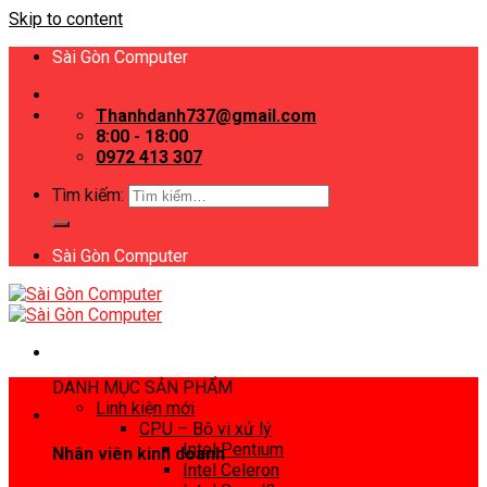
Skip to content
Sài Gòn Computer
Thanhdanh737@gmail.com
8:00 - 18:00
0972 413 307
Tìm kiếm:
Sài Gòn Computer
DANH MỤC SẢN PHẨM
Linh kiện mới
CPU – Bộ vi xử lý
Intel Pentium
Nhân viên kinh doanh
Intel Celeron