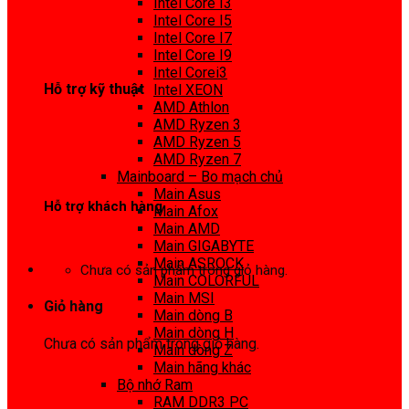
Intel Core I3
0972 413 307
Intel Core I5
Intel Core I7
Intel Core I9
Intel Corei3
Hỗ trợ kỹ thuật
Intel XEON
AMD Athlon
0974 816 737
AMD Ryzen 3
AMD Ryzen 5
AMD Ryzen 7
Mainboard – Bo mạch chủ
Main Asus
Hỗ trợ khách hàng
Main Afox
Main AMD
0983425737
Main GIGABYTE
Main ASROCK
Chưa có sản phẩm trong giỏ hàng.
Main COLORFUL
Main MSI
Giỏ hàng
Main dòng B
Main dòng H
Chưa có sản phẩm trong giỏ hàng.
Main dòng Z
Main hãng khác
Bộ nhớ Ram
RAM DDR3 PC