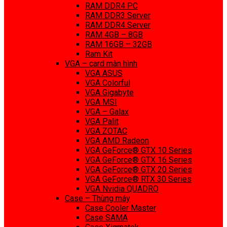
RAM DDR4 PC
RAM DDR3 Server
RAM DDR4 Server
RAM 4GB – 8GB
RAM 16GB – 32GB
Ram Kit
VGA – card màn hình
VGA ASUS
VGA Colorful
VGA Gigabyte
VGA MSI
VGA – Galax
VGA Palit
VGA ZOTAC
VGA AMD Radeon
VGA GeForce® GTX 10 Series
VGA GeForce® GTX 16 Series
VGA GeForce® GTX 20 Series
VGA GeForce® RTX 30 Series
VGA Nvidia QUADRO
Case – Thùng máy
Case Cooler Master
Case SAMA