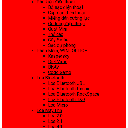
Phụ kiện điện thoại
Bộ sạc điện thoại
Cap sạc điện thoại
Miếng dán cường lực
Ốp lưng điện thoại
Quạt Mini
Thẻ cào
Gậy Selfie
Sạc dự phòng
Phần Mềm, WIN , OFFICE
Kaspersky
Diệt Virus
BKAV
Code Game
Loa Bluetooth
Loa Bluetooth JBL
Loa Bluetooth Rimax
Loa Bluetooth RockSpace
Loa Bluetooth T&G
Loa Micro
Loa Máy tính
Loa 2.0
Loa 2.1
Loa 4.1