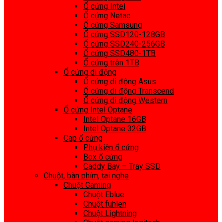
Ổ cứng Intel
Ổ cứng Netac
Ổ cứng Samsung
Ổ cứng SSD120-128GB
Ổ cứng SSD240-256GB
Ổ cứng SSD480-1TB
Ổ cứng trên 1TB
Ổ cứng di động
Ổ cứng di động Asus
Ổ cứng di động Transcend
Ổ cứng di động Western
Ổ cứng Intel Optane
Intel Optane 16GB
Intel Optane 32GB
Cap ổ cứng
Phụ kiện ổ cứng
Box ổ cứng
Caddy Bay – Tray SSD
Chuột, bàn phím, tai nghe
Chuột Gaming
Chuột Eblue
Chuột fuhlen
Chuột Lightning