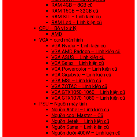
RAM 4GB – 8GB cũ
RAM 16GB – 32GB cũ
RAM KIT – Linh kiện cũ
RAM Led – Linh kiện cũ
CPU – Bộ vi xử lý
AMD
VGA – card màn hình
VGA Nvidia – Linh kiện cũ
VGA AMD Radeon – Linh kiện cũ
VGA ASUS – Linh kiện cũ
VGA Galax – Linh kiện cũ
VGA Powercolor – Linh kiện cũ
VGA Gigabyte – Linh kiện cũ
VGA MSI – Linh kiện cũ
VGA ZOTAC – Linh kiện cũ
VGA GTX1050-1060 – Linh kiện cũ
VGA GTX1070-1080 – Linh kiện cũ
PSU – Nguồn máy tính
Nguồn Acbel – Linh kiện cũ
Nguồn cool Master – Cũ
Nguồn Jetek – Linh kiện cũ
Nguồn Sama – Linh kiện cũ
Nguồn dưới 400W – Linh kiện cũ