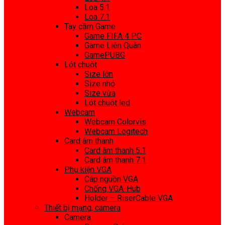
Loa 5.1
Loa 7.1
Tay cầm Game
Game FIFA 4 PC
Game Liên Quân
GamePUBG
Lót chuột
Size lớn
Size nhỏ
Size vừa
Lót chuột led
Webcam
Webcam Colorvis
Webcam Logitech
Card âm thanh
Card âm thanh 5.1
Card âm thanh 7.1
Phụ kiện VGA
Cáp nguồn VGA
Chống VGA-Hub
Holder – RiserCable VGA
Thiết bị mạng, camera
Camera