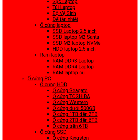
Sạc Laptop
Túi Laptop
Bộ Vệ Sinh
Đế tản nhiệt
Ổ cứng laptop
SSD Laptop 2.5 inch
SSD laptop M2 Santa
SSD M2 laptop NVMe
HDD laptop 2.5 inch
Ram laptop
RAM DDR3 Laptop
RAM DDR4 Laptop
RAM laptop cũ
Ổ cứng PC
Ổ cứng HDD
Ổ cứng Seagate
Ổ cứng TOSHIBA
Ổ cứng Western
Ổ cứng dưới 500GB
Ổ cứng 1TB đến 2TB
Ổ cứng 2TB đến 6TB
Ổ cứng trên 6TB
Ổ cứng SSD
Ổ cứng Kingston