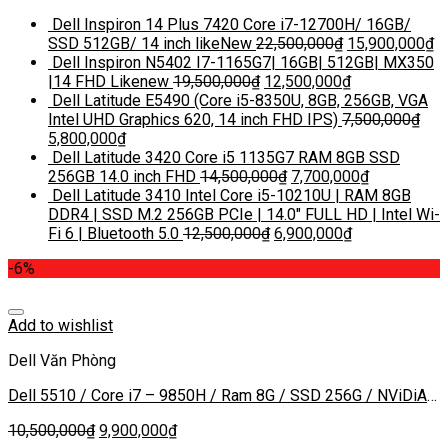
Dell Inspiron 14 Plus 7420 Core i7-12700H/ 16GB/
SSD 512GB/ 14 inch likeNew
22,500,000
₫
15,900,000
₫
Dell Inspiron N5402 I7-1165G7| 16GB| 512GB| MX350
|14 FHD Likenew
19,500,000
₫
12,500,000
₫
Dell Latitude E5490 (Core i5-8350U, 8GB, 256GB, VGA
Intel UHD Graphics 620, 14 inch FHD IPS)
7,500,000
₫
5,800,000
₫
Dell Latitude 3420 Core i5 1135G7 RAM 8GB SSD
256GB 14.0 inch FHD
14,500,000
₫
7,700,000
₫
Dell Latitude 3410 Intel Core i5-10210U | RAM 8GB
DDR4 | SSD M.2 256GB PCIe | 14.0″ FULL HD | Intel Wi-
Fi 6 | Bluetooth 5.0
12,500,000
₫
6,900,000
₫
-6%
Add to wishlist
Dell Văn Phòng
Dell 5510 / Core i7 – 9850H / Ram 8G / SSD 256G / NViDiA
MX 150 / 15.6 inch FHD Touch IPS
10,500,000
₫
9,900,000
₫