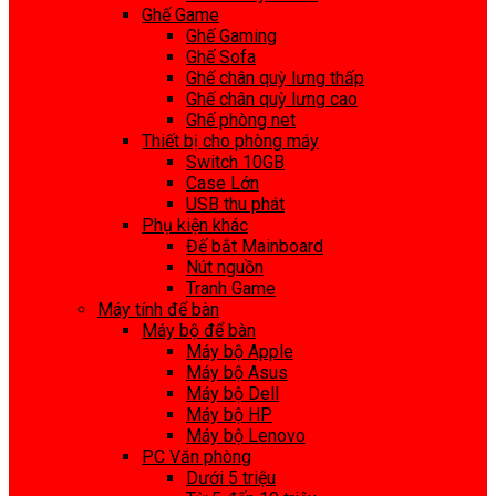
Ghế Game
Ghế Gaming
Ghế Sofa
Ghế chân quỳ lưng thấp
Ghế chân quỳ lưng cao
Ghế phòng net
Thiết bị cho phòng máy
Switch 10GB
Case Lớn
USB thu phát
Phụ kiện khác
Đế bắt Mainboard
Nút nguồn
Tranh Game
Máy tính để bàn
Máy bộ để bàn
Máy bộ Apple
Máy bộ Asus
Máy bộ Dell
Máy bộ HP
Máy bộ Lenovo
PC Văn phòng
Dưới 5 triệu