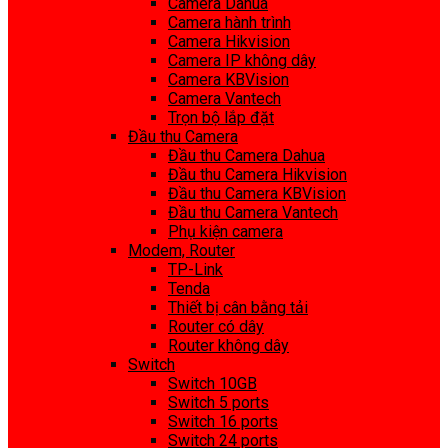
Camera Dahua
Camera hành trình
Camera Hikvision
Camera IP không dây
Camera KBVision
Camera Vantech
Trọn bộ lắp đặt
Đầu thu Camera
Đầu thu Camera Dahua
Đầu thu Camera Hikvision
Đầu thu Camera KBVision
Đầu thu Camera Vantech
Phụ kiện camera
Modem, Router
TP-Link
Tenda
Thiết bị cân bằng tải
Router có dây
Router không dây
Switch
Switch 10GB
Switch 5 ports
Switch 16 ports
Switch 24 ports