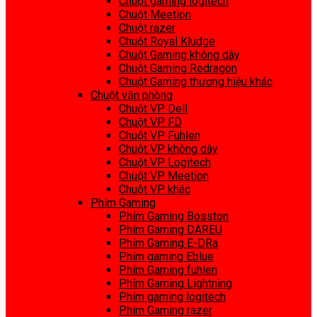
Chuột gaming logitech
Chuột Meetion
Chuột razer
Chuột Royal Kludge
Chuột Gaming không dây
Chuột Gaming Redragon
Chuột Gaming thương hiệu khác
Chuột văn phòng
Chuột VP Dell
Chuột VP FD
Chuột VP Fuhlen
Chuột VP không dây
Chuột VP Logitech
Chuột VP Meetion
Chuột VP khác
Phím Gaming
Phím Gaming Bosston
Phím Gaming DAREU
Phím Gaming E-DRa
Phím gaming Eblue
Phím Gaming fuhlen
Phím Gaming Lightning
Phím gaming logitech
Phím Gaming razer