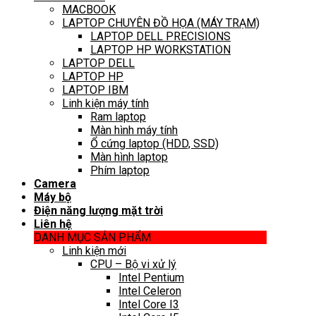
MACBOOK
LAPTOP CHUYÊN ĐỒ HỌA (MÁY TRẠM)
LAPTOP DELL PRECISIONS
LAPTOP HP WORKSTATION
LAPTOP DELL
LAPTOP HP
LAPTOP IBM
Linh kiện máy tính
Ram laptop
Màn hình máy tính
Ổ cứng laptop (HDD, SSD)
Màn hình laptop
Phím laptop
Camera
Máy bộ
Điện năng lượng mặt trời
Liên hệ
DANH MỤC SẢN PHẨM
Linh kiện mới
CPU – Bộ vi xử lý
Intel Pentium
Intel Celeron
Intel Core I3