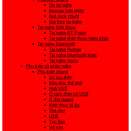
Ốp tai nghe
Keycap bàn phím
Nút click chuột
Giá treo tai nghe
Tai nghe điện thoại
Tai nghe ĐT Pisen
Tai nghe điện thoại hãng khác
Tai nghe Bluetooth
Tai nghe Remax
Tai nghe bluetooth khác
Tai nghe Hoco
Phụ kiện và phần mềm
Phụ kiện chung
Bộ lưu điện
Đầu đọc thẻ nhớ
Hub USB
Ổ cắm điện có USB
Ổ đĩa quang
Kính thực tế ảo
Thẻ nhớ
USB
Tivi Box
Vít vặn