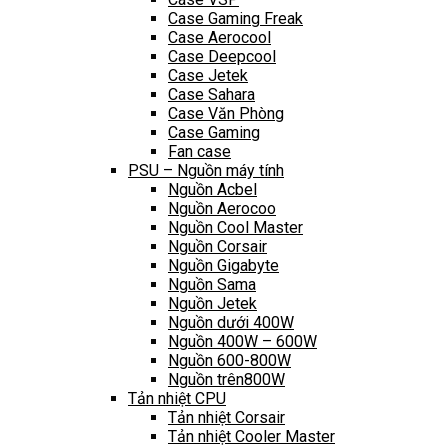
Case Gaming Freak
Case Aerocool
Case Deepcool
Case Jetek
Case Sahara
Case Văn Phòng
Case Gaming
Fan case
PSU – Nguồn máy tính
Nguồn Acbel
Nguồn Aerocoo
Nguồn Cool Master
Nguồn Corsair
Nguồn Gigabyte
Nguồn Sama
Nguồn Jetek
Nguồn dưới 400W
Nguồn 400W – 600W
Nguồn 600-800W
Nguồn trên800W
Tản nhiệt CPU
Tản nhiệt Corsair
Tản nhiệt Cooler Master