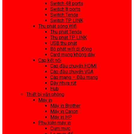
Switch 48 ports
Switch 8 ports
Switch Tenda
Switch TP LINK
Thu phát sóng Wifi
Thu phát Tenda
Thu phát TP LINK
USB thu phát
Bộ phát wifi di động
Card mạng không dây
Cap kết nối
Cap đầu chuyển HDMI
Cáp đầu chuyển VGA
Cáp mạng – Đầu mạng
Dây nhựa rút
Hub
Thiết bị văn phòng
Máy in
Máy in Brother
Máy in Canon
Máy in HP
Phụ kiện máy in
Cụm mực