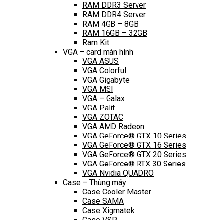
RAM DDR3 Server
RAM DDR4 Server
RAM 4GB – 8GB
RAM 16GB – 32GB
Ram Kit
VGA – card màn hình
VGA ASUS
VGA Colorful
VGA Gigabyte
VGA MSI
VGA – Galax
VGA Palit
VGA ZOTAC
VGA AMD Radeon
VGA GeForce® GTX 10 Series
VGA GeForce® GTX 16 Series
VGA GeForce® GTX 20 Series
VGA GeForce® RTX 30 Series
VGA Nvidia QUADRO
Case – Thùng máy
Case Cooler Master
Case SAMA
Case Xigmatek
Case VSP