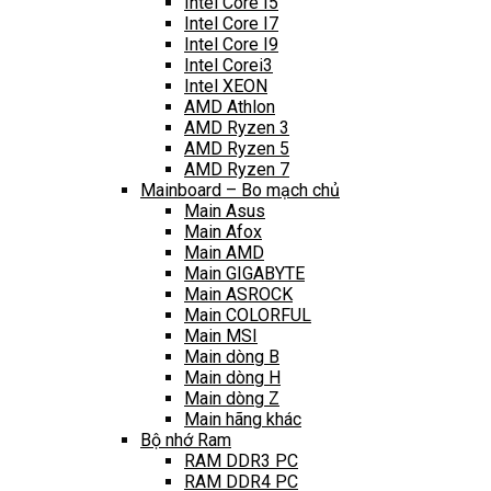
Intel Core I5
Intel Core I7
Intel Core I9
Intel Corei3
Intel XEON
AMD Athlon
AMD Ryzen 3
AMD Ryzen 5
AMD Ryzen 7
Mainboard – Bo mạch chủ
Main Asus
Main Afox
Main AMD
Main GIGABYTE
Main ASROCK
Main COLORFUL
Main MSI
Main dòng B
Main dòng H
Main dòng Z
Main hãng khác
Bộ nhớ Ram
RAM DDR3 PC
RAM DDR4 PC