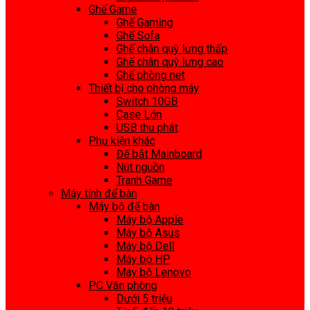
Ghế Game
Ghế Gaming
Ghế Sofa
Ghế chân quỳ lưng thấp
Ghế chân quỳ lưng cao
Ghế phòng net
Thiết bị cho phòng máy
Switch 10GB
Case Lớn
USB thu phát
Phụ kiện khác
Đế bắt Mainboard
Nút nguồn
Tranh Game
Máy tính để bàn
Máy bộ để bàn
Máy bộ Apple
Máy bộ Asus
Máy bộ Dell
Máy bộ HP
Máy bộ Lenovo
PC Văn phòng
Dưới 5 triệu