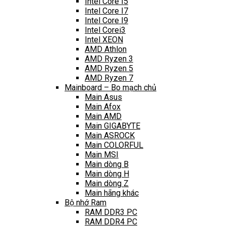
Intel Core I5
Intel Core I7
Intel Core I9
Intel Corei3
Intel XEON
AMD Athlon
AMD Ryzen 3
AMD Ryzen 5
AMD Ryzen 7
Mainboard – Bo mạch chủ
Main Asus
Main Afox
Main AMD
Main GIGABYTE
Main ASROCK
Main COLORFUL
Main MSI
Main dòng B
Main dòng H
Main dòng Z
Main hãng khác
Bộ nhớ Ram
RAM DDR3 PC
RAM DDR4 PC