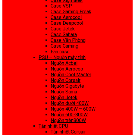
Case Xigmatek
Case VSP
Case Gaming Freak
Case Aerocool
Case Deepcool
Case Jetek
Case Sahara
Case Văn Phòng
Case Gaming
Fan case
PSU – Nguồn máy tính
Nguồn Acbel
Nguồn Aerocoo
Nguồn Cool Master
Nguồn Corsair
Nguồn Gigabyte
Nguồn Sama
Nguồn Jetek
Nguồn dưới 400W
Nguồn 400W – 600W
Nguồn 600-800W
Nguồn trên800W
Tản nhiệt CPU
Tản nhiệt Corsair