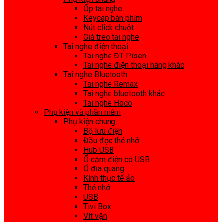
Ốp tai nghe
Keycap bàn phím
Nút click chuột
Giá treo tai nghe
Tai nghe điện thoại
Tai nghe ĐT Pisen
Tai nghe điện thoại hãng khác
Tai nghe Bluetooth
Tai nghe Remax
Tai nghe bluetooth khác
Tai nghe Hoco
Phụ kiện và phần mềm
Phụ kiện chung
Bộ lưu điện
Đầu đọc thẻ nhớ
Hub USB
Ổ cắm điện có USB
Ổ đĩa quang
Kính thực tế ảo
Thẻ nhớ
USB
Tivi Box
Vít vặn