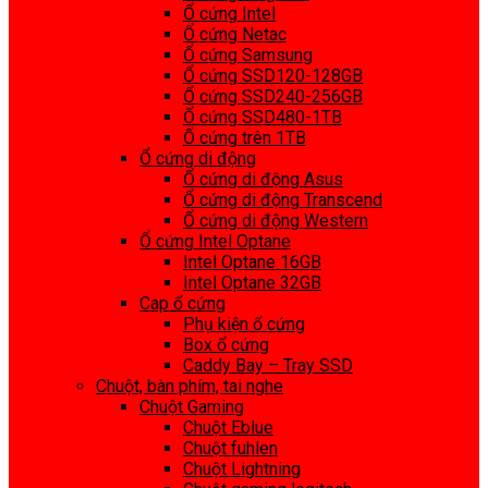
Ổ cứng Intel
Ổ cứng Netac
Ổ cứng Samsung
Ổ cứng SSD120-128GB
Ổ cứng SSD240-256GB
Ổ cứng SSD480-1TB
Ổ cứng trên 1TB
Ổ cứng di động
Ổ cứng di động Asus
Ổ cứng di động Transcend
Ổ cứng di động Western
Ổ cứng Intel Optane
Intel Optane 16GB
Intel Optane 32GB
Cap ổ cứng
Phụ kiện ổ cứng
Box ổ cứng
Caddy Bay – Tray SSD
Chuột, bàn phím, tai nghe
Chuột Gaming
Chuột Eblue
Chuột fuhlen
Chuột Lightning