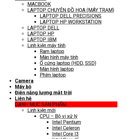
MACBOOK
LAPTOP CHUYÊN ĐỒ HỌA (MÁY TRẠM)
LAPTOP DELL PRECISIONS
LAPTOP HP WORKSTATION
LAPTOP DELL
LAPTOP HP
LAPTOP IBM
Linh kiện máy tính
Ram laptop
Màn hình máy tính
Ổ cứng laptop (HDD, SSD)
Màn hình laptop
Phím laptop
Camera
Máy bộ
Điện năng lượng mặt trời
Liên hệ
DANH MỤC SẢN PHẨM
Linh kiện mới
CPU – Bộ vi xử lý
Intel Pentium
Intel Celeron
Intel Core I3