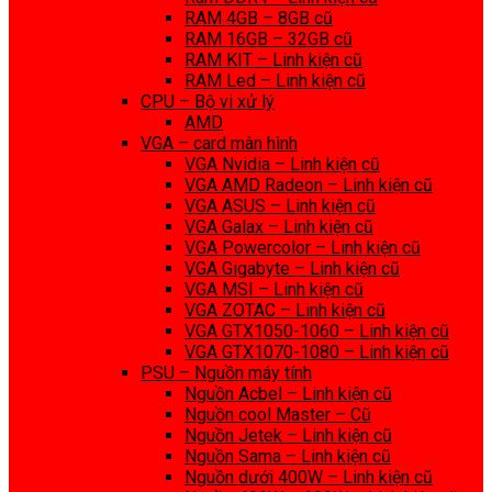
RAM 4GB – 8GB cũ
RAM 16GB – 32GB cũ
RAM KIT – Linh kiện cũ
RAM Led – Linh kiện cũ
CPU – Bộ vi xử lý
AMD
VGA – card màn hình
VGA Nvidia – Linh kiện cũ
VGA AMD Radeon – Linh kiện cũ
VGA ASUS – Linh kiện cũ
VGA Galax – Linh kiện cũ
VGA Powercolor – Linh kiện cũ
VGA Gigabyte – Linh kiện cũ
VGA MSI – Linh kiện cũ
VGA ZOTAC – Linh kiện cũ
VGA GTX1050-1060 – Linh kiện cũ
VGA GTX1070-1080 – Linh kiện cũ
PSU – Nguồn máy tính
Nguồn Acbel – Linh kiện cũ
Nguồn cool Master – Cũ
Nguồn Jetek – Linh kiện cũ
Nguồn Sama – Linh kiện cũ
Nguồn dưới 400W – Linh kiện cũ