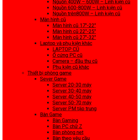
Nguồn 400W – 600W – Linh kiện cũ
Nguồn 600-800W – Linh kiện cũ
Nguồn trên800W – Linh kiện cũ
Màn hình cũ
Màn hình cũ 17″-22″
Màn hình cũ 22″-25″
Màn hình cũ 27″-32″
Laptop và phụ kiện khác
LAPTOP CŨ
Ổ cứng PC cũ
Camera – đầu thu cũ
Phụ kiện cũ khác
Thiết bị phòng game
Sever Game
Server 20-30 máy
Server 30-40 máy
Server 40-50 máy
Server 50-70 máy
Server PM tập trung
Bàn Game
Bàn Gaming
Bàn PC chữ Z
Bàn phòng net
Bàn theo yêu cầu