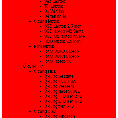
Sạc Laptop
Túi Laptop
Bộ Vệ Sinh
Đế tản nhiệt
Ổ cứng laptop
SSD Laptop 2.5 inch
SSD laptop M2 Santa
SSD M2 laptop NVMe
HDD laptop 2.5 inch
Ram laptop
RAM DDR3 Laptop
RAM DDR4 Laptop
RAM laptop cũ
Ổ cứng PC
Ổ cứng HDD
Ổ cứng Seagate
Ổ cứng TOSHIBA
Ổ cứng Western
Ổ cứng dưới 500GB
Ổ cứng 1TB đến 2TB
Ổ cứng 2TB đến 6TB
Ổ cứng trên 6TB
Ổ cứng SSD
Ổ cứng Kingston