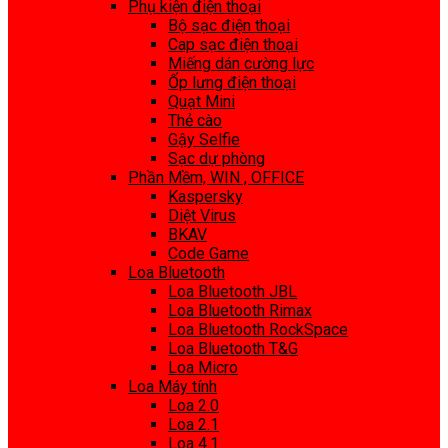
Phụ kiện điện thoại
Bộ sạc điện thoại
Cap sạc điện thoại
Miếng dán cường lực
Ốp lưng điện thoại
Quạt Mini
Thẻ cào
Gậy Selfie
Sạc dự phòng
Phần Mềm, WIN , OFFICE
Kaspersky
Diệt Virus
BKAV
Code Game
Loa Bluetooth
Loa Bluetooth JBL
Loa Bluetooth Rimax
Loa Bluetooth RockSpace
Loa Bluetooth T&G
Loa Micro
Loa Máy tính
Loa 2.0
Loa 2.1
Loa 4.1