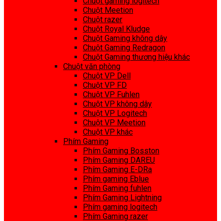
Chuột gaming logitech
Chuột Meetion
Chuột razer
Chuột Royal Kludge
Chuột Gaming không dây
Chuột Gaming Redragon
Chuột Gaming thương hiệu khác
Chuột văn phòng
Chuột VP Dell
Chuột VP FD
Chuột VP Fuhlen
Chuột VP không dây
Chuột VP Logitech
Chuột VP Meetion
Chuột VP khác
Phím Gaming
Phím Gaming Bosston
Phím Gaming DAREU
Phím Gaming E-DRa
Phím gaming Eblue
Phím Gaming fuhlen
Phím Gaming Lightning
Phím gaming logitech
Phím Gaming razer