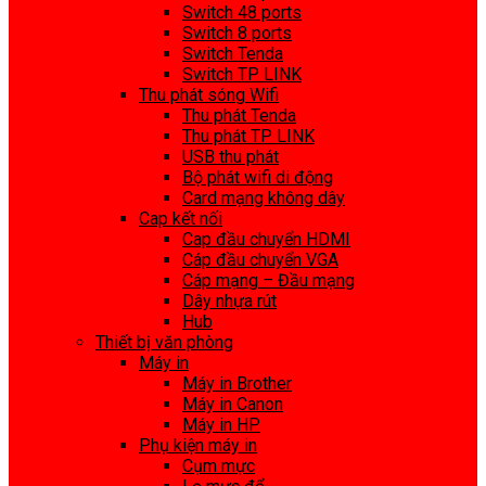
Switch 48 ports
Switch 8 ports
Switch Tenda
Switch TP LINK
Thu phát sóng Wifi
Thu phát Tenda
Thu phát TP LINK
USB thu phát
Bộ phát wifi di động
Card mạng không dây
Cap kết nối
Cap đầu chuyển HDMI
Cáp đầu chuyển VGA
Cáp mạng – Đầu mạng
Dây nhựa rút
Hub
Thiết bị văn phòng
Máy in
Máy in Brother
Máy in Canon
Máy in HP
Phụ kiện máy in
Cụm mực