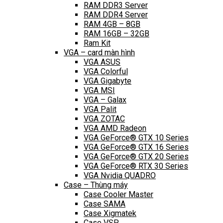
RAM DDR3 Server
RAM DDR4 Server
RAM 4GB – 8GB
RAM 16GB – 32GB
Ram Kit
VGA – card màn hình
VGA ASUS
VGA Colorful
VGA Gigabyte
VGA MSI
VGA – Galax
VGA Palit
VGA ZOTAC
VGA AMD Radeon
VGA GeForce® GTX 10 Series
VGA GeForce® GTX 16 Series
VGA GeForce® GTX 20 Series
VGA GeForce® RTX 30 Series
VGA Nvidia QUADRO
Case – Thùng máy
Case Cooler Master
Case SAMA
Case Xigmatek
Case VSP