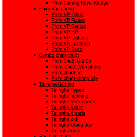
Phím Gaming Royal Kludge
Phím Văn phòng
Phím VP EBlue
Phím VP Fuhlen
Phím VP Genius
Phím VP HP
Phím VP Lighting
Phím VP Logitech
Phím VP Rapo
Combo phím chuột
Phím Chuột Giả Cơ
Phím, Chuột ,Văn phòng
Phím chuột cơ
Phím chuột không dây
Tai nghe Gaming
Tai nghe Hypep
Tai nghe lightning
Tai nghe Motospeed
Tai nghe Razer
Tai nghe Xiberia
Tai nghe zidli
Tai nghe không dây
Tai nghe khác
Phụ kiện chung