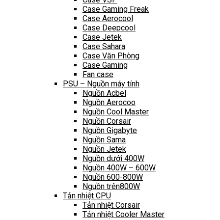
Case Gaming Freak
Case Aerocool
Case Deepcool
Case Jetek
Case Sahara
Case Văn Phòng
Case Gaming
Fan case
PSU – Nguồn máy tính
Nguồn Acbel
Nguồn Aerocoo
Nguồn Cool Master
Nguồn Corsair
Nguồn Gigabyte
Nguồn Sama
Nguồn Jetek
Nguồn dưới 400W
Nguồn 400W – 600W
Nguồn 600-800W
Nguồn trên800W
Tản nhiệt CPU
Tản nhiệt Corsair
Tản nhiệt Cooler Master