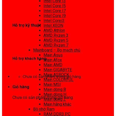
Intel Core I3
0972 413 307
Intel Core I5
Intel Core I7
Intel Core I9
Intel Corei3
Hỗ trợ kỹ thuật
Intel XEON
AMD Athlon
0974 816 737
AMD Ryzen 3
AMD Ryzen 5
AMD Ryzen 7
Mainboard – Bo mạch chủ
Main Asus
Hỗ trợ khách hàng
Main Afox
Main AMD
0983425737
Main GIGABYTE
Main ASROCK
Chưa có sản phẩm trong giỏ hàng.
Main COLORFUL
Main MSI
Giỏ hàng
Main dòng B
Main dòng H
Chưa có sản phẩm trong giỏ hàng.
Main dòng Z
Main hãng khác
Bộ nhớ Ram
RAM DDR3 PC