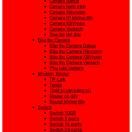
Camera Dahua
Camera hành trình
Camera Hikvision
Camera IP không dây
Camera KBVision
Camera Vantech
Trọn bộ lắp đặt
Đầu thu Camera
Đầu thu Camera Dahua
Đầu thu Camera Hikvision
Đầu thu Camera KBVision
Đầu thu Camera Vantech
Phụ kiện camera
Modem, Router
TP-Link
Tenda
Thiết bị cân bằng tải
Router có dây
Router không dây
Switch
Switch 10GB
Switch 5 ports
Switch 16 ports
Switch 24 ports