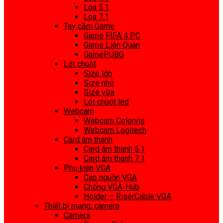
Loa 5.1
Loa 7.1
Tay cầm Game
Game FIFA 4 PC
Game Liên Quân
GamePUBG
Lót chuột
Size lớn
Size nhỏ
Size vừa
Lót chuột led
Webcam
Webcam Colorvis
Webcam Logitech
Card âm thanh
Card âm thanh 5.1
Card âm thanh 7.1
Phụ kiện VGA
Cáp nguồn VGA
Chống VGA-Hub
Holder – RiserCable VGA
Thiết bị mạng, camera
Camera