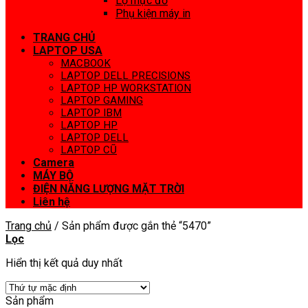
Lọ mực đổ
Phụ kiện máy in
TRANG CHỦ
LAPTOP USA
MACBOOK
LAPTOP DELL PRECISIONS
LAPTOP HP WORKSTATION
LAPTOP GAMING
LAPTOP IBM
LAPTOP HP
LAPTOP DELL
LAPTOP CŨ
Camera
MÁY BỘ
ĐIỆN NĂNG LƯỢNG MẶT TRỜI
Liên hệ
Trang chủ
/
Sản phẩm được gắn thẻ “5470”
Lọc
Hiển thị kết quả duy nhất
Sản phẩm