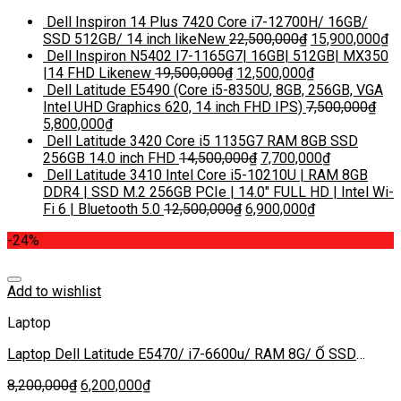
Dell Inspiron 14 Plus 7420 Core i7-12700H/ 16GB/
SSD 512GB/ 14 inch likeNew
22,500,000
₫
15,900,000
₫
Dell Inspiron N5402 I7-1165G7| 16GB| 512GB| MX350
|14 FHD Likenew
19,500,000
₫
12,500,000
₫
Dell Latitude E5490 (Core i5-8350U, 8GB, 256GB, VGA
Intel UHD Graphics 620, 14 inch FHD IPS)
7,500,000
₫
5,800,000
₫
Dell Latitude 3420 Core i5 1135G7 RAM 8GB SSD
256GB 14.0 inch FHD
14,500,000
₫
7,700,000
₫
Dell Latitude 3410 Intel Core i5-10210U | RAM 8GB
DDR4 | SSD M.2 256GB PCIe | 14.0″ FULL HD | Intel Wi-
Fi 6 | Bluetooth 5.0
12,500,000
₫
6,900,000
₫
-24%
Add to wishlist
Laptop
Laptop Dell Latitude E5470/ i7-6600u/ RAM 8G/ Ổ SSD
256GB/AMD Radeon R7 M360/ MÀN 14.0
8,200,000
₫
6,200,000
₫