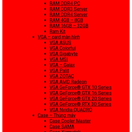
RAM DDR4 PC
RAM DDR3 Server
RAM DDR4 Server
RAM 4GB – 8GB
RAM 16GB – 32GB
Ram Kit
VGA – card màn hình
VGA ASUS
VGA Colorful
VGA Gigabyte
VGA MSI
VGA – Galax
VGA Palit
VGA ZOTAC
VGA AMD Radeon
VGA GeForce® GTX 10 Series
VGA GeForce® GTX 16 Series
VGA GeForce® GTX 20 Series
VGA GeForce® RTX 30 Series
VGA Nvidia QUADRO
Case – Thùng máy
Case Cooler Master
Case SAMA