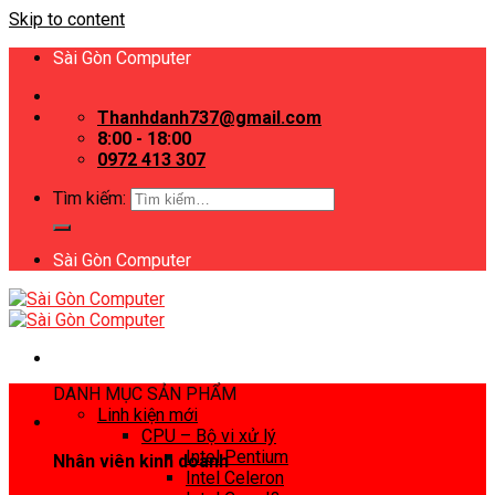
Skip to content
Sài Gòn Computer
Thanhdanh737@gmail.com
8:00 - 18:00
0972 413 307
Tìm kiếm:
Sài Gòn Computer
DANH MỤC SẢN PHẨM
Linh kiện mới
CPU – Bộ vi xử lý
Intel Pentium
Nhân viên kinh doanh
Intel Celeron