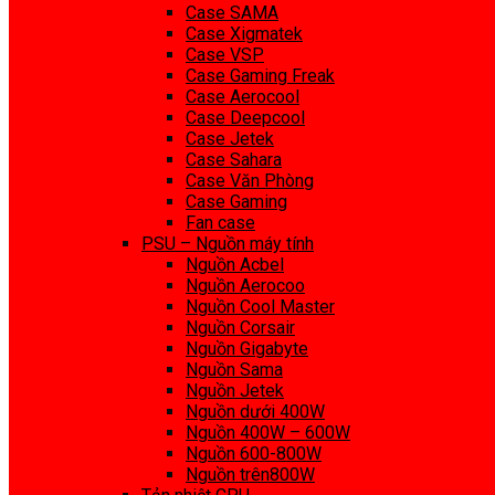
Case SAMA
Case Xigmatek
Case VSP
Case Gaming Freak
Case Aerocool
Case Deepcool
Case Jetek
Case Sahara
Case Văn Phòng
Case Gaming
Fan case
PSU – Nguồn máy tính
Nguồn Acbel
Nguồn Aerocoo
Nguồn Cool Master
Nguồn Corsair
Nguồn Gigabyte
Nguồn Sama
Nguồn Jetek
Nguồn dưới 400W
Nguồn 400W – 600W
Nguồn 600-800W
Nguồn trên800W