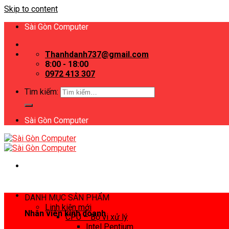
Skip to content
Sài Gòn Computer
Thanhdanh737@gmail.com
8:00 - 18:00
0972 413 307
Tìm kiếm:
Sài Gòn Computer
DANH MỤC SẢN PHẨM
Linh kiện mới
Nhân viên kinh doanh
CPU – Bộ vi xử lý
Intel Pentium