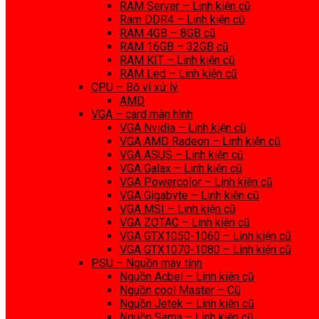
RAM Server – Linh kiện cũ
Ram DDR4 – Linh kiện cũ
RAM 4GB – 8GB cũ
RAM 16GB – 32GB cũ
RAM KIT – Linh kiện cũ
RAM Led – Linh kiện cũ
CPU – Bộ vi xử lý
AMD
VGA – card màn hình
VGA Nvidia – Linh kiện cũ
VGA AMD Radeon – Linh kiện cũ
VGA ASUS – Linh kiện cũ
VGA Galax – Linh kiện cũ
VGA Powercolor – Linh kiện cũ
VGA Gigabyte – Linh kiện cũ
VGA MSI – Linh kiện cũ
VGA ZOTAC – Linh kiện cũ
VGA GTX1050-1060 – Linh kiện cũ
VGA GTX1070-1080 – Linh kiện cũ
PSU – Nguồn máy tính
Nguồn Acbel – Linh kiện cũ
Nguồn cool Master – Cũ
Nguồn Jetek – Linh kiện cũ
Nguồn Sama – Linh kiện cũ