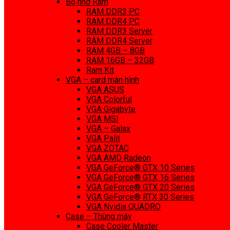
Bộ nhớ Ram
RAM DDR3 PC
RAM DDR4 PC
RAM DDR3 Server
RAM DDR4 Server
RAM 4GB – 8GB
RAM 16GB – 32GB
Ram Kit
VGA – card màn hình
VGA ASUS
VGA Colorful
VGA Gigabyte
VGA MSI
VGA – Galax
VGA Palit
VGA ZOTAC
VGA AMD Radeon
VGA GeForce® GTX 10 Series
VGA GeForce® GTX 16 Series
VGA GeForce® GTX 20 Series
VGA GeForce® RTX 30 Series
VGA Nvidia QUADRO
Case – Thùng máy
Case Cooler Master