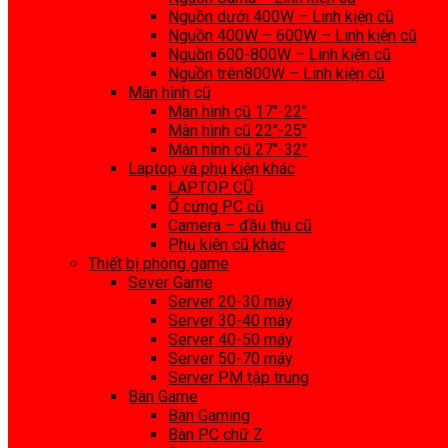
Nguồn dưới 400W – Linh kiện cũ
Nguồn 400W – 600W – Linh kiện cũ
Nguồn 600-800W – Linh kiện cũ
Nguồn trên800W – Linh kiện cũ
Màn hình cũ
Màn hình cũ 17″-22″
Màn hình cũ 22″-25″
Màn hình cũ 27″-32″
Laptop và phụ kiện khác
LAPTOP CŨ
Ổ cứng PC cũ
Camera – đầu thu cũ
Phụ kiện cũ khác
Thiết bị phòng game
Sever Game
Server 20-30 máy
Server 30-40 máy
Server 40-50 máy
Server 50-70 máy
Server PM tập trung
Bàn Game
Bàn Gaming
Bàn PC chữ Z