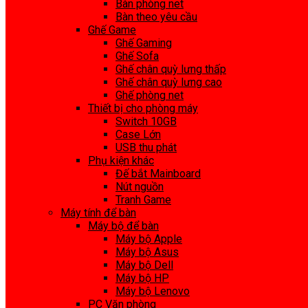
Bàn phòng net
Bàn theo yêu cầu
Ghế Game
Ghế Gaming
Ghế Sofa
Ghế chân quỳ lưng thấp
Ghế chân quỳ lưng cao
Ghế phòng net
Thiết bị cho phòng máy
Switch 10GB
Case Lớn
USB thu phát
Phụ kiện khác
Đế bắt Mainboard
Nút nguồn
Tranh Game
Máy tính để bàn
Máy bộ để bàn
Máy bộ Apple
Máy bộ Asus
Máy bộ Dell
Máy bộ HP
Máy bộ Lenovo
PC Văn phòng