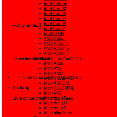
0972 413 307
Intel Celeron
Intel Core I3
Intel Core I5
Intel Core I7
Intel Core I9
Hỗ trợ kỹ thuật
Intel Corei3
Intel XEON
0974 816 737
AMD Athlon
AMD Ryzen 3
AMD Ryzen 5
AMD Ryzen 7
Mainboard – Bo mạch chủ
Hỗ trợ khách hàng
Main Asus
Main Afox
0983425737
Main AMD
Chưa có sản phẩm trong giỏ hàng.
Main GIGABYTE
Main ASROCK
Giỏ hàng
Main COLORFUL
Main MSI
Main dòng B
Chưa có sản phẩm trong giỏ hàng.
Main dòng H
Main dòng Z
Main hãng khác