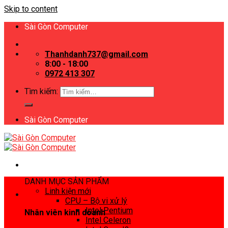
Skip to content
Sài Gòn Computer
Thanhdanh737@gmail.com
8:00 - 18:00
0972 413 307
Tìm kiếm:
Sài Gòn Computer
DANH MỤC SẢN PHẨM
Linh kiện mới
CPU – Bộ vi xử lý
Intel Pentium
Nhân viên kinh doanh
Intel Celeron