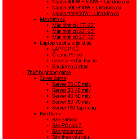
Nguồn 400W – 600W – Linh kiện cũ
Nguồn 600-800W – Linh kiện cũ
Nguồn trên800W – Linh kiện cũ
Màn hình cũ
Màn hình cũ 17″-22″
Màn hình cũ 22″-25″
Màn hình cũ 27″-32″
Laptop và phụ kiện khác
LAPTOP CŨ
Ổ cứng PC cũ
Camera – đầu thu cũ
Phụ kiện cũ khác
Thiết bị phòng game
Sever Game
Server 20-30 máy
Server 30-40 máy
Server 40-50 máy
Server 50-70 máy
Server PM tập trung
Bàn Game
Bàn Gaming
Bàn PC chữ Z
Bàn phòng net
Bàn theo yêu cầu