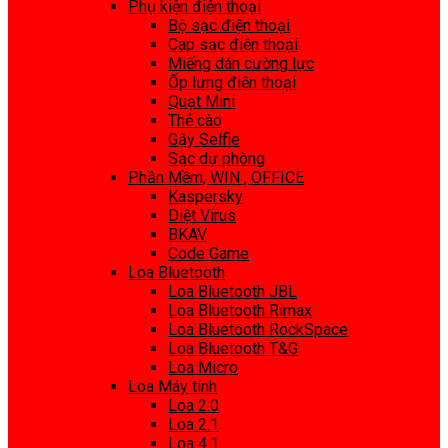
Phụ kiện điện thoại
Bộ sạc điện thoại
Cap sạc điện thoại
Miếng dán cường lực
Ốp lưng điện thoại
Quạt Mini
Thẻ cào
Gậy Selfie
Sạc dự phòng
Phần Mềm, WIN , OFFICE
Kaspersky
Diệt Virus
BKAV
Code Game
Loa Bluetooth
Loa Bluetooth JBL
Loa Bluetooth Rimax
Loa Bluetooth RockSpace
Loa Bluetooth T&G
Loa Micro
Loa Máy tính
Loa 2.0
Loa 2.1
Loa 4.1