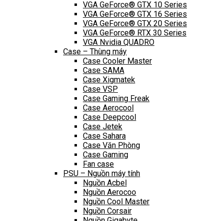
VGA GeForce® GTX 10 Series
VGA GeForce® GTX 16 Series
VGA GeForce® GTX 20 Series
VGA GeForce® RTX 30 Series
VGA Nvidia QUADRO
Case – Thùng máy
Case Cooler Master
Case SAMA
Case Xigmatek
Case VSP
Case Gaming Freak
Case Aerocool
Case Deepcool
Case Jetek
Case Sahara
Case Văn Phòng
Case Gaming
Fan case
PSU – Nguồn máy tính
Nguồn Acbel
Nguồn Aerocoo
Nguồn Cool Master
Nguồn Corsair
Nguồn Gigabyte