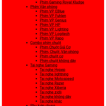
Phím Gaming Royal Kludge
Phím Văn phòng
Phím VP EBlue
Phím VP Fuhlen
Phím VP Genius
Phím VP HP
Phím VP Lighting
Phím VP Logitech
Phím VP Rapo
Combo phím chuột
Phím Chuột Giả Cơ
Phím, Chuột ,Văn phòng
Phím chuột cơ
Phím chuột không dây
Tai nghe Gaming
Tai nghe Hypep
Tai nghe lightning
Tai nghe Motospeed
Tai nghe Razer
Tai nghe Xiberia
Tai nghe zidli
Tai nghe không dây
Tai nghe khác
Phụ kiện chung