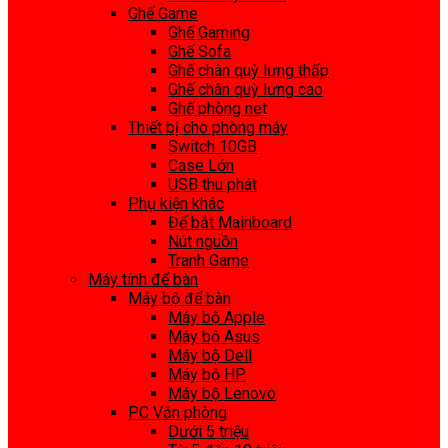
Ghế Game
Ghế Gaming
Ghế Sofa
Ghế chân quỳ lưng thấp
Ghế chân quỳ lưng cao
Ghế phòng net
Thiết bị cho phòng máy
Switch 10GB
Case Lớn
USB thu phát
Phụ kiện khác
Đế bắt Mainboard
Nút nguồn
Tranh Game
Máy tính để bàn
Máy bộ để bàn
Máy bộ Apple
Máy bộ Asus
Máy bộ Dell
Máy bộ HP
Máy bộ Lenovo
PC Văn phòng
Dưới 5 triệu