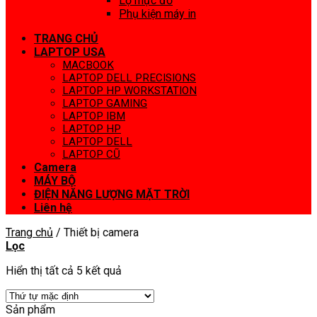
Lọ mực đổ
Phụ kiện máy in
TRANG CHỦ
LAPTOP USA
MACBOOK
LAPTOP DELL PRECISIONS
LAPTOP HP WORKSTATION
LAPTOP GAMING
LAPTOP IBM
LAPTOP HP
LAPTOP DELL
LAPTOP CŨ
Camera
MÁY BỘ
ĐIỆN NĂNG LƯỢNG MẶT TRỜI
Liên hệ
Trang chủ
/
Thiết bị camera
Lọc
Hiển thị tất cả 5 kết quả
Sản phẩm