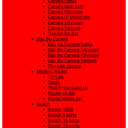
Camera Dahua
Camera hành trình
Camera Hikvision
Camera IP không dây
Camera KBVision
Camera Vantech
Trọn bộ lắp đặt
Đầu thu Camera
Đầu thu Camera Dahua
Đầu thu Camera Hikvision
Đầu thu Camera KBVision
Đầu thu Camera Vantech
Phụ kiện camera
Modem, Router
TP-Link
Tenda
Thiết bị cân bằng tải
Router có dây
Router không dây
Switch
Switch 10GB
Switch 5 ports
Switch 16 ports
Switch 24 ports