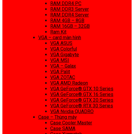
RAM DDR4 PC
RAM DDR3 Server
RAM DDR4 Server
RAM 4GB – 8GB
RAM 16GB – 32GB
Ram Kit
VGA – card màn hình
VGA ASUS
VGA Colorful
VGA Gigabyte
VGA MSI
VGA – Galax
VGA Palit
VGA ZOTAC
VGA AMD Radeon
VGA GeForce® GTX 10 Series
VGA GeForce® GTX 16 Series
VGA GeForce® GTX 20 Series
VGA GeForce® RTX 30 Series
VGA Nvidia QUADRO
Case – Thùng máy
Case Cooler Master
Case SAMA