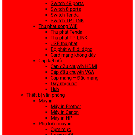
Switch 48 ports
Switch 8 ports
Switch Tenda
Switch TP LINK
Thu phát sóng Wifi
Thu phát Tenda
Thu phát TP LINK
USB thu phát
Bộ phát wifi di động
Card mạng không dây
Cap kết nối
Cap đầu chuyển HDMI
Cáp đầu chuyển VGA
Cáp mạng – Đầu mạng
Dây nhựa rút
Hub
Thiết bị văn phòng
Máy in
Máy in Brother
Máy in Canon
Máy in HP
Phụ kiện máy in
Cụm mực