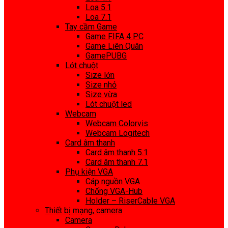
Loa 5.1
Loa 7.1
Tay cầm Game
Game FIFA 4 PC
Game Liên Quân
GamePUBG
Lót chuột
Size lớn
Size nhỏ
Size vừa
Lót chuột led
Webcam
Webcam Colorvis
Webcam Logitech
Card âm thanh
Card âm thanh 5.1
Card âm thanh 7.1
Phụ kiện VGA
Cáp nguồn VGA
Chống VGA-Hub
Holder – RiserCable VGA
Thiết bị mạng, camera
Camera