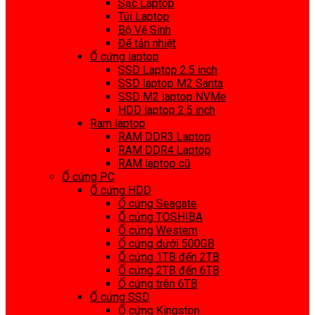
Sạc Laptop
Túi Laptop
Bộ Vệ Sinh
Đế tản nhiệt
Ổ cứng laptop
SSD Laptop 2.5 inch
SSD laptop M2 Santa
SSD M2 laptop NVMe
HDD laptop 2.5 inch
Ram laptop
RAM DDR3 Laptop
RAM DDR4 Laptop
RAM laptop cũ
Ổ cứng PC
Ổ cứng HDD
Ổ cứng Seagate
Ổ cứng TOSHIBA
Ổ cứng Western
Ổ cứng dưới 500GB
Ổ cứng 1TB đến 2TB
Ổ cứng 2TB đến 6TB
Ổ cứng trên 6TB
Ổ cứng SSD
Ổ cứng Kingston