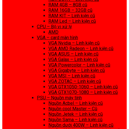
RAM 4GB – 8GB cũ
RAM 16GB – 32GB cũ
RAM KIT – Linh kiện cũ
RAM Led – Linh kiện cũ
CPU – Bộ vi xử lý
AMD
VGA – card màn hình
VGA Nvidia – Linh kiện cũ
VGA AMD Radeon – Linh kiện cũ
VGA ASUS – Linh kiện cũ
VGA Galax – Linh kiện cũ
VGA Powercolor – Linh kiện cũ
VGA Gigabyte – Linh kiện cũ
VGA MSI – Linh kiện cũ
VGA ZOTAC – Linh kiện cũ
VGA GTX1050-1060 – Linh kiện cũ
VGA GTX1070-1080 – Linh kiện cũ
PSU – Nguồn máy tính
Nguồn Acbel – Linh kiện cũ
Nguồn cool Master – Cũ
Nguồn Jetek – Linh kiện cũ
Nguồn Sama – Linh kiện cũ
Nguồn dưới 400W – Linh kiện cũ