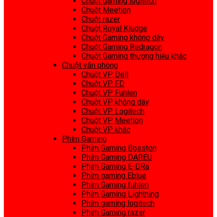
Chuột gaming logitech
Chuột Meetion
Chuột razer
Chuột Royal Kludge
Chuột Gaming không dây
Chuột Gaming Redragon
Chuột Gaming thương hiệu khác
Chuột văn phòng
Chuột VP Dell
Chuột VP FD
Chuột VP Fuhlen
Chuột VP không dây
Chuột VP Logitech
Chuột VP Meetion
Chuột VP khác
Phím Gaming
Phím Gaming Bosston
Phím Gaming DAREU
Phím Gaming E-DRa
Phím gaming Eblue
Phím Gaming fuhlen
Phím Gaming Lightning
Phím gaming logitech
Phím Gaming razer