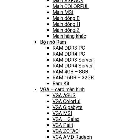
Main ASROCK
Main COLORFUL
Main MSI
Main dòng B
Main dòng H
Main dòng Z
Main hãng khác
Bộ nhớ Ram
RAM DDR3 PC
RAM DDR4 PC
RAM DDR3 Server
RAM DDR4 Server
RAM 4GB – 8GB
RAM 16GB – 32GB
Ram Kit
VGA – card màn hình
VGA ASUS
VGA Colorful
VGA Gigabyte
VGA MSI
VGA – Galax
VGA Palit
VGA ZOTAC
VGA AMD Radeon