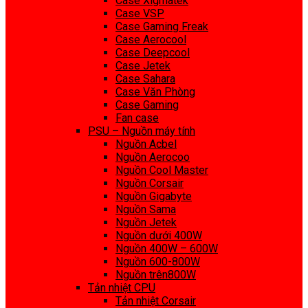
Case Xigmatek
Case VSP
Case Gaming Freak
Case Aerocool
Case Deepcool
Case Jetek
Case Sahara
Case Văn Phòng
Case Gaming
Fan case
PSU – Nguồn máy tính
Nguồn Acbel
Nguồn Aerocoo
Nguồn Cool Master
Nguồn Corsair
Nguồn Gigabyte
Nguồn Sama
Nguồn Jetek
Nguồn dưới 400W
Nguồn 400W – 600W
Nguồn 600-800W
Nguồn trên800W
Tản nhiệt CPU
Tản nhiệt Corsair