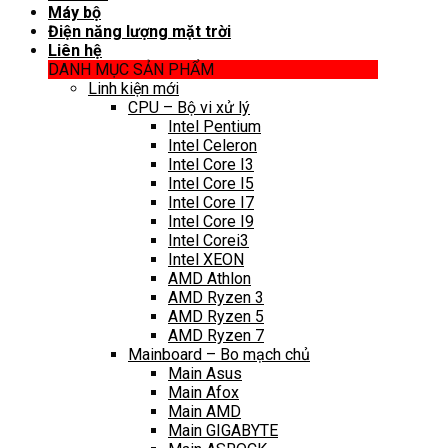
Máy bộ
Điện năng lượng mặt trời
Liên hệ
DANH MỤC SẢN PHẨM
Linh kiện mới
CPU – Bộ vi xử lý
Intel Pentium
Intel Celeron
Intel Core I3
Intel Core I5
Intel Core I7
Intel Core I9
Intel Corei3
Intel XEON
AMD Athlon
AMD Ryzen 3
AMD Ryzen 5
AMD Ryzen 7
Mainboard – Bo mạch chủ
Main Asus
Main Afox
Main AMD
Main GIGABYTE