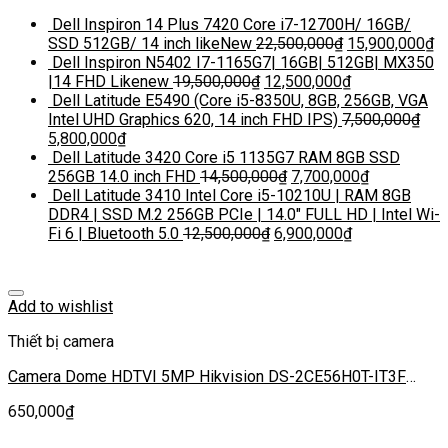
Dell Inspiron 14 Plus 7420 Core i7-12700H/ 16GB/
SSD 512GB/ 14 inch likeNew
22,500,000
₫
15,900,000
₫
Dell Inspiron N5402 I7-1165G7| 16GB| 512GB| MX350
|14 FHD Likenew
19,500,000
₫
12,500,000
₫
Dell Latitude E5490 (Core i5-8350U, 8GB, 256GB, VGA
Intel UHD Graphics 620, 14 inch FHD IPS)
7,500,000
₫
5,800,000
₫
Dell Latitude 3420 Core i5 1135G7 RAM 8GB SSD
256GB 14.0 inch FHD
14,500,000
₫
7,700,000
₫
Dell Latitude 3410 Intel Core i5-10210U | RAM 8GB
DDR4 | SSD M.2 256GB PCIe | 14.0″ FULL HD | Intel Wi-
Fi 6 | Bluetooth 5.0
12,500,000
₫
6,900,000
₫
Add to wishlist
Thiết bị camera
Camera Dome HDTVI 5MP Hikvision DS-2CE56H0T-IT3F
40m IR
650,000
₫