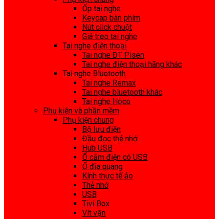
Ốp tai nghe
Keycap bàn phím
Nút click chuột
Giá treo tai nghe
Tai nghe điện thoại
Tai nghe ĐT Pisen
Tai nghe điện thoại hãng khác
Tai nghe Bluetooth
Tai nghe Remax
Tai nghe bluetooth khác
Tai nghe Hoco
Phụ kiện và phần mềm
Phụ kiện chung
Bộ lưu điện
Đầu đọc thẻ nhớ
Hub USB
Ổ cắm điện có USB
Ổ đĩa quang
Kính thực tế ảo
Thẻ nhớ
USB
Tivi Box
Vít vặn