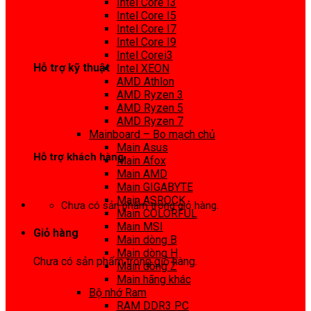
Intel Core I3
0972 413 307
Intel Core I5
Intel Core I7
Intel Core I9
Intel Corei3
Hỗ trợ kỹ thuật
Intel XEON
AMD Athlon
0974 816 737
AMD Ryzen 3
AMD Ryzen 5
AMD Ryzen 7
Mainboard – Bo mạch chủ
Main Asus
Hỗ trợ khách hàng
Main Afox
Main AMD
0983425737
Main GIGABYTE
Main ASROCK
Chưa có sản phẩm trong giỏ hàng.
Main COLORFUL
Main MSI
Giỏ hàng
Main dòng B
Main dòng H
Chưa có sản phẩm trong giỏ hàng.
Main dòng Z
Main hãng khác
Bộ nhớ Ram
RAM DDR3 PC