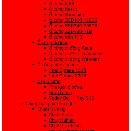
Ổ cứng Intel
Ổ cứng Netac
Ổ cứng Samsung
Ổ cứng SSD120-128GB
Ổ cứng SSD240-256GB
Ổ cứng SSD480-1TB
Ổ cứng trên 1TB
Ổ cứng di động
Ổ cứng di động Asus
Ổ cứng di động Transcend
Ổ cứng di động Western
Ổ cứng Intel Optane
Intel Optane 16GB
Intel Optane 32GB
Cap ổ cứng
Phụ kiện ổ cứng
Box ổ cứng
Caddy Bay – Tray SSD
Chuột, bàn phím, tai nghe
Chuột Gaming
Chuột Eblue
Chuột fuhlen
Chuột Lightning