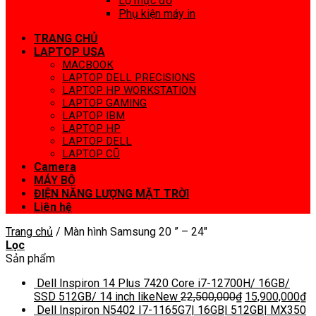
Lọ mực đổ
Phụ kiện máy in
TRANG CHỦ
LAPTOP USA
MACBOOK
LAPTOP DELL PRECISIONS
LAPTOP HP WORKSTATION
LAPTOP GAMING
LAPTOP IBM
LAPTOP HP
LAPTOP DELL
LAPTOP CŨ
Camera
MÁY BỘ
ĐIỆN NĂNG LƯỢNG MẶT TRỜI
Liên hệ
Trang chủ
/
Màn hình Samsung 20 ” – 24″
Lọc
Sản phẩm
Dell Inspiron 14 Plus 7420 Core i7-12700H/ 16GB/
SSD 512GB/ 14 inch likeNew
22,500,000
₫
15,900,000
₫
Dell Inspiron N5402 I7-1165G7| 16GB| 512GB| MX350