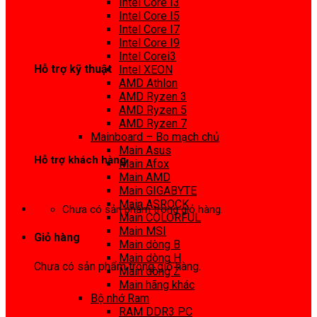
Intel Core I3
0972 413 307
Intel Core I5
Intel Core I7
Intel Core I9
Intel Corei3
Hỗ trợ kỹ thuật
Intel XEON
AMD Athlon
0974 816 737
AMD Ryzen 3
AMD Ryzen 5
AMD Ryzen 7
Mainboard – Bo mạch chủ
Main Asus
Hỗ trợ khách hàng
Main Afox
Main AMD
0983425737
Main GIGABYTE
Main ASROCK
Chưa có sản phẩm trong giỏ hàng.
Main COLORFUL
Main MSI
Giỏ hàng
Main dòng B
Main dòng H
Chưa có sản phẩm trong giỏ hàng.
Main dòng Z
Main hãng khác
Bộ nhớ Ram
RAM DDR3 PC