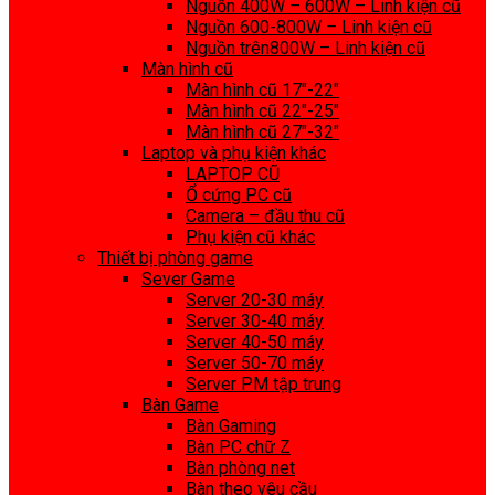
Nguồn 400W – 600W – Linh kiện cũ
Nguồn 600-800W – Linh kiện cũ
Nguồn trên800W – Linh kiện cũ
Màn hình cũ
Màn hình cũ 17″-22″
Màn hình cũ 22″-25″
Màn hình cũ 27″-32″
Laptop và phụ kiện khác
LAPTOP CŨ
Ổ cứng PC cũ
Camera – đầu thu cũ
Phụ kiện cũ khác
Thiết bị phòng game
Sever Game
Server 20-30 máy
Server 30-40 máy
Server 40-50 máy
Server 50-70 máy
Server PM tập trung
Bàn Game
Bàn Gaming
Bàn PC chữ Z
Bàn phòng net
Bàn theo yêu cầu