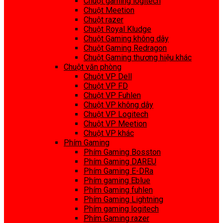
Chuột gaming logitech
Chuột Meetion
Chuột razer
Chuột Royal Kludge
Chuột Gaming không dây
Chuột Gaming Redragon
Chuột Gaming thương hiệu khác
Chuột văn phòng
Chuột VP Dell
Chuột VP FD
Chuột VP Fuhlen
Chuột VP không dây
Chuột VP Logitech
Chuột VP Meetion
Chuột VP khác
Phím Gaming
Phím Gaming Bosston
Phím Gaming DAREU
Phím Gaming E-DRa
Phím gaming Eblue
Phím Gaming fuhlen
Phím Gaming Lightning
Phím gaming logitech
Phím Gaming razer