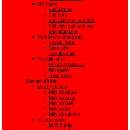
Ghế Game
Ghế Gaming
Ghế Sofa
Ghế chân quỳ lưng thấp
Ghế chân quỳ lưng cao
Ghế phòng net
Thiết bị cho phòng máy
Switch 10GB
Case Lớn
USB thu phát
Phụ kiện khác
Đế bắt Mainboard
Nút nguồn
Tranh Game
Máy tính để bàn
Máy bộ để bàn
Máy bộ Apple
Máy bộ Asus
Máy bộ Dell
Máy bộ HP
Máy bộ Lenovo
PC Văn phòng
Dưới 5 triệu