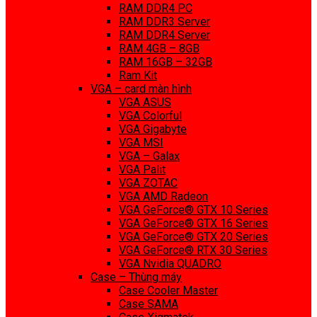
RAM DDR4 PC
RAM DDR3 Server
RAM DDR4 Server
RAM 4GB – 8GB
RAM 16GB – 32GB
Ram Kit
VGA – card màn hình
VGA ASUS
VGA Colorful
VGA Gigabyte
VGA MSI
VGA – Galax
VGA Palit
VGA ZOTAC
VGA AMD Radeon
VGA GeForce® GTX 10 Series
VGA GeForce® GTX 16 Series
VGA GeForce® GTX 20 Series
VGA GeForce® RTX 30 Series
VGA Nvidia QUADRO
Case – Thùng máy
Case Cooler Master
Case SAMA