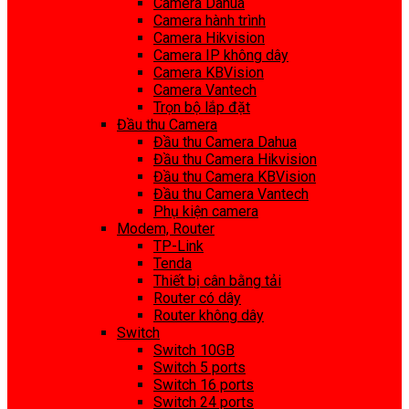
Camera Dahua
Camera hành trình
Camera Hikvision
Camera IP không dây
Camera KBVision
Camera Vantech
Trọn bộ lắp đặt
Đầu thu Camera
Đầu thu Camera Dahua
Đầu thu Camera Hikvision
Đầu thu Camera KBVision
Đầu thu Camera Vantech
Phụ kiện camera
Modem, Router
TP-Link
Tenda
Thiết bị cân bằng tải
Router có dây
Router không dây
Switch
Switch 10GB
Switch 5 ports
Switch 16 ports
Switch 24 ports