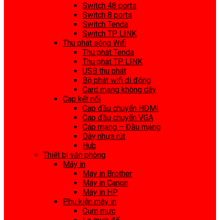
Switch 48 ports
Switch 8 ports
Switch Tenda
Switch TP LINK
Thu phát sóng Wifi
Thu phát Tenda
Thu phát TP LINK
USB thu phát
Bộ phát wifi di động
Card mạng không dây
Cap kết nối
Cap đầu chuyển HDMI
Cáp đầu chuyển VGA
Cáp mạng – Đầu mạng
Dây nhựa rút
Hub
Thiết bị văn phòng
Máy in
Máy in Brother
Máy in Canon
Máy in HP
Phụ kiện máy in
Cụm mực