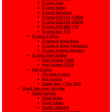
Ổ cứng Intel
Ổ cứng Netac
Ổ cứng Samsung
Ổ cứng SSD120-128GB
Ổ cứng SSD240-256GB
Ổ cứng SSD480-1TB
Ổ cứng trên 1TB
Ổ cứng di động
Ổ cứng di động Asus
Ổ cứng di động Transcend
Ổ cứng di động Western
Ổ cứng Intel Optane
Intel Optane 16GB
Intel Optane 32GB
Cap ổ cứng
Phụ kiện ổ cứng
Box ổ cứng
Caddy Bay – Tray SSD
Chuột, bàn phím, tai nghe
Chuột Gaming
Chuột Eblue
Chuột fuhlen
Chuột Lightning