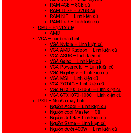
RAM 4GB – 8GB cũ
RAM 16GB – 32GB cũ
RAM KIT – Linh kiện cũ
RAM Led – Linh kiện cũ
CPU – Bộ vi xử lý
AMD
VGA – card màn hình
VGA Nvidia – Linh kiện cũ
VGA AMD Radeon – Linh kiện cũ
VGA ASUS – Linh kiện cũ
VGA Galax – Linh kiện cũ
VGA Powercolor – Linh kiện cũ
VGA Gigabyte – Linh kiện cũ
VGA MSI – Linh kiện cũ
VGA ZOTAC – Linh kiện cũ
VGA GTX1050-1060 – Linh kiện cũ
VGA GTX1070-1080 – Linh kiện cũ
PSU – Nguồn máy tính
Nguồn Acbel – Linh kiện cũ
Nguồn cool Master – Cũ
Nguồn Jetek – Linh kiện cũ
Nguồn Sama – Linh kiện cũ
Nguồn dưới 400W – Linh kiện cũ