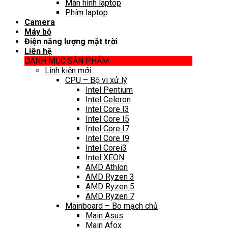
Màn hình laptop
Phím laptop
Camera
Máy bộ
Điện năng lượng mặt trời
Liên hệ
DANH MỤC SẢN PHẨM
Linh kiện mới
CPU – Bộ vi xử lý
Intel Pentium
Intel Celeron
Intel Core I3
Intel Core I5
Intel Core I7
Intel Core I9
Intel Corei3
Intel XEON
AMD Athlon
AMD Ryzen 3
AMD Ryzen 5
AMD Ryzen 7
Mainboard – Bo mạch chủ
Main Asus
Main Afox