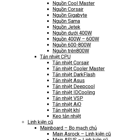
Nguồn Cool Master
Nguồn Corsair
Nguồn Gigabyte
Nguồn Sama
Nguồn Jetek
Nguồn dưới 400W
Nguồn 400W – 600W
Nguồn 600-800W
Nguồn trên800W
Tản nhiệt CPU
Tản nhiệt Corsair
Tản nhiệt Cooler Master
Tản nhiệt DarkFlash
Tản nhiệt Asus
Tản nhiệt Deepcool
Tản nhiệt IDCooling
Tản nhiệt VSP
Tản nhiệt AiO
Tản nhiệt khí
Keo tản nhiệt
Linh kiện cũ
Mainboard – Bo mạch chủ
Main Asrock – Linh kiện cũ
Main ASUS – Linh kiện cũ