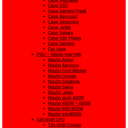
Case Xigmatek
Case VSP
Case Gaming Freak
Case Aerocool
Case Deepcool
Case Jetek
Case Sahara
Case Văn Phòng
Case Gaming
Fan case
PSU – Nguồn máy tính
Nguồn Acbel
Nguồn Aerocoo
Nguồn Cool Master
Nguồn Corsair
Nguồn Gigabyte
Nguồn Sama
Nguồn Jetek
Nguồn dưới 400W
Nguồn 400W – 600W
Nguồn 600-800W
Nguồn trên800W
Tản nhiệt CPU
Tản nhiệt Corsair