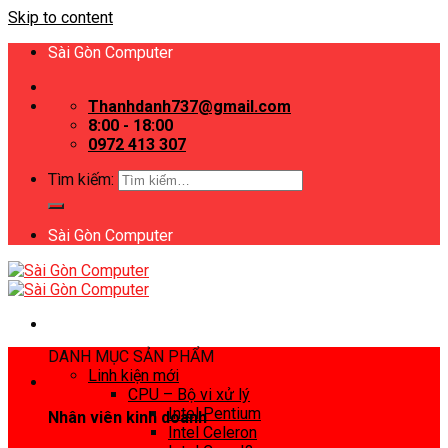
Skip to content
Sài Gòn Computer
Thanhdanh737@gmail.com
8:00 - 18:00
0972 413 307
Tìm kiếm:
Sài Gòn Computer
DANH MỤC SẢN PHẨM
Linh kiện mới
CPU – Bộ vi xử lý
Intel Pentium
Nhân viên kinh doanh
Intel Celeron