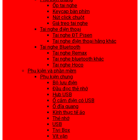
Ốp tai nghe
Keycap bàn phím
Nút click chuột
Giá treo tai nghe
Tai nghe điện thoại
Tai nghe ĐT Pisen
Tai nghe điện thoại hãng khác
Tai nghe Bluetooth
Tai nghe Remax
Tai nghe bluetooth khác
Tai nghe Hoco
Phụ kiện và phần mềm
Phụ kiện chung
Bộ lưu điện
Đầu đọc thẻ nhớ
Hub USB
Ổ cắm điện có USB
Ổ đĩa quang
Kính thực tế ảo
Thẻ nhớ
USB
Tivi Box
Vít vặn