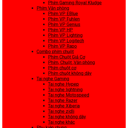
Phím Gaming Royal Kludge
Phím Văn phòng
Phím VP EBlue
Phím VP Fuhlen
Phím VP Genius
Phím VP HP
Phím VP Lighting
Phím VP Logitech
Phím VP Rapo
Combo phím chuột
Phím Chuột Giả Cơ
Phím, Chuột ,Văn phòng
Phím chuột cơ
Phím chuột không dây
Tai nghe Gaming
Tai nghe Hypep
Tai nghe lightning
Tai nghe Motospeed
Tai nghe Razer
Tai nghe Xiberia
Tai nghe zidli
Tai nghe không dây
Tai nghe khác
Phụ kiện chung