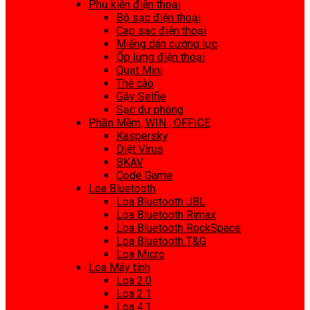
Phụ kiện điện thoại
Bộ sạc điện thoại
Cap sạc điện thoại
Miếng dán cường lực
Ốp lưng điện thoại
Quạt Mini
Thẻ cào
Gậy Selfie
Sạc dự phòng
Phần Mềm, WIN , OFFICE
Kaspersky
Diệt Virus
BKAV
Code Game
Loa Bluetooth
Loa Bluetooth JBL
Loa Bluetooth Rimax
Loa Bluetooth RockSpace
Loa Bluetooth T&G
Loa Micro
Loa Máy tính
Loa 2.0
Loa 2.1
Loa 4.1