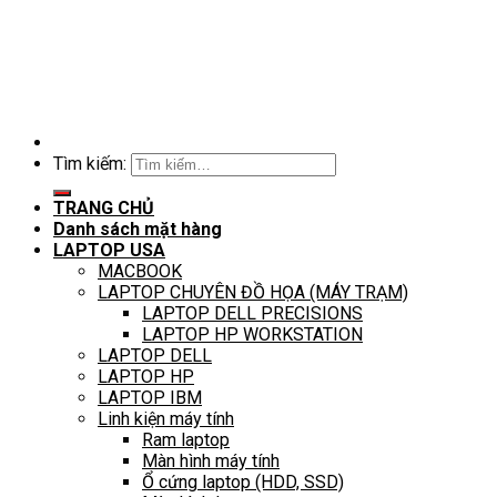
Tìm kiếm:
TRANG CHỦ
Danh sách mặt hàng
LAPTOP USA
MACBOOK
LAPTOP CHUYÊN ĐỒ HỌA (MÁY TRẠM)
LAPTOP DELL PRECISIONS
LAPTOP HP WORKSTATION
LAPTOP DELL
LAPTOP HP
LAPTOP IBM
Linh kiện máy tính
Ram laptop
Màn hình máy tính
Ổ cứng laptop (HDD, SSD)