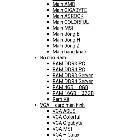
Main AMD
Main GIGABYTE
Main ASROCK
Main COLORFUL
Main MSI
Main dòng B
Main dòng H
Main dòng Z
Main hãng khác
Bộ nhớ Ram
RAM DDR3 PC
RAM DDR4 PC
RAM DDR3 Server
RAM DDR4 Server
RAM 4GB – 8GB
RAM 16GB – 32GB
Ram Kit
VGA – card màn hình
VGA ASUS
VGA Colorful
VGA Gigabyte
VGA MSI
VGA – Galax