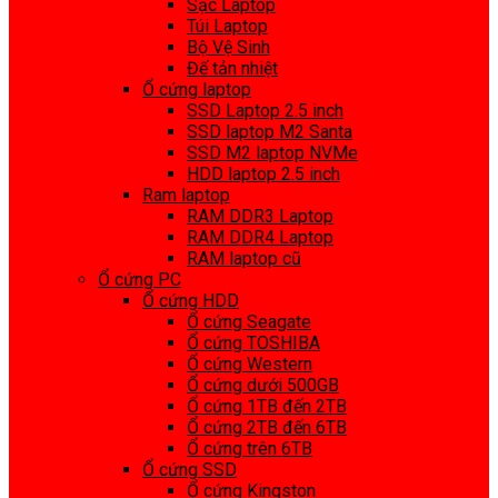
Sạc Laptop
Túi Laptop
Bộ Vệ Sinh
Đế tản nhiệt
Ổ cứng laptop
SSD Laptop 2.5 inch
SSD laptop M2 Santa
SSD M2 laptop NVMe
HDD laptop 2.5 inch
Ram laptop
RAM DDR3 Laptop
RAM DDR4 Laptop
RAM laptop cũ
Ổ cứng PC
Ổ cứng HDD
Ổ cứng Seagate
Ổ cứng TOSHIBA
Ổ cứng Western
Ổ cứng dưới 500GB
Ổ cứng 1TB đến 2TB
Ổ cứng 2TB đến 6TB
Ổ cứng trên 6TB
Ổ cứng SSD
Ổ cứng Kingston