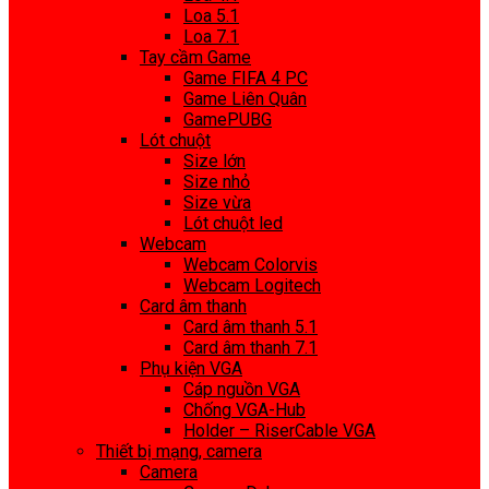
Loa 5.1
Loa 7.1
Tay cầm Game
Game FIFA 4 PC
Game Liên Quân
GamePUBG
Lót chuột
Size lớn
Size nhỏ
Size vừa
Lót chuột led
Webcam
Webcam Colorvis
Webcam Logitech
Card âm thanh
Card âm thanh 5.1
Card âm thanh 7.1
Phụ kiện VGA
Cáp nguồn VGA
Chống VGA-Hub
Holder – RiserCable VGA
Thiết bị mạng, camera
Camera