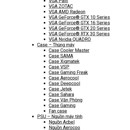
VGA Palit
VGA ZOTAC
VGA AMD Radeon
VGA GeForce® GTX 10 Series
VGA GeForce® GTX 16 Series
VGA GeForce® GTX 20 Series
VGA GeForce® RTX 30 Series
VGA Nvidia QUADRO
Case – Thùng máy
Case Cooler Master
Case SAMA
Case Xigmatek
Case VSP
Case Gaming Freak
Case Aerocool
Case Deepcool
Case Jetek
Case Sahara
Case Văn Phòng
Case Gaming
Fan case
PSU – Nguồn máy tính
Nguồn Acbel
Nguồn Aerocoo