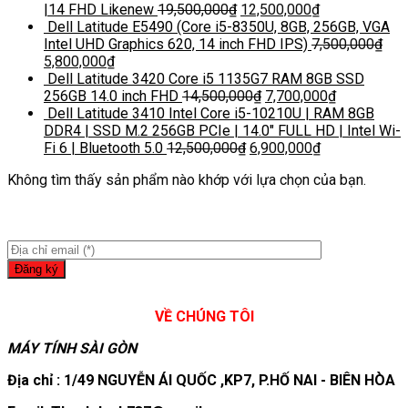
|14 FHD Likenew
19,500,000
₫
12,500,000
₫
Dell Latitude E5490 (Core i5-8350U, 8GB, 256GB, VGA
Intel UHD Graphics 620, 14 inch FHD IPS)
7,500,000
₫
5,800,000
₫
Dell Latitude 3420 Core i5 1135G7 RAM 8GB SSD
256GB 14.0 inch FHD
14,500,000
₫
7,700,000
₫
Dell Latitude 3410 Intel Core i5-10210U | RAM 8GB
DDR4 | SSD M.2 256GB PCIe | 14.0″ FULL HD | Intel Wi-
Fi 6 | Bluetooth 5.0
12,500,000
₫
6,900,000
₫
Không tìm thấy sản phẩm nào khớp với lựa chọn của bạn.
VỀ CHÚNG TÔI
MÁY TÍNH SÀI GÒN
Địa chỉ : 1/49 NGUYỄN ÁI QUỐC ,KP7, P.HỐ NAI - BIÊN HÒA