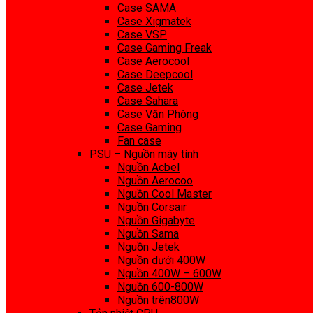
Case SAMA
Case Xigmatek
Case VSP
Case Gaming Freak
Case Aerocool
Case Deepcool
Case Jetek
Case Sahara
Case Văn Phòng
Case Gaming
Fan case
PSU – Nguồn máy tính
Nguồn Acbel
Nguồn Aerocoo
Nguồn Cool Master
Nguồn Corsair
Nguồn Gigabyte
Nguồn Sama
Nguồn Jetek
Nguồn dưới 400W
Nguồn 400W – 600W
Nguồn 600-800W
Nguồn trên800W