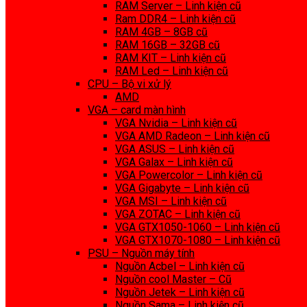
RAM Server – Linh kiện cũ
Ram DDR4 – Linh kiện cũ
RAM 4GB – 8GB cũ
RAM 16GB – 32GB cũ
RAM KIT – Linh kiện cũ
RAM Led – Linh kiện cũ
CPU – Bộ vi xử lý
AMD
VGA – card màn hình
VGA Nvidia – Linh kiện cũ
VGA AMD Radeon – Linh kiện cũ
VGA ASUS – Linh kiện cũ
VGA Galax – Linh kiện cũ
VGA Powercolor – Linh kiện cũ
VGA Gigabyte – Linh kiện cũ
VGA MSI – Linh kiện cũ
VGA ZOTAC – Linh kiện cũ
VGA GTX1050-1060 – Linh kiện cũ
VGA GTX1070-1080 – Linh kiện cũ
PSU – Nguồn máy tính
Nguồn Acbel – Linh kiện cũ
Nguồn cool Master – Cũ
Nguồn Jetek – Linh kiện cũ
Nguồn Sama – Linh kiện cũ