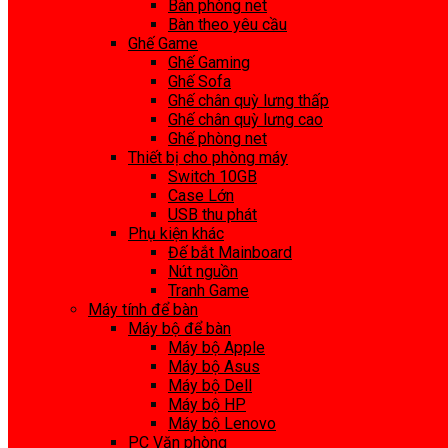
Bàn phòng net
Bàn theo yêu cầu
Ghế Game
Ghế Gaming
Ghế Sofa
Ghế chân quỳ lưng thấp
Ghế chân quỳ lưng cao
Ghế phòng net
Thiết bị cho phòng máy
Switch 10GB
Case Lớn
USB thu phát
Phụ kiện khác
Đế bắt Mainboard
Nút nguồn
Tranh Game
Máy tính để bàn
Máy bộ để bàn
Máy bộ Apple
Máy bộ Asus
Máy bộ Dell
Máy bộ HP
Máy bộ Lenovo
PC Văn phòng