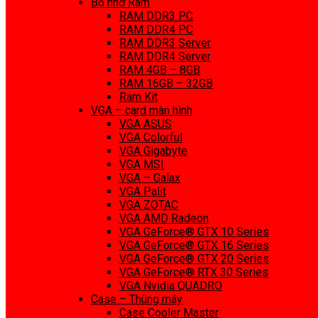
Bộ nhớ Ram
RAM DDR3 PC
RAM DDR4 PC
RAM DDR3 Server
RAM DDR4 Server
RAM 4GB – 8GB
RAM 16GB – 32GB
Ram Kit
VGA – card màn hình
VGA ASUS
VGA Colorful
VGA Gigabyte
VGA MSI
VGA – Galax
VGA Palit
VGA ZOTAC
VGA AMD Radeon
VGA GeForce® GTX 10 Series
VGA GeForce® GTX 16 Series
VGA GeForce® GTX 20 Series
VGA GeForce® RTX 30 Series
VGA Nvidia QUADRO
Case – Thùng máy
Case Cooler Master