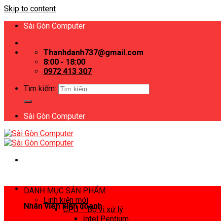
Skip to content
Sài Gòn Computer
Thanhdanh737@gmail.com
8:00 - 18:00
0972 413 307
Tìm kiếm:
Sài Gòn Computer
DANH MỤC SẢN PHẨM
Linh kiện mới
Nhân viên kinh doanh
CPU – Bộ vi xử lý
Intel Pentium