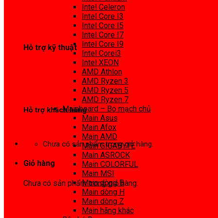
0972 413 307
Intel Celeron
Intel Core I3
Intel Core I5
Intel Core I7
Intel Core I9
Hỗ trợ kỹ thuật
Intel Corei3
Intel XEON
0974 816 737
AMD Athlon
AMD Ryzen 3
AMD Ryzen 5
AMD Ryzen 7
Mainboard – Bo mạch chủ
Hỗ trợ khách hàng
Main Asus
Main Afox
0983425737
Main AMD
Chưa có sản phẩm trong giỏ hàng.
Main GIGABYTE
Main ASROCK
Giỏ hàng
Main COLORFUL
Main MSI
Main dòng B
Chưa có sản phẩm trong giỏ hàng.
Main dòng H
Main dòng Z
Main hãng khác