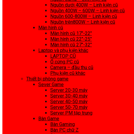
Nguồn dưới 400W – Linh kiện cũ
Nguồn 400W – 600W – Linh kiện cũ
Nguồn 600-800W – Linh kiện cũ
Nguồn trên800W – Linh kiện cũ
Màn hình cũ
Màn hình cũ 17″-22″
Màn hình cũ 22″-25″
Màn hình cũ 27″-32″
Laptop và phụ kiện khác
LAPTOP CŨ
Ổ cứng PC cũ
Camera – đầu thu cũ
Phụ kiện cũ khác
Thiết bị phòng game
Sever Game
Server 20-30 máy
Server 30-40 máy
Server 40-50 máy
Server 50-70 máy
Server PM tập trung
Bàn Game
Bàn Gaming
Bàn PC chữ Z