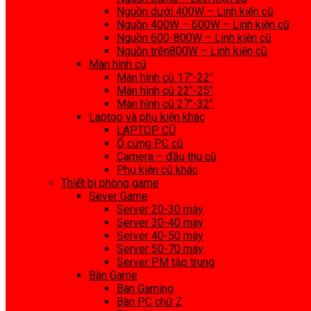
Nguồn dưới 400W – Linh kiện cũ
Nguồn 400W – 600W – Linh kiện cũ
Nguồn 600-800W – Linh kiện cũ
Nguồn trên800W – Linh kiện cũ
Màn hình cũ
Màn hình cũ 17″-22″
Màn hình cũ 22″-25″
Màn hình cũ 27″-32″
Laptop và phụ kiện khác
LAPTOP CŨ
Ổ cứng PC cũ
Camera – đầu thu cũ
Phụ kiện cũ khác
Thiết bị phòng game
Sever Game
Server 20-30 máy
Server 30-40 máy
Server 40-50 máy
Server 50-70 máy
Server PM tập trung
Bàn Game
Bàn Gaming
Bàn PC chữ Z