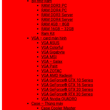
Bộ nhớ Ram
RAM DDR3 PC
RAM DDR4 PC
RAM DDR3 Server
RAM DDR4 Server
RAM 4GB – 8GB
RAM 16GB – 32GB
Ram Kit
VGA – card màn hình
VGA ASUS
VGA Colorful
VGA Gigabyte
VGA MSI
VGA – Galax
VGA Palit
VGA ZOTAC
VGA AMD Radeon
VGA GeForce® GTX 10 Series
VGA GeForce® GTX 16 Series
VGA GeForce® GTX 20 Series
VGA GeForce® RTX 30 Series
VGA Nvidia QUADRO
Case – Thùng máy
Case Cooler Master