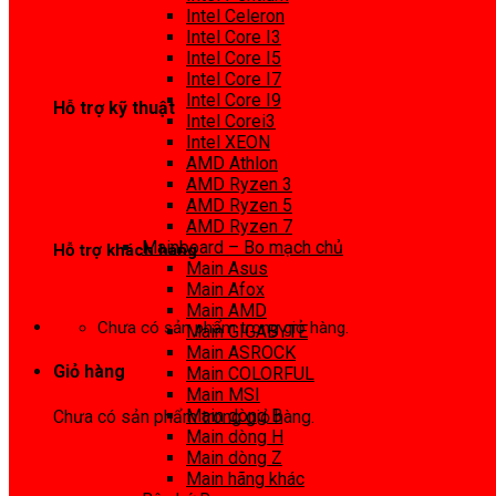
0972 413 307
Intel Celeron
Intel Core I3
Intel Core I5
Intel Core I7
Intel Core I9
Hỗ trợ kỹ thuật
Intel Corei3
Intel XEON
0974 816 737
AMD Athlon
AMD Ryzen 3
AMD Ryzen 5
AMD Ryzen 7
Mainboard – Bo mạch chủ
Hỗ trợ khách hàng
Main Asus
Main Afox
0983425737
Main AMD
Chưa có sản phẩm trong giỏ hàng.
Main GIGABYTE
Main ASROCK
Giỏ hàng
Main COLORFUL
Main MSI
Main dòng B
Chưa có sản phẩm trong giỏ hàng.
Main dòng H
Main dòng Z
Main hãng khác