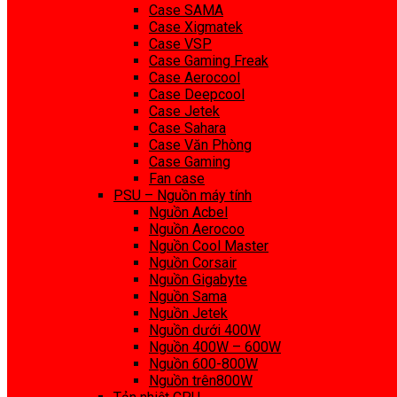
Case SAMA
Case Xigmatek
Case VSP
Case Gaming Freak
Case Aerocool
Case Deepcool
Case Jetek
Case Sahara
Case Văn Phòng
Case Gaming
Fan case
PSU – Nguồn máy tính
Nguồn Acbel
Nguồn Aerocoo
Nguồn Cool Master
Nguồn Corsair
Nguồn Gigabyte
Nguồn Sama
Nguồn Jetek
Nguồn dưới 400W
Nguồn 400W – 600W
Nguồn 600-800W
Nguồn trên800W