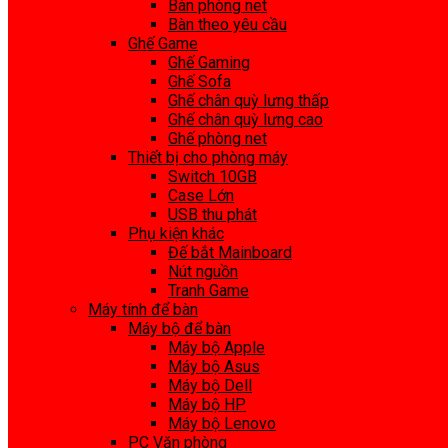
Bàn phòng net
Bàn theo yêu cầu
Ghế Game
Ghế Gaming
Ghế Sofa
Ghế chân quỳ lưng thấp
Ghế chân quỳ lưng cao
Ghế phòng net
Thiết bị cho phòng máy
Switch 10GB
Case Lớn
USB thu phát
Phụ kiện khác
Đế bắt Mainboard
Nút nguồn
Tranh Game
Máy tính để bàn
Máy bộ để bàn
Máy bộ Apple
Máy bộ Asus
Máy bộ Dell
Máy bộ HP
Máy bộ Lenovo
PC Văn phòng