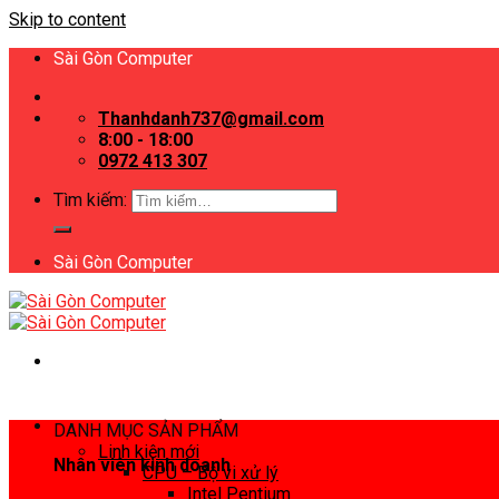
Skip to content
Sài Gòn Computer
Thanhdanh737@gmail.com
8:00 - 18:00
0972 413 307
Tìm kiếm:
Sài Gòn Computer
DANH MỤC SẢN PHẨM
Linh kiện mới
Nhân viên kinh doanh
CPU – Bộ vi xử lý
Intel Pentium