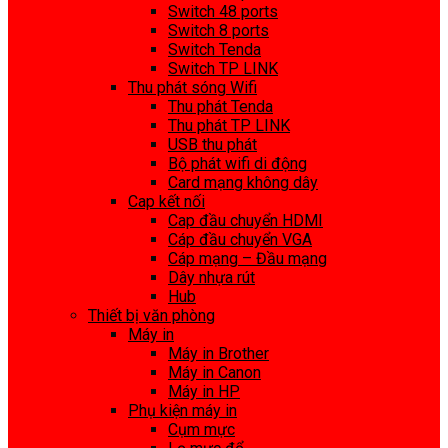
Switch 48 ports
Switch 8 ports
Switch Tenda
Switch TP LINK
Thu phát sóng Wifi
Thu phát Tenda
Thu phát TP LINK
USB thu phát
Bộ phát wifi di động
Card mạng không dây
Cap kết nối
Cap đầu chuyển HDMI
Cáp đầu chuyển VGA
Cáp mạng – Đầu mạng
Dây nhựa rút
Hub
Thiết bị văn phòng
Máy in
Máy in Brother
Máy in Canon
Máy in HP
Phụ kiện máy in
Cụm mực