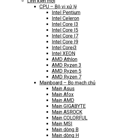
Linh kiện mới
CPU – Bộ vi xử lý
Intel Pentium
Intel Celeron
Intel Core I3
Intel Core I5
Intel Core I7
Intel Core I9
Intel Corei3
Intel XEON
AMD Athlon
AMD Ryzen 3
AMD Ryzen 5
AMD Ryzen 7
Mainboard – Bo mạch chủ
Main Asus
Main Afox
Main AMD
Main GIGABYTE
Main ASROCK
Main COLORFUL
Main MSI
Main dòng B
Main dòng H