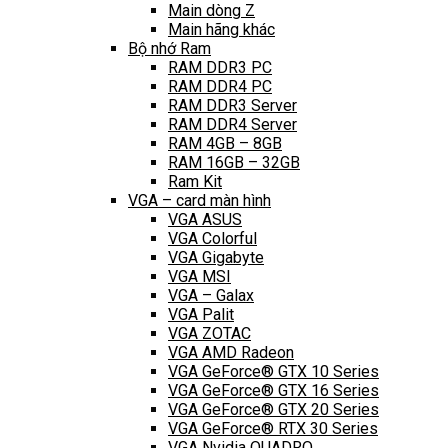
Main dòng Z
Main hãng khác
Bộ nhớ Ram
RAM DDR3 PC
RAM DDR4 PC
RAM DDR3 Server
RAM DDR4 Server
RAM 4GB – 8GB
RAM 16GB – 32GB
Ram Kit
VGA – card màn hình
VGA ASUS
VGA Colorful
VGA Gigabyte
VGA MSI
VGA – Galax
VGA Palit
VGA ZOTAC
VGA AMD Radeon
VGA GeForce® GTX 10 Series
VGA GeForce® GTX 16 Series
VGA GeForce® GTX 20 Series
VGA GeForce® RTX 30 Series
VGA Nvidia QUADRO