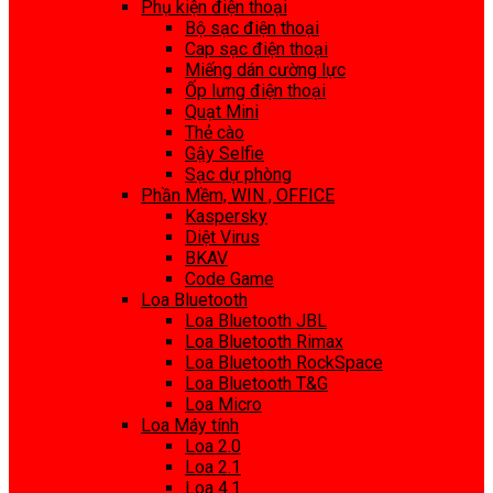
Phụ kiện điện thoại
Bộ sạc điện thoại
Cap sạc điện thoại
Miếng dán cường lực
Ốp lưng điện thoại
Quạt Mini
Thẻ cào
Gậy Selfie
Sạc dự phòng
Phần Mềm, WIN , OFFICE
Kaspersky
Diệt Virus
BKAV
Code Game
Loa Bluetooth
Loa Bluetooth JBL
Loa Bluetooth Rimax
Loa Bluetooth RockSpace
Loa Bluetooth T&G
Loa Micro
Loa Máy tính
Loa 2.0
Loa 2.1
Loa 4.1