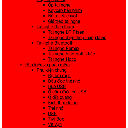
Ốp tai nghe
Keycap bàn phím
Nút click chuột
Giá treo tai nghe
Tai nghe điện thoại
Tai nghe ĐT Pisen
Tai nghe điện thoại hãng khác
Tai nghe Bluetooth
Tai nghe Remax
Tai nghe bluetooth khác
Tai nghe Hoco
Phụ kiện và phần mềm
Phụ kiện chung
Bộ lưu điện
Đầu đọc thẻ nhớ
Hub USB
Ổ cắm điện có USB
Ổ đĩa quang
Kính thực tế ảo
Thẻ nhớ
USB
Tivi Box
Vít vặn