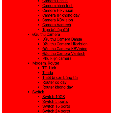
Camera Dahua
Camera hành trình
Camera Hikvision
Camera IP không dây
Camera KBVision
Camera Vantech
Trọn bộ lắp đặt
Đầu thu Camera
Đầu thu Camera Dahua
Đầu thu Camera Hikvision
Đầu thu Camera KBVision
Đầu thu Camera Vantech
Phụ kiện camera
Modem, Router
TP-Link
Tenda
Thiết bị cân bằng tải
Router có dây
Router không dây
Switch
Switch 10GB
Switch 5 ports
Switch 16 ports
Switch 24 ports