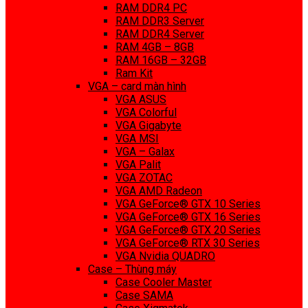
RAM DDR4 PC
RAM DDR3 Server
RAM DDR4 Server
RAM 4GB – 8GB
RAM 16GB – 32GB
Ram Kit
VGA – card màn hình
VGA ASUS
VGA Colorful
VGA Gigabyte
VGA MSI
VGA – Galax
VGA Palit
VGA ZOTAC
VGA AMD Radeon
VGA GeForce® GTX 10 Series
VGA GeForce® GTX 16 Series
VGA GeForce® GTX 20 Series
VGA GeForce® RTX 30 Series
VGA Nvidia QUADRO
Case – Thùng máy
Case Cooler Master
Case SAMA