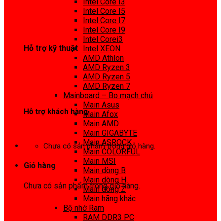
Intel Core I3
0972 413 307
Intel Core I5
Intel Core I7
Intel Core I9
Intel Corei3
Hỗ trợ kỹ thuật
Intel XEON
AMD Athlon
0974 816 737
AMD Ryzen 3
AMD Ryzen 5
AMD Ryzen 7
Mainboard – Bo mạch chủ
Main Asus
Hỗ trợ khách hàng
Main Afox
Main AMD
0983425737
Main GIGABYTE
Main ASROCK
Chưa có sản phẩm trong giỏ hàng.
Main COLORFUL
Main MSI
Giỏ hàng
Main dòng B
Main dòng H
Chưa có sản phẩm trong giỏ hàng.
Main dòng Z
Main hãng khác
Bộ nhớ Ram
RAM DDR3 PC