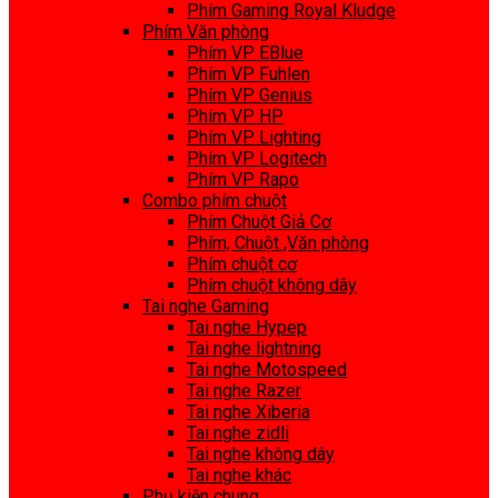
Phím Gaming Royal Kludge
Phím Văn phòng
Phím VP EBlue
Phím VP Fuhlen
Phím VP Genius
Phím VP HP
Phím VP Lighting
Phím VP Logitech
Phím VP Rapo
Combo phím chuột
Phím Chuột Giả Cơ
Phím, Chuột ,Văn phòng
Phím chuột cơ
Phím chuột không dây
Tai nghe Gaming
Tai nghe Hypep
Tai nghe lightning
Tai nghe Motospeed
Tai nghe Razer
Tai nghe Xiberia
Tai nghe zidli
Tai nghe không dây
Tai nghe khác
Phụ kiện chung