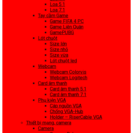
Loa 5.1
Loa 7.1
Tay cầm Game
Game FIFA 4 PC
Game Liên Quân
GamePUBG
Lót chuột
Size lớn
Size nhỏ
Size vừa
Lót chuột led
Webcam
Webcam Colorvis
Webcam Logitech
Card âm thanh
Card âm thanh 5.1
Card âm thanh 7.1
Phụ kiện VGA
Cáp nguồn VGA
Chống VGA-Hub
Holder – RiserCable VGA
Thiết bị mạng, camera
Camera