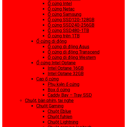
Ổ cứng Intel
Ổ cứng Netac
Ổ cứng Samsung
Ổ cứng SSD120-128GB
Ổ cứng SSD240-256GB
Ổ cứng SSD480-1TB
Ổ cứng trên 1TB
Ổ cứng di động
Ổ cứng di động Asus
Ổ cứng di động Transcend
Ổ cứng di động Western
Ổ cứng Intel Optane
Intel Optane 16GB
Intel Optane 32GB
Cap ổ cứng
Phụ kiện ổ cứng
Box ổ cứng
Caddy Bay – Tray SSD
Chuột, bàn phím, tai nghe
Chuột Gaming
Chuột Eblue
Chuột fuhlen
Chuột Lightning