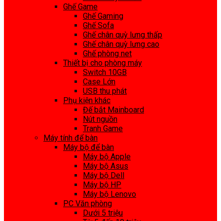
Ghế Game
Ghế Gaming
Ghế Sofa
Ghế chân quỳ lưng thấp
Ghế chân quỳ lưng cao
Ghế phòng net
Thiết bị cho phòng máy
Switch 10GB
Case Lớn
USB thu phát
Phụ kiện khác
Đế bắt Mainboard
Nút nguồn
Tranh Game
Máy tính để bàn
Máy bộ để bàn
Máy bộ Apple
Máy bộ Asus
Máy bộ Dell
Máy bộ HP
Máy bộ Lenovo
PC Văn phòng
Dưới 5 triệu