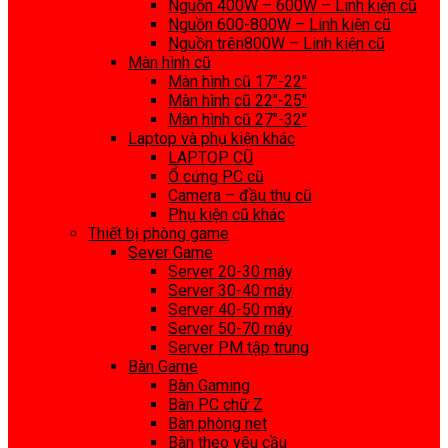
Nguồn 400W – 600W – Linh kiện cũ
Nguồn 600-800W – Linh kiện cũ
Nguồn trên800W – Linh kiện cũ
Màn hình cũ
Màn hình cũ 17″-22″
Màn hình cũ 22″-25″
Màn hình cũ 27″-32″
Laptop và phụ kiện khác
LAPTOP CŨ
Ổ cứng PC cũ
Camera – đầu thu cũ
Phụ kiện cũ khác
Thiết bị phòng game
Sever Game
Server 20-30 máy
Server 30-40 máy
Server 40-50 máy
Server 50-70 máy
Server PM tập trung
Bàn Game
Bàn Gaming
Bàn PC chữ Z
Bàn phòng net
Bàn theo yêu cầu