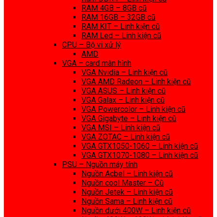
RAM 4GB – 8GB cũ
RAM 16GB – 32GB cũ
RAM KIT – Linh kiện cũ
RAM Led – Linh kiện cũ
CPU – Bộ vi xử lý
AMD
VGA – card màn hình
VGA Nvidia – Linh kiện cũ
VGA AMD Radeon – Linh kiện cũ
VGA ASUS – Linh kiện cũ
VGA Galax – Linh kiện cũ
VGA Powercolor – Linh kiện cũ
VGA Gigabyte – Linh kiện cũ
VGA MSI – Linh kiện cũ
VGA ZOTAC – Linh kiện cũ
VGA GTX1050-1060 – Linh kiện cũ
VGA GTX1070-1080 – Linh kiện cũ
PSU – Nguồn máy tính
Nguồn Acbel – Linh kiện cũ
Nguồn cool Master – Cũ
Nguồn Jetek – Linh kiện cũ
Nguồn Sama – Linh kiện cũ
Nguồn dưới 400W – Linh kiện cũ