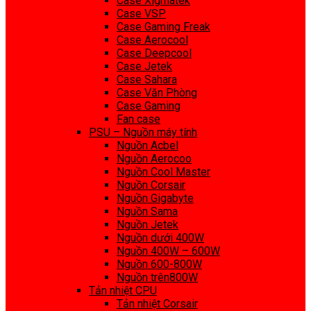
Case Xigmatek
Case VSP
Case Gaming Freak
Case Aerocool
Case Deepcool
Case Jetek
Case Sahara
Case Văn Phòng
Case Gaming
Fan case
PSU – Nguồn máy tính
Nguồn Acbel
Nguồn Aerocoo
Nguồn Cool Master
Nguồn Corsair
Nguồn Gigabyte
Nguồn Sama
Nguồn Jetek
Nguồn dưới 400W
Nguồn 400W – 600W
Nguồn 600-800W
Nguồn trên800W
Tản nhiệt CPU
Tản nhiệt Corsair