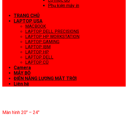
Lọ mực đổ
Phụ kiện máy in
TRANG CHỦ
LAPTOP USA
MACBOOK
LAPTOP DELL PRECISIONS
LAPTOP HP WORKSTATION
LAPTOP GAMING
LAPTOP IBM
LAPTOP HP
LAPTOP DELL
LAPTOP CŨ
Camera
MÁY BỘ
ĐIỆN NĂNG LƯỢNG MẶT TRỜI
Liên hệ
Màn hình 20″ – 24″