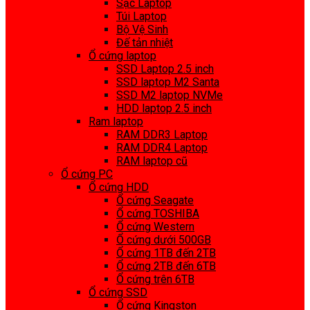
Sạc Laptop
Túi Laptop
Bộ Vệ Sinh
Đế tản nhiệt
Ổ cứng laptop
SSD Laptop 2.5 inch
SSD laptop M2 Santa
SSD M2 laptop NVMe
HDD laptop 2.5 inch
Ram laptop
RAM DDR3 Laptop
RAM DDR4 Laptop
RAM laptop cũ
Ổ cứng PC
Ổ cứng HDD
Ổ cứng Seagate
Ổ cứng TOSHIBA
Ổ cứng Western
Ổ cứng dưới 500GB
Ổ cứng 1TB đến 2TB
Ổ cứng 2TB đến 6TB
Ổ cứng trên 6TB
Ổ cứng SSD
Ổ cứng Kingston