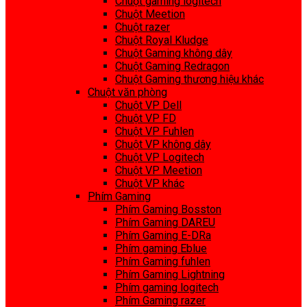
Chuột gaming logitech
Chuột Meetion
Chuột razer
Chuột Royal Kludge
Chuột Gaming không dây
Chuột Gaming Redragon
Chuột Gaming thương hiệu khác
Chuột văn phòng
Chuột VP Dell
Chuột VP FD
Chuột VP Fuhlen
Chuột VP không dây
Chuột VP Logitech
Chuột VP Meetion
Chuột VP khác
Phím Gaming
Phím Gaming Bosston
Phím Gaming DAREU
Phím Gaming E-DRa
Phím gaming Eblue
Phím Gaming fuhlen
Phím Gaming Lightning
Phím gaming logitech
Phím Gaming razer