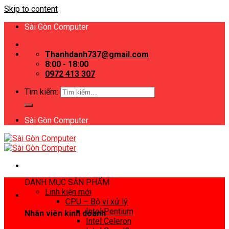
Skip to content
Sài Gòn Computer
Thanhdanh737@gmail.com
8:00 - 18:00
0972 413 307
Tìm kiếm:
Sài Gòn Computer
DANH MỤC SẢN PHẨM
Linh kiện mới
CPU – Bộ vi xử lý
Intel Pentium
Nhân viên kinh doanh
Intel Celeron