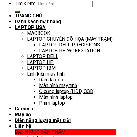
Tìm kiếm:
TRANG CHỦ
Danh sách mặt hàng
LAPTOP USA
MACBOOK
LAPTOP CHUYÊN ĐỒ HỌA (MÁY TRẠM)
LAPTOP DELL PRECISIONS
LAPTOP HP WORKSTATION
LAPTOP DELL
LAPTOP HP
LAPTOP IBM
Linh kiện máy tính
Ram laptop
Màn hình máy tính
Ổ cứng laptop (HDD, SSD)
Màn hình laptop
Phím laptop
Camera
Máy bộ
Điện năng lượng mặt trời
Liên hệ
DANH MỤC SẢN PHẨM