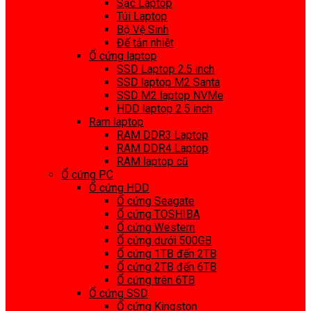
Sạc Laptop
Túi Laptop
Bộ Vệ Sinh
Đế tản nhiệt
Ổ cứng laptop
SSD Laptop 2.5 inch
SSD laptop M2 Santa
SSD M2 laptop NVMe
HDD laptop 2.5 inch
Ram laptop
RAM DDR3 Laptop
RAM DDR4 Laptop
RAM laptop cũ
Ổ cứng PC
Ổ cứng HDD
Ổ cứng Seagate
Ổ cứng TOSHIBA
Ổ cứng Western
Ổ cứng dưới 500GB
Ổ cứng 1TB đến 2TB
Ổ cứng 2TB đến 6TB
Ổ cứng trên 6TB
Ổ cứng SSD
Ổ cứng Kingston