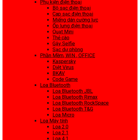
Phụ kiện điện thoại
Bộ sạc điện thoại
Cap sạc điện thoại
Miếng dán cường lực
Ốp lưng điện thoại
Quạt Mini
Thẻ cào
Gậy Selfie
Sạc dự phòng
Phần Mềm, WIN , OFFICE
Kaspersky
Diệt Virus
BKAV
Code Game
Loa Bluetooth
Loa Bluetooth JBL
Loa Bluetooth Rimax
Loa Bluetooth RockSpace
Loa Bluetooth T&G
Loa Micro
Loa Máy tính
Loa 2.0
Loa 2.1
Loa 4.1