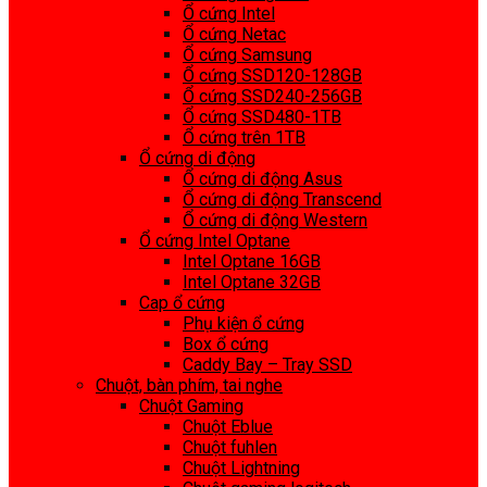
Ổ cứng Intel
Ổ cứng Netac
Ổ cứng Samsung
Ổ cứng SSD120-128GB
Ổ cứng SSD240-256GB
Ổ cứng SSD480-1TB
Ổ cứng trên 1TB
Ổ cứng di động
Ổ cứng di động Asus
Ổ cứng di động Transcend
Ổ cứng di động Western
Ổ cứng Intel Optane
Intel Optane 16GB
Intel Optane 32GB
Cap ổ cứng
Phụ kiện ổ cứng
Box ổ cứng
Caddy Bay – Tray SSD
Chuột, bàn phím, tai nghe
Chuột Gaming
Chuột Eblue
Chuột fuhlen
Chuột Lightning