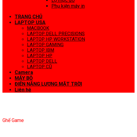
Lọ mực đổ
Phụ kiện máy in
TRANG CHỦ
LAPTOP USA
MACBOOK
LAPTOP DELL PRECISIONS
LAPTOP HP WORKSTATION
LAPTOP GAMING
LAPTOP IBM
LAPTOP HP
LAPTOP DELL
LAPTOP CŨ
Camera
MÁY BỘ
ĐIỆN NĂNG LƯỢNG MẶT TRỜI
Liên hệ
Ghế Game