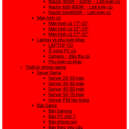
Nguồn 400W – 600W – Linh kiện cũ
Nguồn 600-800W – Linh kiện cũ
Nguồn trên800W – Linh kiện cũ
Màn hình cũ
Màn hình cũ 17″-22″
Màn hình cũ 22″-25″
Màn hình cũ 27″-32″
Laptop và phụ kiện khác
LAPTOP CŨ
Ổ cứng PC cũ
Camera – đầu thu cũ
Phụ kiện cũ khác
Thiết bị phòng game
Sever Game
Server 20-30 máy
Server 30-40 máy
Server 40-50 máy
Server 50-70 máy
Server PM tập trung
Bàn Game
Bàn Gaming
Bàn PC chữ Z
Bàn phòng net
Bàn theo yêu cầu