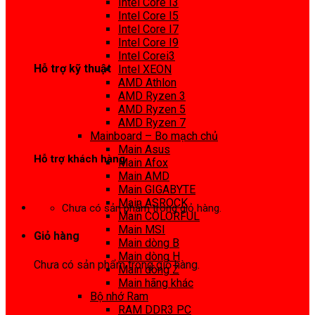
Intel Core I3
0972 413 307
Intel Core I5
Intel Core I7
Intel Core I9
Intel Corei3
Hỗ trợ kỹ thuật
Intel XEON
AMD Athlon
0974 816 737
AMD Ryzen 3
AMD Ryzen 5
AMD Ryzen 7
Mainboard – Bo mạch chủ
Main Asus
Hỗ trợ khách hàng
Main Afox
Main AMD
0983425737
Main GIGABYTE
Main ASROCK
Chưa có sản phẩm trong giỏ hàng.
Main COLORFUL
Main MSI
Giỏ hàng
Main dòng B
Main dòng H
Chưa có sản phẩm trong giỏ hàng.
Main dòng Z
Main hãng khác
Bộ nhớ Ram
RAM DDR3 PC