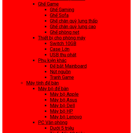
Ghế Game
Ghế Gaming
Ghế Sofa
Ghế chân quỳ lưng thấp
Ghế chân quỳ lưng cao
Ghế phòng net
Thiết bị cho phòng máy
Switch 10GB
Case Lớn
USB thu phát
Phụ kiện khác
Đế bắt Mainboard
Nút nguồn
Tranh Game
Máy tính để bàn
Máy bộ để bàn
Máy bộ Apple
Máy bộ Asus
Máy bộ Dell
Máy bộ HP
Máy bộ Lenovo
PC Văn phòng
Dưới 5 triệu