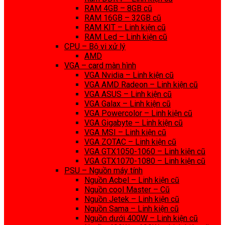
RAM 4GB – 8GB cũ
RAM 16GB – 32GB cũ
RAM KIT – Linh kiện cũ
RAM Led – Linh kiện cũ
CPU – Bộ vi xử lý
AMD
VGA – card màn hình
VGA Nvidia – Linh kiện cũ
VGA AMD Radeon – Linh kiện cũ
VGA ASUS – Linh kiện cũ
VGA Galax – Linh kiện cũ
VGA Powercolor – Linh kiện cũ
VGA Gigabyte – Linh kiện cũ
VGA MSI – Linh kiện cũ
VGA ZOTAC – Linh kiện cũ
VGA GTX1050-1060 – Linh kiện cũ
VGA GTX1070-1080 – Linh kiện cũ
PSU – Nguồn máy tính
Nguồn Acbel – Linh kiện cũ
Nguồn cool Master – Cũ
Nguồn Jetek – Linh kiện cũ
Nguồn Sama – Linh kiện cũ
Nguồn dưới 400W – Linh kiện cũ