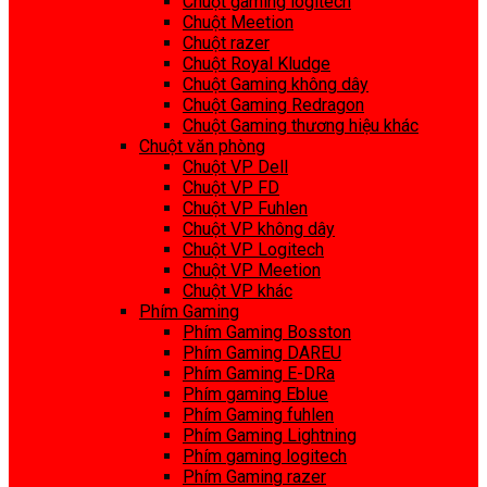
Chuột gaming logitech
Chuột Meetion
Chuột razer
Chuột Royal Kludge
Chuột Gaming không dây
Chuột Gaming Redragon
Chuột Gaming thương hiệu khác
Chuột văn phòng
Chuột VP Dell
Chuột VP FD
Chuột VP Fuhlen
Chuột VP không dây
Chuột VP Logitech
Chuột VP Meetion
Chuột VP khác
Phím Gaming
Phím Gaming Bosston
Phím Gaming DAREU
Phím Gaming E-DRa
Phím gaming Eblue
Phím Gaming fuhlen
Phím Gaming Lightning
Phím gaming logitech
Phím Gaming razer