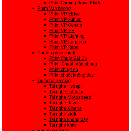
Phím Gaming Royal Kludge
Phím Văn phòng
Phím VP EBlue
Phím VP Fuhlen
Phím VP Genius
Phím VP HP
Phím VP Lighting
Phím VP Logitech
Phím VP Rapo
Combo phím chuột
Phím Chuột Giả Cơ
Phím, Chuột ,Văn phòng
Phím chuột cơ
Phím chuột không dây
Tai nghe Gaming
Tai nghe Hypep
Tai nghe lightning
Tai nghe Motospeed
Tai nghe Razer
Tai nghe Xiberia
Tai nghe zidli
Tai nghe không dây
Tai nghe khác
Phụ kiện chung