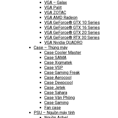
VGA – Galax
VGA Palit
VGA ZOTAC
VGA AMD Radeon
VGA GeForce® GTX 10 Series
VGA GeForce® GTX 16 Series
VGA GeForce® GTX 20 Series
VGA GeForce® RTX 30 Series
VGA Nvidia QUADRO
Case – Thùng máy
Case Cooler Master
Case SAMA
Case Xigmatek
Case VSP
Case Gaming Freak
Case Aerocool
Case Deepcool
Case Jetek
Case Sahara
Case Văn Phòng
Case Gaming
Fan case
PSU – Nguồn máy tính
Nguồn Acbel