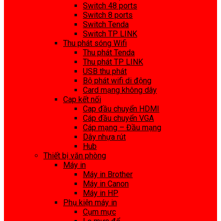
Switch 48 ports
Switch 8 ports
Switch Tenda
Switch TP LINK
Thu phát sóng Wifi
Thu phát Tenda
Thu phát TP LINK
USB thu phát
Bộ phát wifi di động
Card mạng không dây
Cap kết nối
Cap đầu chuyển HDMI
Cáp đầu chuyển VGA
Cáp mạng – Đầu mạng
Dây nhựa rút
Hub
Thiết bị văn phòng
Máy in
Máy in Brother
Máy in Canon
Máy in HP
Phụ kiện máy in
Cụm mực