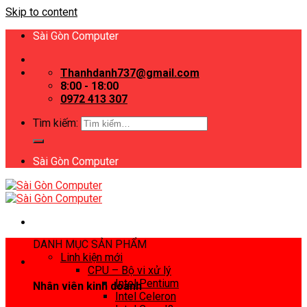
Skip to content
Sài Gòn Computer
Thanhdanh737@gmail.com
8:00 - 18:00
0972 413 307
Tìm kiếm:
Sài Gòn Computer
DANH MỤC SẢN PHẨM
Linh kiện mới
CPU – Bộ vi xử lý
Intel Pentium
Nhân viên kinh doanh
Intel Celeron