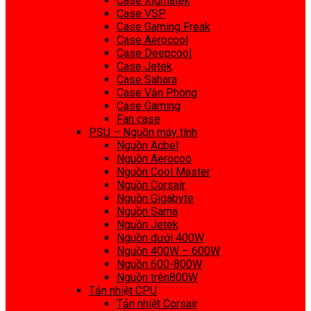
Case Xigmatek
Case VSP
Case Gaming Freak
Case Aerocool
Case Deepcool
Case Jetek
Case Sahara
Case Văn Phòng
Case Gaming
Fan case
PSU – Nguồn máy tính
Nguồn Acbel
Nguồn Aerocoo
Nguồn Cool Master
Nguồn Corsair
Nguồn Gigabyte
Nguồn Sama
Nguồn Jetek
Nguồn dưới 400W
Nguồn 400W – 600W
Nguồn 600-800W
Nguồn trên800W
Tản nhiệt CPU
Tản nhiệt Corsair