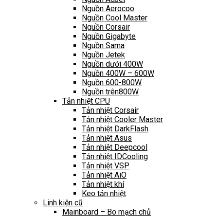
Nguồn Aerocoo
Nguồn Cool Master
Nguồn Corsair
Nguồn Gigabyte
Nguồn Sama
Nguồn Jetek
Nguồn dưới 400W
Nguồn 400W – 600W
Nguồn 600-800W
Nguồn trên800W
Tản nhiệt CPU
Tản nhiệt Corsair
Tản nhiệt Cooler Master
Tản nhiệt DarkFlash
Tản nhiệt Asus
Tản nhiệt Deepcool
Tản nhiệt IDCooling
Tản nhiệt VSP
Tản nhiệt AiO
Tản nhiệt khí
Keo tản nhiệt
Linh kiện cũ
Mainboard – Bo mạch chủ