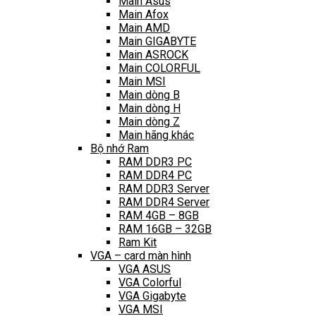
Main Asus
Main Afox
Main AMD
Main GIGABYTE
Main ASROCK
Main COLORFUL
Main MSI
Main dòng B
Main dòng H
Main dòng Z
Main hãng khác
Bộ nhớ Ram
RAM DDR3 PC
RAM DDR4 PC
RAM DDR3 Server
RAM DDR4 Server
RAM 4GB – 8GB
RAM 16GB – 32GB
Ram Kit
VGA – card màn hình
VGA ASUS
VGA Colorful
VGA Gigabyte
VGA MSI