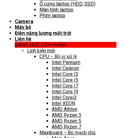
Ổ cứng laptop (HDD, SSD)
Màn hình laptop
Phím laptop
Camera
Máy bộ
Điện năng lượng mặt trời
Liên hệ
DANH MỤC SẢN PHẨM
Linh kiện mới
CPU – Bộ vi xử lý
Intel Pentium
Intel Celeron
Intel Core I3
Intel Core I5
Intel Core I7
Intel Core I9
Intel Corei3
Intel XEON
AMD Athlon
AMD Ryzen 3
AMD Ryzen 5
AMD Ryzen 7
Mainboard – Bo mạch chủ