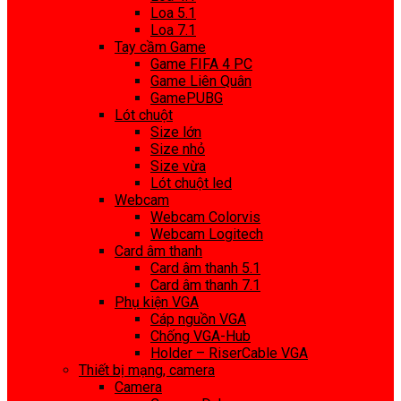
Loa 5.1
Loa 7.1
Tay cầm Game
Game FIFA 4 PC
Game Liên Quân
GamePUBG
Lót chuột
Size lớn
Size nhỏ
Size vừa
Lót chuột led
Webcam
Webcam Colorvis
Webcam Logitech
Card âm thanh
Card âm thanh 5.1
Card âm thanh 7.1
Phụ kiện VGA
Cáp nguồn VGA
Chống VGA-Hub
Holder – RiserCable VGA
Thiết bị mạng, camera
Camera