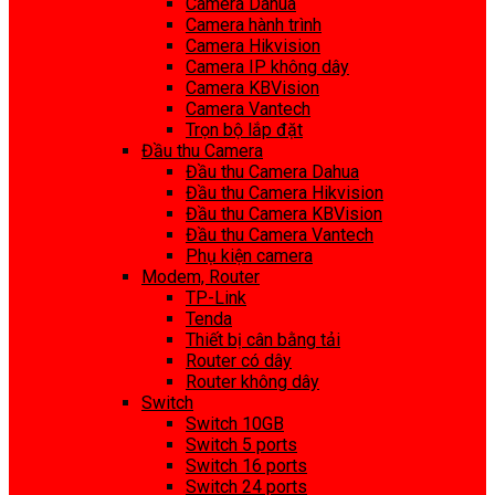
Camera Dahua
Camera hành trình
Camera Hikvision
Camera IP không dây
Camera KBVision
Camera Vantech
Trọn bộ lắp đặt
Đầu thu Camera
Đầu thu Camera Dahua
Đầu thu Camera Hikvision
Đầu thu Camera KBVision
Đầu thu Camera Vantech
Phụ kiện camera
Modem, Router
TP-Link
Tenda
Thiết bị cân bằng tải
Router có dây
Router không dây
Switch
Switch 10GB
Switch 5 ports
Switch 16 ports
Switch 24 ports