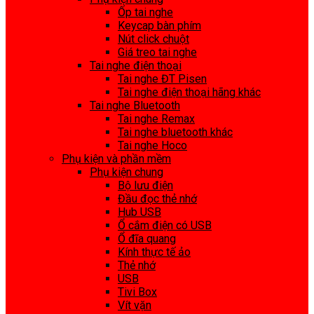
Ốp tai nghe
Keycap bàn phím
Nút click chuột
Giá treo tai nghe
Tai nghe điện thoại
Tai nghe ĐT Pisen
Tai nghe điện thoại hãng khác
Tai nghe Bluetooth
Tai nghe Remax
Tai nghe bluetooth khác
Tai nghe Hoco
Phụ kiện và phần mềm
Phụ kiện chung
Bộ lưu điện
Đầu đọc thẻ nhớ
Hub USB
Ổ cắm điện có USB
Ổ đĩa quang
Kính thực tế ảo
Thẻ nhớ
USB
Tivi Box
Vít vặn