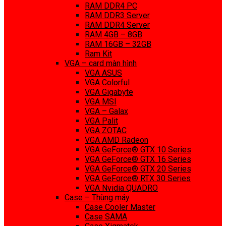
RAM DDR4 PC
RAM DDR3 Server
RAM DDR4 Server
RAM 4GB – 8GB
RAM 16GB – 32GB
Ram Kit
VGA – card màn hình
VGA ASUS
VGA Colorful
VGA Gigabyte
VGA MSI
VGA – Galax
VGA Palit
VGA ZOTAC
VGA AMD Radeon
VGA GeForce® GTX 10 Series
VGA GeForce® GTX 16 Series
VGA GeForce® GTX 20 Series
VGA GeForce® RTX 30 Series
VGA Nvidia QUADRO
Case – Thùng máy
Case Cooler Master
Case SAMA