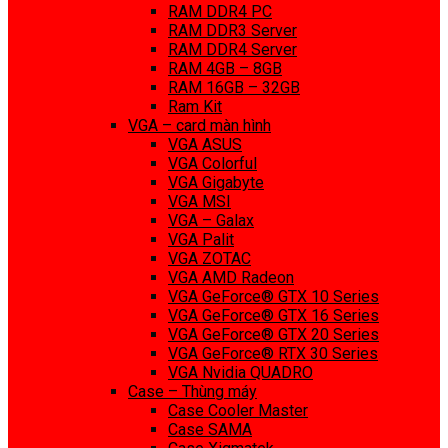
RAM DDR4 PC
RAM DDR3 Server
RAM DDR4 Server
RAM 4GB – 8GB
RAM 16GB – 32GB
Ram Kit
VGA – card màn hình
VGA ASUS
VGA Colorful
VGA Gigabyte
VGA MSI
VGA – Galax
VGA Palit
VGA ZOTAC
VGA AMD Radeon
VGA GeForce® GTX 10 Series
VGA GeForce® GTX 16 Series
VGA GeForce® GTX 20 Series
VGA GeForce® RTX 30 Series
VGA Nvidia QUADRO
Case – Thùng máy
Case Cooler Master
Case SAMA