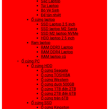
Sạc Laptop
Túi Laptop
Bộ Vệ Sinh
Đế tản nhiệt
Ổ cứng laptop
SSD Laptop 2.5 inch
SSD laptop M2 Santa
SSD M2 laptop NVMe
HDD laptop 2.5 inch
Ram laptop
RAM DDR3 Laptop
RAM DDR4 Laptop
RAM laptop cũ
Ổ cứng PC
Ổ cứng HDD
Ổ cứng Seagate
Ổ cứng TOSHIBA
Ổ cứng Western
Ổ cứng dưới 500GB
Ổ cứng 1TB đến 2TB
Ổ cứng 2TB đến 6TB
Ổ cứng trên 6TB
Ổ cứng SSD
Ổ cứng Kingston