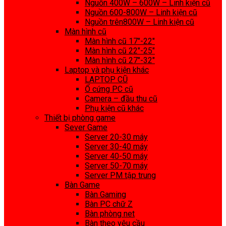
Nguồn 400W – 600W – Linh kiện cũ
Nguồn 600-800W – Linh kiện cũ
Nguồn trên800W – Linh kiện cũ
Màn hình cũ
Màn hình cũ 17″-22″
Màn hình cũ 22″-25″
Màn hình cũ 27″-32″
Laptop và phụ kiện khác
LAPTOP CŨ
Ổ cứng PC cũ
Camera – đầu thu cũ
Phụ kiện cũ khác
Thiết bị phòng game
Sever Game
Server 20-30 máy
Server 30-40 máy
Server 40-50 máy
Server 50-70 máy
Server PM tập trung
Bàn Game
Bàn Gaming
Bàn PC chữ Z
Bàn phòng net
Bàn theo yêu cầu