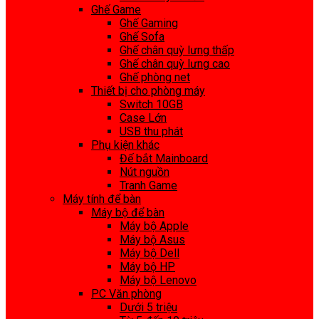
Ghế Game
Ghế Gaming
Ghế Sofa
Ghế chân quỳ lưng thấp
Ghế chân quỳ lưng cao
Ghế phòng net
Thiết bị cho phòng máy
Switch 10GB
Case Lớn
USB thu phát
Phụ kiện khác
Đế bắt Mainboard
Nút nguồn
Tranh Game
Máy tính để bàn
Máy bộ để bàn
Máy bộ Apple
Máy bộ Asus
Máy bộ Dell
Máy bộ HP
Máy bộ Lenovo
PC Văn phòng
Dưới 5 triệu