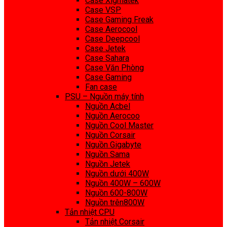
Case Xigmatek
Case VSP
Case Gaming Freak
Case Aerocool
Case Deepcool
Case Jetek
Case Sahara
Case Văn Phòng
Case Gaming
Fan case
PSU – Nguồn máy tính
Nguồn Acbel
Nguồn Aerocoo
Nguồn Cool Master
Nguồn Corsair
Nguồn Gigabyte
Nguồn Sama
Nguồn Jetek
Nguồn dưới 400W
Nguồn 400W – 600W
Nguồn 600-800W
Nguồn trên800W
Tản nhiệt CPU
Tản nhiệt Corsair