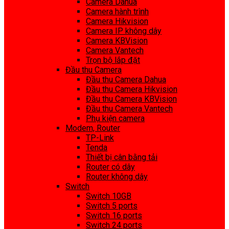
Camera Dahua
Camera hành trình
Camera Hikvision
Camera IP không dây
Camera KBVision
Camera Vantech
Trọn bộ lắp đặt
Đầu thu Camera
Đầu thu Camera Dahua
Đầu thu Camera Hikvision
Đầu thu Camera KBVision
Đầu thu Camera Vantech
Phụ kiện camera
Modem, Router
TP-Link
Tenda
Thiết bị cân bằng tải
Router có dây
Router không dây
Switch
Switch 10GB
Switch 5 ports
Switch 16 ports
Switch 24 ports