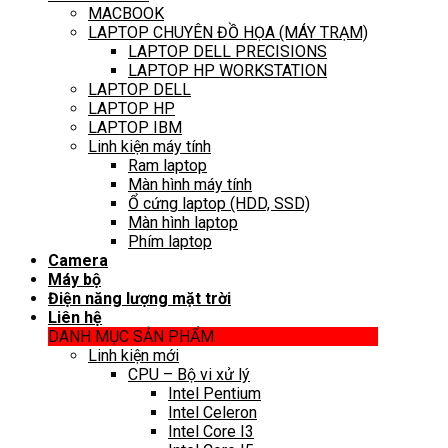
MACBOOK
LAPTOP CHUYÊN ĐỒ HỌA (MÁY TRẠM)
LAPTOP DELL PRECISIONS
LAPTOP HP WORKSTATION
LAPTOP DELL
LAPTOP HP
LAPTOP IBM
Linh kiện máy tính
Ram laptop
Màn hình máy tính
Ổ cứng laptop (HDD, SSD)
Màn hình laptop
Phím laptop
Camera
Máy bộ
Điện năng lượng mặt trời
Liên hệ
DANH MỤC SẢN PHẨM
Linh kiện mới
CPU – Bộ vi xử lý
Intel Pentium
Intel Celeron
Intel Core I3