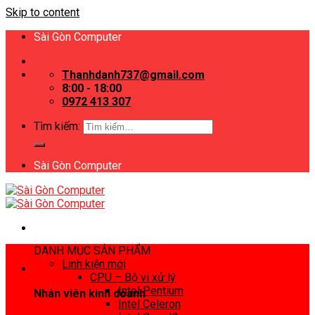
Skip to content
Sài Gòn Computer
Thanhdanh737@gmail.com
8:00 - 18:00
0972 413 307
Tìm kiếm:
Sài Gòn Computer
DANH MỤC SẢN PHẨM
Linh kiện mới
CPU – Bộ vi xử lý
Intel Pentium
Nhân viên kinh doanh
Intel Celeron