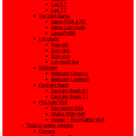
Loa 5.1
Loa 7.1
Tay cầm Game
Game FIFA 4 PC
Game Liên Quân
GamePUBG
Lót chuột
Size lớn
Size nhỏ
Size vừa
Lót chuột led
Webcam
Webcam Colorvis
Webcam Logitech
Card âm thanh
Card âm thanh 5.1
Card âm thanh 7.1
Phụ kiện VGA
Cáp nguồn VGA
Chống VGA-Hub
Holder – RiserCable VGA
Thiết bị mạng, camera
Camera