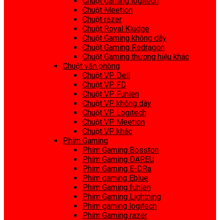
Chuột gaming logitech
Chuột Meetion
Chuột razer
Chuột Royal Kludge
Chuột Gaming không dây
Chuột Gaming Redragon
Chuột Gaming thương hiệu khác
Chuột văn phòng
Chuột VP Dell
Chuột VP FD
Chuột VP Fuhlen
Chuột VP không dây
Chuột VP Logitech
Chuột VP Meetion
Chuột VP khác
Phím Gaming
Phím Gaming Bosston
Phím Gaming DAREU
Phím Gaming E-DRa
Phím gaming Eblue
Phím Gaming fuhlen
Phím Gaming Lightning
Phím gaming logitech
Phím Gaming razer