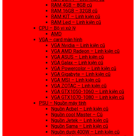
RAM 4GB – 8GB cũ
RAM 16GB – 32GB cũ
RAM KIT – Linh kiện cũ
RAM Led – Linh kiện cũ
CPU – Bộ vi xử lý
AMD
VGA – card màn hình
VGA Nvidia – Linh kiện cũ
VGA AMD Radeon – Linh kiện cũ
VGA ASUS – Linh kiện cũ
VGA Galax – Linh kiện cũ
VGA Powercolor – Linh kiện cũ
VGA Gigabyte – Linh kiện cũ
VGA MSI – Linh kiện cũ
VGA ZOTAC – Linh kiện cũ
VGA GTX1050-1060 – Linh kiện cũ
VGA GTX1070-1080 – Linh kiện cũ
PSU – Nguồn máy tính
Nguồn Acbel – Linh kiện cũ
Nguồn cool Master – Cũ
Nguồn Jetek – Linh kiện cũ
Nguồn Sama – Linh kiện cũ
Nguồn dưới 400W – Linh kiện cũ