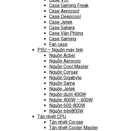
Case Gaming Freak
Case Aerocool
Case Deepcool
Case Jetek
Case Sahara
Case Văn Phòng
Case Gaming
Fan case
PSU – Nguồn máy tính
Nguồn Acbel
Nguồn Aerocoo
Nguồn Cool Master
Nguồn Corsair
Nguồn Gigabyte
Nguồn Sama
Nguồn Jetek
Nguồn dưới 400W
Nguồn 400W – 600W
Nguồn 600-800W
Nguồn trên800W
Tản nhiệt CPU
Tản nhiệt Corsair
Tản nhiệt Cooler Master