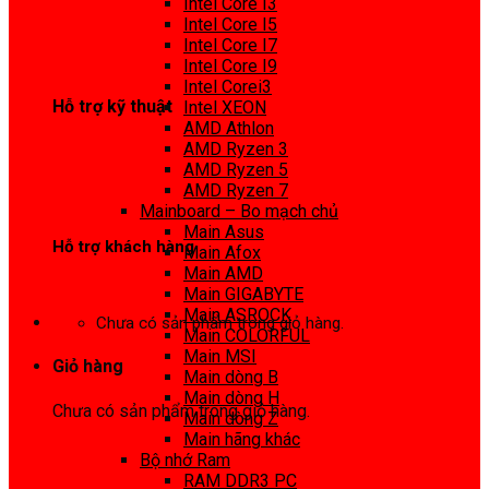
Intel Core I3
0972 413 307
Intel Core I5
Intel Core I7
Intel Core I9
Intel Corei3
Hỗ trợ kỹ thuật
Intel XEON
AMD Athlon
0974 816 737
AMD Ryzen 3
AMD Ryzen 5
AMD Ryzen 7
Mainboard – Bo mạch chủ
Main Asus
Hỗ trợ khách hàng
Main Afox
Main AMD
0983425737
Main GIGABYTE
Main ASROCK
Chưa có sản phẩm trong giỏ hàng.
Main COLORFUL
Main MSI
Giỏ hàng
Main dòng B
Main dòng H
Chưa có sản phẩm trong giỏ hàng.
Main dòng Z
Main hãng khác
Bộ nhớ Ram
RAM DDR3 PC