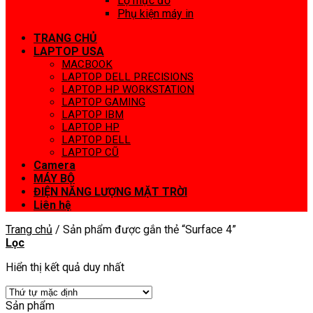
Lọ mực đổ
Phụ kiện máy in
TRANG CHỦ
LAPTOP USA
MACBOOK
LAPTOP DELL PRECISIONS
LAPTOP HP WORKSTATION
LAPTOP GAMING
LAPTOP IBM
LAPTOP HP
LAPTOP DELL
LAPTOP CŨ
Camera
MÁY BỘ
ĐIỆN NĂNG LƯỢNG MẶT TRỜI
Liên hệ
Trang chủ
/
Sản phẩm được gắn thẻ “Surface 4”
Lọc
Hiển thị kết quả duy nhất
Sản phẩm