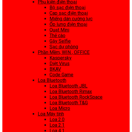
Phụ kiện điện thoại
Bộ sạc điện thoại
Cap sạc điện thoại
Miếng dán cường lực
Ốp lưng điện thoại
Quạt Mini
Thẻ cào
Gậy Selfie
Sạc dự phòng
Phần Mềm, WIN , OFFICE
Kaspersky
Diệt Virus
BKAV
Code Game
Loa Bluetooth
Loa Bluetooth JBL
Loa Bluetooth Rimax
Loa Bluetooth RockSpace
Loa Bluetooth T&G
Loa Micro
Loa Máy tính
Loa 2.0
Loa 2.1
Loa 4.1