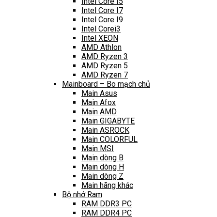
Intel Core I5
Intel Core I7
Intel Core I9
Intel Corei3
Intel XEON
AMD Athlon
AMD Ryzen 3
AMD Ryzen 5
AMD Ryzen 7
Mainboard – Bo mạch chủ
Main Asus
Main Afox
Main AMD
Main GIGABYTE
Main ASROCK
Main COLORFUL
Main MSI
Main dòng B
Main dòng H
Main dòng Z
Main hãng khác
Bộ nhớ Ram
RAM DDR3 PC
RAM DDR4 PC