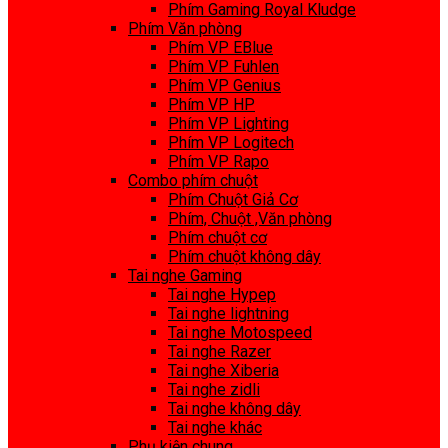
Phím Gaming Royal Kludge
Phím Văn phòng
Phím VP EBlue
Phím VP Fuhlen
Phím VP Genius
Phím VP HP
Phím VP Lighting
Phím VP Logitech
Phím VP Rapo
Combo phím chuột
Phím Chuột Giả Cơ
Phím, Chuột ,Văn phòng
Phím chuột cơ
Phím chuột không dây
Tai nghe Gaming
Tai nghe Hypep
Tai nghe lightning
Tai nghe Motospeed
Tai nghe Razer
Tai nghe Xiberia
Tai nghe zidli
Tai nghe không dây
Tai nghe khác
Phụ kiện chung