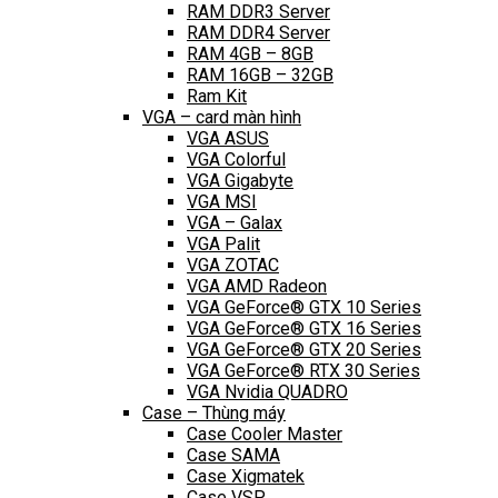
RAM DDR3 Server
RAM DDR4 Server
RAM 4GB – 8GB
RAM 16GB – 32GB
Ram Kit
VGA – card màn hình
VGA ASUS
VGA Colorful
VGA Gigabyte
VGA MSI
VGA – Galax
VGA Palit
VGA ZOTAC
VGA AMD Radeon
VGA GeForce® GTX 10 Series
VGA GeForce® GTX 16 Series
VGA GeForce® GTX 20 Series
VGA GeForce® RTX 30 Series
VGA Nvidia QUADRO
Case – Thùng máy
Case Cooler Master
Case SAMA
Case Xigmatek
Case VSP