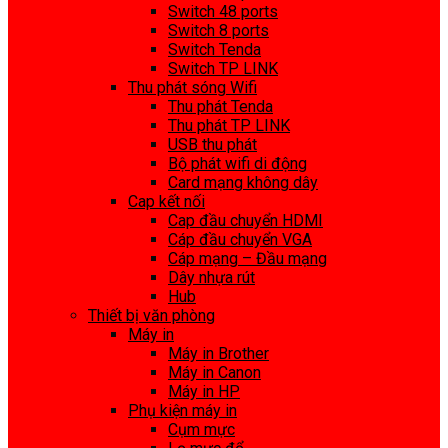
Switch 48 ports
Switch 8 ports
Switch Tenda
Switch TP LINK
Thu phát sóng Wifi
Thu phát Tenda
Thu phát TP LINK
USB thu phát
Bộ phát wifi di động
Card mạng không dây
Cap kết nối
Cap đầu chuyển HDMI
Cáp đầu chuyển VGA
Cáp mạng – Đầu mạng
Dây nhựa rút
Hub
Thiết bị văn phòng
Máy in
Máy in Brother
Máy in Canon
Máy in HP
Phụ kiện máy in
Cụm mực