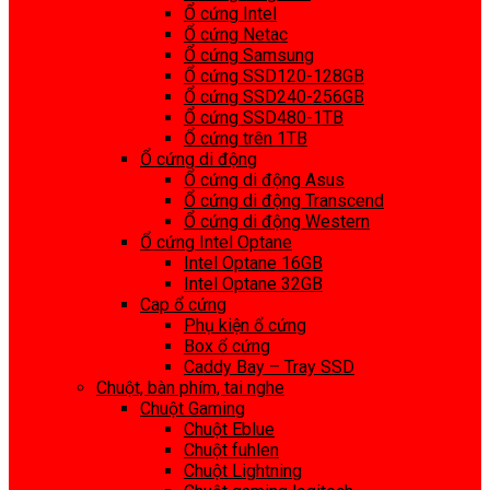
Ổ cứng Intel
Ổ cứng Netac
Ổ cứng Samsung
Ổ cứng SSD120-128GB
Ổ cứng SSD240-256GB
Ổ cứng SSD480-1TB
Ổ cứng trên 1TB
Ổ cứng di động
Ổ cứng di động Asus
Ổ cứng di động Transcend
Ổ cứng di động Western
Ổ cứng Intel Optane
Intel Optane 16GB
Intel Optane 32GB
Cap ổ cứng
Phụ kiện ổ cứng
Box ổ cứng
Caddy Bay – Tray SSD
Chuột, bàn phím, tai nghe
Chuột Gaming
Chuột Eblue
Chuột fuhlen
Chuột Lightning