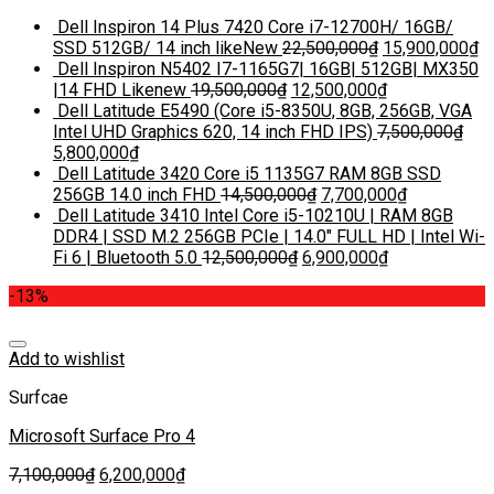
Dell Inspiron 14 Plus 7420 Core i7-12700H/ 16GB/
SSD 512GB/ 14 inch likeNew
22,500,000
₫
15,900,000
₫
Dell Inspiron N5402 I7-1165G7| 16GB| 512GB| MX350
|14 FHD Likenew
19,500,000
₫
12,500,000
₫
Dell Latitude E5490 (Core i5-8350U, 8GB, 256GB, VGA
Intel UHD Graphics 620, 14 inch FHD IPS)
7,500,000
₫
5,800,000
₫
Dell Latitude 3420 Core i5 1135G7 RAM 8GB SSD
256GB 14.0 inch FHD
14,500,000
₫
7,700,000
₫
Dell Latitude 3410 Intel Core i5-10210U | RAM 8GB
DDR4 | SSD M.2 256GB PCIe | 14.0″ FULL HD | Intel Wi-
Fi 6 | Bluetooth 5.0
12,500,000
₫
6,900,000
₫
-13%
Add to wishlist
Surfcae
Microsoft Surface Pro 4
7,100,000
₫
6,200,000
₫