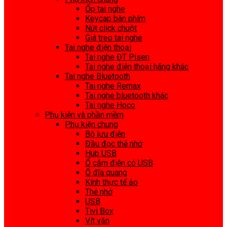
Ốp tai nghe
Keycap bàn phím
Nút click chuột
Giá treo tai nghe
Tai nghe điện thoại
Tai nghe ĐT Pisen
Tai nghe điện thoại hãng khác
Tai nghe Bluetooth
Tai nghe Remax
Tai nghe bluetooth khác
Tai nghe Hoco
Phụ kiện và phần mềm
Phụ kiện chung
Bộ lưu điện
Đầu đọc thẻ nhớ
Hub USB
Ổ cắm điện có USB
Ổ đĩa quang
Kính thực tế ảo
Thẻ nhớ
USB
Tivi Box
Vít vặn