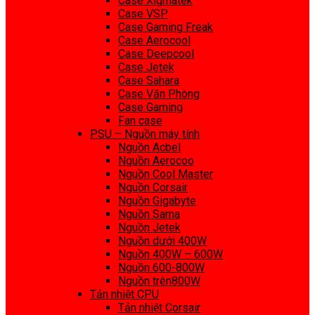
Case Xigmatek
Case VSP
Case Gaming Freak
Case Aerocool
Case Deepcool
Case Jetek
Case Sahara
Case Văn Phòng
Case Gaming
Fan case
PSU – Nguồn máy tính
Nguồn Acbel
Nguồn Aerocoo
Nguồn Cool Master
Nguồn Corsair
Nguồn Gigabyte
Nguồn Sama
Nguồn Jetek
Nguồn dưới 400W
Nguồn 400W – 600W
Nguồn 600-800W
Nguồn trên800W
Tản nhiệt CPU
Tản nhiệt Corsair