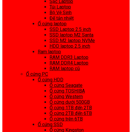
Sạc Laptop
Túi Laptop
Bộ Vệ Sinh
Đế tản nhiệt
Ổ cứng laptop
SSD Laptop 2.5 inch
SSD laptop M2 Santa
SSD M2 laptop NVMe
HDD laptop 2.5 inch
Ram laptop
RAM DDR3 Laptop
RAM DDR4 Laptop
RAM laptop cũ
Ổ cứng PC
Ổ cứng HDD
Ổ cứng Seagate
Ổ cứng TOSHIBA
Ổ cứng Western
Ổ cứng dưới 500GB
Ổ cứng 1TB đến 2TB
Ổ cứng 2TB đến 6TB
Ổ cứng trên 6TB
Ổ cứng SSD
Ổ cứng Kingston