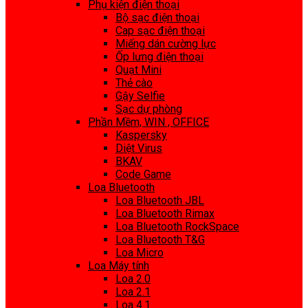
Phụ kiện điện thoại
Bộ sạc điện thoại
Cap sạc điện thoại
Miếng dán cường lực
Ốp lưng điện thoại
Quạt Mini
Thẻ cào
Gậy Selfie
Sạc dự phòng
Phần Mềm, WIN , OFFICE
Kaspersky
Diệt Virus
BKAV
Code Game
Loa Bluetooth
Loa Bluetooth JBL
Loa Bluetooth Rimax
Loa Bluetooth RockSpace
Loa Bluetooth T&G
Loa Micro
Loa Máy tính
Loa 2.0
Loa 2.1
Loa 4.1