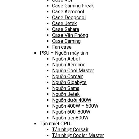
Case Gaming Freak
Case Aerocool
Case Deepcool
Case Jetek
Case Sahara
Case Văn Phòng
Case Gaming
Fan case
PSU – Nguồn máy tính
Nguồn Acbel
Nguồn Aerocoo
Nguồn Cool Master
Nguồn Corsair
Nguồn Gigabyte
Nguồn Sama
Nguồn Jetek
Nguồn dưới 400W
Nguồn 400W – 600W
Nguồn 600-800W
Nguồn trên800W
Tản nhiệt CPU
Tản nhiệt Corsair
Tản nhiệt Cooler Master