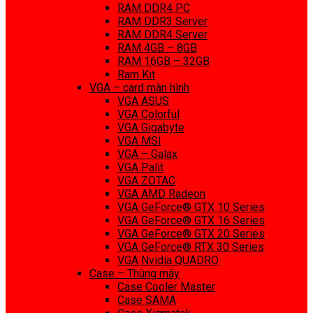
RAM DDR4 PC
RAM DDR3 Server
RAM DDR4 Server
RAM 4GB – 8GB
RAM 16GB – 32GB
Ram Kit
VGA – card màn hình
VGA ASUS
VGA Colorful
VGA Gigabyte
VGA MSI
VGA – Galax
VGA Palit
VGA ZOTAC
VGA AMD Radeon
VGA GeForce® GTX 10 Series
VGA GeForce® GTX 16 Series
VGA GeForce® GTX 20 Series
VGA GeForce® RTX 30 Series
VGA Nvidia QUADRO
Case – Thùng máy
Case Cooler Master
Case SAMA