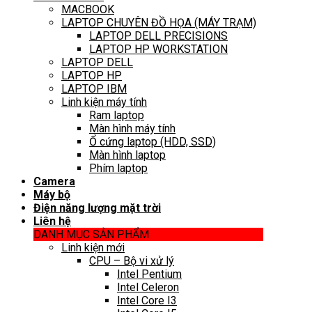
MACBOOK
LAPTOP CHUYÊN ĐỒ HỌA (MÁY TRẠM)
LAPTOP DELL PRECISIONS
LAPTOP HP WORKSTATION
LAPTOP DELL
LAPTOP HP
LAPTOP IBM
Linh kiện máy tính
Ram laptop
Màn hình máy tính
Ổ cứng laptop (HDD, SSD)
Màn hình laptop
Phím laptop
Camera
Máy bộ
Điện năng lượng mặt trời
Liên hệ
DANH MỤC SẢN PHẨM
Linh kiện mới
CPU – Bộ vi xử lý
Intel Pentium
Intel Celeron
Intel Core I3