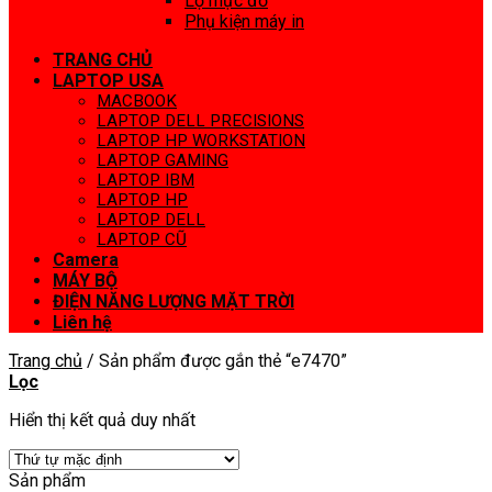
Lọ mực đổ
Phụ kiện máy in
TRANG CHỦ
LAPTOP USA
MACBOOK
LAPTOP DELL PRECISIONS
LAPTOP HP WORKSTATION
LAPTOP GAMING
LAPTOP IBM
LAPTOP HP
LAPTOP DELL
LAPTOP CŨ
Camera
MÁY BỘ
ĐIỆN NĂNG LƯỢNG MẶT TRỜI
Liên hệ
Trang chủ
/
Sản phẩm được gắn thẻ “e7470”
Lọc
Hiển thị kết quả duy nhất
Sản phẩm