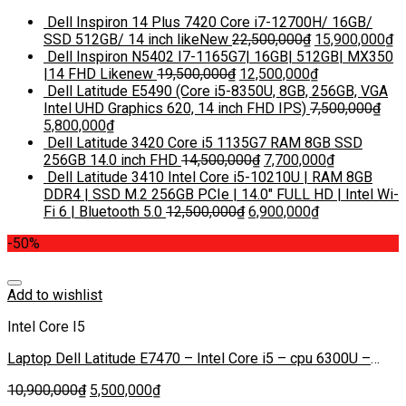
Dell Inspiron 14 Plus 7420 Core i7-12700H/ 16GB/
SSD 512GB/ 14 inch likeNew
22,500,000
₫
15,900,000
₫
Dell Inspiron N5402 I7-1165G7| 16GB| 512GB| MX350
|14 FHD Likenew
19,500,000
₫
12,500,000
₫
Dell Latitude E5490 (Core i5-8350U, 8GB, 256GB, VGA
Intel UHD Graphics 620, 14 inch FHD IPS)
7,500,000
₫
5,800,000
₫
Dell Latitude 3420 Core i5 1135G7 RAM 8GB SSD
256GB 14.0 inch FHD
14,500,000
₫
7,700,000
₫
Dell Latitude 3410 Intel Core i5-10210U | RAM 8GB
DDR4 | SSD M.2 256GB PCIe | 14.0″ FULL HD | Intel Wi-
Fi 6 | Bluetooth 5.0
12,500,000
₫
6,900,000
₫
-50%
Add to wishlist
Intel Core I5
Laptop Dell Latitude E7470 – Intel Core i5 – cpu 6300U –
Ram : 8G – SSD : 256G
10,900,000
₫
5,500,000
₫