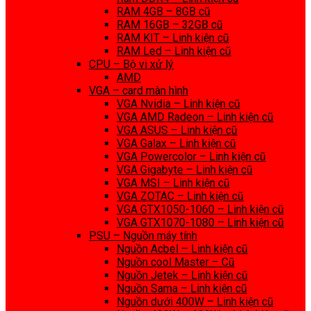
RAM 4GB – 8GB cũ
RAM 16GB – 32GB cũ
RAM KIT – Linh kiện cũ
RAM Led – Linh kiện cũ
CPU – Bộ vi xử lý
AMD
VGA – card màn hình
VGA Nvidia – Linh kiện cũ
VGA AMD Radeon – Linh kiện cũ
VGA ASUS – Linh kiện cũ
VGA Galax – Linh kiện cũ
VGA Powercolor – Linh kiện cũ
VGA Gigabyte – Linh kiện cũ
VGA MSI – Linh kiện cũ
VGA ZOTAC – Linh kiện cũ
VGA GTX1050-1060 – Linh kiện cũ
VGA GTX1070-1080 – Linh kiện cũ
PSU – Nguồn máy tính
Nguồn Acbel – Linh kiện cũ
Nguồn cool Master – Cũ
Nguồn Jetek – Linh kiện cũ
Nguồn Sama – Linh kiện cũ
Nguồn dưới 400W – Linh kiện cũ