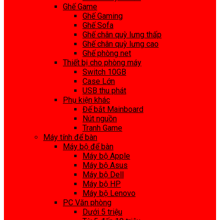
Ghế Game
Ghế Gaming
Ghế Sofa
Ghế chân quỳ lưng thấp
Ghế chân quỳ lưng cao
Ghế phòng net
Thiết bị cho phòng máy
Switch 10GB
Case Lớn
USB thu phát
Phụ kiện khác
Đế bắt Mainboard
Nút nguồn
Tranh Game
Máy tính để bàn
Máy bộ để bàn
Máy bộ Apple
Máy bộ Asus
Máy bộ Dell
Máy bộ HP
Máy bộ Lenovo
PC Văn phòng
Dưới 5 triệu