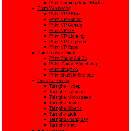
Phím Gaming Royal Kludge
Phím Văn phòng
Phím VP EBlue
Phím VP Fuhlen
Phím VP Genius
Phím VP HP
Phím VP Lighting
Phím VP Logitech
Phím VP Rapo
Combo phím chuột
Phím Chuột Giả Cơ
Phím, Chuột ,Văn phòng
Phím chuột cơ
Phím chuột không dây
Tai nghe Gaming
Tai nghe Hypep
Tai nghe lightning
Tai nghe Motospeed
Tai nghe Razer
Tai nghe Xiberia
Tai nghe zidli
Tai nghe không dây
Tai nghe khác
Phụ kiện chung