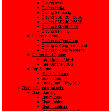
Ổ cứng Intel
Ổ cứng Netac
Ổ cứng Samsung
Ổ cứng SSD120-128GB
Ổ cứng SSD240-256GB
Ổ cứng SSD480-1TB
Ổ cứng trên 1TB
Ổ cứng di động
Ổ cứng di động Asus
Ổ cứng di động Transcend
Ổ cứng di động Western
Ổ cứng Intel Optane
Intel Optane 16GB
Intel Optane 32GB
Cap ổ cứng
Phụ kiện ổ cứng
Box ổ cứng
Caddy Bay – Tray SSD
Chuột, bàn phím, tai nghe
Chuột Gaming
Chuột Eblue
Chuột fuhlen
Chuột Lightning