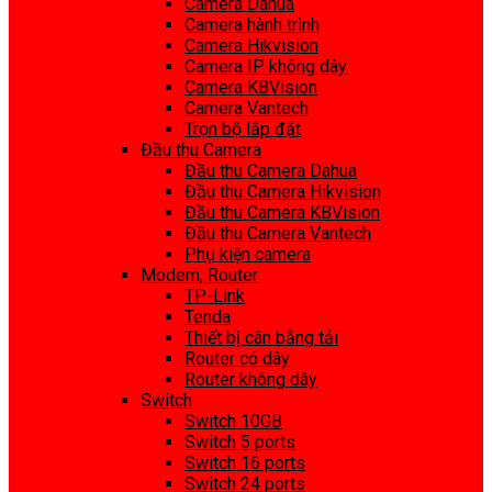
Camera Dahua
Camera hành trình
Camera Hikvision
Camera IP không dây
Camera KBVision
Camera Vantech
Trọn bộ lắp đặt
Đầu thu Camera
Đầu thu Camera Dahua
Đầu thu Camera Hikvision
Đầu thu Camera KBVision
Đầu thu Camera Vantech
Phụ kiện camera
Modem, Router
TP-Link
Tenda
Thiết bị cân bằng tải
Router có dây
Router không dây
Switch
Switch 10GB
Switch 5 ports
Switch 16 ports
Switch 24 ports