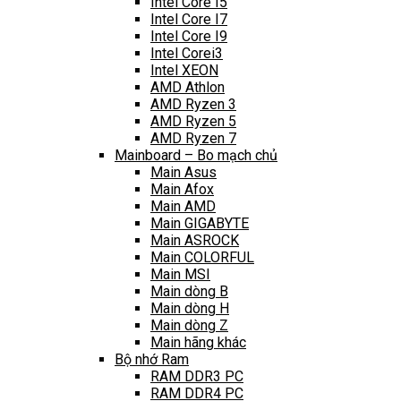
Intel Core I5
Intel Core I7
Intel Core I9
Intel Corei3
Intel XEON
AMD Athlon
AMD Ryzen 3
AMD Ryzen 5
AMD Ryzen 7
Mainboard – Bo mạch chủ
Main Asus
Main Afox
Main AMD
Main GIGABYTE
Main ASROCK
Main COLORFUL
Main MSI
Main dòng B
Main dòng H
Main dòng Z
Main hãng khác
Bộ nhớ Ram
RAM DDR3 PC
RAM DDR4 PC