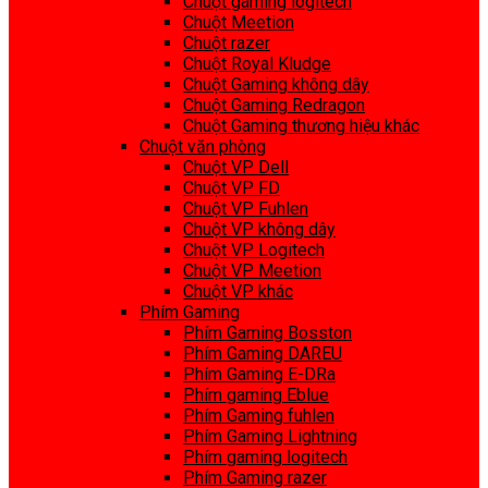
Chuột gaming logitech
Chuột Meetion
Chuột razer
Chuột Royal Kludge
Chuột Gaming không dây
Chuột Gaming Redragon
Chuột Gaming thương hiệu khác
Chuột văn phòng
Chuột VP Dell
Chuột VP FD
Chuột VP Fuhlen
Chuột VP không dây
Chuột VP Logitech
Chuột VP Meetion
Chuột VP khác
Phím Gaming
Phím Gaming Bosston
Phím Gaming DAREU
Phím Gaming E-DRa
Phím gaming Eblue
Phím Gaming fuhlen
Phím Gaming Lightning
Phím gaming logitech
Phím Gaming razer