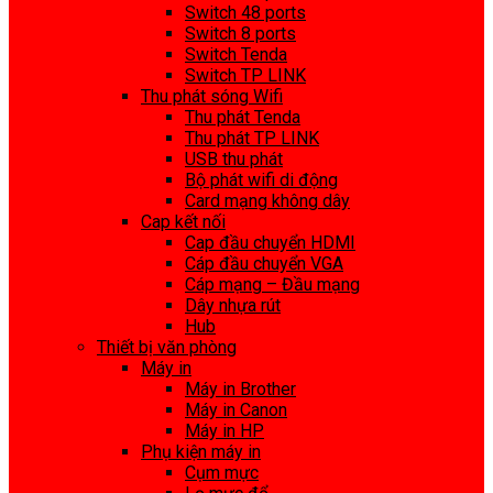
Switch 48 ports
Switch 8 ports
Switch Tenda
Switch TP LINK
Thu phát sóng Wifi
Thu phát Tenda
Thu phát TP LINK
USB thu phát
Bộ phát wifi di động
Card mạng không dây
Cap kết nối
Cap đầu chuyển HDMI
Cáp đầu chuyển VGA
Cáp mạng – Đầu mạng
Dây nhựa rút
Hub
Thiết bị văn phòng
Máy in
Máy in Brother
Máy in Canon
Máy in HP
Phụ kiện máy in
Cụm mực