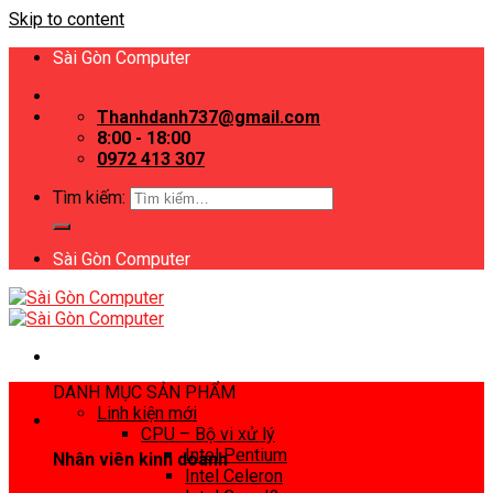
Skip to content
Sài Gòn Computer
Thanhdanh737@gmail.com
8:00 - 18:00
0972 413 307
Tìm kiếm:
Sài Gòn Computer
DANH MỤC SẢN PHẨM
Linh kiện mới
CPU – Bộ vi xử lý
Intel Pentium
Nhân viên kinh doanh
Intel Celeron