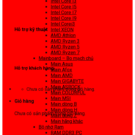
Intel Core I3
0972 413 307
Intel Core I5
Intel Core I7
Intel Core I9
Intel Corei3
Hỗ trợ kỹ thuật
Intel XEON
AMD Athlon
0974 816 737
AMD Ryzen 3
AMD Ryzen 5
AMD Ryzen 7
Mainboard – Bo mạch chủ
Main Asus
Hỗ trợ khách hàng
Main Afox
Main AMD
0983425737
Main GIGABYTE
Main ASROCK
Chưa có sản phẩm trong giỏ hàng.
Main COLORFUL
Main MSI
Giỏ hàng
Main dòng B
Main dòng H
Chưa có sản phẩm trong giỏ hàng.
Main dòng Z
Main hãng khác
Bộ nhớ Ram
RAM DDR3 PC