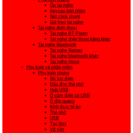
Ốp tai nghe
Keycap bàn phím
Nút click chuột
Giá treo tai nghe
Tai nghe điện thoại
Tai nghe ĐT Pisen
Tai nghe điện thoại hãng khác
Tai nghe Bluetooth
Tai nghe Remax
Tai nghe bluetooth khác
Tai nghe Hoco
Phụ kiện và phần mềm
Phụ kiện chung
Bộ lưu điện
Đầu đọc thẻ nhớ
Hub USB
Ổ cắm điện có USB
Ổ đĩa quang
Kính thực tế ảo
Thẻ nhớ
USB
Tivi Box
Vít vặn