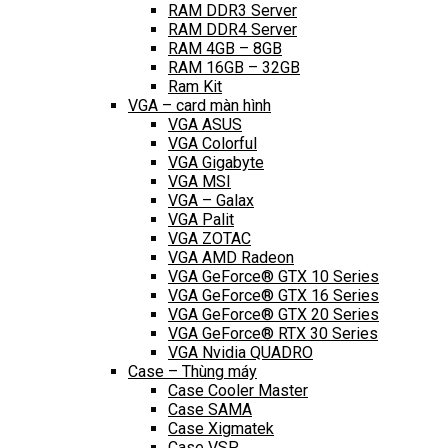
RAM DDR3 Server
RAM DDR4 Server
RAM 4GB – 8GB
RAM 16GB – 32GB
Ram Kit
VGA – card màn hình
VGA ASUS
VGA Colorful
VGA Gigabyte
VGA MSI
VGA – Galax
VGA Palit
VGA ZOTAC
VGA AMD Radeon
VGA GeForce® GTX 10 Series
VGA GeForce® GTX 16 Series
VGA GeForce® GTX 20 Series
VGA GeForce® RTX 30 Series
VGA Nvidia QUADRO
Case – Thùng máy
Case Cooler Master
Case SAMA
Case Xigmatek
Case VSP