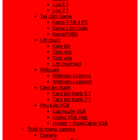
Loa 5.1
Loa 7.1
Tay cầm Game
Game FIFA 4 PC
Game Liên Quân
GamePUBG
Lót chuột
Size lớn
Size nhỏ
Size vừa
Lót chuột led
Webcam
Webcam Colorvis
Webcam Logitech
Card âm thanh
Card âm thanh 5.1
Card âm thanh 7.1
Phụ kiện VGA
Cáp nguồn VGA
Chống VGA-Hub
Holder – RiserCable VGA
Thiết bị mạng, camera
Camera