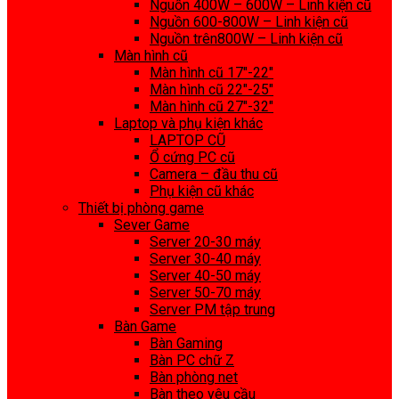
Nguồn 400W – 600W – Linh kiện cũ
Nguồn 600-800W – Linh kiện cũ
Nguồn trên800W – Linh kiện cũ
Màn hình cũ
Màn hình cũ 17″-22″
Màn hình cũ 22″-25″
Màn hình cũ 27″-32″
Laptop và phụ kiện khác
LAPTOP CŨ
Ổ cứng PC cũ
Camera – đầu thu cũ
Phụ kiện cũ khác
Thiết bị phòng game
Sever Game
Server 20-30 máy
Server 30-40 máy
Server 40-50 máy
Server 50-70 máy
Server PM tập trung
Bàn Game
Bàn Gaming
Bàn PC chữ Z
Bàn phòng net
Bàn theo yêu cầu