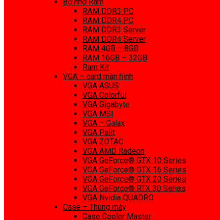
Bộ nhớ Ram
RAM DDR3 PC
RAM DDR4 PC
RAM DDR3 Server
RAM DDR4 Server
RAM 4GB – 8GB
RAM 16GB – 32GB
Ram Kit
VGA – card màn hình
VGA ASUS
VGA Colorful
VGA Gigabyte
VGA MSI
VGA – Galax
VGA Palit
VGA ZOTAC
VGA AMD Radeon
VGA GeForce® GTX 10 Series
VGA GeForce® GTX 16 Series
VGA GeForce® GTX 20 Series
VGA GeForce® RTX 30 Series
VGA Nvidia QUADRO
Case – Thùng máy
Case Cooler Master