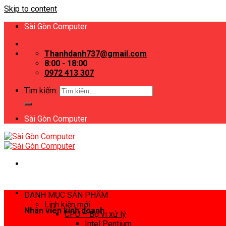
Skip to content
Sài Gòn Computer
Thanhdanh737@gmail.com
8:00 - 18:00
0972 413 307
Tìm kiếm:
Sài Gòn Computer
DANH MỤC SẢN PHẨM
Linh kiện mới
Nhân viên kinh doanh
CPU – Bộ vi xử lý
Intel Pentium