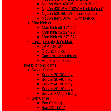
Nguồn dưới 400W – Linh kiện cũ
Nguồn 400W – 600W – Linh kiện cũ
Nguồn 600-800W – Linh kiện cũ
Nguồn trên800W – Linh kiện cũ
Màn hình cũ
Màn hình cũ 17″-22″
Màn hình cũ 22″-25″
Màn hình cũ 27″-32″
Laptop và phụ kiện khác
LAPTOP CŨ
Ổ cứng PC cũ
Camera – đầu thu cũ
Phụ kiện cũ khác
Thiết bị phòng game
Sever Game
Server 20-30 máy
Server 30-40 máy
Server 40-50 máy
Server 50-70 máy
Server PM tập trung
Bàn Game
Bàn Gaming
Bàn PC chữ Z