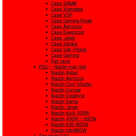
Case SAMA
Case Xigmatek
Case VSP
Case Gaming Freak
Case Aerocool
Case Deepcool
Case Jetek
Case Sahara
Case Văn Phòng
Case Gaming
Fan case
PSU – Nguồn máy tính
Nguồn Acbel
Nguồn Aerocoo
Nguồn Cool Master
Nguồn Corsair
Nguồn Gigabyte
Nguồn Sama
Nguồn Jetek
Nguồn dưới 400W
Nguồn 400W – 600W
Nguồn 600-800W
Nguồn trên800W