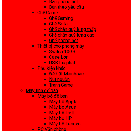
Bàn phòng net
Bàn theo yêu cầu
Ghế Game
Ghế Gaming
Ghế Sofa
Ghế chân quỳ lưng thấp
Ghế chân quỳ lưng cao
Ghế phòng net
Thiết bị cho phòng máy
Switch 10GB
Case Lớn
USB thu phát
Phụ kiện khác
Đế bắt Mainboard
Nút nguồn
Tranh Game
Máy tính để bàn
Máy bộ để bàn
Máy bộ Apple
Máy bộ Asus
Máy bộ Dell
Máy bộ HP
Máy bộ Lenovo
PC Văn phòng