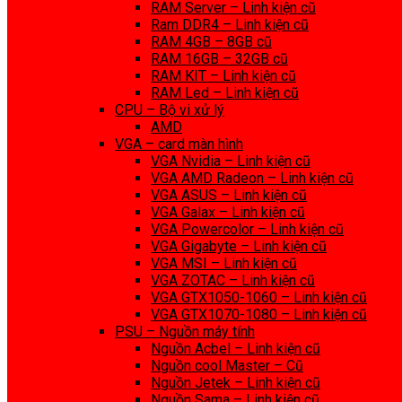
RAM Server – Linh kiện cũ
Ram DDR4 – Linh kiện cũ
RAM 4GB – 8GB cũ
RAM 16GB – 32GB cũ
RAM KIT – Linh kiện cũ
RAM Led – Linh kiện cũ
CPU – Bộ vi xử lý
AMD
VGA – card màn hình
VGA Nvidia – Linh kiện cũ
VGA AMD Radeon – Linh kiện cũ
VGA ASUS – Linh kiện cũ
VGA Galax – Linh kiện cũ
VGA Powercolor – Linh kiện cũ
VGA Gigabyte – Linh kiện cũ
VGA MSI – Linh kiện cũ
VGA ZOTAC – Linh kiện cũ
VGA GTX1050-1060 – Linh kiện cũ
VGA GTX1070-1080 – Linh kiện cũ
PSU – Nguồn máy tính
Nguồn Acbel – Linh kiện cũ
Nguồn cool Master – Cũ
Nguồn Jetek – Linh kiện cũ
Nguồn Sama – Linh kiện cũ