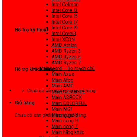
0972 413 307
Intel Celeron
Intel Core I3
Intel Core I5
Intel Core I7
Intel Core I9
Hỗ trợ kỹ thuật
Intel Corei3
Intel XEON
0974 816 737
AMD Athlon
AMD Ryzen 3
AMD Ryzen 5
AMD Ryzen 7
Mainboard – Bo mạch chủ
Hỗ trợ khách hàng
Main Asus
Main Afox
0983425737
Main AMD
Chưa có sản phẩm trong giỏ hàng.
Main GIGABYTE
Main ASROCK
Giỏ hàng
Main COLORFUL
Main MSI
Main dòng B
Chưa có sản phẩm trong giỏ hàng.
Main dòng H
Main dòng Z
Main hãng khác