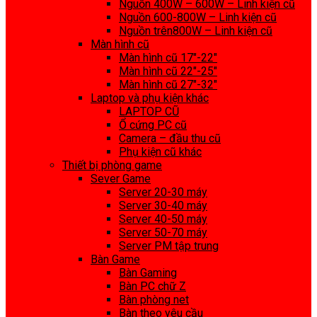
Nguồn 400W – 600W – Linh kiện cũ
Nguồn 600-800W – Linh kiện cũ
Nguồn trên800W – Linh kiện cũ
Màn hình cũ
Màn hình cũ 17″-22″
Màn hình cũ 22″-25″
Màn hình cũ 27″-32″
Laptop và phụ kiện khác
LAPTOP CŨ
Ổ cứng PC cũ
Camera – đầu thu cũ
Phụ kiện cũ khác
Thiết bị phòng game
Sever Game
Server 20-30 máy
Server 30-40 máy
Server 40-50 máy
Server 50-70 máy
Server PM tập trung
Bàn Game
Bàn Gaming
Bàn PC chữ Z
Bàn phòng net
Bàn theo yêu cầu