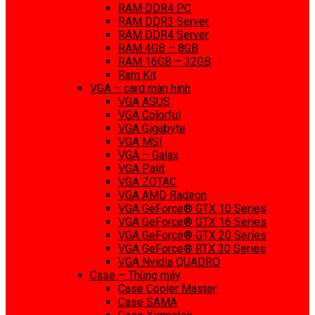
RAM DDR4 PC
RAM DDR3 Server
RAM DDR4 Server
RAM 4GB – 8GB
RAM 16GB – 32GB
Ram Kit
VGA – card màn hình
VGA ASUS
VGA Colorful
VGA Gigabyte
VGA MSI
VGA – Galax
VGA Palit
VGA ZOTAC
VGA AMD Radeon
VGA GeForce® GTX 10 Series
VGA GeForce® GTX 16 Series
VGA GeForce® GTX 20 Series
VGA GeForce® RTX 30 Series
VGA Nvidia QUADRO
Case – Thùng máy
Case Cooler Master
Case SAMA