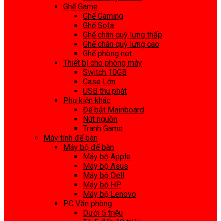
Ghế Game
Ghế Gaming
Ghế Sofa
Ghế chân quỳ lưng thấp
Ghế chân quỳ lưng cao
Ghế phòng net
Thiết bị cho phòng máy
Switch 10GB
Case Lớn
USB thu phát
Phụ kiện khác
Đế bắt Mainboard
Nút nguồn
Tranh Game
Máy tính để bàn
Máy bộ để bàn
Máy bộ Apple
Máy bộ Asus
Máy bộ Dell
Máy bộ HP
Máy bộ Lenovo
PC Văn phòng
Dưới 5 triệu