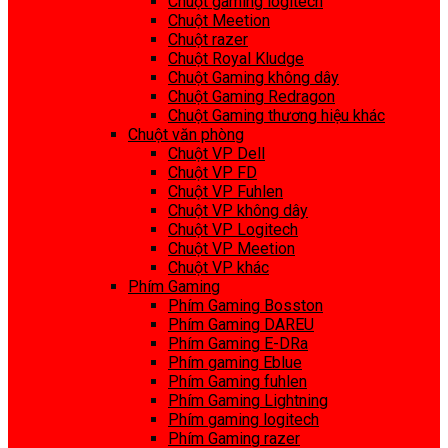
Chuột gaming logitech
Chuột Meetion
Chuột razer
Chuột Royal Kludge
Chuột Gaming không dây
Chuột Gaming Redragon
Chuột Gaming thương hiệu khác
Chuột văn phòng
Chuột VP Dell
Chuột VP FD
Chuột VP Fuhlen
Chuột VP không dây
Chuột VP Logitech
Chuột VP Meetion
Chuột VP khác
Phím Gaming
Phím Gaming Bosston
Phím Gaming DAREU
Phím Gaming E-DRa
Phím gaming Eblue
Phím Gaming fuhlen
Phím Gaming Lightning
Phím gaming logitech
Phím Gaming razer