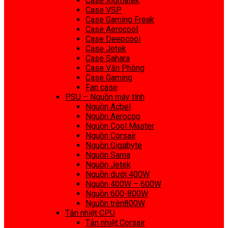
Case Xigmatek
Case VSP
Case Gaming Freak
Case Aerocool
Case Deepcool
Case Jetek
Case Sahara
Case Văn Phòng
Case Gaming
Fan case
PSU – Nguồn máy tính
Nguồn Acbel
Nguồn Aerocoo
Nguồn Cool Master
Nguồn Corsair
Nguồn Gigabyte
Nguồn Sama
Nguồn Jetek
Nguồn dưới 400W
Nguồn 400W – 600W
Nguồn 600-800W
Nguồn trên800W
Tản nhiệt CPU
Tản nhiệt Corsair