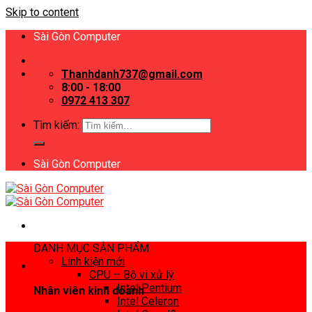
Skip to content
Sài Gòn Computer
Thanhdanh737@gmail.com
8:00 - 18:00
0972 413 307
Tìm kiếm:
Sài Gòn Computer
DANH MỤC SẢN PHẨM
Linh kiện mới
CPU – Bộ vi xử lý
Intel Pentium
Nhân viên kinh doanh
Intel Celeron