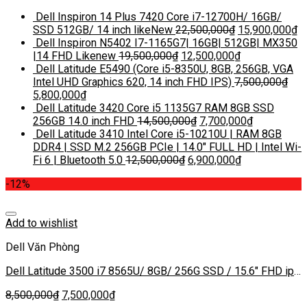
Dell Inspiron 14 Plus 7420 Core i7-12700H/ 16GB/
SSD 512GB/ 14 inch likeNew
22,500,000
₫
15,900,000
₫
Dell Inspiron N5402 I7-1165G7| 16GB| 512GB| MX350
|14 FHD Likenew
19,500,000
₫
12,500,000
₫
Dell Latitude E5490 (Core i5-8350U, 8GB, 256GB, VGA
Intel UHD Graphics 620, 14 inch FHD IPS)
7,500,000
₫
5,800,000
₫
Dell Latitude 3420 Core i5 1135G7 RAM 8GB SSD
256GB 14.0 inch FHD
14,500,000
₫
7,700,000
₫
Dell Latitude 3410 Intel Core i5-10210U | RAM 8GB
DDR4 | SSD M.2 256GB PCIe | 14.0″ FULL HD | Intel Wi-
Fi 6 | Bluetooth 5.0
12,500,000
₫
6,900,000
₫
-12%
Add to wishlist
Dell Văn Phòng
Dell Latitude 3500 i7 8565U/ 8GB/ 256G SSD / 15.6″ FHD ips
(1920 x 1080)
8,500,000
₫
7,500,000
₫