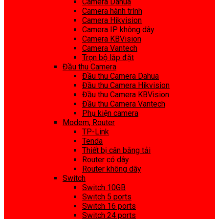
Camera Dahua
Camera hành trình
Camera Hikvision
Camera IP không dây
Camera KBVision
Camera Vantech
Trọn bộ lắp đặt
Đầu thu Camera
Đầu thu Camera Dahua
Đầu thu Camera Hikvision
Đầu thu Camera KBVision
Đầu thu Camera Vantech
Phụ kiện camera
Modem, Router
TP-Link
Tenda
Thiết bị cân bằng tải
Router có dây
Router không dây
Switch
Switch 10GB
Switch 5 ports
Switch 16 ports
Switch 24 ports