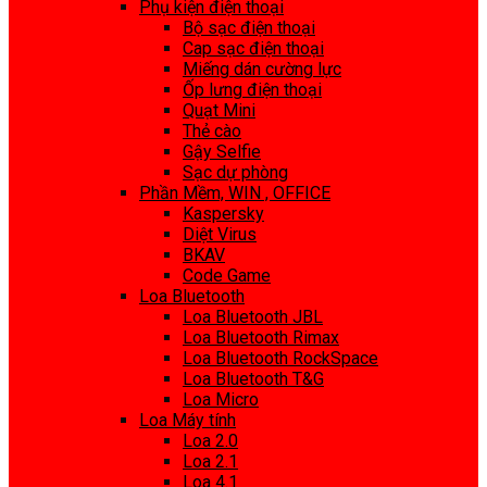
Phụ kiện điện thoại
Bộ sạc điện thoại
Cap sạc điện thoại
Miếng dán cường lực
Ốp lưng điện thoại
Quạt Mini
Thẻ cào
Gậy Selfie
Sạc dự phòng
Phần Mềm, WIN , OFFICE
Kaspersky
Diệt Virus
BKAV
Code Game
Loa Bluetooth
Loa Bluetooth JBL
Loa Bluetooth Rimax
Loa Bluetooth RockSpace
Loa Bluetooth T&G
Loa Micro
Loa Máy tính
Loa 2.0
Loa 2.1
Loa 4.1