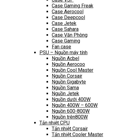
Case Gaming Freak
Case Aerocool
Case Deepcool
Case Jetek
Case Sahara
Case Văn Phòng
Case Gaming
Fan case
PSU – Nguồn máy tính
Nguồn Acbel
Nguồn Aerocoo
Nguồn Cool Master
Nguồn Corsair
Nguồn Gigabyte
Nguồn Sama
Nguồn Jetek
Nguồn dưới 400W
Nguồn 400W – 600W
Nguồn 600-800W
Nguồn trên800W
Tản nhiệt CPU
Tản nhiệt Corsair
Tản nhiệt Cooler Master