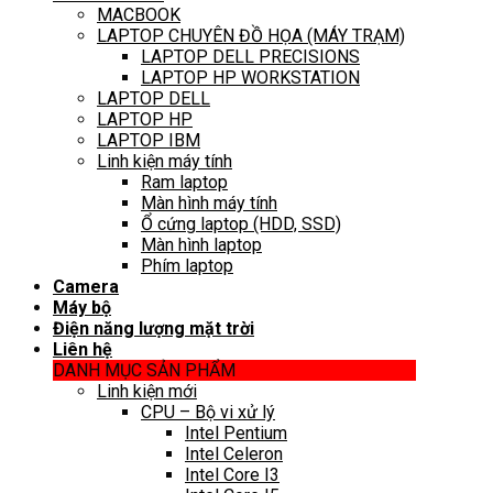
MACBOOK
LAPTOP CHUYÊN ĐỒ HỌA (MÁY TRẠM)
LAPTOP DELL PRECISIONS
LAPTOP HP WORKSTATION
LAPTOP DELL
LAPTOP HP
LAPTOP IBM
Linh kiện máy tính
Ram laptop
Màn hình máy tính
Ổ cứng laptop (HDD, SSD)
Màn hình laptop
Phím laptop
Camera
Máy bộ
Điện năng lượng mặt trời
Liên hệ
DANH MỤC SẢN PHẨM
Linh kiện mới
CPU – Bộ vi xử lý
Intel Pentium
Intel Celeron
Intel Core I3