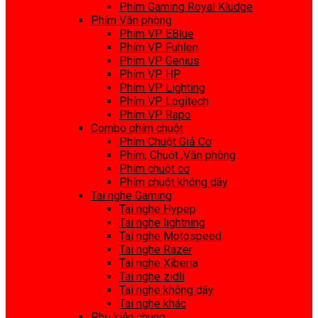
Phím Gaming Royal Kludge
Phím Văn phòng
Phím VP EBlue
Phím VP Fuhlen
Phím VP Genius
Phím VP HP
Phím VP Lighting
Phím VP Logitech
Phím VP Rapo
Combo phím chuột
Phím Chuột Giả Cơ
Phím, Chuột ,Văn phòng
Phím chuột cơ
Phím chuột không dây
Tai nghe Gaming
Tai nghe Hypep
Tai nghe lightning
Tai nghe Motospeed
Tai nghe Razer
Tai nghe Xiberia
Tai nghe zidli
Tai nghe không dây
Tai nghe khác
Phụ kiện chung