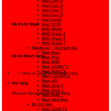
Intel Core I3
0972 413 307
Intel Core I5
Intel Core I7
Intel Core I9
Intel Corei3
Hỗ trợ kỹ thuật
Intel XEON
AMD Athlon
0974 816 737
AMD Ryzen 3
AMD Ryzen 5
AMD Ryzen 7
Mainboard – Bo mạch chủ
Main Asus
Hỗ trợ khách hàng
Main Afox
Main AMD
0983425737
Main GIGABYTE
Main ASROCK
Chưa có sản phẩm trong giỏ hàng.
Main COLORFUL
Main MSI
Giỏ hàng
Main dòng B
Main dòng H
Chưa có sản phẩm trong giỏ hàng.
Main dòng Z
Main hãng khác
Bộ nhớ Ram
RAM DDR3 PC