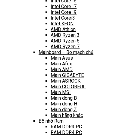
Intel Core I5
Intel Core I7
Intel Core I9
Intel Corei3
Intel XEON
AMD Athlon
AMD Ryzen 3
AMD Ryzen 5
AMD Ryzen 7
Mainboard – Bo mạch chủ
Main Asus
Main Afox
Main AMD
Main GIGABYTE
Main ASROCK
Main COLORFUL
Main MSI
Main dòng B
Main dòng H
Main dòng Z
Main hãng khác
Bộ nhớ Ram
RAM DDR3 PC
RAM DDR4 PC