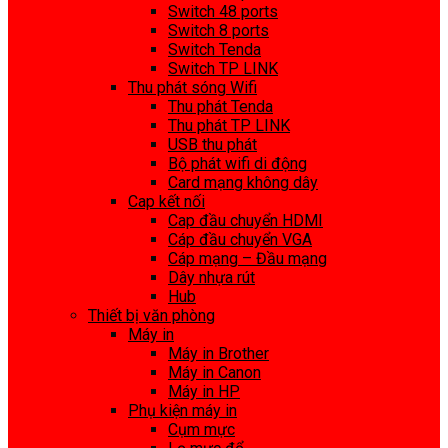
Switch 48 ports
Switch 8 ports
Switch Tenda
Switch TP LINK
Thu phát sóng Wifi
Thu phát Tenda
Thu phát TP LINK
USB thu phát
Bộ phát wifi di động
Card mạng không dây
Cap kết nối
Cap đầu chuyển HDMI
Cáp đầu chuyển VGA
Cáp mạng – Đầu mạng
Dây nhựa rút
Hub
Thiết bị văn phòng
Máy in
Máy in Brother
Máy in Canon
Máy in HP
Phụ kiện máy in
Cụm mực