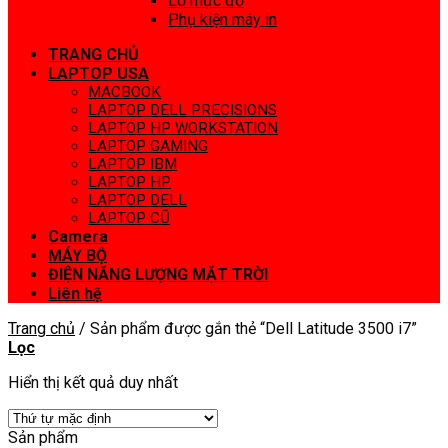
Lọ mực đổ
Phụ kiện máy in
TRANG CHỦ
LAPTOP USA
MACBOOK
LAPTOP DELL PRECISIONS
LAPTOP HP WORKSTATION
LAPTOP GAMING
LAPTOP IBM
LAPTOP HP
LAPTOP DELL
LAPTOP CŨ
Camera
MÁY BỘ
ĐIỆN NĂNG LƯỢNG MẶT TRỜI
Liên hệ
Trang chủ
/
Sản phẩm được gắn thẻ “Dell Latitude 3500 i7”
Lọc
Hiển thị kết quả duy nhất
Sản phẩm