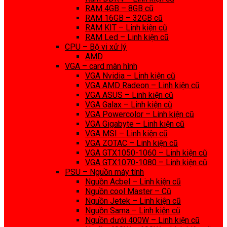
RAM 4GB – 8GB cũ
RAM 16GB – 32GB cũ
RAM KIT – Linh kiện cũ
RAM Led – Linh kiện cũ
CPU – Bộ vi xử lý
AMD
VGA – card màn hình
VGA Nvidia – Linh kiện cũ
VGA AMD Radeon – Linh kiện cũ
VGA ASUS – Linh kiện cũ
VGA Galax – Linh kiện cũ
VGA Powercolor – Linh kiện cũ
VGA Gigabyte – Linh kiện cũ
VGA MSI – Linh kiện cũ
VGA ZOTAC – Linh kiện cũ
VGA GTX1050-1060 – Linh kiện cũ
VGA GTX1070-1080 – Linh kiện cũ
PSU – Nguồn máy tính
Nguồn Acbel – Linh kiện cũ
Nguồn cool Master – Cũ
Nguồn Jetek – Linh kiện cũ
Nguồn Sama – Linh kiện cũ
Nguồn dưới 400W – Linh kiện cũ