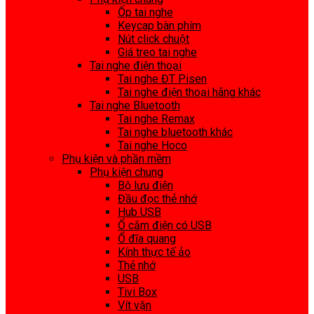
Ốp tai nghe
Keycap bàn phím
Nút click chuột
Giá treo tai nghe
Tai nghe điện thoại
Tai nghe ĐT Pisen
Tai nghe điện thoại hãng khác
Tai nghe Bluetooth
Tai nghe Remax
Tai nghe bluetooth khác
Tai nghe Hoco
Phụ kiện và phần mềm
Phụ kiện chung
Bộ lưu điện
Đầu đọc thẻ nhớ
Hub USB
Ổ cắm điện có USB
Ổ đĩa quang
Kính thực tế ảo
Thẻ nhớ
USB
Tivi Box
Vít vặn