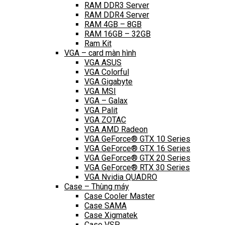
RAM DDR3 Server
RAM DDR4 Server
RAM 4GB – 8GB
RAM 16GB – 32GB
Ram Kit
VGA – card màn hình
VGA ASUS
VGA Colorful
VGA Gigabyte
VGA MSI
VGA – Galax
VGA Palit
VGA ZOTAC
VGA AMD Radeon
VGA GeForce® GTX 10 Series
VGA GeForce® GTX 16 Series
VGA GeForce® GTX 20 Series
VGA GeForce® RTX 30 Series
VGA Nvidia QUADRO
Case – Thùng máy
Case Cooler Master
Case SAMA
Case Xigmatek
Case VSP