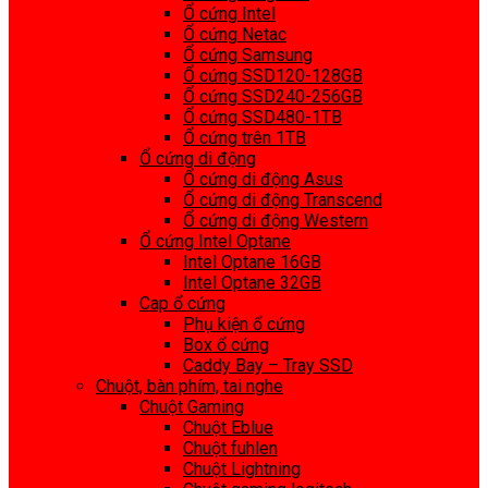
Ổ cứng Intel
Ổ cứng Netac
Ổ cứng Samsung
Ổ cứng SSD120-128GB
Ổ cứng SSD240-256GB
Ổ cứng SSD480-1TB
Ổ cứng trên 1TB
Ổ cứng di động
Ổ cứng di động Asus
Ổ cứng di động Transcend
Ổ cứng di động Western
Ổ cứng Intel Optane
Intel Optane 16GB
Intel Optane 32GB
Cap ổ cứng
Phụ kiện ổ cứng
Box ổ cứng
Caddy Bay – Tray SSD
Chuột, bàn phím, tai nghe
Chuột Gaming
Chuột Eblue
Chuột fuhlen
Chuột Lightning