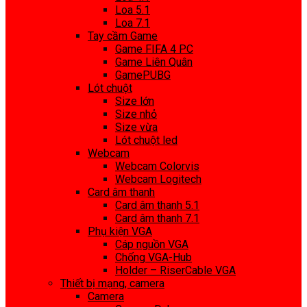
Loa 5.1
Loa 7.1
Tay cầm Game
Game FIFA 4 PC
Game Liên Quân
GamePUBG
Lót chuột
Size lớn
Size nhỏ
Size vừa
Lót chuột led
Webcam
Webcam Colorvis
Webcam Logitech
Card âm thanh
Card âm thanh 5.1
Card âm thanh 7.1
Phụ kiện VGA
Cáp nguồn VGA
Chống VGA-Hub
Holder – RiserCable VGA
Thiết bị mạng, camera
Camera