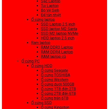
Sạc Laptop
Túi Laptop
Bộ Vệ Sinh
Đế tản nhiệt
Ổ cứng laptop
SSD Laptop 2.5 inch
SSD laptop M2 Santa
SSD M2 laptop NVMe
HDD laptop 2.5 inch
Ram laptop
RAM DDR3 Laptop
RAM DDR4 Laptop
RAM laptop cũ
Ổ cứng PC
Ổ cứng HDD
Ổ cứng Seagate
Ổ cứng TOSHIBA
Ổ cứng Western
Ổ cứng dưới 500GB
Ổ cứng 1TB đến 2TB
Ổ cứng 2TB đến 6TB
Ổ cứng trên 6TB
Ổ cứng SSD
Ổ cứng Kingston