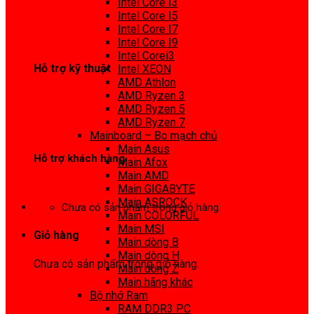
Intel Core I3
0972 413 307
Intel Core I5
Intel Core I7
Intel Core I9
Intel Corei3
Hỗ trợ kỹ thuật
Intel XEON
AMD Athlon
0974 816 737
AMD Ryzen 3
AMD Ryzen 5
AMD Ryzen 7
Mainboard – Bo mạch chủ
Main Asus
Hỗ trợ khách hàng
Main Afox
Main AMD
0983425737
Main GIGABYTE
Main ASROCK
Chưa có sản phẩm trong giỏ hàng.
Main COLORFUL
Main MSI
Giỏ hàng
Main dòng B
Main dòng H
Chưa có sản phẩm trong giỏ hàng.
Main dòng Z
Main hãng khác
Bộ nhớ Ram
RAM DDR3 PC