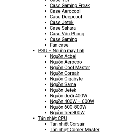
Case Gaming Freak
Case Aerocool
Case Deepcool
Case Jetek
Case Sahara
Case Văn Phòng
Case Gaming
Fan case
PSU – Nguồn máy tính
Nguồn Acbel
Nguồn Aerocoo
Nguồn Cool Master
Nguồn Corsair
Nguồn Gigabyte
Nguồn Sama
Nguồn Jetek
Nguồn dưới 400W
Nguồn 400W – 600W
Nguồn 600-800W
Nguồn trên800W
Tản nhiệt CPU
Tản nhiệt Corsair
Tản nhiệt Cooler Master