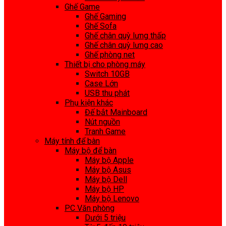
Ghế Game
Ghế Gaming
Ghế Sofa
Ghế chân quỳ lưng thấp
Ghế chân quỳ lưng cao
Ghế phòng net
Thiết bị cho phòng máy
Switch 10GB
Case Lớn
USB thu phát
Phụ kiện khác
Đế bắt Mainboard
Nút nguồn
Tranh Game
Máy tính để bàn
Máy bộ để bàn
Máy bộ Apple
Máy bộ Asus
Máy bộ Dell
Máy bộ HP
Máy bộ Lenovo
PC Văn phòng
Dưới 5 triệu