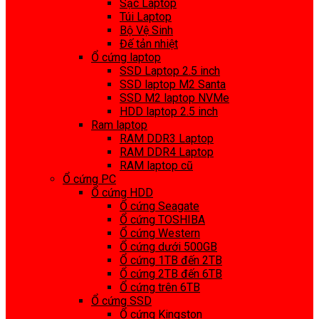
Sạc Laptop
Túi Laptop
Bộ Vệ Sinh
Đế tản nhiệt
Ổ cứng laptop
SSD Laptop 2.5 inch
SSD laptop M2 Santa
SSD M2 laptop NVMe
HDD laptop 2.5 inch
Ram laptop
RAM DDR3 Laptop
RAM DDR4 Laptop
RAM laptop cũ
Ổ cứng PC
Ổ cứng HDD
Ổ cứng Seagate
Ổ cứng TOSHIBA
Ổ cứng Western
Ổ cứng dưới 500GB
Ổ cứng 1TB đến 2TB
Ổ cứng 2TB đến 6TB
Ổ cứng trên 6TB
Ổ cứng SSD
Ổ cứng Kingston