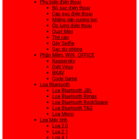
Phụ kiện điện thoại
Bộ sạc điện thoại
Cap sạc điện thoại
Miếng dán cường lực
Ốp lưng điện thoại
Quạt Mini
Thẻ cào
Gậy Selfie
Sạc dự phòng
Phần Mềm, WIN , OFFICE
Kaspersky
Diệt Virus
BKAV
Code Game
Loa Bluetooth
Loa Bluetooth JBL
Loa Bluetooth Rimax
Loa Bluetooth RockSpace
Loa Bluetooth T&G
Loa Micro
Loa Máy tính
Loa 2.0
Loa 2.1
Loa 4.1