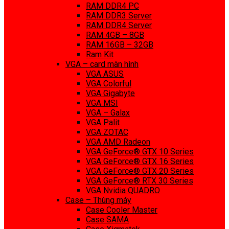
RAM DDR4 PC
RAM DDR3 Server
RAM DDR4 Server
RAM 4GB – 8GB
RAM 16GB – 32GB
Ram Kit
VGA – card màn hình
VGA ASUS
VGA Colorful
VGA Gigabyte
VGA MSI
VGA – Galax
VGA Palit
VGA ZOTAC
VGA AMD Radeon
VGA GeForce® GTX 10 Series
VGA GeForce® GTX 16 Series
VGA GeForce® GTX 20 Series
VGA GeForce® RTX 30 Series
VGA Nvidia QUADRO
Case – Thùng máy
Case Cooler Master
Case SAMA