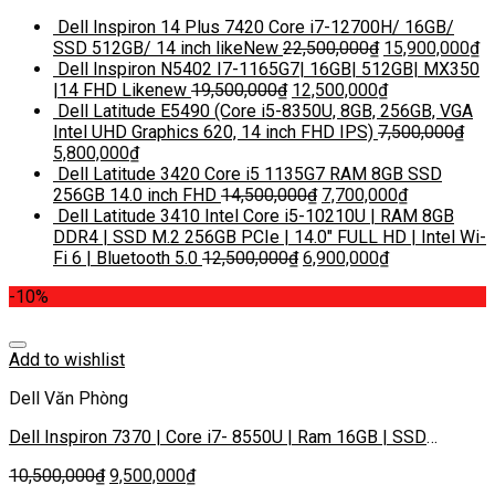
Dell Inspiron 14 Plus 7420 Core i7-12700H/ 16GB/
SSD 512GB/ 14 inch likeNew
22,500,000
₫
15,900,000
₫
Dell Inspiron N5402 I7-1165G7| 16GB| 512GB| MX350
|14 FHD Likenew
19,500,000
₫
12,500,000
₫
Dell Latitude E5490 (Core i5-8350U, 8GB, 256GB, VGA
Intel UHD Graphics 620, 14 inch FHD IPS)
7,500,000
₫
5,800,000
₫
Dell Latitude 3420 Core i5 1135G7 RAM 8GB SSD
256GB 14.0 inch FHD
14,500,000
₫
7,700,000
₫
Dell Latitude 3410 Intel Core i5-10210U | RAM 8GB
DDR4 | SSD M.2 256GB PCIe | 14.0″ FULL HD | Intel Wi-
Fi 6 | Bluetooth 5.0
12,500,000
₫
6,900,000
₫
-10%
Add to wishlist
Dell Văn Phòng
Dell Inspiron 7370 | Core i7- 8550U | Ram 16GB | SSD
256GB| Màn 14 inch FHD IPS
10,500,000
₫
9,500,000
₫