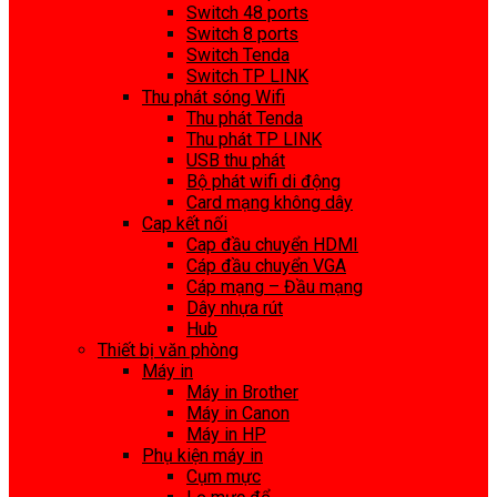
Switch 48 ports
Switch 8 ports
Switch Tenda
Switch TP LINK
Thu phát sóng Wifi
Thu phát Tenda
Thu phát TP LINK
USB thu phát
Bộ phát wifi di động
Card mạng không dây
Cap kết nối
Cap đầu chuyển HDMI
Cáp đầu chuyển VGA
Cáp mạng – Đầu mạng
Dây nhựa rút
Hub
Thiết bị văn phòng
Máy in
Máy in Brother
Máy in Canon
Máy in HP
Phụ kiện máy in
Cụm mực