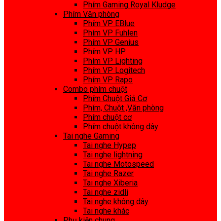
Phím Gaming Royal Kludge
Phím Văn phòng
Phím VP EBlue
Phím VP Fuhlen
Phím VP Genius
Phím VP HP
Phím VP Lighting
Phím VP Logitech
Phím VP Rapo
Combo phím chuột
Phím Chuột Giả Cơ
Phím, Chuột ,Văn phòng
Phím chuột cơ
Phím chuột không dây
Tai nghe Gaming
Tai nghe Hypep
Tai nghe lightning
Tai nghe Motospeed
Tai nghe Razer
Tai nghe Xiberia
Tai nghe zidli
Tai nghe không dây
Tai nghe khác
Phụ kiện chung