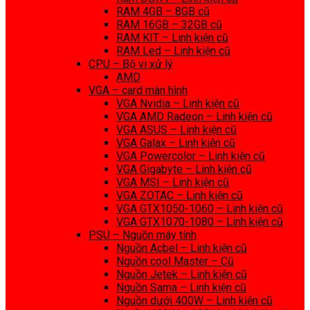
RAM 4GB – 8GB cũ
RAM 16GB – 32GB cũ
RAM KIT – Linh kiện cũ
RAM Led – Linh kiện cũ
CPU – Bộ vi xử lý
AMD
VGA – card màn hình
VGA Nvidia – Linh kiện cũ
VGA AMD Radeon – Linh kiện cũ
VGA ASUS – Linh kiện cũ
VGA Galax – Linh kiện cũ
VGA Powercolor – Linh kiện cũ
VGA Gigabyte – Linh kiện cũ
VGA MSI – Linh kiện cũ
VGA ZOTAC – Linh kiện cũ
VGA GTX1050-1060 – Linh kiện cũ
VGA GTX1070-1080 – Linh kiện cũ
PSU – Nguồn máy tính
Nguồn Acbel – Linh kiện cũ
Nguồn cool Master – Cũ
Nguồn Jetek – Linh kiện cũ
Nguồn Sama – Linh kiện cũ
Nguồn dưới 400W – Linh kiện cũ