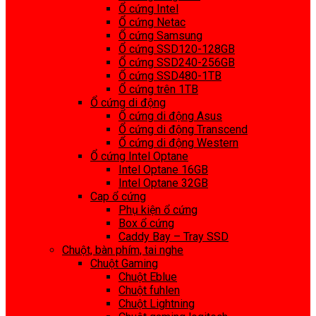
Ổ cứng Intel
Ổ cứng Netac
Ổ cứng Samsung
Ổ cứng SSD120-128GB
Ổ cứng SSD240-256GB
Ổ cứng SSD480-1TB
Ổ cứng trên 1TB
Ổ cứng di động
Ổ cứng di động Asus
Ổ cứng di động Transcend
Ổ cứng di động Western
Ổ cứng Intel Optane
Intel Optane 16GB
Intel Optane 32GB
Cap ổ cứng
Phụ kiện ổ cứng
Box ổ cứng
Caddy Bay – Tray SSD
Chuột, bàn phím, tai nghe
Chuột Gaming
Chuột Eblue
Chuột fuhlen
Chuột Lightning