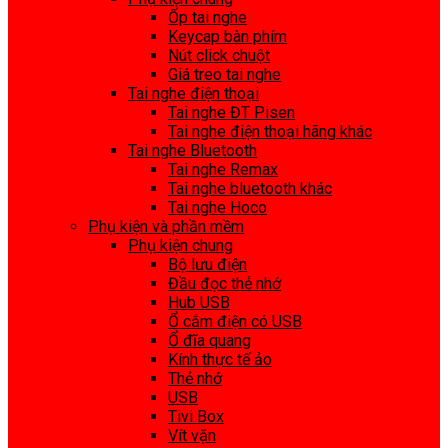
Ốp tai nghe
Keycap bàn phím
Nút click chuột
Giá treo tai nghe
Tai nghe điện thoại
Tai nghe ĐT Pisen
Tai nghe điện thoại hãng khác
Tai nghe Bluetooth
Tai nghe Remax
Tai nghe bluetooth khác
Tai nghe Hoco
Phụ kiện và phần mềm
Phụ kiện chung
Bộ lưu điện
Đầu đọc thẻ nhớ
Hub USB
Ổ cắm điện có USB
Ổ đĩa quang
Kính thực tế ảo
Thẻ nhớ
USB
Tivi Box
Vít vặn