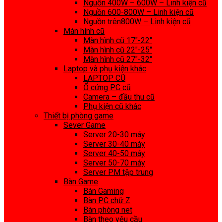
Nguồn 400W – 600W – Linh kiện cũ
Nguồn 600-800W – Linh kiện cũ
Nguồn trên800W – Linh kiện cũ
Màn hình cũ
Màn hình cũ 17″-22″
Màn hình cũ 22″-25″
Màn hình cũ 27″-32″
Laptop và phụ kiện khác
LAPTOP CŨ
Ổ cứng PC cũ
Camera – đầu thu cũ
Phụ kiện cũ khác
Thiết bị phòng game
Sever Game
Server 20-30 máy
Server 30-40 máy
Server 40-50 máy
Server 50-70 máy
Server PM tập trung
Bàn Game
Bàn Gaming
Bàn PC chữ Z
Bàn phòng net
Bàn theo yêu cầu