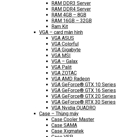
RAM DDR3 Server
RAM DDR4 Server
RAM 4GB – 8GB
RAM 16GB – 32GB
Ram Kit
VGA – card màn hình
VGA ASUS
VGA Colorful
VGA Gigabyte
VGA MSI
VGA – Galax
VGA Palit
VGA ZOTAC
VGA AMD Radeon
VGA GeForce® GTX 10 Series
VGA GeForce® GTX 16 Series
VGA GeForce® GTX 20 Series
VGA GeForce® RTX 30 Series
VGA Nvidia QUADRO
Case – Thùng máy
Case Cooler Master
Case SAMA
Case Xigmatek
Case VSP