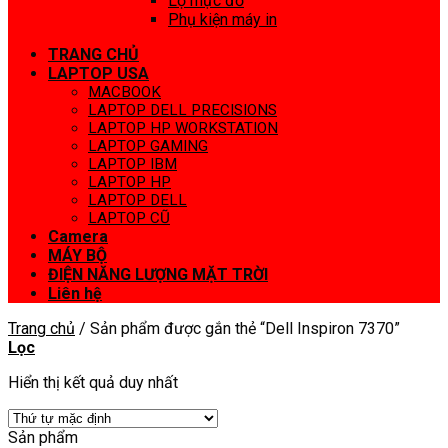
Lọ mực đổ
Phụ kiện máy in
TRANG CHỦ
LAPTOP USA
MACBOOK
LAPTOP DELL PRECISIONS
LAPTOP HP WORKSTATION
LAPTOP GAMING
LAPTOP IBM
LAPTOP HP
LAPTOP DELL
LAPTOP CŨ
Camera
MÁY BỘ
ĐIỆN NĂNG LƯỢNG MẶT TRỜI
Liên hệ
Trang chủ
/
Sản phẩm được gắn thẻ “Dell Inspiron 7370”
Lọc
Hiển thị kết quả duy nhất
Sản phẩm