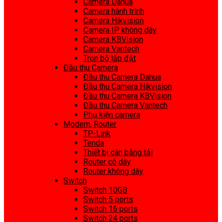
Camera Dahua
Camera hành trình
Camera Hikvision
Camera IP không dây
Camera KBVision
Camera Vantech
Trọn bộ lắp đặt
Đầu thu Camera
Đầu thu Camera Dahua
Đầu thu Camera Hikvision
Đầu thu Camera KBVision
Đầu thu Camera Vantech
Phụ kiện camera
Modem, Router
TP-Link
Tenda
Thiết bị cân bằng tải
Router có dây
Router không dây
Switch
Switch 10GB
Switch 5 ports
Switch 16 ports
Switch 24 ports