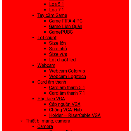
Loa 5.1
Loa 7.1
Tay cầm Game
Game FIFA 4 PC
Game Liên Quân
GamePUBG
Lót chuột
Size lớn
Size nhỏ
Size vừa
Lót chuột led
Webcam
Webcam Colorvis
Webcam Logitech
Card âm thanh
Card âm thanh 5.1
Card âm thanh 7.1
Phụ kiện VGA
Cáp nguồn VGA
Chống VGA-Hub
Holder – RiserCable VGA
Thiết bị mạng, camera
Camera