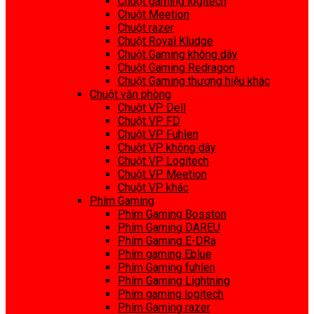
Chuột gaming logitech
Chuột Meetion
Chuột razer
Chuột Royal Kludge
Chuột Gaming không dây
Chuột Gaming Redragon
Chuột Gaming thương hiệu khác
Chuột văn phòng
Chuột VP Dell
Chuột VP FD
Chuột VP Fuhlen
Chuột VP không dây
Chuột VP Logitech
Chuột VP Meetion
Chuột VP khác
Phím Gaming
Phím Gaming Bosston
Phím Gaming DAREU
Phím Gaming E-DRa
Phím gaming Eblue
Phím Gaming fuhlen
Phím Gaming Lightning
Phím gaming logitech
Phím Gaming razer