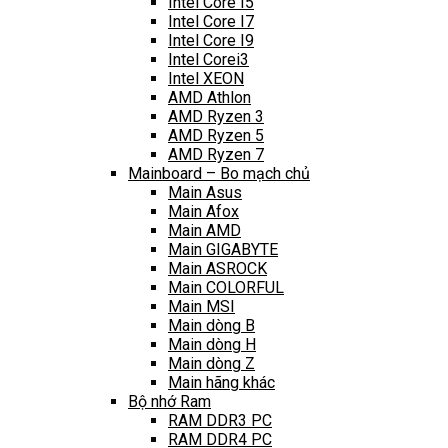
Intel Core I5
Intel Core I7
Intel Core I9
Intel Corei3
Intel XEON
AMD Athlon
AMD Ryzen 3
AMD Ryzen 5
AMD Ryzen 7
Mainboard – Bo mạch chủ
Main Asus
Main Afox
Main AMD
Main GIGABYTE
Main ASROCK
Main COLORFUL
Main MSI
Main dòng B
Main dòng H
Main dòng Z
Main hãng khác
Bộ nhớ Ram
RAM DDR3 PC
RAM DDR4 PC