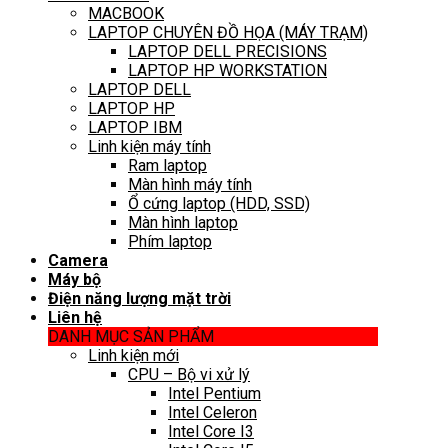
MACBOOK
LAPTOP CHUYÊN ĐỒ HỌA (MÁY TRẠM)
LAPTOP DELL PRECISIONS
LAPTOP HP WORKSTATION
LAPTOP DELL
LAPTOP HP
LAPTOP IBM
Linh kiện máy tính
Ram laptop
Màn hình máy tính
Ổ cứng laptop (HDD, SSD)
Màn hình laptop
Phím laptop
Camera
Máy bộ
Điện năng lượng mặt trời
Liên hệ
DANH MỤC SẢN PHẨM
Linh kiện mới
CPU – Bộ vi xử lý
Intel Pentium
Intel Celeron
Intel Core I3