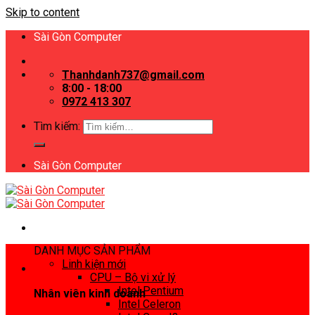
Skip to content
Sài Gòn Computer
Thanhdanh737@gmail.com
8:00 - 18:00
0972 413 307
Tìm kiếm:
Sài Gòn Computer
DANH MỤC SẢN PHẨM
Linh kiện mới
CPU – Bộ vi xử lý
Intel Pentium
Nhân viên kinh doanh
Intel Celeron