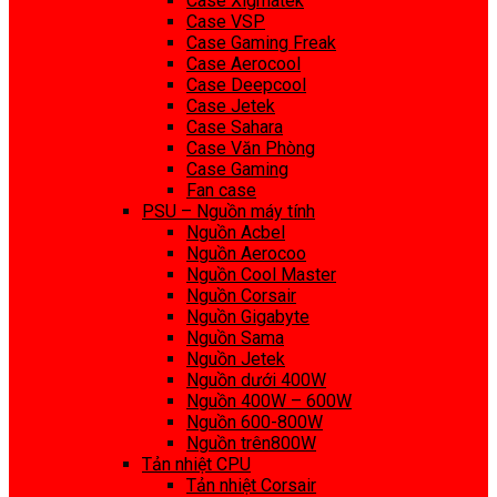
Case Xigmatek
Case VSP
Case Gaming Freak
Case Aerocool
Case Deepcool
Case Jetek
Case Sahara
Case Văn Phòng
Case Gaming
Fan case
PSU – Nguồn máy tính
Nguồn Acbel
Nguồn Aerocoo
Nguồn Cool Master
Nguồn Corsair
Nguồn Gigabyte
Nguồn Sama
Nguồn Jetek
Nguồn dưới 400W
Nguồn 400W – 600W
Nguồn 600-800W
Nguồn trên800W
Tản nhiệt CPU
Tản nhiệt Corsair