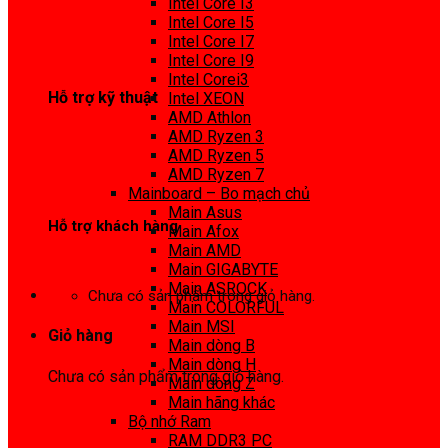
Intel Core I3
0972 413 307
Intel Core I5
Intel Core I7
Intel Core I9
Intel Corei3
Hỗ trợ kỹ thuật
Intel XEON
AMD Athlon
0974 816 737
AMD Ryzen 3
AMD Ryzen 5
AMD Ryzen 7
Mainboard – Bo mạch chủ
Main Asus
Hỗ trợ khách hàng
Main Afox
Main AMD
0983425737
Main GIGABYTE
Main ASROCK
Chưa có sản phẩm trong giỏ hàng.
Main COLORFUL
Main MSI
Giỏ hàng
Main dòng B
Main dòng H
Chưa có sản phẩm trong giỏ hàng.
Main dòng Z
Main hãng khác
Bộ nhớ Ram
RAM DDR3 PC