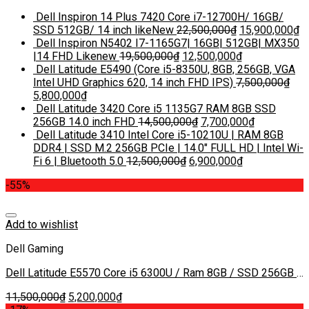
Dell Inspiron 14 Plus 7420 Core i7-12700H/ 16GB/
SSD 512GB/ 14 inch likeNew
22,500,000
₫
15,900,000
₫
Dell Inspiron N5402 I7-1165G7| 16GB| 512GB| MX350
|14 FHD Likenew
19,500,000
₫
12,500,000
₫
Dell Latitude E5490 (Core i5-8350U, 8GB, 256GB, VGA
Intel UHD Graphics 620, 14 inch FHD IPS)
7,500,000
₫
5,800,000
₫
Dell Latitude 3420 Core i5 1135G7 RAM 8GB SSD
256GB 14.0 inch FHD
14,500,000
₫
7,700,000
₫
Dell Latitude 3410 Intel Core i5-10210U | RAM 8GB
DDR4 | SSD M.2 256GB PCIe | 14.0″ FULL HD | Intel Wi-
Fi 6 | Bluetooth 5.0
12,500,000
₫
6,900,000
₫
-55%
Add to wishlist
Dell Gaming
Dell Latitude E5570 Core i5 6300U / Ram 8GB / SSD 256GB /
15.6 icnh
11,500,000
₫
5,200,000
₫