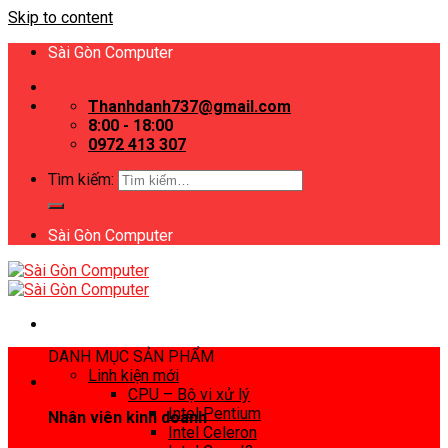
Skip to content
Sài Gòn Computer
Thanhdanh737@gmail.com
8:00 - 18:00
0972 413 307
Tìm kiếm:
Sài Gòn Computer
DANH MỤC SẢN PHẨM
Linh kiện mới
CPU – Bộ vi xử lý
Intel Pentium
Nhân viên kinh doanh
Intel Celeron