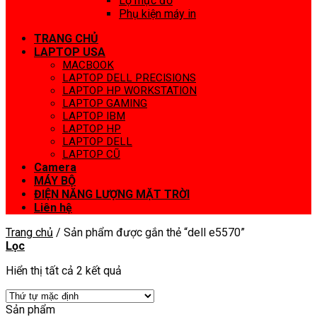
Lọ mực đổ
Phụ kiện máy in
TRANG CHỦ
LAPTOP USA
MACBOOK
LAPTOP DELL PRECISIONS
LAPTOP HP WORKSTATION
LAPTOP GAMING
LAPTOP IBM
LAPTOP HP
LAPTOP DELL
LAPTOP CŨ
Camera
MÁY BỘ
ĐIỆN NĂNG LƯỢNG MẶT TRỜI
Liên hệ
Trang chủ
/
Sản phẩm được gắn thẻ “dell e5570”
Lọc
Hiển thị tất cả 2 kết quả
Sản phẩm