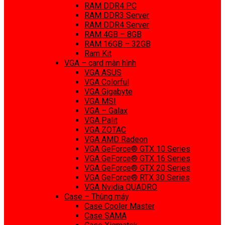
RAM DDR4 PC
RAM DDR3 Server
RAM DDR4 Server
RAM 4GB – 8GB
RAM 16GB – 32GB
Ram Kit
VGA – card màn hình
VGA ASUS
VGA Colorful
VGA Gigabyte
VGA MSI
VGA – Galax
VGA Palit
VGA ZOTAC
VGA AMD Radeon
VGA GeForce® GTX 10 Series
VGA GeForce® GTX 16 Series
VGA GeForce® GTX 20 Series
VGA GeForce® RTX 30 Series
VGA Nvidia QUADRO
Case – Thùng máy
Case Cooler Master
Case SAMA