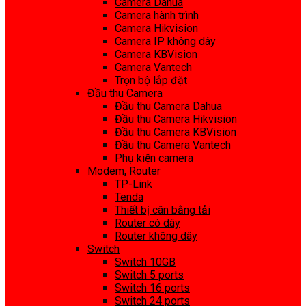
Camera Dahua
Camera hành trình
Camera Hikvision
Camera IP không dây
Camera KBVision
Camera Vantech
Trọn bộ lắp đặt
Đầu thu Camera
Đầu thu Camera Dahua
Đầu thu Camera Hikvision
Đầu thu Camera KBVision
Đầu thu Camera Vantech
Phụ kiện camera
Modem, Router
TP-Link
Tenda
Thiết bị cân bằng tải
Router có dây
Router không dây
Switch
Switch 10GB
Switch 5 ports
Switch 16 ports
Switch 24 ports