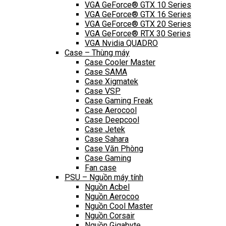
VGA GeForce® GTX 10 Series
VGA GeForce® GTX 16 Series
VGA GeForce® GTX 20 Series
VGA GeForce® RTX 30 Series
VGA Nvidia QUADRO
Case – Thùng máy
Case Cooler Master
Case SAMA
Case Xigmatek
Case VSP
Case Gaming Freak
Case Aerocool
Case Deepcool
Case Jetek
Case Sahara
Case Văn Phòng
Case Gaming
Fan case
PSU – Nguồn máy tính
Nguồn Acbel
Nguồn Aerocoo
Nguồn Cool Master
Nguồn Corsair
Nguồn Gigabyte