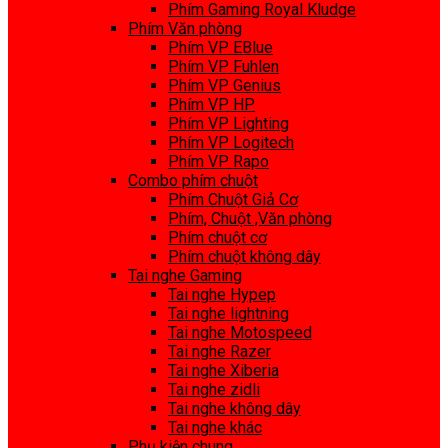
Phím Gaming Royal Kludge
Phím Văn phòng
Phím VP EBlue
Phím VP Fuhlen
Phím VP Genius
Phím VP HP
Phím VP Lighting
Phím VP Logitech
Phím VP Rapo
Combo phím chuột
Phím Chuột Giả Cơ
Phím, Chuột ,Văn phòng
Phím chuột cơ
Phím chuột không dây
Tai nghe Gaming
Tai nghe Hypep
Tai nghe lightning
Tai nghe Motospeed
Tai nghe Razer
Tai nghe Xiberia
Tai nghe zidli
Tai nghe không dây
Tai nghe khác
Phụ kiện chung