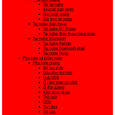
Ốp tai nghe
Keycap bàn phím
Nút click chuột
Giá treo tai nghe
Tai nghe điện thoại
Tai nghe ĐT Pisen
Tai nghe điện thoại hãng khác
Tai nghe Bluetooth
Tai nghe Remax
Tai nghe bluetooth khác
Tai nghe Hoco
Phụ kiện và phần mềm
Phụ kiện chung
Bộ lưu điện
Đầu đọc thẻ nhớ
Hub USB
Ổ cắm điện có USB
Ổ đĩa quang
Kính thực tế ảo
Thẻ nhớ
USB
Tivi Box
Vít vặn