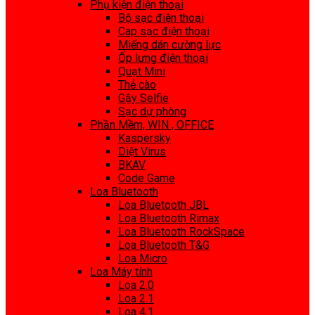
Phụ kiện điện thoại
Bộ sạc điện thoại
Cap sạc điện thoại
Miếng dán cường lực
Ốp lưng điện thoại
Quạt Mini
Thẻ cào
Gậy Selfie
Sạc dự phòng
Phần Mềm, WIN , OFFICE
Kaspersky
Diệt Virus
BKAV
Code Game
Loa Bluetooth
Loa Bluetooth JBL
Loa Bluetooth Rimax
Loa Bluetooth RockSpace
Loa Bluetooth T&G
Loa Micro
Loa Máy tính
Loa 2.0
Loa 2.1
Loa 4.1