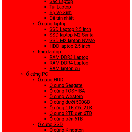
Sạc Laptop
Túi Laptop
Bộ Vệ Sinh
Đế tản nhiệt
Ổ cứng laptop
SSD Laptop 2.5 inch
SSD laptop M2 Santa
SSD M2 laptop NVMe
HDD laptop 2.5 inch
Ram laptop
RAM DDR3 Laptop
RAM DDR4 Laptop
RAM laptop cũ
Ổ cứng PC
Ổ cứng HDD
Ổ cứng Seagate
Ổ cứng TOSHIBA
Ổ cứng Western
Ổ cứng dưới 500GB
Ổ cứng 1TB đến 2TB
Ổ cứng 2TB đến 6TB
Ổ cứng trên 6TB
Ổ cứng SSD
Ổ cứng Kingston