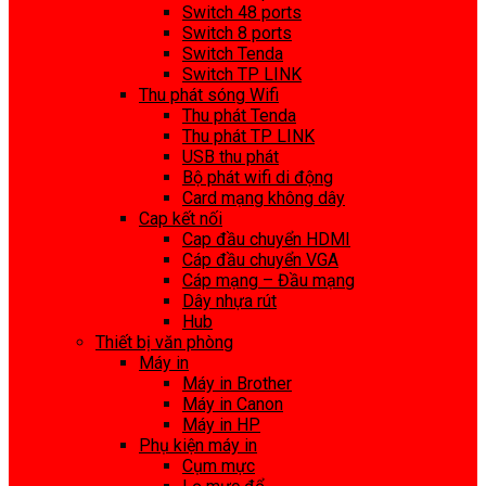
Switch 48 ports
Switch 8 ports
Switch Tenda
Switch TP LINK
Thu phát sóng Wifi
Thu phát Tenda
Thu phát TP LINK
USB thu phát
Bộ phát wifi di động
Card mạng không dây
Cap kết nối
Cap đầu chuyển HDMI
Cáp đầu chuyển VGA
Cáp mạng – Đầu mạng
Dây nhựa rút
Hub
Thiết bị văn phòng
Máy in
Máy in Brother
Máy in Canon
Máy in HP
Phụ kiện máy in
Cụm mực