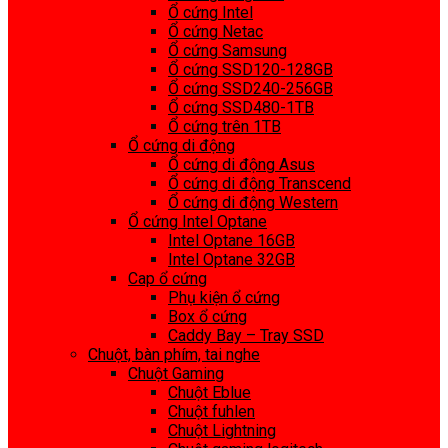
Ổ cứng Intel
Ổ cứng Netac
Ổ cứng Samsung
Ổ cứng SSD120-128GB
Ổ cứng SSD240-256GB
Ổ cứng SSD480-1TB
Ổ cứng trên 1TB
Ổ cứng di động
Ổ cứng di động Asus
Ổ cứng di động Transcend
Ổ cứng di động Western
Ổ cứng Intel Optane
Intel Optane 16GB
Intel Optane 32GB
Cap ổ cứng
Phụ kiện ổ cứng
Box ổ cứng
Caddy Bay – Tray SSD
Chuột, bàn phím, tai nghe
Chuột Gaming
Chuột Eblue
Chuột fuhlen
Chuột Lightning