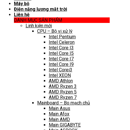
Máy bộ
Điện năng lượng mặt trời
Liên hệ
DANH MỤC SẢN PHẨM
Linh kiện mới
CPU – Bộ vi xử lý
Intel Pentium
Intel Celeron
Intel Core I3
Intel Core I5
Intel Core I7
Intel Core I9
Intel Corei3
Intel XEON
AMD Athlon
AMD Ryzen 3
AMD Ryzen 5
AMD Ryzen 7
Mainboard – Bo mạch chủ
Main Asus
Main Afox
Main AMD
Main GIGABYTE