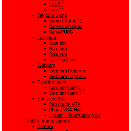
Loa 5.1
Loa 7.1
Tay cầm Game
Game FIFA 4 PC
Game Liên Quân
GamePUBG
Lót chuột
Size lớn
Size nhỏ
Size vừa
Lót chuột led
Webcam
Webcam Colorvis
Webcam Logitech
Card âm thanh
Card âm thanh 5.1
Card âm thanh 7.1
Phụ kiện VGA
Cáp nguồn VGA
Chống VGA-Hub
Holder – RiserCable VGA
Thiết bị mạng, camera
Camera