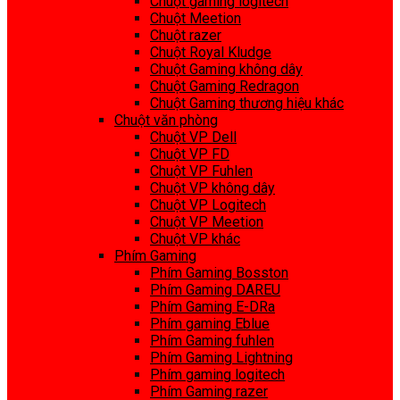
Chuột gaming logitech
Chuột Meetion
Chuột razer
Chuột Royal Kludge
Chuột Gaming không dây
Chuột Gaming Redragon
Chuột Gaming thương hiệu khác
Chuột văn phòng
Chuột VP Dell
Chuột VP FD
Chuột VP Fuhlen
Chuột VP không dây
Chuột VP Logitech
Chuột VP Meetion
Chuột VP khác
Phím Gaming
Phím Gaming Bosston
Phím Gaming DAREU
Phím Gaming E-DRa
Phím gaming Eblue
Phím Gaming fuhlen
Phím Gaming Lightning
Phím gaming logitech
Phím Gaming razer