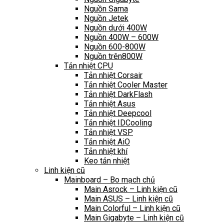
Nguồn Sama
Nguồn Jetek
Nguồn dưới 400W
Nguồn 400W – 600W
Nguồn 600-800W
Nguồn trên800W
Tản nhiệt CPU
Tản nhiệt Corsair
Tản nhiệt Cooler Master
Tản nhiệt DarkFlash
Tản nhiệt Asus
Tản nhiệt Deepcool
Tản nhiệt IDCooling
Tản nhiệt VSP
Tản nhiệt AiO
Tản nhiệt khí
Keo tản nhiệt
Linh kiện cũ
Mainboard – Bo mạch chủ
Main Asrock – Linh kiện cũ
Main ASUS – Linh kiện cũ
Main Colorful – Linh kiện cũ
Main Gigabyte – Linh kiện cũ