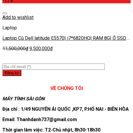
-17%
Add to wishlist
Laptop
Laptop Cũ Dell latitude E5570| i7*6820HQ| RAM 8G| Ổ SSD
256G| AMD Radeon R7 M370| MÀN 15.6 FULL HD
11,500,000
₫
9,500,000
₫
VỀ CHÚNG TÔI
MÁY TÍNH SÀI GÒN
Địa chỉ : 1/49 NGUYỄN ÁI QUỐC ,KP7, P.HỐ NAI - BIÊN HÒA
Email: Thanhdanh737@gmail.com
Thời gian làm việc: T2-Chủ nhật, 8h30-18h30