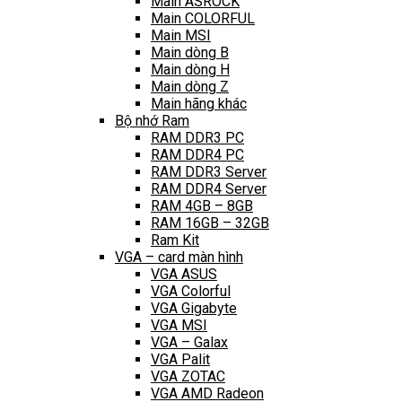
Main ASROCK
Main COLORFUL
Main MSI
Main dòng B
Main dòng H
Main dòng Z
Main hãng khác
Bộ nhớ Ram
RAM DDR3 PC
RAM DDR4 PC
RAM DDR3 Server
RAM DDR4 Server
RAM 4GB – 8GB
RAM 16GB – 32GB
Ram Kit
VGA – card màn hình
VGA ASUS
VGA Colorful
VGA Gigabyte
VGA MSI
VGA – Galax
VGA Palit
VGA ZOTAC
VGA AMD Radeon