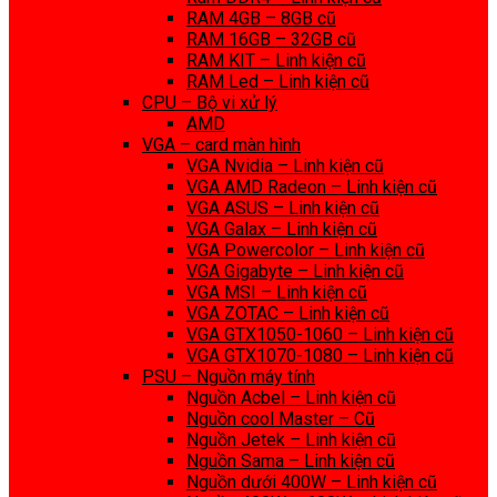
RAM 4GB – 8GB cũ
RAM 16GB – 32GB cũ
RAM KIT – Linh kiện cũ
RAM Led – Linh kiện cũ
CPU – Bộ vi xử lý
AMD
VGA – card màn hình
VGA Nvidia – Linh kiện cũ
VGA AMD Radeon – Linh kiện cũ
VGA ASUS – Linh kiện cũ
VGA Galax – Linh kiện cũ
VGA Powercolor – Linh kiện cũ
VGA Gigabyte – Linh kiện cũ
VGA MSI – Linh kiện cũ
VGA ZOTAC – Linh kiện cũ
VGA GTX1050-1060 – Linh kiện cũ
VGA GTX1070-1080 – Linh kiện cũ
PSU – Nguồn máy tính
Nguồn Acbel – Linh kiện cũ
Nguồn cool Master – Cũ
Nguồn Jetek – Linh kiện cũ
Nguồn Sama – Linh kiện cũ
Nguồn dưới 400W – Linh kiện cũ