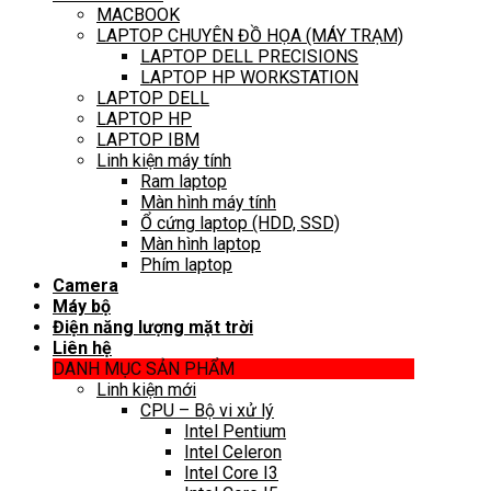
MACBOOK
LAPTOP CHUYÊN ĐỒ HỌA (MÁY TRẠM)
LAPTOP DELL PRECISIONS
LAPTOP HP WORKSTATION
LAPTOP DELL
LAPTOP HP
LAPTOP IBM
Linh kiện máy tính
Ram laptop
Màn hình máy tính
Ổ cứng laptop (HDD, SSD)
Màn hình laptop
Phím laptop
Camera
Máy bộ
Điện năng lượng mặt trời
Liên hệ
DANH MỤC SẢN PHẨM
Linh kiện mới
CPU – Bộ vi xử lý
Intel Pentium
Intel Celeron
Intel Core I3