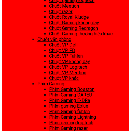
Chuột gaming logitech
Chuột Meetion
Chuột razer
Chuột Royal Kludge
Chuột Gaming không dây
Chuột Gaming Redragon
Chuột Gaming thương hiệu khác
Chuột văn phòng
Chuột VP Dell
Chuột VP FD
Chuột VP Fuhlen
Chuột VP không dây
Chuột VP Logitech
Chuột VP Meetion
Chuột VP khác
Phím Gaming
Phím Gaming Bosston
Phím Gaming DAREU
Phím Gaming E-DRa
Phím gaming Eblue
Phím Gaming fuhlen
Phím Gaming Lightning
Phím gaming logitech
Phím Gaming razer