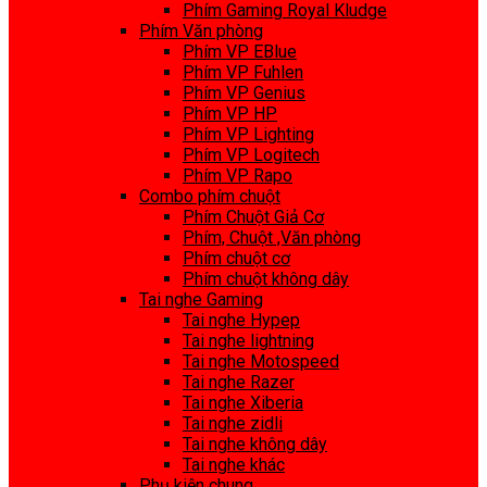
Phím Gaming Royal Kludge
Phím Văn phòng
Phím VP EBlue
Phím VP Fuhlen
Phím VP Genius
Phím VP HP
Phím VP Lighting
Phím VP Logitech
Phím VP Rapo
Combo phím chuột
Phím Chuột Giả Cơ
Phím, Chuột ,Văn phòng
Phím chuột cơ
Phím chuột không dây
Tai nghe Gaming
Tai nghe Hypep
Tai nghe lightning
Tai nghe Motospeed
Tai nghe Razer
Tai nghe Xiberia
Tai nghe zidli
Tai nghe không dây
Tai nghe khác
Phụ kiện chung