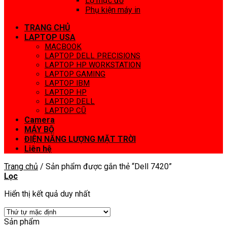
Lọ mực đổ
Phụ kiện máy in
TRANG CHỦ
LAPTOP USA
MACBOOK
LAPTOP DELL PRECISIONS
LAPTOP HP WORKSTATION
LAPTOP GAMING
LAPTOP IBM
LAPTOP HP
LAPTOP DELL
LAPTOP CŨ
Camera
MÁY BỘ
ĐIỆN NĂNG LƯỢNG MẶT TRỜI
Liên hệ
Trang chủ
/
Sản phẩm được gắn thẻ “Dell 7420”
Lọc
Hiển thị kết quả duy nhất
Sản phẩm