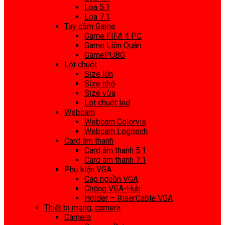
Loa 5.1
Loa 7.1
Tay cầm Game
Game FIFA 4 PC
Game Liên Quân
GamePUBG
Lót chuột
Size lớn
Size nhỏ
Size vừa
Lót chuột led
Webcam
Webcam Colorvis
Webcam Logitech
Card âm thanh
Card âm thanh 5.1
Card âm thanh 7.1
Phụ kiện VGA
Cáp nguồn VGA
Chống VGA-Hub
Holder – RiserCable VGA
Thiết bị mạng, camera
Camera