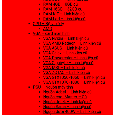
RAM 4GB – 8GB cũ
RAM 16GB – 32GB cũ
RAM KIT – Linh kiện cũ
RAM Led – Linh kiện cũ
CPU – Bộ vi xử lý
AMD
VGA – card màn hình
VGA Nvidia – Linh kiện cũ
VGA AMD Radeon – Linh kiện cũ
VGA ASUS – Linh kiện cũ
VGA Galax – Linh kiện cũ
VGA Powercolor – Linh kiện cũ
VGA Gigabyte – Linh kiện cũ
VGA MSI – Linh kiện cũ
VGA ZOTAC – Linh kiện cũ
VGA GTX1050-1060 – Linh kiện cũ
VGA GTX1070-1080 – Linh kiện cũ
PSU – Nguồn máy tính
Nguồn Acbel – Linh kiện cũ
Nguồn cool Master – Cũ
Nguồn Jetek – Linh kiện cũ
Nguồn Sama – Linh kiện cũ
Nguồn dưới 400W – Linh kiện cũ