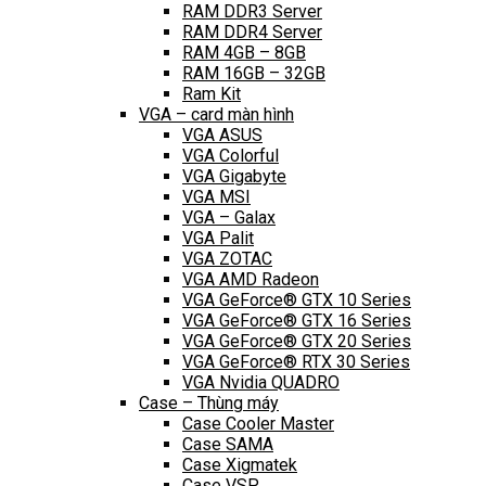
RAM DDR3 Server
RAM DDR4 Server
RAM 4GB – 8GB
RAM 16GB – 32GB
Ram Kit
VGA – card màn hình
VGA ASUS
VGA Colorful
VGA Gigabyte
VGA MSI
VGA – Galax
VGA Palit
VGA ZOTAC
VGA AMD Radeon
VGA GeForce® GTX 10 Series
VGA GeForce® GTX 16 Series
VGA GeForce® GTX 20 Series
VGA GeForce® RTX 30 Series
VGA Nvidia QUADRO
Case – Thùng máy
Case Cooler Master
Case SAMA
Case Xigmatek
Case VSP