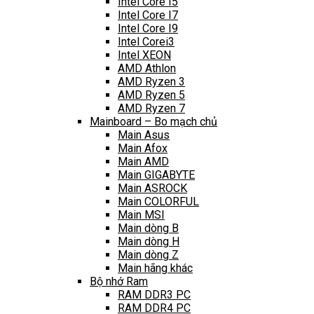
Intel Core I5
Intel Core I7
Intel Core I9
Intel Corei3
Intel XEON
AMD Athlon
AMD Ryzen 3
AMD Ryzen 5
AMD Ryzen 7
Mainboard – Bo mạch chủ
Main Asus
Main Afox
Main AMD
Main GIGABYTE
Main ASROCK
Main COLORFUL
Main MSI
Main dòng B
Main dòng H
Main dòng Z
Main hãng khác
Bộ nhớ Ram
RAM DDR3 PC
RAM DDR4 PC