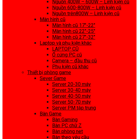
Nguồn 400W – 600W – Linh kiện cũ
Nguồn 600-800W – Linh kiện cũ
Nguồn trên800W – Linh kiện cũ
Màn hình cũ
Màn hình cũ 17″-22″
Màn hình cũ 22″-25″
Màn hình cũ 27″-32″
Laptop và phụ kiện khác
LAPTOP CŨ
Ổ cứng PC cũ
Camera – đầu thu cũ
Phụ kiện cũ khác
Thiết bị phòng game
Sever Game
Server 20-30 máy
Server 30-40 máy
Server 40-50 máy
Server 50-70 máy
Server PM tập trung
Bàn Game
Bàn Gaming
Bàn PC chữ Z
Bàn phòng net
Bàn theo yêu cầu