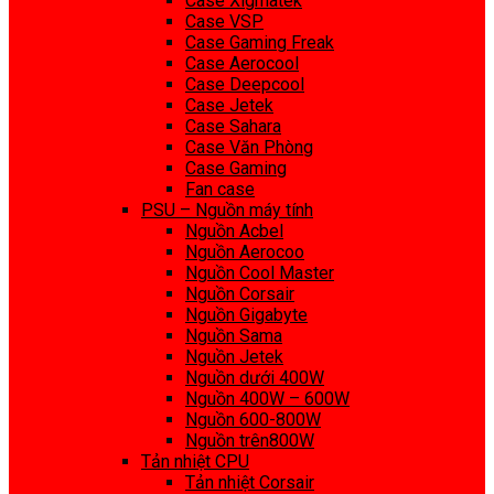
Case Xigmatek
Case VSP
Case Gaming Freak
Case Aerocool
Case Deepcool
Case Jetek
Case Sahara
Case Văn Phòng
Case Gaming
Fan case
PSU – Nguồn máy tính
Nguồn Acbel
Nguồn Aerocoo
Nguồn Cool Master
Nguồn Corsair
Nguồn Gigabyte
Nguồn Sama
Nguồn Jetek
Nguồn dưới 400W
Nguồn 400W – 600W
Nguồn 600-800W
Nguồn trên800W
Tản nhiệt CPU
Tản nhiệt Corsair