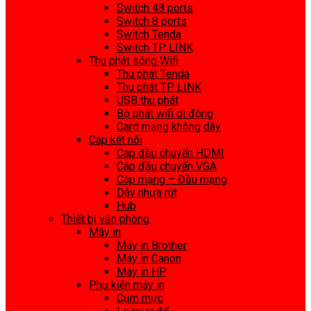
Switch 48 ports
Switch 8 ports
Switch Tenda
Switch TP LINK
Thu phát sóng Wifi
Thu phát Tenda
Thu phát TP LINK
USB thu phát
Bộ phát wifi di động
Card mạng không dây
Cap kết nối
Cap đầu chuyển HDMI
Cáp đầu chuyển VGA
Cáp mạng – Đầu mạng
Dây nhựa rút
Hub
Thiết bị văn phòng
Máy in
Máy in Brother
Máy in Canon
Máy in HP
Phụ kiện máy in
Cụm mực