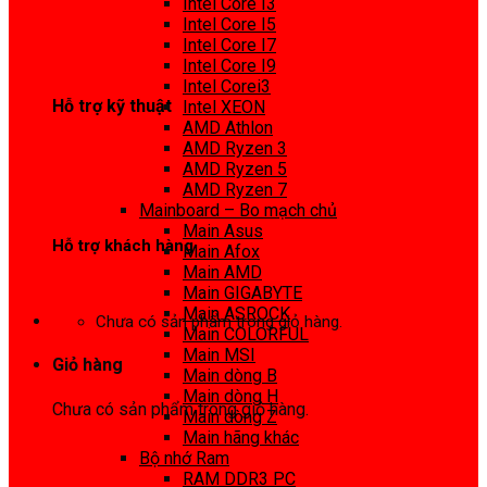
Intel Core I3
0972 413 307
Intel Core I5
Intel Core I7
Intel Core I9
Intel Corei3
Hỗ trợ kỹ thuật
Intel XEON
AMD Athlon
0974 816 737
AMD Ryzen 3
AMD Ryzen 5
AMD Ryzen 7
Mainboard – Bo mạch chủ
Main Asus
Hỗ trợ khách hàng
Main Afox
Main AMD
0983425737
Main GIGABYTE
Main ASROCK
Chưa có sản phẩm trong giỏ hàng.
Main COLORFUL
Main MSI
Giỏ hàng
Main dòng B
Main dòng H
Chưa có sản phẩm trong giỏ hàng.
Main dòng Z
Main hãng khác
Bộ nhớ Ram
RAM DDR3 PC