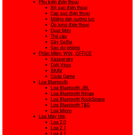
Phụ kiện điện thoại
Bộ sạc điện thoại
Cap sạc điện thoại
Miếng dán cường lực
Ốp lưng điện thoại
Quạt Mini
Thẻ cào
Gậy Selfie
Sạc dự phòng
Phần Mềm, WIN , OFFICE
Kaspersky
Diệt Virus
BKAV
Code Game
Loa Bluetooth
Loa Bluetooth JBL
Loa Bluetooth Rimax
Loa Bluetooth RockSpace
Loa Bluetooth T&G
Loa Micro
Loa Máy tính
Loa 2.0
Loa 2.1
Loa 4.1