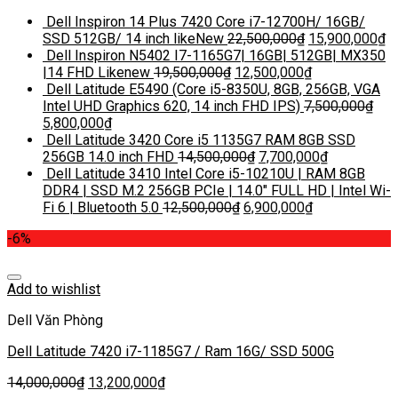
Dell Inspiron 14 Plus 7420 Core i7-12700H/ 16GB/
SSD 512GB/ 14 inch likeNew
22,500,000
₫
15,900,000
₫
Dell Inspiron N5402 I7-1165G7| 16GB| 512GB| MX350
|14 FHD Likenew
19,500,000
₫
12,500,000
₫
Dell Latitude E5490 (Core i5-8350U, 8GB, 256GB, VGA
Intel UHD Graphics 620, 14 inch FHD IPS)
7,500,000
₫
5,800,000
₫
Dell Latitude 3420 Core i5 1135G7 RAM 8GB SSD
256GB 14.0 inch FHD
14,500,000
₫
7,700,000
₫
Dell Latitude 3410 Intel Core i5-10210U | RAM 8GB
DDR4 | SSD M.2 256GB PCIe | 14.0″ FULL HD | Intel Wi-
Fi 6 | Bluetooth 5.0
12,500,000
₫
6,900,000
₫
-6%
Add to wishlist
Dell Văn Phòng
Dell Latitude 7420 i7-1185G7 / Ram 16G/ SSD 500G
14,000,000
₫
13,200,000
₫