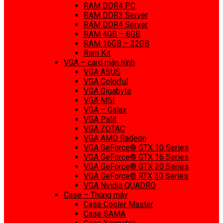
RAM DDR4 PC
RAM DDR3 Server
RAM DDR4 Server
RAM 4GB – 8GB
RAM 16GB – 32GB
Ram Kit
VGA – card màn hình
VGA ASUS
VGA Colorful
VGA Gigabyte
VGA MSI
VGA – Galax
VGA Palit
VGA ZOTAC
VGA AMD Radeon
VGA GeForce® GTX 10 Series
VGA GeForce® GTX 16 Series
VGA GeForce® GTX 20 Series
VGA GeForce® RTX 30 Series
VGA Nvidia QUADRO
Case – Thùng máy
Case Cooler Master
Case SAMA