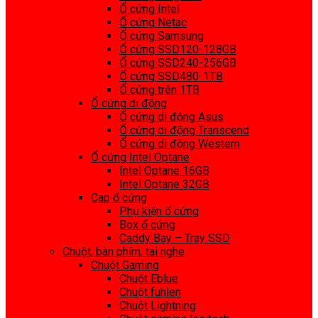
Ổ cứng Intel
Ổ cứng Netac
Ổ cứng Samsung
Ổ cứng SSD120-128GB
Ổ cứng SSD240-256GB
Ổ cứng SSD480-1TB
Ổ cứng trên 1TB
Ổ cứng di động
Ổ cứng di động Asus
Ổ cứng di động Transcend
Ổ cứng di động Western
Ổ cứng Intel Optane
Intel Optane 16GB
Intel Optane 32GB
Cap ổ cứng
Phụ kiện ổ cứng
Box ổ cứng
Caddy Bay – Tray SSD
Chuột, bàn phím, tai nghe
Chuột Gaming
Chuột Eblue
Chuột fuhlen
Chuột Lightning