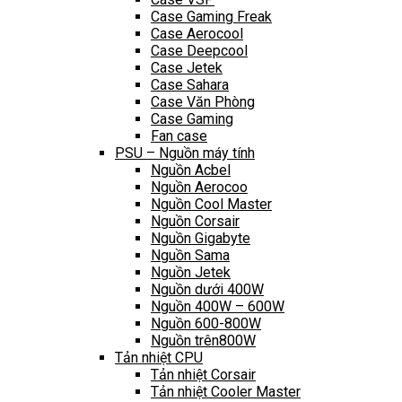
Case Gaming Freak
Case Aerocool
Case Deepcool
Case Jetek
Case Sahara
Case Văn Phòng
Case Gaming
Fan case
PSU – Nguồn máy tính
Nguồn Acbel
Nguồn Aerocoo
Nguồn Cool Master
Nguồn Corsair
Nguồn Gigabyte
Nguồn Sama
Nguồn Jetek
Nguồn dưới 400W
Nguồn 400W – 600W
Nguồn 600-800W
Nguồn trên800W
Tản nhiệt CPU
Tản nhiệt Corsair
Tản nhiệt Cooler Master