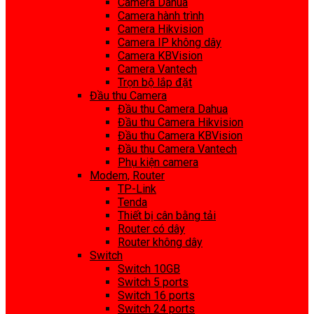
Camera Dahua
Camera hành trình
Camera Hikvision
Camera IP không dây
Camera KBVision
Camera Vantech
Trọn bộ lắp đặt
Đầu thu Camera
Đầu thu Camera Dahua
Đầu thu Camera Hikvision
Đầu thu Camera KBVision
Đầu thu Camera Vantech
Phụ kiện camera
Modem, Router
TP-Link
Tenda
Thiết bị cân bằng tải
Router có dây
Router không dây
Switch
Switch 10GB
Switch 5 ports
Switch 16 ports
Switch 24 ports