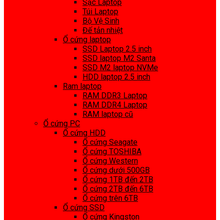
Sạc Laptop
Túi Laptop
Bộ Vệ Sinh
Đế tản nhiệt
Ổ cứng laptop
SSD Laptop 2.5 inch
SSD laptop M2 Santa
SSD M2 laptop NVMe
HDD laptop 2.5 inch
Ram laptop
RAM DDR3 Laptop
RAM DDR4 Laptop
RAM laptop cũ
Ổ cứng PC
Ổ cứng HDD
Ổ cứng Seagate
Ổ cứng TOSHIBA
Ổ cứng Western
Ổ cứng dưới 500GB
Ổ cứng 1TB đến 2TB
Ổ cứng 2TB đến 6TB
Ổ cứng trên 6TB
Ổ cứng SSD
Ổ cứng Kingston