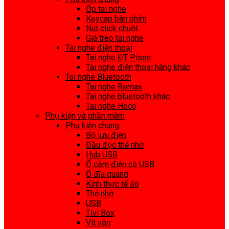
Ốp tai nghe
Keycap bàn phím
Nút click chuột
Giá treo tai nghe
Tai nghe điện thoại
Tai nghe ĐT Pisen
Tai nghe điện thoại hãng khác
Tai nghe Bluetooth
Tai nghe Remax
Tai nghe bluetooth khác
Tai nghe Hoco
Phụ kiện và phần mềm
Phụ kiện chung
Bộ lưu điện
Đầu đọc thẻ nhớ
Hub USB
Ổ cắm điện có USB
Ổ đĩa quang
Kính thực tế ảo
Thẻ nhớ
USB
Tivi Box
Vít vặn