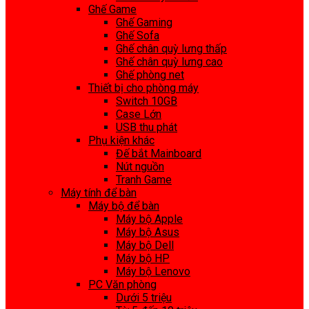
Ghế Game
Ghế Gaming
Ghế Sofa
Ghế chân quỳ lưng thấp
Ghế chân quỳ lưng cao
Ghế phòng net
Thiết bị cho phòng máy
Switch 10GB
Case Lớn
USB thu phát
Phụ kiện khác
Đế bắt Mainboard
Nút nguồn
Tranh Game
Máy tính để bàn
Máy bộ để bàn
Máy bộ Apple
Máy bộ Asus
Máy bộ Dell
Máy bộ HP
Máy bộ Lenovo
PC Văn phòng
Dưới 5 triệu