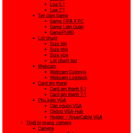
Loa 5.1
Loa 7.1
Tay cầm Game
Game FIFA 4 PC
Game Liên Quân
GamePUBG
Lót chuột
Size lớn
Size nhỏ
Size vừa
Lót chuột led
Webcam
Webcam Colorvis
Webcam Logitech
Card âm thanh
Card âm thanh 5.1
Card âm thanh 7.1
Phụ kiện VGA
Cáp nguồn VGA
Chống VGA-Hub
Holder – RiserCable VGA
Thiết bị mạng, camera
Camera