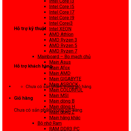
Intel Core I3
0972 413 307
Intel Core I5
Intel Core I7
Intel Core I9
Intel Corei3
Hỗ trợ kỹ thuật
Intel XEON
AMD Athlon
0974 816 737
AMD Ryzen 3
AMD Ryzen 5
AMD Ryzen 7
Mainboard – Bo mạch chủ
Main Asus
Hỗ trợ khách hàng
Main Afox
Main AMD
0983425737
Main GIGABYTE
Main ASROCK
Chưa có sản phẩm trong giỏ hàng.
Main COLORFUL
Main MSI
Giỏ hàng
Main dòng B
Main dòng H
Chưa có sản phẩm trong giỏ hàng.
Main dòng Z
Main hãng khác
Bộ nhớ Ram
RAM DDR3 PC