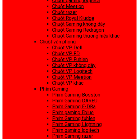
Chuột gaming logitech
Chuột Meetion
Chuột razer
Chuột Royal Kludge
Chuột Gaming không dây
Chuột Gaming Redragon
Chuột Gaming thương hiệu khác
Chuột văn phòng
Chuột VP Dell
Chuột VP FD
Chuột VP Fuhlen
Chuột VP không dây
Chuột VP Logitech
Chuột VP Meetion
Chuột VP khác
Phím Gaming
Phím Gaming Bosston
Phím Gaming DAREU
Phím Gaming E-DRa
Phím gaming Eblue
Phím Gaming fuhlen
Phím Gaming Lightning
Phím gaming logitech
Phím Gaming razer