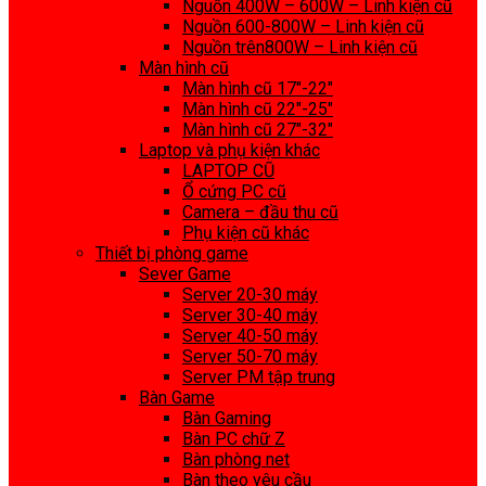
Nguồn 400W – 600W – Linh kiện cũ
Nguồn 600-800W – Linh kiện cũ
Nguồn trên800W – Linh kiện cũ
Màn hình cũ
Màn hình cũ 17″-22″
Màn hình cũ 22″-25″
Màn hình cũ 27″-32″
Laptop và phụ kiện khác
LAPTOP CŨ
Ổ cứng PC cũ
Camera – đầu thu cũ
Phụ kiện cũ khác
Thiết bị phòng game
Sever Game
Server 20-30 máy
Server 30-40 máy
Server 40-50 máy
Server 50-70 máy
Server PM tập trung
Bàn Game
Bàn Gaming
Bàn PC chữ Z
Bàn phòng net
Bàn theo yêu cầu