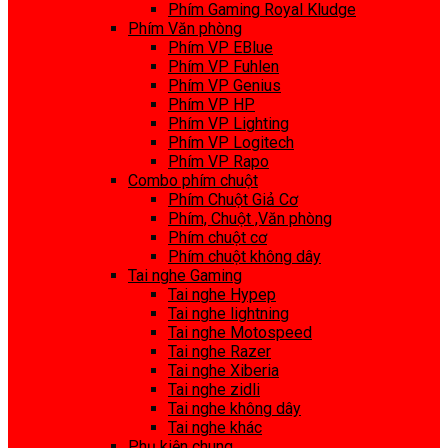
Phím Gaming Royal Kludge
Phím Văn phòng
Phím VP EBlue
Phím VP Fuhlen
Phím VP Genius
Phím VP HP
Phím VP Lighting
Phím VP Logitech
Phím VP Rapo
Combo phím chuột
Phím Chuột Giả Cơ
Phím, Chuột ,Văn phòng
Phím chuột cơ
Phím chuột không dây
Tai nghe Gaming
Tai nghe Hypep
Tai nghe lightning
Tai nghe Motospeed
Tai nghe Razer
Tai nghe Xiberia
Tai nghe zidli
Tai nghe không dây
Tai nghe khác
Phụ kiện chung