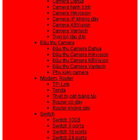
Camera Dahua
Camera hành trình
Camera Hikvision
Camera IP không dây
Camera KBVision
Camera Vantech
Trọn bộ lắp đặt
Đầu thu Camera
Đầu thu Camera Dahua
Đầu thu Camera Hikvision
Đầu thu Camera KBVision
Đầu thu Camera Vantech
Phụ kiện camera
Modem, Router
TP-Link
Tenda
Thiết bị cân bằng tải
Router có dây
Router không dây
Switch
Switch 10GB
Switch 5 ports
Switch 16 ports
Switch 24 ports