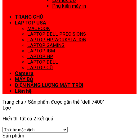
Lọ mực đổ
Phụ kiện máy in
TRANG CHỦ
LAPTOP USA
MACBOOK
LAPTOP DELL PRECISIONS
LAPTOP HP WORKSTATION
LAPTOP GAMING
LAPTOP IBM
LAPTOP HP
LAPTOP DELL
LAPTOP CŨ
Camera
MÁY BỘ
ĐIỆN NĂNG LƯỢNG MẶT TRỜI
Liên hệ
Trang chủ
/
Sản phẩm được gắn thẻ “dell 7400”
Lọc
Hiển thị tất cả 2 kết quả
Sản phẩm