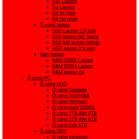
Sạc Laptop
Túi Laptop
Bộ Vệ Sinh
Đế tản nhiệt
Ổ cứng laptop
SSD Laptop 2.5 inch
SSD laptop M2 Santa
SSD M2 laptop NVMe
HDD laptop 2.5 inch
Ram laptop
RAM DDR3 Laptop
RAM DDR4 Laptop
RAM laptop cũ
Ổ cứng PC
Ổ cứng HDD
Ổ cứng Seagate
Ổ cứng TOSHIBA
Ổ cứng Western
Ổ cứng dưới 500GB
Ổ cứng 1TB đến 2TB
Ổ cứng 2TB đến 6TB
Ổ cứng trên 6TB
Ổ cứng SSD
Ổ cứng Kingston