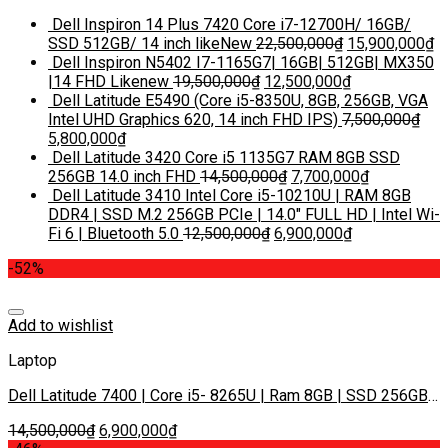
Dell Inspiron 14 Plus 7420 Core i7-12700H/ 16GB/
SSD 512GB/ 14 inch likeNew
22,500,000
₫
15,900,000
₫
Dell Inspiron N5402 I7-1165G7| 16GB| 512GB| MX350
|14 FHD Likenew
19,500,000
₫
12,500,000
₫
Dell Latitude E5490 (Core i5-8350U, 8GB, 256GB, VGA
Intel UHD Graphics 620, 14 inch FHD IPS)
7,500,000
₫
5,800,000
₫
Dell Latitude 3420 Core i5 1135G7 RAM 8GB SSD
256GB 14.0 inch FHD
14,500,000
₫
7,700,000
₫
Dell Latitude 3410 Intel Core i5-10210U | RAM 8GB
DDR4 | SSD M.2 256GB PCIe | 14.0″ FULL HD | Intel Wi-
Fi 6 | Bluetooth 5.0
12,500,000
₫
6,900,000
₫
-52%
Add to wishlist
Laptop
Dell Latitude 7400 | Core i5- 8265U | Ram 8GB | SSD 256GB|
Màn 14 inch FHD IPS
14,500,000
₫
6,900,000
₫