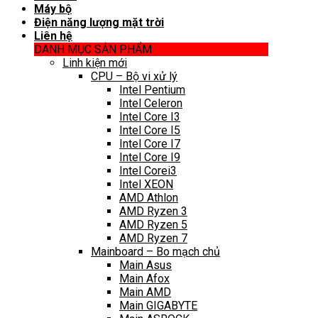
Máy bộ
Điện năng lượng mặt trời
Liên hệ
DANH MỤC SẢN PHẨM
Linh kiện mới
CPU – Bộ vi xử lý
Intel Pentium
Intel Celeron
Intel Core I3
Intel Core I5
Intel Core I7
Intel Core I9
Intel Corei3
Intel XEON
AMD Athlon
AMD Ryzen 3
AMD Ryzen 5
AMD Ryzen 7
Mainboard – Bo mạch chủ
Main Asus
Main Afox
Main AMD
Main GIGABYTE