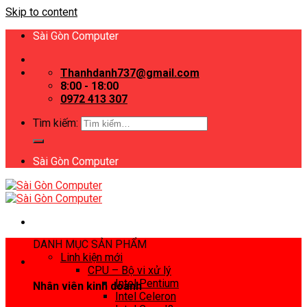
Skip to content
Sài Gòn Computer
Thanhdanh737@gmail.com
8:00 - 18:00
0972 413 307
Tìm kiếm:
Sài Gòn Computer
DANH MỤC SẢN PHẨM
Linh kiện mới
CPU – Bộ vi xử lý
Intel Pentium
Nhân viên kinh doanh
Intel Celeron