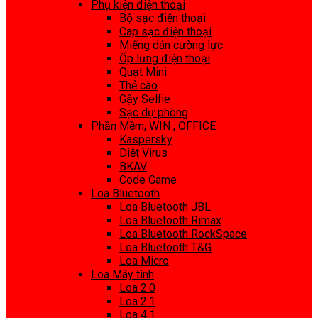
Phụ kiện điện thoại
Bộ sạc điện thoại
Cap sạc điện thoại
Miếng dán cường lực
Ốp lưng điện thoại
Quạt Mini
Thẻ cào
Gậy Selfie
Sạc dự phòng
Phần Mềm, WIN , OFFICE
Kaspersky
Diệt Virus
BKAV
Code Game
Loa Bluetooth
Loa Bluetooth JBL
Loa Bluetooth Rimax
Loa Bluetooth RockSpace
Loa Bluetooth T&G
Loa Micro
Loa Máy tính
Loa 2.0
Loa 2.1
Loa 4.1