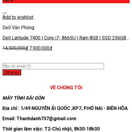
-46%
Add to wishlist
Dell Văn Phòng
Dell Latitude 7400 | Core i7- 8665U | Ram 8GB | SSD 256GB|
Màn 14 inch FHD IPS
14,500,000
₫
7,900,000
₫
VỀ CHÚNG TÔI
MÁY TÍNH SÀI GÒN
Địa chỉ : 1/49 NGUYỄN ÁI QUỐC ,KP7, P.HỐ NAI - BIÊN HÒA
Email: Thanhdanh737@gmail.com
Thời gian làm việc: T2-Chủ nhật, 8h30-18h30