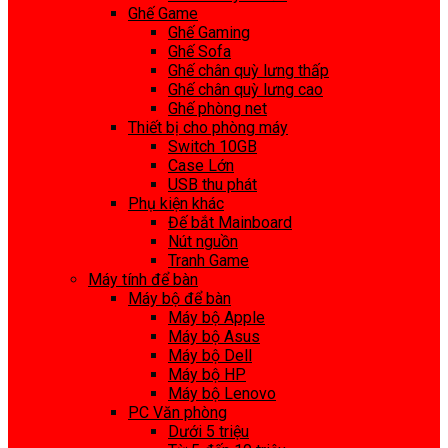
Ghế Game
Ghế Gaming
Ghế Sofa
Ghế chân quỳ lưng thấp
Ghế chân quỳ lưng cao
Ghế phòng net
Thiết bị cho phòng máy
Switch 10GB
Case Lớn
USB thu phát
Phụ kiện khác
Đế bắt Mainboard
Nút nguồn
Tranh Game
Máy tính để bàn
Máy bộ để bàn
Máy bộ Apple
Máy bộ Asus
Máy bộ Dell
Máy bộ HP
Máy bộ Lenovo
PC Văn phòng
Dưới 5 triệu