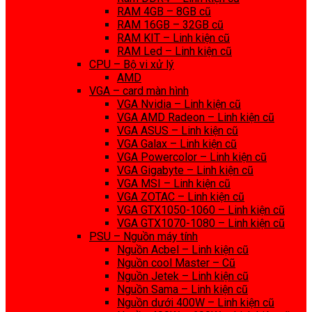
RAM 4GB – 8GB cũ
RAM 16GB – 32GB cũ
RAM KIT – Linh kiện cũ
RAM Led – Linh kiện cũ
CPU – Bộ vi xử lý
AMD
VGA – card màn hình
VGA Nvidia – Linh kiện cũ
VGA AMD Radeon – Linh kiện cũ
VGA ASUS – Linh kiện cũ
VGA Galax – Linh kiện cũ
VGA Powercolor – Linh kiện cũ
VGA Gigabyte – Linh kiện cũ
VGA MSI – Linh kiện cũ
VGA ZOTAC – Linh kiện cũ
VGA GTX1050-1060 – Linh kiện cũ
VGA GTX1070-1080 – Linh kiện cũ
PSU – Nguồn máy tính
Nguồn Acbel – Linh kiện cũ
Nguồn cool Master – Cũ
Nguồn Jetek – Linh kiện cũ
Nguồn Sama – Linh kiện cũ
Nguồn dưới 400W – Linh kiện cũ