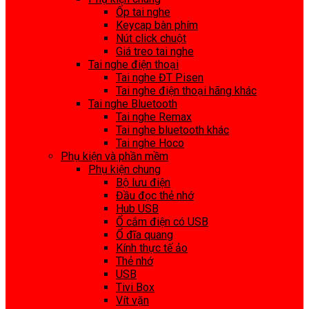
Ốp tai nghe
Keycap bàn phím
Nút click chuột
Giá treo tai nghe
Tai nghe điện thoại
Tai nghe ĐT Pisen
Tai nghe điện thoại hãng khác
Tai nghe Bluetooth
Tai nghe Remax
Tai nghe bluetooth khác
Tai nghe Hoco
Phụ kiện và phần mềm
Phụ kiện chung
Bộ lưu điện
Đầu đọc thẻ nhớ
Hub USB
Ổ cắm điện có USB
Ổ đĩa quang
Kính thực tế ảo
Thẻ nhớ
USB
Tivi Box
Vít vặn