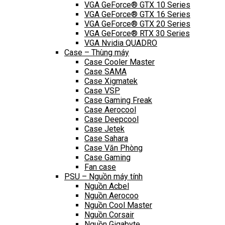
VGA GeForce® GTX 10 Series
VGA GeForce® GTX 16 Series
VGA GeForce® GTX 20 Series
VGA GeForce® RTX 30 Series
VGA Nvidia QUADRO
Case – Thùng máy
Case Cooler Master
Case SAMA
Case Xigmatek
Case VSP
Case Gaming Freak
Case Aerocool
Case Deepcool
Case Jetek
Case Sahara
Case Văn Phòng
Case Gaming
Fan case
PSU – Nguồn máy tính
Nguồn Acbel
Nguồn Aerocoo
Nguồn Cool Master
Nguồn Corsair
Nguồn Gigabyte