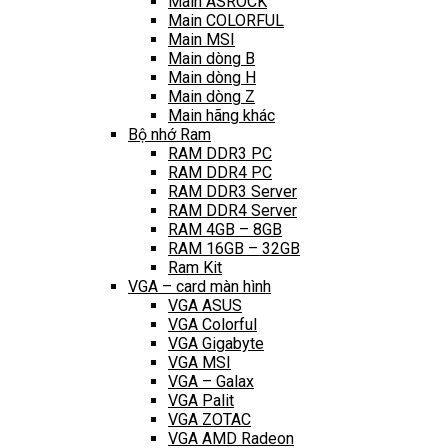
Main ASROCK
Main COLORFUL
Main MSI
Main dòng B
Main dòng H
Main dòng Z
Main hãng khác
Bộ nhớ Ram
RAM DDR3 PC
RAM DDR4 PC
RAM DDR3 Server
RAM DDR4 Server
RAM 4GB – 8GB
RAM 16GB – 32GB
Ram Kit
VGA – card màn hình
VGA ASUS
VGA Colorful
VGA Gigabyte
VGA MSI
VGA – Galax
VGA Palit
VGA ZOTAC
VGA AMD Radeon