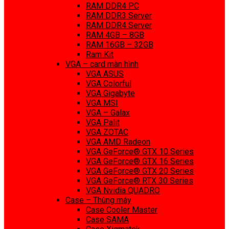
RAM DDR4 PC
RAM DDR3 Server
RAM DDR4 Server
RAM 4GB – 8GB
RAM 16GB – 32GB
Ram Kit
VGA – card màn hình
VGA ASUS
VGA Colorful
VGA Gigabyte
VGA MSI
VGA – Galax
VGA Palit
VGA ZOTAC
VGA AMD Radeon
VGA GeForce® GTX 10 Series
VGA GeForce® GTX 16 Series
VGA GeForce® GTX 20 Series
VGA GeForce® RTX 30 Series
VGA Nvidia QUADRO
Case – Thùng máy
Case Cooler Master
Case SAMA