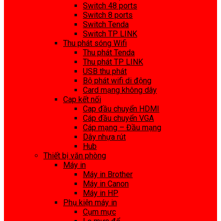
Switch 48 ports
Switch 8 ports
Switch Tenda
Switch TP LINK
Thu phát sóng Wifi
Thu phát Tenda
Thu phát TP LINK
USB thu phát
Bộ phát wifi di động
Card mạng không dây
Cap kết nối
Cap đầu chuyển HDMI
Cáp đầu chuyển VGA
Cáp mạng – Đầu mạng
Dây nhựa rút
Hub
Thiết bị văn phòng
Máy in
Máy in Brother
Máy in Canon
Máy in HP
Phụ kiện máy in
Cụm mực