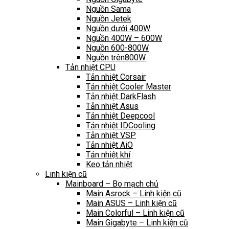
Nguồn Sama
Nguồn Jetek
Nguồn dưới 400W
Nguồn 400W – 600W
Nguồn 600-800W
Nguồn trên800W
Tản nhiệt CPU
Tản nhiệt Corsair
Tản nhiệt Cooler Master
Tản nhiệt DarkFlash
Tản nhiệt Asus
Tản nhiệt Deepcool
Tản nhiệt IDCooling
Tản nhiệt VSP
Tản nhiệt AiO
Tản nhiệt khí
Keo tản nhiệt
Linh kiện cũ
Mainboard – Bo mạch chủ
Main Asrock – Linh kiện cũ
Main ASUS – Linh kiện cũ
Main Colorful – Linh kiện cũ
Main Gigabyte – Linh kiện cũ