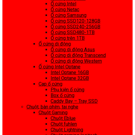
Ổ cứng Intel
Ổ cứng Netac
Ổ cứng Samsung
Ổ cứng SSD120-128GB
Ổ cứng SSD240-256GB
Ổ cứng SSD480-1TB
Ổ cứng trên 1TB
Ổ cứng di động
Ổ cứng di động Asus
Ổ cứng di động Transcend
Ổ cứng di động Western
Ổ cứng Intel Optane
Intel Optane 16GB
Intel Optane 32GB
Cap ổ cứng
Phụ kiện ổ cứng
Box ổ cứng
Caddy Bay – Tray SSD
Chuột, bàn phím, tai nghe
Chuột Gaming
Chuột Eblue
Chuột fuhlen
Chuột Lightning