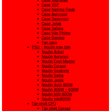
Case Xigmatek
Case VSP
Case Gaming Freak
Case Aerocool
Case Deepcool
Case Jetek
Case Sahara
Case Văn Phòng
Case Gaming
Fan case
PSU – Nguồn máy tính
Nguồn Acbel
Nguồn Aerocoo
Nguồn Cool Master
Nguồn Corsair
Nguồn Gigabyte
Nguồn Sama
Nguồn Jetek
Nguồn dưới 400W
Nguồn 400W – 600W
Nguồn 600-800W
Nguồn trên800W
Tản nhiệt CPU
Tản nhiệt Corsair