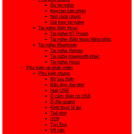
Ốp tai nghe
Keycap bàn phím
Nút click chuột
Giá treo tai nghe
Tai nghe điện thoại
Tai nghe ĐT Pisen
Tai nghe điện thoại hãng khác
Tai nghe Bluetooth
Tai nghe Remax
Tai nghe bluetooth khác
Tai nghe Hoco
Phụ kiện và phần mềm
Phụ kiện chung
Bộ lưu điện
Đầu đọc thẻ nhớ
Hub USB
Ổ cắm điện có USB
Ổ đĩa quang
Kính thực tế ảo
Thẻ nhớ
USB
Tivi Box
Vít vặn