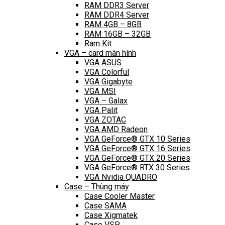
RAM DDR3 Server
RAM DDR4 Server
RAM 4GB – 8GB
RAM 16GB – 32GB
Ram Kit
VGA – card màn hình
VGA ASUS
VGA Colorful
VGA Gigabyte
VGA MSI
VGA – Galax
VGA Palit
VGA ZOTAC
VGA AMD Radeon
VGA GeForce® GTX 10 Series
VGA GeForce® GTX 16 Series
VGA GeForce® GTX 20 Series
VGA GeForce® RTX 30 Series
VGA Nvidia QUADRO
Case – Thùng máy
Case Cooler Master
Case SAMA
Case Xigmatek
Case VSP