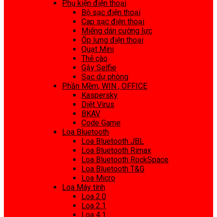
Phụ kiện điện thoại
Bộ sạc điện thoại
Cap sạc điện thoại
Miếng dán cường lực
Ốp lưng điện thoại
Quạt Mini
Thẻ cào
Gậy Selfie
Sạc dự phòng
Phần Mềm, WIN , OFFICE
Kaspersky
Diệt Virus
BKAV
Code Game
Loa Bluetooth
Loa Bluetooth JBL
Loa Bluetooth Rimax
Loa Bluetooth RockSpace
Loa Bluetooth T&G
Loa Micro
Loa Máy tính
Loa 2.0
Loa 2.1
Loa 4.1