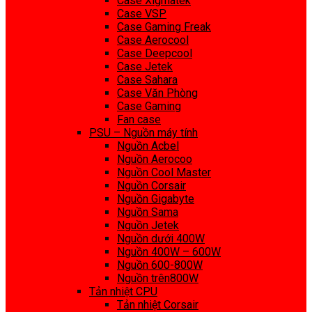
Case Xigmatek
Case VSP
Case Gaming Freak
Case Aerocool
Case Deepcool
Case Jetek
Case Sahara
Case Văn Phòng
Case Gaming
Fan case
PSU – Nguồn máy tính
Nguồn Acbel
Nguồn Aerocoo
Nguồn Cool Master
Nguồn Corsair
Nguồn Gigabyte
Nguồn Sama
Nguồn Jetek
Nguồn dưới 400W
Nguồn 400W – 600W
Nguồn 600-800W
Nguồn trên800W
Tản nhiệt CPU
Tản nhiệt Corsair