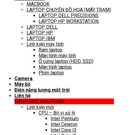
MACBOOK
LAPTOP CHUYÊN ĐỒ HỌA (MÁY TRẠM)
LAPTOP DELL PRECISIONS
LAPTOP HP WORKSTATION
LAPTOP DELL
LAPTOP HP
LAPTOP IBM
Linh kiện máy tính
Ram laptop
Màn hình máy tính
Ổ cứng laptop (HDD, SSD)
Màn hình laptop
Phím laptop
Camera
Máy bộ
Điện năng lượng mặt trời
Liên hệ
DANH MỤC SẢN PHẨM
Linh kiện mới
CPU – Bộ vi xử lý
Intel Pentium
Intel Celeron
Intel Core I3