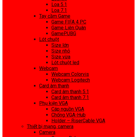
Loa 5.1
Loa 7.1
Tay cầm Game
Game FIFA 4 PC
Game Liên Quân
GamePUBG
Lót chuột
Size lớn
Size nhỏ
Size vừa
Lót chuột led
Webcam
Webcam Colorvis
Webcam Logitech
Card âm thanh
Card âm thanh 5.1
Card âm thanh 7.1
Phụ kiện VGA
Cáp nguồn VGA
Chống VGA-Hub
Holder – RiserCable VGA
Thiết bị mạng, camera
Camera