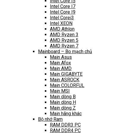
Intel Core I5
Intel Core I7
Intel Core I9
Intel Corei3
Intel XEON
AMD Athlon
AMD Ryzen 3
AMD Ryzen 5
AMD Ryzen 7
Mainboard – Bo mạch chủ
Main Asus
Main Afox
Main AMD
Main GIGABYTE
Main ASROCK
Main COLORFUL
Main MSI
Main dòng B
Main dòng H
Main dòng Z
Main hãng khác
Bộ nhớ Ram
RAM DDR3 PC
RAM DDR4 PC