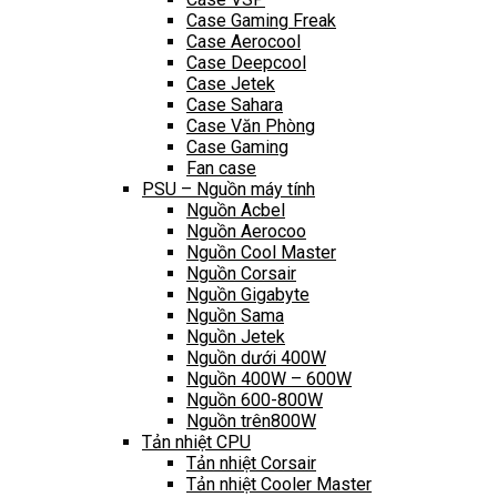
Case Gaming Freak
Case Aerocool
Case Deepcool
Case Jetek
Case Sahara
Case Văn Phòng
Case Gaming
Fan case
PSU – Nguồn máy tính
Nguồn Acbel
Nguồn Aerocoo
Nguồn Cool Master
Nguồn Corsair
Nguồn Gigabyte
Nguồn Sama
Nguồn Jetek
Nguồn dưới 400W
Nguồn 400W – 600W
Nguồn 600-800W
Nguồn trên800W
Tản nhiệt CPU
Tản nhiệt Corsair
Tản nhiệt Cooler Master