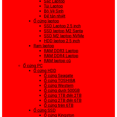
Sạc Laptop
Túi Laptop
Bộ Vệ Sinh
Đế tản nhiệt
Ổ cứng laptop
SSD Laptop 2.5 inch
SSD laptop M2 Santa
SSD M2 laptop NVMe
HDD laptop 2.5 inch
Ram laptop
RAM DDR3 Laptop
RAM DDR4 Laptop
RAM laptop cũ
Ổ cứng PC
Ổ cứng HDD
Ổ cứng Seagate
Ổ cứng TOSHIBA
Ổ cứng Western
Ổ cứng dưới 500GB
Ổ cứng 1TB đến 2TB
Ổ cứng 2TB đến 6TB
Ổ cứng trên 6TB
Ổ cứng SSD
Ổ cứng Kingston