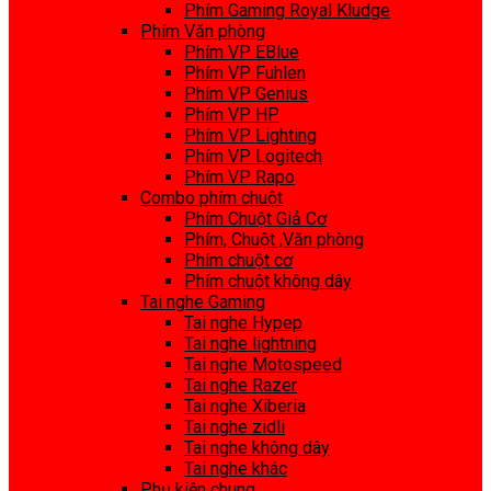
Phím Gaming Royal Kludge
Phím Văn phòng
Phím VP EBlue
Phím VP Fuhlen
Phím VP Genius
Phím VP HP
Phím VP Lighting
Phím VP Logitech
Phím VP Rapo
Combo phím chuột
Phím Chuột Giả Cơ
Phím, Chuột ,Văn phòng
Phím chuột cơ
Phím chuột không dây
Tai nghe Gaming
Tai nghe Hypep
Tai nghe lightning
Tai nghe Motospeed
Tai nghe Razer
Tai nghe Xiberia
Tai nghe zidli
Tai nghe không dây
Tai nghe khác
Phụ kiện chung