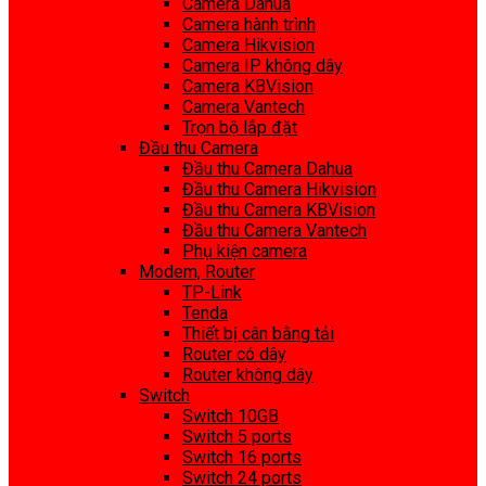
Camera Dahua
Camera hành trình
Camera Hikvision
Camera IP không dây
Camera KBVision
Camera Vantech
Trọn bộ lắp đặt
Đầu thu Camera
Đầu thu Camera Dahua
Đầu thu Camera Hikvision
Đầu thu Camera KBVision
Đầu thu Camera Vantech
Phụ kiện camera
Modem, Router
TP-Link
Tenda
Thiết bị cân bằng tải
Router có dây
Router không dây
Switch
Switch 10GB
Switch 5 ports
Switch 16 ports
Switch 24 ports