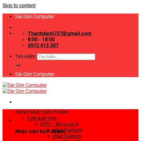
Skip to content
Sài Gòn Computer
Thanhdanh737@gmail.com
8:00 - 18:00
0972 413 307
Tìm kiếm:
Sài Gòn Computer
DANH MỤC SẢN PHẨM
Linh kiện mới
CPU – Bộ vi xử lý
Intel Pentium
Nhân viên kinh doanh
Intel Celeron