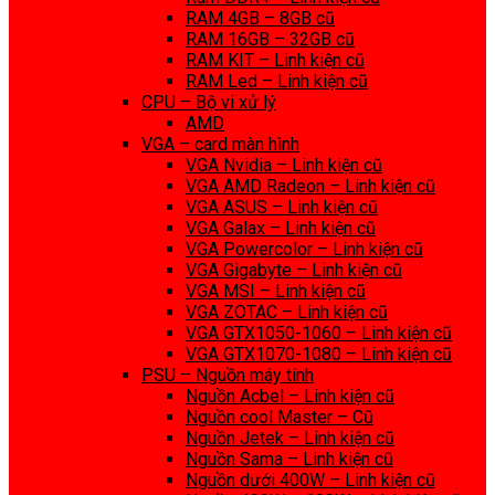
RAM 4GB – 8GB cũ
RAM 16GB – 32GB cũ
RAM KIT – Linh kiện cũ
RAM Led – Linh kiện cũ
CPU – Bộ vi xử lý
AMD
VGA – card màn hình
VGA Nvidia – Linh kiện cũ
VGA AMD Radeon – Linh kiện cũ
VGA ASUS – Linh kiện cũ
VGA Galax – Linh kiện cũ
VGA Powercolor – Linh kiện cũ
VGA Gigabyte – Linh kiện cũ
VGA MSI – Linh kiện cũ
VGA ZOTAC – Linh kiện cũ
VGA GTX1050-1060 – Linh kiện cũ
VGA GTX1070-1080 – Linh kiện cũ
PSU – Nguồn máy tính
Nguồn Acbel – Linh kiện cũ
Nguồn cool Master – Cũ
Nguồn Jetek – Linh kiện cũ
Nguồn Sama – Linh kiện cũ
Nguồn dưới 400W – Linh kiện cũ