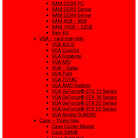
RAM DDR4 PC
RAM DDR3 Server
RAM DDR4 Server
RAM 4GB – 8GB
RAM 16GB – 32GB
Ram Kit
VGA – card màn hình
VGA ASUS
VGA Colorful
VGA Gigabyte
VGA MSI
VGA – Galax
VGA Palit
VGA ZOTAC
VGA AMD Radeon
VGA GeForce® GTX 10 Series
VGA GeForce® GTX 16 Series
VGA GeForce® GTX 20 Series
VGA GeForce® RTX 30 Series
VGA Nvidia QUADRO
Case – Thùng máy
Case Cooler Master
Case SAMA