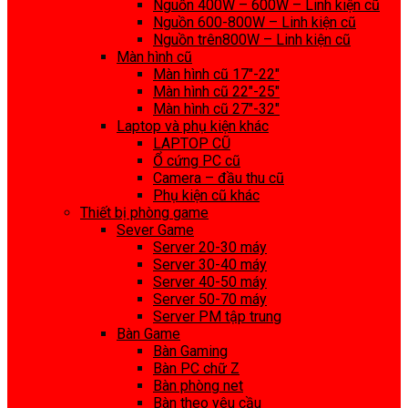
Nguồn 400W – 600W – Linh kiện cũ
Nguồn 600-800W – Linh kiện cũ
Nguồn trên800W – Linh kiện cũ
Màn hình cũ
Màn hình cũ 17″-22″
Màn hình cũ 22″-25″
Màn hình cũ 27″-32″
Laptop và phụ kiện khác
LAPTOP CŨ
Ổ cứng PC cũ
Camera – đầu thu cũ
Phụ kiện cũ khác
Thiết bị phòng game
Sever Game
Server 20-30 máy
Server 30-40 máy
Server 40-50 máy
Server 50-70 máy
Server PM tập trung
Bàn Game
Bàn Gaming
Bàn PC chữ Z
Bàn phòng net
Bàn theo yêu cầu