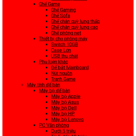
Ghế Game
Ghế Gaming
Ghế Sofa
Ghế chân quỳ lưng thấp
Ghế chân quỳ lưng cao
Ghế phòng net
Thiết bị cho phòng máy
Switch 10GB
Case Lớn
USB thu phát
Phụ kiện khác
Đế bắt Mainboard
Nút nguồn
Tranh Game
Máy tính để bàn
Máy bộ để bàn
Máy bộ Apple
Máy bộ Asus
Máy bộ Dell
Máy bộ HP
Máy bộ Lenovo
PC Văn phòng
Dưới 5 triệu