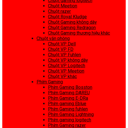
Chuột gaming logitech
Chuột Meetion
Chuột razer
Chuột Royal Kludge
Chuột Gaming không dây
Chuột Gaming Redragon
Chuột Gaming thương hiệu khác
Chuột văn phòng
Chuột VP Dell
Chuột VP FD
Chuột VP Fuhlen
Chuột VP không dây
Chuột VP Logitech
Chuột VP Meetion
Chuột VP khác
Phím Gaming
Phím Gaming Bosston
Phím Gaming DAREU
Phím Gaming E-DRa
Phím gaming Eblue
Phím Gaming fuhlen
Phím Gaming Lightning
Phím gaming logitech
Phím Gaming razer