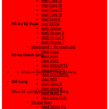
Intel Core I3
0972 413 307
Intel Core I5
Intel Core I7
Intel Core I9
Intel Corei3
Hỗ trợ kỹ thuật
Intel XEON
AMD Athlon
0974 816 737
AMD Ryzen 3
AMD Ryzen 5
AMD Ryzen 7
Mainboard – Bo mạch chủ
Main Asus
Hỗ trợ khách hàng
Main Afox
Main AMD
0983425737
Main GIGABYTE
Main ASROCK
Chưa có sản phẩm trong giỏ hàng.
Main COLORFUL
Main MSI
Giỏ hàng
Main dòng B
Main dòng H
Chưa có sản phẩm trong giỏ hàng.
Main dòng Z
Main hãng khác
Bộ nhớ Ram
RAM DDR3 PC