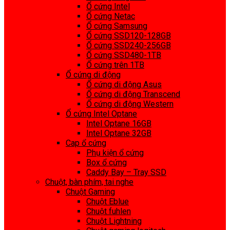
Ổ cứng Intel
Ổ cứng Netac
Ổ cứng Samsung
Ổ cứng SSD120-128GB
Ổ cứng SSD240-256GB
Ổ cứng SSD480-1TB
Ổ cứng trên 1TB
Ổ cứng di động
Ổ cứng di động Asus
Ổ cứng di động Transcend
Ổ cứng di động Western
Ổ cứng Intel Optane
Intel Optane 16GB
Intel Optane 32GB
Cap ổ cứng
Phụ kiện ổ cứng
Box ổ cứng
Caddy Bay – Tray SSD
Chuột, bàn phím, tai nghe
Chuột Gaming
Chuột Eblue
Chuột fuhlen
Chuột Lightning