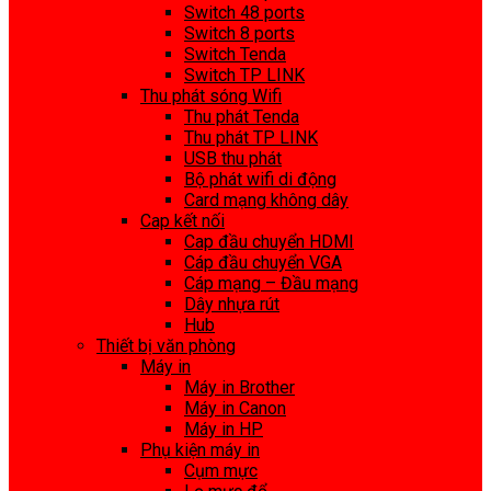
Switch 48 ports
Switch 8 ports
Switch Tenda
Switch TP LINK
Thu phát sóng Wifi
Thu phát Tenda
Thu phát TP LINK
USB thu phát
Bộ phát wifi di động
Card mạng không dây
Cap kết nối
Cap đầu chuyển HDMI
Cáp đầu chuyển VGA
Cáp mạng – Đầu mạng
Dây nhựa rút
Hub
Thiết bị văn phòng
Máy in
Máy in Brother
Máy in Canon
Máy in HP
Phụ kiện máy in
Cụm mực