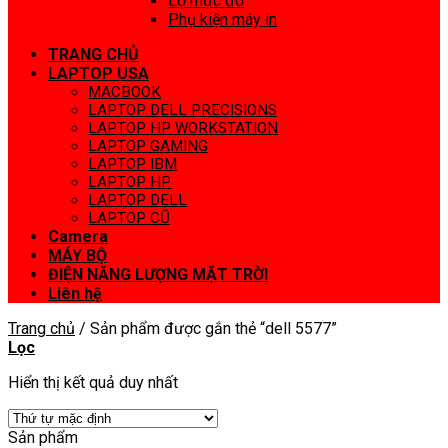
Lọ mực đổ
Phụ kiện máy in
TRANG CHỦ
LAPTOP USA
MACBOOK
LAPTOP DELL PRECISIONS
LAPTOP HP WORKSTATION
LAPTOP GAMING
LAPTOP IBM
LAPTOP HP
LAPTOP DELL
LAPTOP CŨ
Camera
MÁY BỘ
ĐIỆN NĂNG LƯỢNG MẶT TRỜI
Liên hệ
Trang chủ
/
Sản phẩm được gắn thẻ “dell 5577”
Lọc
Hiển thị kết quả duy nhất
Sản phẩm