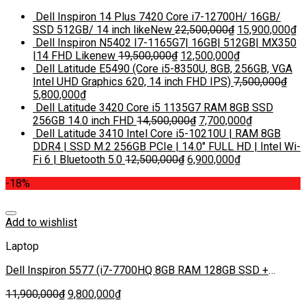
Dell Inspiron 14 Plus 7420 Core i7-12700H/ 16GB/
SSD 512GB/ 14 inch likeNew
22,500,000
₫
15,900,000
₫
Dell Inspiron N5402 I7-1165G7| 16GB| 512GB| MX350
|14 FHD Likenew
19,500,000
₫
12,500,000
₫
Dell Latitude E5490 (Core i5-8350U, 8GB, 256GB, VGA
Intel UHD Graphics 620, 14 inch FHD IPS)
7,500,000
₫
5,800,000
₫
Dell Latitude 3420 Core i5 1135G7 RAM 8GB SSD
256GB 14.0 inch FHD
14,500,000
₫
7,700,000
₫
Dell Latitude 3410 Intel Core i5-10210U | RAM 8GB
DDR4 | SSD M.2 256GB PCIe | 14.0″ FULL HD | Intel Wi-
Fi 6 | Bluetooth 5.0
12,500,000
₫
6,900,000
₫
-18%
Add to wishlist
Laptop
Dell Inspiron 5577 (i7-7700HQ 8GB RAM 128GB SSD +
1000GB HDD VGA GTX 1050 4GB)
11,900,000
₫
9,800,000
₫