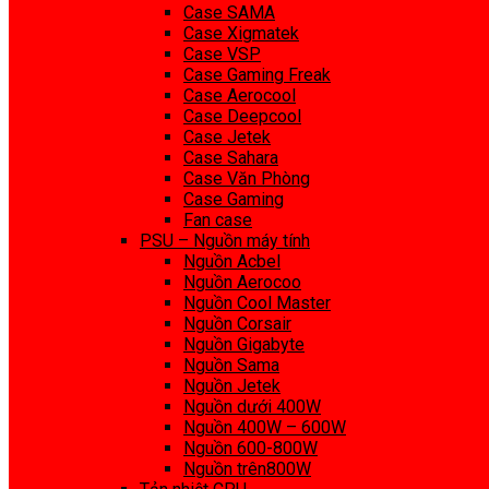
Case SAMA
Case Xigmatek
Case VSP
Case Gaming Freak
Case Aerocool
Case Deepcool
Case Jetek
Case Sahara
Case Văn Phòng
Case Gaming
Fan case
PSU – Nguồn máy tính
Nguồn Acbel
Nguồn Aerocoo
Nguồn Cool Master
Nguồn Corsair
Nguồn Gigabyte
Nguồn Sama
Nguồn Jetek
Nguồn dưới 400W
Nguồn 400W – 600W
Nguồn 600-800W
Nguồn trên800W