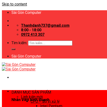
Skip to content
Sài Gòn Computer
Thanhdanh737@gmail.com
8:00 - 18:00
0972 413 307
Tìm kiếm:
Sài Gòn Computer
DANH MỤC SẢN PHẨM
Linh kiện mới
Nhân viên kinh doanh
CPU – Bộ vi xử lý
Intel Pentium