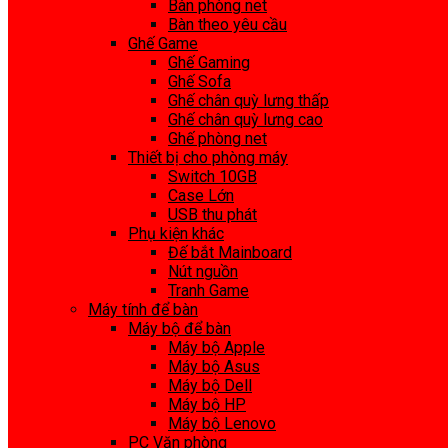
Bàn phòng net
Bàn theo yêu cầu
Ghế Game
Ghế Gaming
Ghế Sofa
Ghế chân quỳ lưng thấp
Ghế chân quỳ lưng cao
Ghế phòng net
Thiết bị cho phòng máy
Switch 10GB
Case Lớn
USB thu phát
Phụ kiện khác
Đế bắt Mainboard
Nút nguồn
Tranh Game
Máy tính để bàn
Máy bộ để bàn
Máy bộ Apple
Máy bộ Asus
Máy bộ Dell
Máy bộ HP
Máy bộ Lenovo
PC Văn phòng