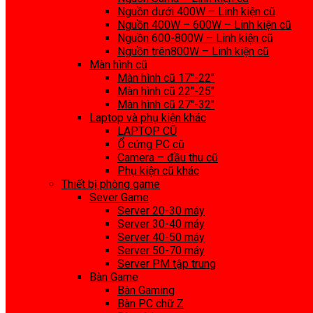
Nguồn dưới 400W – Linh kiện cũ
Nguồn 400W – 600W – Linh kiện cũ
Nguồn 600-800W – Linh kiện cũ
Nguồn trên800W – Linh kiện cũ
Màn hình cũ
Màn hình cũ 17″-22″
Màn hình cũ 22″-25″
Màn hình cũ 27″-32″
Laptop và phụ kiện khác
LAPTOP CŨ
Ổ cứng PC cũ
Camera – đầu thu cũ
Phụ kiện cũ khác
Thiết bị phòng game
Sever Game
Server 20-30 máy
Server 30-40 máy
Server 40-50 máy
Server 50-70 máy
Server PM tập trung
Bàn Game
Bàn Gaming
Bàn PC chữ Z