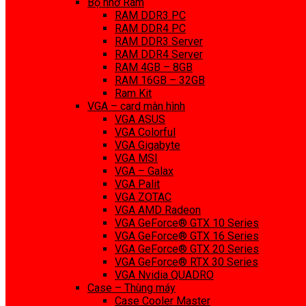
Bộ nhớ Ram
RAM DDR3 PC
RAM DDR4 PC
RAM DDR3 Server
RAM DDR4 Server
RAM 4GB – 8GB
RAM 16GB – 32GB
Ram Kit
VGA – card màn hình
VGA ASUS
VGA Colorful
VGA Gigabyte
VGA MSI
VGA – Galax
VGA Palit
VGA ZOTAC
VGA AMD Radeon
VGA GeForce® GTX 10 Series
VGA GeForce® GTX 16 Series
VGA GeForce® GTX 20 Series
VGA GeForce® RTX 30 Series
VGA Nvidia QUADRO
Case – Thùng máy
Case Cooler Master