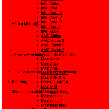
0972 413 307
Intel Celeron
Intel Core I3
Intel Core I5
Intel Core I7
Intel Core I9
Hỗ trợ kỹ thuật
Intel Corei3
Intel XEON
0974 816 737
AMD Athlon
AMD Ryzen 3
AMD Ryzen 5
AMD Ryzen 7
Mainboard – Bo mạch chủ
Hỗ trợ khách hàng
Main Asus
Main Afox
0983425737
Main AMD
Chưa có sản phẩm trong giỏ hàng.
Main GIGABYTE
Main ASROCK
Giỏ hàng
Main COLORFUL
Main MSI
Main dòng B
Chưa có sản phẩm trong giỏ hàng.
Main dòng H
Main dòng Z
Main hãng khác