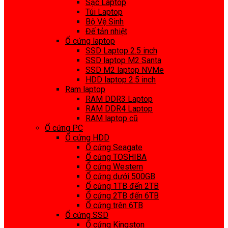
Sạc Laptop
Túi Laptop
Bộ Vệ Sinh
Đế tản nhiệt
Ổ cứng laptop
SSD Laptop 2.5 inch
SSD laptop M2 Santa
SSD M2 laptop NVMe
HDD laptop 2.5 inch
Ram laptop
RAM DDR3 Laptop
RAM DDR4 Laptop
RAM laptop cũ
Ổ cứng PC
Ổ cứng HDD
Ổ cứng Seagate
Ổ cứng TOSHIBA
Ổ cứng Western
Ổ cứng dưới 500GB
Ổ cứng 1TB đến 2TB
Ổ cứng 2TB đến 6TB
Ổ cứng trên 6TB
Ổ cứng SSD
Ổ cứng Kingston