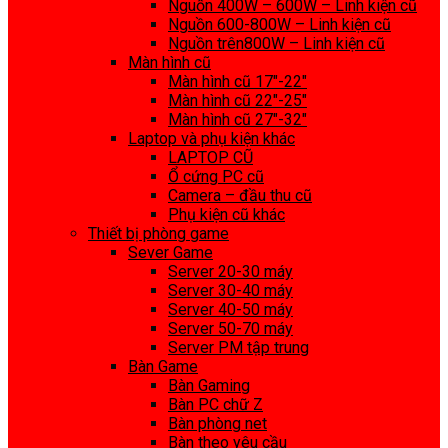
Nguồn 400W – 600W – Linh kiện cũ
Nguồn 600-800W – Linh kiện cũ
Nguồn trên800W – Linh kiện cũ
Màn hình cũ
Màn hình cũ 17″-22″
Màn hình cũ 22″-25″
Màn hình cũ 27″-32″
Laptop và phụ kiện khác
LAPTOP CŨ
Ổ cứng PC cũ
Camera – đầu thu cũ
Phụ kiện cũ khác
Thiết bị phòng game
Sever Game
Server 20-30 máy
Server 30-40 máy
Server 40-50 máy
Server 50-70 máy
Server PM tập trung
Bàn Game
Bàn Gaming
Bàn PC chữ Z
Bàn phòng net
Bàn theo yêu cầu