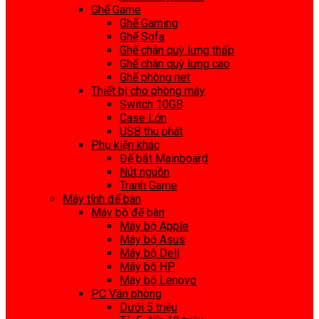
Ghế Game
Ghế Gaming
Ghế Sofa
Ghế chân quỳ lưng thấp
Ghế chân quỳ lưng cao
Ghế phòng net
Thiết bị cho phòng máy
Switch 10GB
Case Lớn
USB thu phát
Phụ kiện khác
Đế bắt Mainboard
Nút nguồn
Tranh Game
Máy tính để bàn
Máy bộ để bàn
Máy bộ Apple
Máy bộ Asus
Máy bộ Dell
Máy bộ HP
Máy bộ Lenovo
PC Văn phòng
Dưới 5 triệu