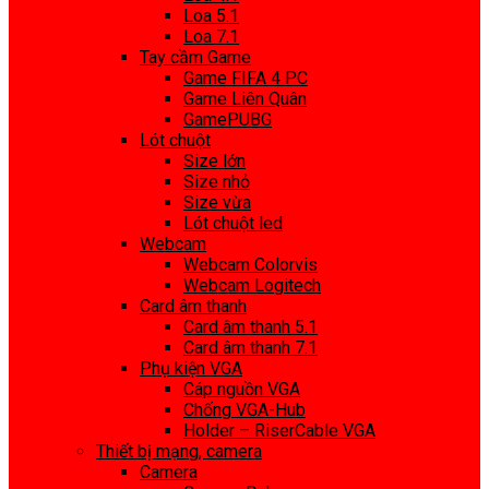
Loa 5.1
Loa 7.1
Tay cầm Game
Game FIFA 4 PC
Game Liên Quân
GamePUBG
Lót chuột
Size lớn
Size nhỏ
Size vừa
Lót chuột led
Webcam
Webcam Colorvis
Webcam Logitech
Card âm thanh
Card âm thanh 5.1
Card âm thanh 7.1
Phụ kiện VGA
Cáp nguồn VGA
Chống VGA-Hub
Holder – RiserCable VGA
Thiết bị mạng, camera
Camera