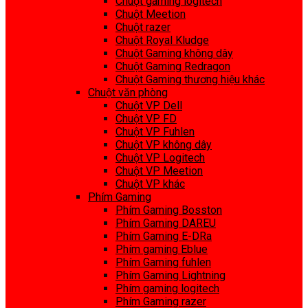
Chuột gaming logitech
Chuột Meetion
Chuột razer
Chuột Royal Kludge
Chuột Gaming không dây
Chuột Gaming Redragon
Chuột Gaming thương hiệu khác
Chuột văn phòng
Chuột VP Dell
Chuột VP FD
Chuột VP Fuhlen
Chuột VP không dây
Chuột VP Logitech
Chuột VP Meetion
Chuột VP khác
Phím Gaming
Phím Gaming Bosston
Phím Gaming DAREU
Phím Gaming E-DRa
Phím gaming Eblue
Phím Gaming fuhlen
Phím Gaming Lightning
Phím gaming logitech
Phím Gaming razer