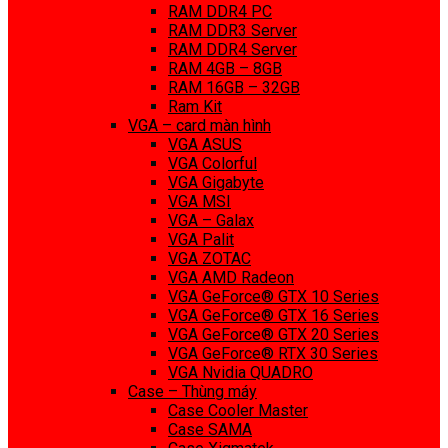
RAM DDR4 PC
RAM DDR3 Server
RAM DDR4 Server
RAM 4GB – 8GB
RAM 16GB – 32GB
Ram Kit
VGA – card màn hình
VGA ASUS
VGA Colorful
VGA Gigabyte
VGA MSI
VGA – Galax
VGA Palit
VGA ZOTAC
VGA AMD Radeon
VGA GeForce® GTX 10 Series
VGA GeForce® GTX 16 Series
VGA GeForce® GTX 20 Series
VGA GeForce® RTX 30 Series
VGA Nvidia QUADRO
Case – Thùng máy
Case Cooler Master
Case SAMA