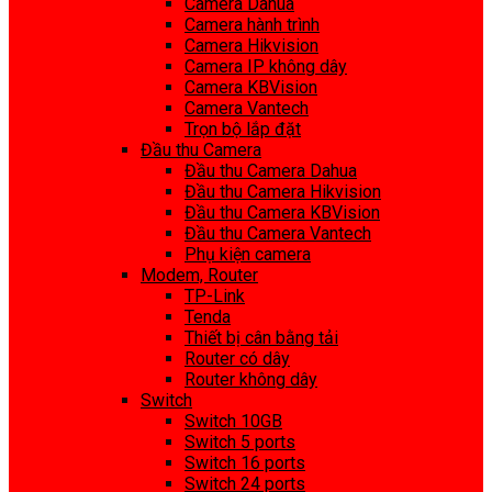
Camera Dahua
Camera hành trình
Camera Hikvision
Camera IP không dây
Camera KBVision
Camera Vantech
Trọn bộ lắp đặt
Đầu thu Camera
Đầu thu Camera Dahua
Đầu thu Camera Hikvision
Đầu thu Camera KBVision
Đầu thu Camera Vantech
Phụ kiện camera
Modem, Router
TP-Link
Tenda
Thiết bị cân bằng tải
Router có dây
Router không dây
Switch
Switch 10GB
Switch 5 ports
Switch 16 ports
Switch 24 ports