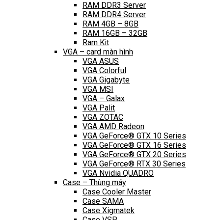
RAM DDR3 Server
RAM DDR4 Server
RAM 4GB – 8GB
RAM 16GB – 32GB
Ram Kit
VGA – card màn hình
VGA ASUS
VGA Colorful
VGA Gigabyte
VGA MSI
VGA – Galax
VGA Palit
VGA ZOTAC
VGA AMD Radeon
VGA GeForce® GTX 10 Series
VGA GeForce® GTX 16 Series
VGA GeForce® GTX 20 Series
VGA GeForce® RTX 30 Series
VGA Nvidia QUADRO
Case – Thùng máy
Case Cooler Master
Case SAMA
Case Xigmatek
Case VSP