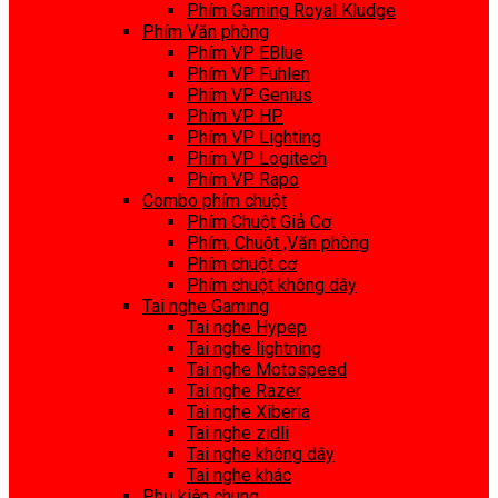
Phím Gaming Royal Kludge
Phím Văn phòng
Phím VP EBlue
Phím VP Fuhlen
Phím VP Genius
Phím VP HP
Phím VP Lighting
Phím VP Logitech
Phím VP Rapo
Combo phím chuột
Phím Chuột Giả Cơ
Phím, Chuột ,Văn phòng
Phím chuột cơ
Phím chuột không dây
Tai nghe Gaming
Tai nghe Hypep
Tai nghe lightning
Tai nghe Motospeed
Tai nghe Razer
Tai nghe Xiberia
Tai nghe zidli
Tai nghe không dây
Tai nghe khác
Phụ kiện chung