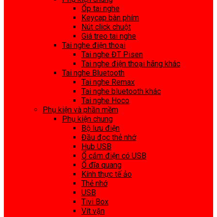
Ốp tai nghe
Keycap bàn phím
Nút click chuột
Giá treo tai nghe
Tai nghe điện thoại
Tai nghe ĐT Pisen
Tai nghe điện thoại hãng khác
Tai nghe Bluetooth
Tai nghe Remax
Tai nghe bluetooth khác
Tai nghe Hoco
Phụ kiện và phần mềm
Phụ kiện chung
Bộ lưu điện
Đầu đọc thẻ nhớ
Hub USB
Ổ cắm điện có USB
Ổ đĩa quang
Kính thực tế ảo
Thẻ nhớ
USB
Tivi Box
Vít vặn