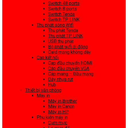
Switch 48 ports
Switch 8 ports
Switch Tenda
Switch TP LINK
Thu phát sóng Wifi
Thu phát Tenda
Thu phát TP LINK
USB thu phát
Bộ phát wifi di động
Card mạng không dây
Cap kết nối
Cap đầu chuyển HDMI
Cáp đầu chuyển VGA
Cáp mạng – Đầu mạng
Dây nhựa rút
Hub
Thiết bị văn phòng
Máy in
Máy in Brother
Máy in Canon
Máy in HP
Phụ kiện máy in
Cụm mực