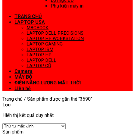
Lọ mực đổ
Phụ kiện máy in
TRANG CHỦ
LAPTOP USA
MACBOOK
LAPTOP DELL PRECISIONS
LAPTOP HP WORKSTATION
LAPTOP GAMING
LAPTOP IBM
LAPTOP HP
LAPTOP DELL
LAPTOP CŨ
Camera
MÁY BỘ
ĐIỆN NĂNG LƯỢNG MẶT TRỜI
Liên hệ
Trang chủ
/
Sản phẩm được gắn thẻ “3590”
Lọc
Hiển thị kết quả duy nhất
Sản phẩm