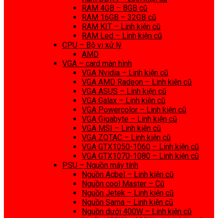
RAM 4GB – 8GB cũ
RAM 16GB – 32GB cũ
RAM KIT – Linh kiện cũ
RAM Led – Linh kiện cũ
CPU – Bộ vi xử lý
AMD
VGA – card màn hình
VGA Nvidia – Linh kiện cũ
VGA AMD Radeon – Linh kiện cũ
VGA ASUS – Linh kiện cũ
VGA Galax – Linh kiện cũ
VGA Powercolor – Linh kiện cũ
VGA Gigabyte – Linh kiện cũ
VGA MSI – Linh kiện cũ
VGA ZOTAC – Linh kiện cũ
VGA GTX1050-1060 – Linh kiện cũ
VGA GTX1070-1080 – Linh kiện cũ
PSU – Nguồn máy tính
Nguồn Acbel – Linh kiện cũ
Nguồn cool Master – Cũ
Nguồn Jetek – Linh kiện cũ
Nguồn Sama – Linh kiện cũ
Nguồn dưới 400W – Linh kiện cũ