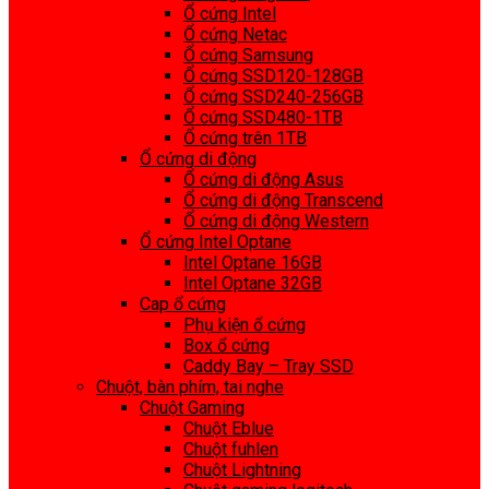
Ổ cứng Intel
Ổ cứng Netac
Ổ cứng Samsung
Ổ cứng SSD120-128GB
Ổ cứng SSD240-256GB
Ổ cứng SSD480-1TB
Ổ cứng trên 1TB
Ổ cứng di động
Ổ cứng di động Asus
Ổ cứng di động Transcend
Ổ cứng di động Western
Ổ cứng Intel Optane
Intel Optane 16GB
Intel Optane 32GB
Cap ổ cứng
Phụ kiện ổ cứng
Box ổ cứng
Caddy Bay – Tray SSD
Chuột, bàn phím, tai nghe
Chuột Gaming
Chuột Eblue
Chuột fuhlen
Chuột Lightning