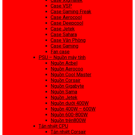
Case Xigmatek
Case VSP
Case Gaming Freak
Case Aerocool
Case Deepcool
Case Jetek
Case Sahara
Case Văn Phòng
Case Gaming
Fan case
PSU – Nguồn máy tính
Nguồn Acbel
Nguồn Aerocoo
Nguồn Cool Master
Nguồn Corsair
Nguồn Gigabyte
Nguồn Sama
Nguồn Jetek
Nguồn dưới 400W
Nguồn 400W – 600W
Nguồn 600-800W
Nguồn trên800W
Tản nhiệt CPU
Tản nhiệt Corsair