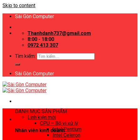
Skip to content
Sài Gòn Computer
Thanhdanh737@gmail.com
8:00 - 18:00
0972 413 307
Tìm kiếm:
Sài Gòn Computer
DANH MỤC SẢN PHẨM
Linh kiện mới
CPU – Bộ vi xử lý
Intel Pentium
Nhân viên kinh doanh
Intel Celeron