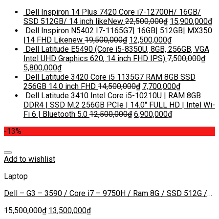
Dell Inspiron 14 Plus 7420 Core i7-12700H/ 16GB/
SSD 512GB/ 14 inch likeNew
22,500,000
₫
15,900,000
₫
Dell Inspiron N5402 I7-1165G7| 16GB| 512GB| MX350
|14 FHD Likenew
19,500,000
₫
12,500,000
₫
Dell Latitude E5490 (Core i5-8350U, 8GB, 256GB, VGA
Intel UHD Graphics 620, 14 inch FHD IPS)
7,500,000
₫
5,800,000
₫
Dell Latitude 3420 Core i5 1135G7 RAM 8GB SSD
256GB 14.0 inch FHD
14,500,000
₫
7,700,000
₫
Dell Latitude 3410 Intel Core i5-10210U | RAM 8GB
DDR4 | SSD M.2 256GB PCIe | 14.0″ FULL HD | Intel Wi-
Fi 6 | Bluetooth 5.0
12,500,000
₫
6,900,000
₫
-13%
Add to wishlist
Laptop
Dell – G3 – 3590 / Core i7 – 9750H / Ram 8G / SSD 512G /
NVIDIA GTX 1650
15,500,000
₫
13,500,000
₫