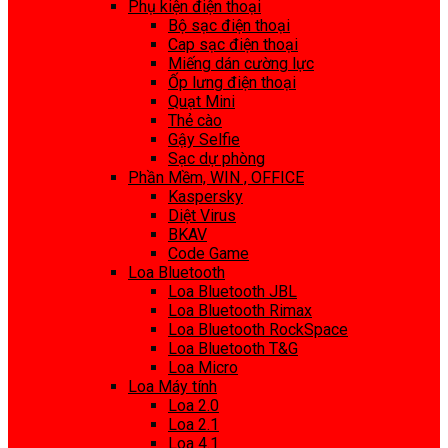
Phụ kiện điện thoại
Bộ sạc điện thoại
Cap sạc điện thoại
Miếng dán cường lực
Ốp lưng điện thoại
Quạt Mini
Thẻ cào
Gậy Selfie
Sạc dự phòng
Phần Mềm, WIN , OFFICE
Kaspersky
Diệt Virus
BKAV
Code Game
Loa Bluetooth
Loa Bluetooth JBL
Loa Bluetooth Rimax
Loa Bluetooth RockSpace
Loa Bluetooth T&G
Loa Micro
Loa Máy tính
Loa 2.0
Loa 2.1
Loa 4.1