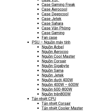
Case Gaming Freak
Case Aerocool
Case Deepcool
Case Jetek
Case Sahara
Case Văn Phòng
Case Gaming
Fan case
PSU – Nguồn máy tính
Nguồn Acbel
Nguồn Aerocoo
Nguồn Cool Master
Nguồn Corsair
Nguồn Gigabyte
Nguồn Sama
Nguồn Jetek
Nguồn dưới 400W
Nguồn 400W – 600W
Nguồn 600-800W
Nguồn trên800W
Tản nhiệt CPU
Tản nhiệt Corsair
Tản nhiệt Cooler Master