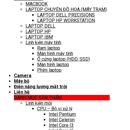
MACBOOK
LAPTOP CHUYÊN ĐỒ HỌA (MÁY TRẠM)
LAPTOP DELL PRECISIONS
LAPTOP HP WORKSTATION
LAPTOP DELL
LAPTOP HP
LAPTOP IBM
Linh kiện máy tính
Ram laptop
Màn hình máy tính
Ổ cứng laptop (HDD, SSD)
Màn hình laptop
Phím laptop
Camera
Máy bộ
Điện năng lượng mặt trời
Liên hệ
DANH MỤC SẢN PHẨM
Linh kiện mới
CPU – Bộ vi xử lý
Intel Pentium
Intel Celeron
Intel Core I3