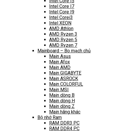
Intel Core I5
Intel Core I7
Intel Core I9
Intel Corei3
Intel XEON
AMD Athlon
AMD Ryzen 3
AMD Ryzen 5
AMD Ryzen 7
Mainboard – Bo mạch chủ
Main Asus
Main Afox
Main AMD
Main GIGABYTE
Main ASROCK
Main COLORFUL
Main MSI
Main dòng B
Main dòng H
Main dòng Z
Main hãng khác
Bộ nhớ Ram
RAM DDR3 PC
RAM DDR4 PC