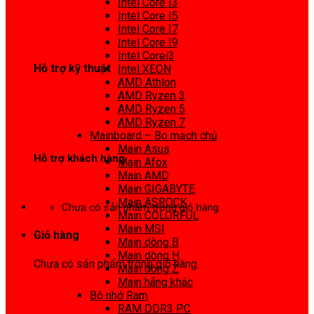
Intel Core I3
0972 413 307
Intel Core I5
Intel Core I7
Intel Core I9
Intel Corei3
Hỗ trợ kỹ thuật
Intel XEON
AMD Athlon
0974 816 737
AMD Ryzen 3
AMD Ryzen 5
AMD Ryzen 7
Mainboard – Bo mạch chủ
Main Asus
Hỗ trợ khách hàng
Main Afox
Main AMD
0983425737
Main GIGABYTE
Main ASROCK
Chưa có sản phẩm trong giỏ hàng.
Main COLORFUL
Main MSI
Giỏ hàng
Main dòng B
Main dòng H
Chưa có sản phẩm trong giỏ hàng.
Main dòng Z
Main hãng khác
Bộ nhớ Ram
RAM DDR3 PC