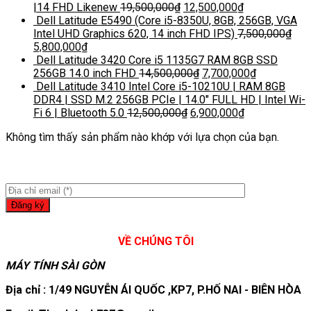
|14 FHD Likenew
19,500,000
₫
12,500,000
₫
Dell Latitude E5490 (Core i5-8350U, 8GB, 256GB, VGA
Intel UHD Graphics 620, 14 inch FHD IPS)
7,500,000
₫
5,800,000
₫
Dell Latitude 3420 Core i5 1135G7 RAM 8GB SSD
256GB 14.0 inch FHD
14,500,000
₫
7,700,000
₫
Dell Latitude 3410 Intel Core i5-10210U | RAM 8GB
DDR4 | SSD M.2 256GB PCIe | 14.0″ FULL HD | Intel Wi-
Fi 6 | Bluetooth 5.0
12,500,000
₫
6,900,000
₫
Không tìm thấy sản phẩm nào khớp với lựa chọn của bạn.
VỀ CHÚNG TÔI
MÁY TÍNH SÀI GÒN
Địa chỉ : 1/49 NGUYỄN ÁI QUỐC ,KP7, P.HỐ NAI - BIÊN HÒA