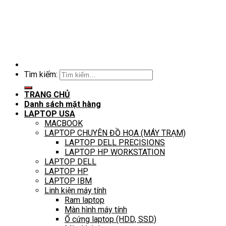
Tìm kiếm:
TRANG CHỦ
Danh sách mặt hàng
LAPTOP USA
MACBOOK
LAPTOP CHUYÊN ĐỒ HỌA (MÁY TRẠM)
LAPTOP DELL PRECISIONS
LAPTOP HP WORKSTATION
LAPTOP DELL
LAPTOP HP
LAPTOP IBM
Linh kiện máy tính
Ram laptop
Màn hình máy tính
Ổ cứng laptop (HDD, SSD)