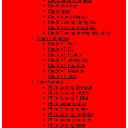
Chuột gaming logitech
Chuột Meetion
Chuột razer
Chuột Royal Kludge
Chuột Gaming không dây
Chuột Gaming Redragon
Chuột Gaming thương hiệu khác
Chuột văn phòng
Chuột VP Dell
Chuột VP FD
Chuột VP Fuhlen
Chuột VP không dây
Chuột VP Logitech
Chuột VP Meetion
Chuột VP khác
Phím Gaming
Phím Gaming Bosston
Phím Gaming DAREU
Phím Gaming E-DRa
Phím gaming Eblue
Phím Gaming fuhlen
Phím Gaming Lightning
Phím gaming logitech
Phím Gaming razer