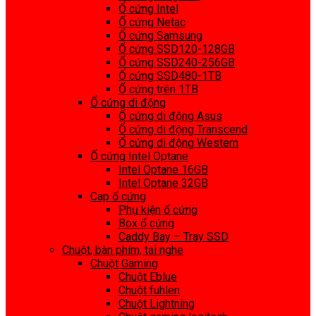
Ổ cứng Intel
Ổ cứng Netac
Ổ cứng Samsung
Ổ cứng SSD120-128GB
Ổ cứng SSD240-256GB
Ổ cứng SSD480-1TB
Ổ cứng trên 1TB
Ổ cứng di động
Ổ cứng di động Asus
Ổ cứng di động Transcend
Ổ cứng di động Western
Ổ cứng Intel Optane
Intel Optane 16GB
Intel Optane 32GB
Cap ổ cứng
Phụ kiện ổ cứng
Box ổ cứng
Caddy Bay – Tray SSD
Chuột, bàn phím, tai nghe
Chuột Gaming
Chuột Eblue
Chuột fuhlen
Chuột Lightning