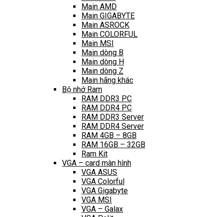
Main AMD
Main GIGABYTE
Main ASROCK
Main COLORFUL
Main MSI
Main dòng B
Main dòng H
Main dòng Z
Main hãng khác
Bộ nhớ Ram
RAM DDR3 PC
RAM DDR4 PC
RAM DDR3 Server
RAM DDR4 Server
RAM 4GB – 8GB
RAM 16GB – 32GB
Ram Kit
VGA – card màn hình
VGA ASUS
VGA Colorful
VGA Gigabyte
VGA MSI
VGA – Galax