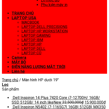
Lọ mực đổ
Phụ kiện máy in
TRANG CHỦ
LAPTOP USA
MACBOOK
LAPTOP DELL PRECISIONS
LAPTOP HP WORKSTATION
LAPTOP GAMING
LAPTOP IBM
LAPTOP HP
LAPTOP DELL
LAPTOP CŨ
Camera
MÁY BỘ
ĐIỆN NĂNG LƯỢNG MẶT TRỜI
Liên hệ
Trang chủ
/
Màn hình HP dưới 19″
Lọc
Sản phẩm
Dell Inspiron 14 Plus 7420 Core i7-12700H/ 16GB/
SSD 512GB/ 14 inch likeNew
22,500,000
₫
15,900,000
₫
Dell Inspiron N5402 I7-1165G7| 16GB| 512GB| MX350