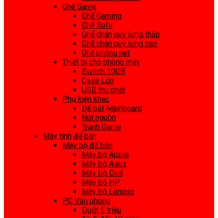
Ghế Game
Ghế Gaming
Ghế Sofa
Ghế chân quỳ lưng thấp
Ghế chân quỳ lưng cao
Ghế phòng net
Thiết bị cho phòng máy
Switch 10GB
Case Lớn
USB thu phát
Phụ kiện khác
Đế bắt Mainboard
Nút nguồn
Tranh Game
Máy tính để bàn
Máy bộ để bàn
Máy bộ Apple
Máy bộ Asus
Máy bộ Dell
Máy bộ HP
Máy bộ Lenovo
PC Văn phòng
Dưới 5 triệu