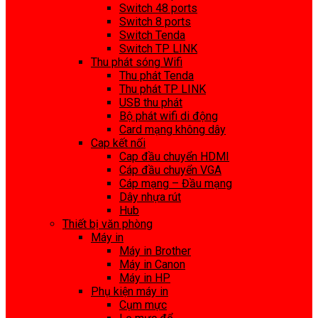
Switch 48 ports
Switch 8 ports
Switch Tenda
Switch TP LINK
Thu phát sóng Wifi
Thu phát Tenda
Thu phát TP LINK
USB thu phát
Bộ phát wifi di động
Card mạng không dây
Cap kết nối
Cap đầu chuyển HDMI
Cáp đầu chuyển VGA
Cáp mạng – Đầu mạng
Dây nhựa rút
Hub
Thiết bị văn phòng
Máy in
Máy in Brother
Máy in Canon
Máy in HP
Phụ kiện máy in
Cụm mực