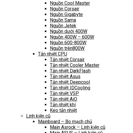
Nguồn Cool Master
Nguồn Corsair
Nguồn Gigabyte
Nguồn Sama
Nguồn Jetek
Nguồn dưới 400W
Nguồn 400W – 600W
Nguồn 600-800W
Nguồn trên800W
Tản nhiệt CPU
Tản nhiệt Corsair
Tản nhiệt Cooler Master
Tản nhiệt DarkFlash
Tản nhiệt Asus
Tản nhiệt Deepcool
Tản nhiệt IDCooling
Tản nhiệt VSP
Tản nhiệt AiO
Tản nhiệt khí
Keo tản nhiệt
Linh kiện cũ
Mainboard – Bo mạch chủ
Main Asrock – Linh kiện cũ
Main ASUS – Linh kiện cũ