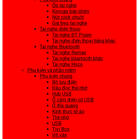
Ốp tai nghe
Keycap bàn phím
Nút click chuột
Giá treo tai nghe
Tai nghe điện thoại
Tai nghe ĐT Pisen
Tai nghe điện thoại hãng khác
Tai nghe Bluetooth
Tai nghe Remax
Tai nghe bluetooth khác
Tai nghe Hoco
Phụ kiện và phần mềm
Phụ kiện chung
Bộ lưu điện
Đầu đọc thẻ nhớ
Hub USB
Ổ cắm điện có USB
Ổ đĩa quang
Kính thực tế ảo
Thẻ nhớ
USB
Tivi Box
Vít vặn