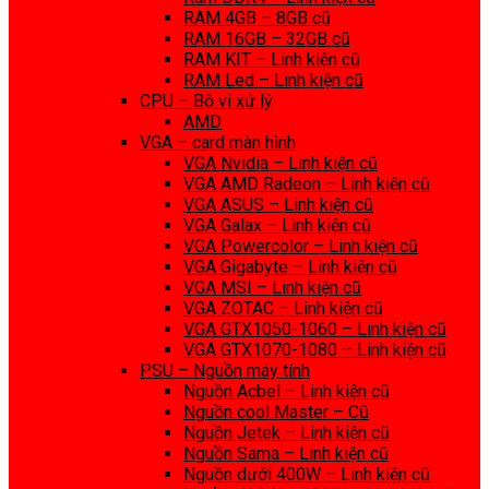
RAM 4GB – 8GB cũ
RAM 16GB – 32GB cũ
RAM KIT – Linh kiện cũ
RAM Led – Linh kiện cũ
CPU – Bộ vi xử lý
AMD
VGA – card màn hình
VGA Nvidia – Linh kiện cũ
VGA AMD Radeon – Linh kiện cũ
VGA ASUS – Linh kiện cũ
VGA Galax – Linh kiện cũ
VGA Powercolor – Linh kiện cũ
VGA Gigabyte – Linh kiện cũ
VGA MSI – Linh kiện cũ
VGA ZOTAC – Linh kiện cũ
VGA GTX1050-1060 – Linh kiện cũ
VGA GTX1070-1080 – Linh kiện cũ
PSU – Nguồn máy tính
Nguồn Acbel – Linh kiện cũ
Nguồn cool Master – Cũ
Nguồn Jetek – Linh kiện cũ
Nguồn Sama – Linh kiện cũ
Nguồn dưới 400W – Linh kiện cũ