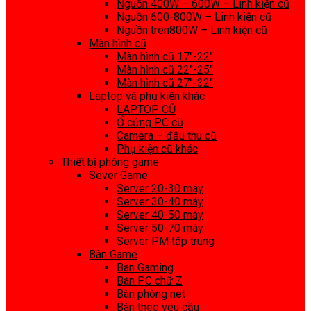
Nguồn 400W – 600W – Linh kiện cũ
Nguồn 600-800W – Linh kiện cũ
Nguồn trên800W – Linh kiện cũ
Màn hình cũ
Màn hình cũ 17″-22″
Màn hình cũ 22″-25″
Màn hình cũ 27″-32″
Laptop và phụ kiện khác
LAPTOP CŨ
Ổ cứng PC cũ
Camera – đầu thu cũ
Phụ kiện cũ khác
Thiết bị phòng game
Sever Game
Server 20-30 máy
Server 30-40 máy
Server 40-50 máy
Server 50-70 máy
Server PM tập trung
Bàn Game
Bàn Gaming
Bàn PC chữ Z
Bàn phòng net
Bàn theo yêu cầu