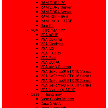
RAM DDR4 PC
RAM DDR3 Server
RAM DDR4 Server
RAM 4GB – 8GB
RAM 16GB – 32GB
Ram Kit
VGA – card màn hình
VGA ASUS
VGA Colorful
VGA Gigabyte
VGA MSI
VGA – Galax
VGA Palit
VGA ZOTAC
VGA AMD Radeon
VGA GeForce® GTX 10 Series
VGA GeForce® GTX 16 Series
VGA GeForce® GTX 20 Series
VGA GeForce® RTX 30 Series
VGA Nvidia QUADRO
Case – Thùng máy
Case Cooler Master
Case SAMA