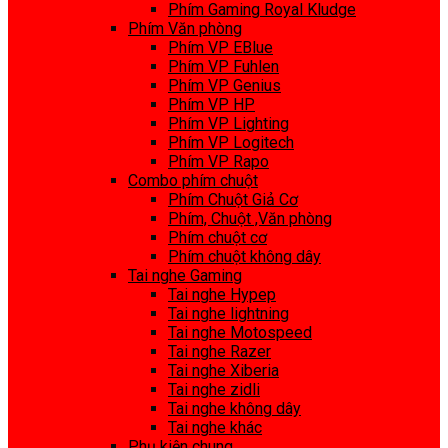
Phím Gaming Royal Kludge
Phím Văn phòng
Phím VP EBlue
Phím VP Fuhlen
Phím VP Genius
Phím VP HP
Phím VP Lighting
Phím VP Logitech
Phím VP Rapo
Combo phím chuột
Phím Chuột Giả Cơ
Phím, Chuột ,Văn phòng
Phím chuột cơ
Phím chuột không dây
Tai nghe Gaming
Tai nghe Hypep
Tai nghe lightning
Tai nghe Motospeed
Tai nghe Razer
Tai nghe Xiberia
Tai nghe zidli
Tai nghe không dây
Tai nghe khác
Phụ kiện chung