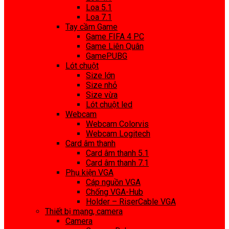
Loa 5.1
Loa 7.1
Tay cầm Game
Game FIFA 4 PC
Game Liên Quân
GamePUBG
Lót chuột
Size lớn
Size nhỏ
Size vừa
Lót chuột led
Webcam
Webcam Colorvis
Webcam Logitech
Card âm thanh
Card âm thanh 5.1
Card âm thanh 7.1
Phụ kiện VGA
Cáp nguồn VGA
Chống VGA-Hub
Holder – RiserCable VGA
Thiết bị mạng, camera
Camera