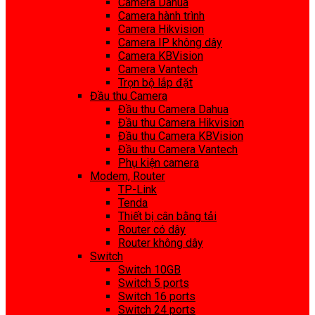
Camera Dahua
Camera hành trình
Camera Hikvision
Camera IP không dây
Camera KBVision
Camera Vantech
Trọn bộ lắp đặt
Đầu thu Camera
Đầu thu Camera Dahua
Đầu thu Camera Hikvision
Đầu thu Camera KBVision
Đầu thu Camera Vantech
Phụ kiện camera
Modem, Router
TP-Link
Tenda
Thiết bị cân bằng tải
Router có dây
Router không dây
Switch
Switch 10GB
Switch 5 ports
Switch 16 ports
Switch 24 ports