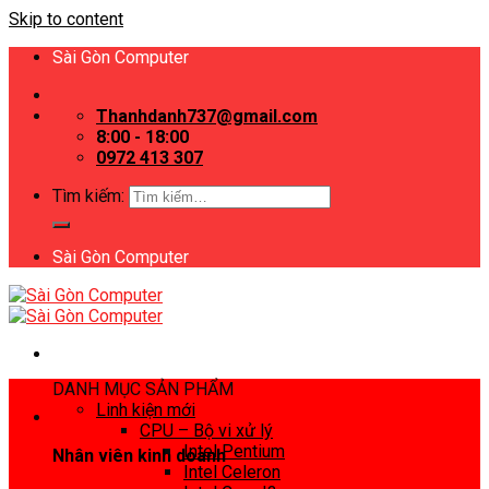
Skip to content
Sài Gòn Computer
Thanhdanh737@gmail.com
8:00 - 18:00
0972 413 307
Tìm kiếm:
Sài Gòn Computer
DANH MỤC SẢN PHẨM
Linh kiện mới
CPU – Bộ vi xử lý
Intel Pentium
Nhân viên kinh doanh
Intel Celeron