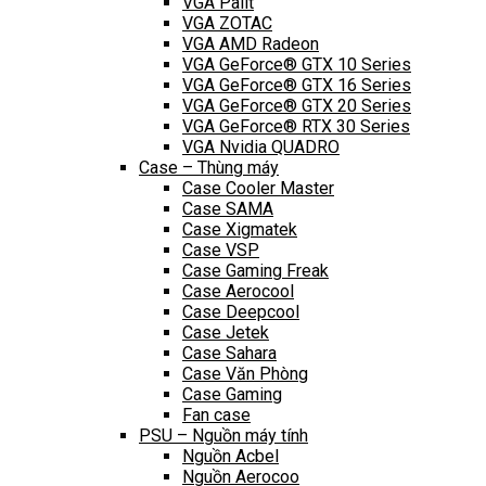
VGA Palit
VGA ZOTAC
VGA AMD Radeon
VGA GeForce® GTX 10 Series
VGA GeForce® GTX 16 Series
VGA GeForce® GTX 20 Series
VGA GeForce® RTX 30 Series
VGA Nvidia QUADRO
Case – Thùng máy
Case Cooler Master
Case SAMA
Case Xigmatek
Case VSP
Case Gaming Freak
Case Aerocool
Case Deepcool
Case Jetek
Case Sahara
Case Văn Phòng
Case Gaming
Fan case
PSU – Nguồn máy tính
Nguồn Acbel
Nguồn Aerocoo