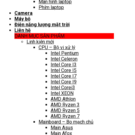
Màn hình laptop
Phím laptop
Camera
Máy bộ
Điện năng lượng mặt trời
Liên hệ
DANH MỤC SẢN PHẨM
Linh kiện mới
CPU – Bộ vi xử lý
Intel Pentium
Intel Celeron
Intel Core I3
Intel Core I5
Intel Core I7
Intel Core I9
Intel Corei3
Intel XEON
AMD Athlon
AMD Ryzen 3
AMD Ryzen 5
AMD Ryzen 7
Mainboard – Bo mạch chủ
Main Asus
Main Afox