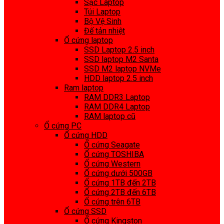
Sạc Laptop
Túi Laptop
Bộ Vệ Sinh
Đế tản nhiệt
Ổ cứng laptop
SSD Laptop 2.5 inch
SSD laptop M2 Santa
SSD M2 laptop NVMe
HDD laptop 2.5 inch
Ram laptop
RAM DDR3 Laptop
RAM DDR4 Laptop
RAM laptop cũ
Ổ cứng PC
Ổ cứng HDD
Ổ cứng Seagate
Ổ cứng TOSHIBA
Ổ cứng Western
Ổ cứng dưới 500GB
Ổ cứng 1TB đến 2TB
Ổ cứng 2TB đến 6TB
Ổ cứng trên 6TB
Ổ cứng SSD
Ổ cứng Kingston