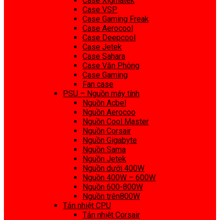
Case Xigmatek
Case VSP
Case Gaming Freak
Case Aerocool
Case Deepcool
Case Jetek
Case Sahara
Case Văn Phòng
Case Gaming
Fan case
PSU – Nguồn máy tính
Nguồn Acbel
Nguồn Aerocoo
Nguồn Cool Master
Nguồn Corsair
Nguồn Gigabyte
Nguồn Sama
Nguồn Jetek
Nguồn dưới 400W
Nguồn 400W – 600W
Nguồn 600-800W
Nguồn trên800W
Tản nhiệt CPU
Tản nhiệt Corsair