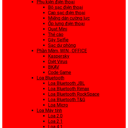
Phụ kiện điện thoại
Bộ sạc điện thoại
Cap sạc điện thoại
Miếng dán cường lực
Ốp lưng điện thoại
Quạt Mini
Thẻ cào
Gậy Selfie
Sạc dự phòng
Phần Mềm, WIN , OFFICE
Kaspersky
Diệt Virus
BKAV
Code Game
Loa Bluetooth
Loa Bluetooth JBL
Loa Bluetooth Rimax
Loa Bluetooth RockSpace
Loa Bluetooth T&G
Loa Micro
Loa Máy tính
Loa 2.0
Loa 2.1
Loa 4.1