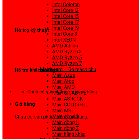
0972 413 307
Intel Celeron
Intel Core I3
Intel Core I5
Intel Core I7
Intel Core I9
Hỗ trợ kỹ thuật
Intel Corei3
Intel XEON
0974 816 737
AMD Athlon
AMD Ryzen 3
AMD Ryzen 5
AMD Ryzen 7
Mainboard – Bo mạch chủ
Hỗ trợ khách hàng
Main Asus
Main Afox
0983425737
Main AMD
Chưa có sản phẩm trong giỏ hàng.
Main GIGABYTE
Main ASROCK
Giỏ hàng
Main COLORFUL
Main MSI
Main dòng B
Chưa có sản phẩm trong giỏ hàng.
Main dòng H
Main dòng Z
Main hãng khác