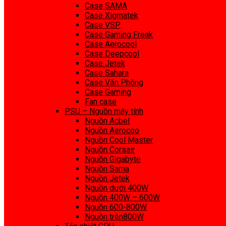
Case SAMA
Case Xigmatek
Case VSP
Case Gaming Freak
Case Aerocool
Case Deepcool
Case Jetek
Case Sahara
Case Văn Phòng
Case Gaming
Fan case
PSU – Nguồn máy tính
Nguồn Acbel
Nguồn Aerocoo
Nguồn Cool Master
Nguồn Corsair
Nguồn Gigabyte
Nguồn Sama
Nguồn Jetek
Nguồn dưới 400W
Nguồn 400W – 600W
Nguồn 600-800W
Nguồn trên800W