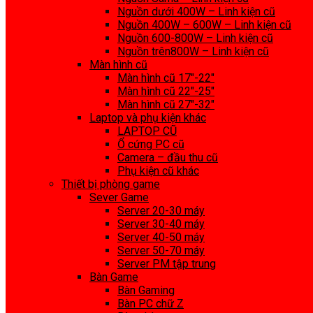
Nguồn dưới 400W – Linh kiện cũ
Nguồn 400W – 600W – Linh kiện cũ
Nguồn 600-800W – Linh kiện cũ
Nguồn trên800W – Linh kiện cũ
Màn hình cũ
Màn hình cũ 17″-22″
Màn hình cũ 22″-25″
Màn hình cũ 27″-32″
Laptop và phụ kiện khác
LAPTOP CŨ
Ổ cứng PC cũ
Camera – đầu thu cũ
Phụ kiện cũ khác
Thiết bị phòng game
Sever Game
Server 20-30 máy
Server 30-40 máy
Server 40-50 máy
Server 50-70 máy
Server PM tập trung
Bàn Game
Bàn Gaming
Bàn PC chữ Z