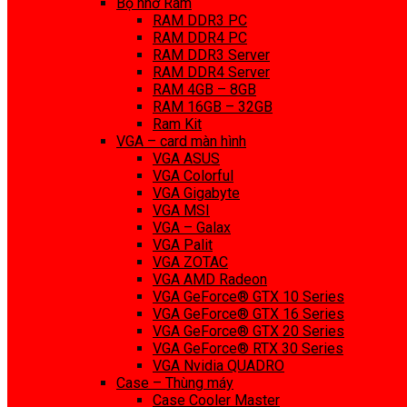
Bộ nhớ Ram
RAM DDR3 PC
RAM DDR4 PC
RAM DDR3 Server
RAM DDR4 Server
RAM 4GB – 8GB
RAM 16GB – 32GB
Ram Kit
VGA – card màn hình
VGA ASUS
VGA Colorful
VGA Gigabyte
VGA MSI
VGA – Galax
VGA Palit
VGA ZOTAC
VGA AMD Radeon
VGA GeForce® GTX 10 Series
VGA GeForce® GTX 16 Series
VGA GeForce® GTX 20 Series
VGA GeForce® RTX 30 Series
VGA Nvidia QUADRO
Case – Thùng máy
Case Cooler Master