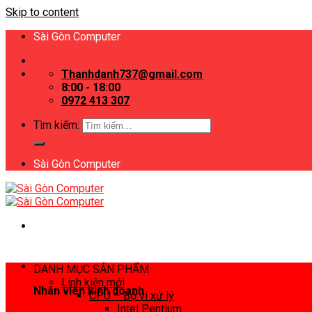
Skip to content
Sài Gòn Computer
Thanhdanh737@gmail.com
8:00 - 18:00
0972 413 307
Tìm kiếm:
Sài Gòn Computer
DANH MỤC SẢN PHẨM
Linh kiện mới
Nhân viên kinh doanh
CPU – Bộ vi xử lý
Intel Pentium