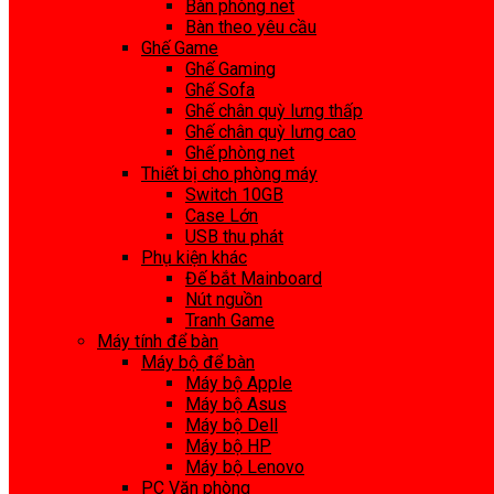
Bàn phòng net
Bàn theo yêu cầu
Ghế Game
Ghế Gaming
Ghế Sofa
Ghế chân quỳ lưng thấp
Ghế chân quỳ lưng cao
Ghế phòng net
Thiết bị cho phòng máy
Switch 10GB
Case Lớn
USB thu phát
Phụ kiện khác
Đế bắt Mainboard
Nút nguồn
Tranh Game
Máy tính để bàn
Máy bộ để bàn
Máy bộ Apple
Máy bộ Asus
Máy bộ Dell
Máy bộ HP
Máy bộ Lenovo
PC Văn phòng