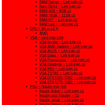
RAM Server – Linh kiện cũ
Ram DDR4 – Linh kiện cũ
RAM 4GB – 8GB cũ
RAM 16GB – 32GB cũ
RAM KIT – Linh kiện cũ
RAM Led – Linh kiện cũ
CPU – Bộ vi xử lý
AMD
VGA – card màn hình
VGA Nvidia – Linh kiện cũ
VGA AMD Radeon – Linh kiện cũ
VGA ASUS – Linh kiện cũ
VGA Galax – Linh kiện cũ
VGA Powercolor – Linh kiện cũ
VGA Gigabyte – Linh kiện cũ
VGA MSI – Linh kiện cũ
VGA ZOTAC – Linh kiện cũ
VGA GTX1050-1060 – Linh kiện cũ
VGA GTX1070-1080 – Linh kiện cũ
PSU – Nguồn máy tính
Nguồn Acbel – Linh kiện cũ
Nguồn cool Master – Cũ
Nguồn Jetek – Linh kiện cũ
Nguồn Sama – Linh kiện cũ